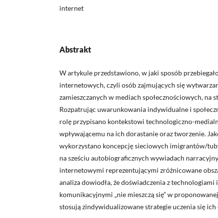
internet
Abstrakt
W artykule przedstawiono, w jaki sposób przebiegał
internetowych, czyli osób zajmujących się wytwarzan
zamieszczanych w mediach społecznościowych, na st
Rozpatrując uwarunkowania indywidualne i społeczn
rolę przypisano kontekstowi technologiczno-medial
wpływającemu na ich dorastanie oraz tworzenie. Jak
wykorzystano koncepcję sieciowych imigrantów/tub
na sześciu autobiograficznych wywiadach narracyjn
internetowymi reprezentującymi zróżnicowane obsza
analiza dowiodła, że doświadczenia z technologiami
komunikacyjnymi „nie mieszczą się” w proponowanej 
stosują zindywidualizowane strategie uczenia się ich