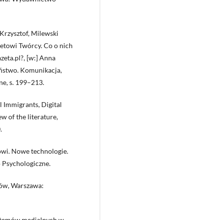
Krzysztof, Milewski
rnetowi Twórcy. Co o nich
eta.pl?, [w:] Anna
zeństwo. Komunikacja,
e, s. 199–213.
l Immigrants, Digital
w of the literature,
.
owi. Nowe technologie.
 Psychologiczne.
iów, Warszawa:
ystemów medialnych w