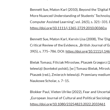
Bennett Sue, Maton Karl (2010), Beyond the ‘Digital 
More Nuanced Understanding of Students’ Technolog
Computer Assisted Learning”, vol. 26(5), s. 321–331.
https://doi.org/10.1111/j.1365-2729.2010.00360.x
Bennett Sue, Maton Karl, Kervin Lisa (2008), The ‘Dig
Critical Review of the Evidence, „British Journal of E
39(5), s. 775–786. DOI:
https://doi.org/10.1111/j.1
Bielak Tomasz, Filiciak Mirosław, Ptaszek Grzegorz 
telewizji (kontekst polski), [w:] Tomasz Bielak, Miros
Ptaszek (red.), Zmierzch telewizji. Przemiany med
Naukowe Scholar, s. 7–15.
Blokker Paul, Vieten Ulrike (2022), Fear and Uncerta
„European Journal of Cultural and Political Sociology”
https://doi.org/10.1080/23254823.2022.2033461