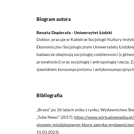
Biogram autora
Renata Dopierała - Uniwersytet Łódzki
Doktor, pracuje w Katedrze Socjologii Kultury Instyt
Ekonomiczno-Socjologicznym Uniwersytetu Łódzkieg
badawcze obejmują socjologię codzienności (z głów
prywatności) oraz socjologię i antropologię rzeczy. 
zjawiskiem konsumpcjonizmu i antykonsumpcyjnych 
Bibliografia
„Bravo” po 26 latach znika z rynku, Wydawnictwo Bau
„Tube News” (2017),
https://www.wirtualnemedia.pl/
pismem-mlodziezowym-ktore-zamyka-wydawnictwo
15.03.2023).