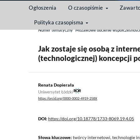
Ogłoszenia
O czasopiśmie
Zawart
Polityka czasopisma
Strona domowa
/
Archiwum
/
Tom 19 Nr 4 (2023)
Numer tematyczny "Mozaikowe odcienie współczesności w
Jak zostaje się osobą z inte
(technologicznej) koncepcji 
Renata Dopierała
Uniwersytet Łódzki
https://orcid.org/0000-0002-4919-258X
DOI:
https://doi.org/10.18778/1733-8069.19.4.05
Słowa kluczowe:
twórcy internetowi, technologie 