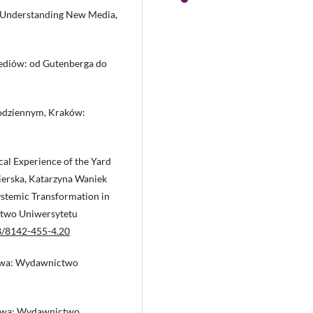
n. Understanding New Media,
mediów: od Gutenberga do
 codziennym, Kraków:
al Experience of the Yard
ierska, Katarzyna Waniek
Systemic Transformation in
ctwo Uniwersytetu
78/8142-455-4.20
zawa: Wydawnictwo
zawa: Wydawnictwo