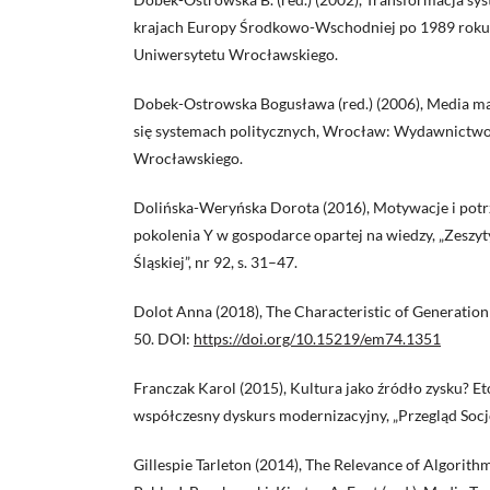
krajach Europy Środkowo-Wschodniej po 1989 rok
Uniwersytetu Wrocławskiego.
Dobek-Ostrowska Bogusława (red.) (2006), Media 
się systemach politycznych, Wrocław: Wydawnictw
Wrocławskiego.
Dolińska-Weryńska Dorota (2016), Motywacje i pot
pokolenia Y w gospodarce opartej na wiedzy, „Zeszy
Śląskiej”, nr 92, s. 31–47.
Dolot Anna (2018), The Characteristic of Generation Z
50. DOI:
https://doi.org/10.15219/em74.1351
Franczak Karol (2015), Kultura jako źródło zysku? Et
współczesny dyskurs modernizacyjny, „Przegląd Socjol
Gillespie Tarleton (2014), The Relevance of Algorithms