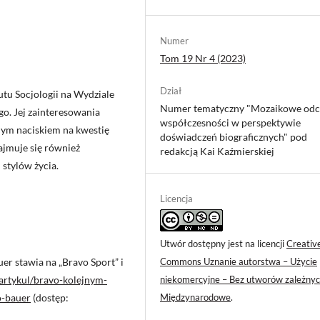
Numer
Tom 19 Nr 4 (2023)
Dział
utu Socjologii na Wydziale
Numer tematyczny "Mozaikowe odc
o. Jej zainteresowania
współczesności w perspektywie
nym naciskiem na kwestię
doświadczeń biograficznych" pod
Zajmuje się również
redakcją Kai Kaźmierskiej
stylów życia.
Licencja
Utwór dostępny jest na licencji
Creativ
Commons Uznanie autorstwa – Użycie
er stawia na „Bravo Sport” i
niekomercyjne – Bez utworów zależnyc
artykul/bravo-kolejnym-
Międzynarodowe
.
-bauer
(dostęp: