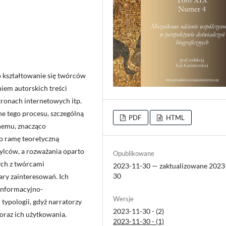
o kształtowanie się twórców
iem autorskich treści
ronach internetowych itp.
e tego procesu, szczególną
PDF
HTML
nemu, znacząco
o ramę teoretyczną
ylców, a rozważania oparto
Opublikowane
ych z twórcami
2023-11-30 — zaktualizowane 2023
30
ry zainteresowań. Ich
 informacyjno-
Wersje
typologii, gdyż narratorzy
2023-11-30 - (2)
 oraz ich użytkowania.
2023-11-30 - (1)