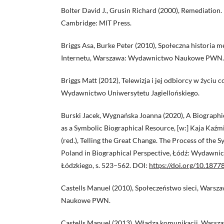
Bolter David J., Grusin Richard (2000), Remediatio
Cambridge: MIT Press.
Briggs Asa, Burke Peter (2010), Społeczna historia 
Internetu, Warszawa: Wydawnictwo Naukowe PWN.
Briggs Matt (2012), Telewizja i jej odbiorcy w życiu
Wydawnictwo Uniwersytetu Jagiellońskiego.
Burski Jacek, Wygnańska Joanna (2020), A Biographic
as a Symbolic Biographical Resource, [w:] Kaja Kaźm
(red.), Telling the Great Change. The Process of the 
Poland in Biographical Perspective, Łódź: Wydawni
Łódzkiego, s. 523–562. DOI:
https://doi.org/10.187
Castells Manuel (2010), Społeczeństwo sieci, Wars
Naukowe PWN.
Castells Manuel (2013), Władza komunikacji, Wars