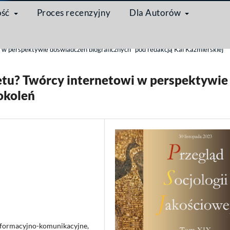
ość
Proces recenzyjny
Dla Autorów
/
 perspektywie doświadczeń biograficznych" pod redakcją Kai Kaźmierskiej
rnetu? Twórcy internetowi w perspektywie
pokoleń
informacyjno-komunikacyjne,