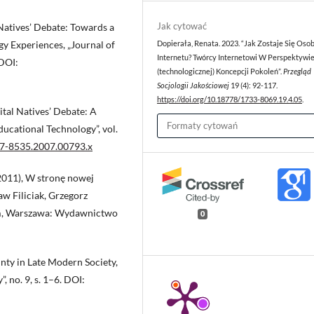
Jak cytować
Natives’ Debate: Towards a
y Experiences, „Journal of
Dopierała, Renata. 2023. “Jak Zostaje Się Oso
Internetu? Twórcy Internetowi W Perspektywi
 DOI:
(technologicznej) Koncepcji Pokoleń”.
Przegląd
Socjologii Jakościowej
19 (4): 92-117.
https://doi.org/10.18778/1733-8069.19.4.05
.
ital Natives’ Debate: A
Formaty cytowań
ducational Technology”, vol.
467-8535.2007.00793.x
(2011), W stronę nowej
ław Filiciak, Grzegorz
ium, Warszawa: Wydawnictwo
0
inty in Late Modern Society,
, no. 9, s. 1–6. DOI: