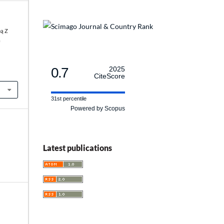
bą Z
e
0.7
2025
CiteScore
31st percentile
Powered by Scopus
Latest publications