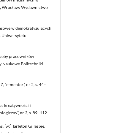
u, Wrocław: Wydawnictwo
masowe w demokratyzujących
o Uniwersytetu
rzeby pracowników
ty Naukowe Politechniki
, “e-mentor”, nr 2, s. 44–
os kreatywności i
ogiczny”, nr 2, s. 89–112.
, [w:] Tarleton Gillespie,