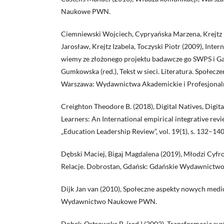
Naukowe PWN.
Ciemniewski Wojciech, Cypryańska Marzena, Krejtz 
Jarosław, Krejtz Izabela, Toczyski Piotr (2009), Inte
wiemy ze złożonego projektu badawcze go SWPS i Gaz
Gumkowska (red.), Tekst w sieci. Literatura. Społec
Warszawa: Wydawnictwa Akademickie i Profesjonaln
Creighton Theodore B. (2018), Digital Natives, Digita
Learners: An International empirical integrative revie
„Education Leadership Review”, vol. 19(1), s. 132–140
Dębski Maciej, Bigaj Magdalena (2019), Młodzi Cyfr
Relacje. Dobrostan, Gdańsk: Gdańskie Wydawnictwo
Dijk Jan van (2010), Społeczne aspekty nowych med
Wydawnictwo Naukowe PWN.
Dobek-Ostrowska B. (red.) (2002), Transformacja s