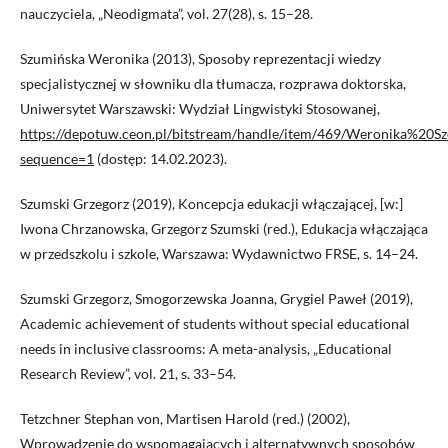
nauczyciela, „Neodigmata”, vol. 27(28), s. 15–28.
Szumińska Weronika (2013), Sposoby reprezentacji wiedzy
specjalistycznej w słowniku dla tłumacza, rozprawa doktorska,
Uniwersytet Warszawski: Wydział Lingwistyki Stosowanej,
https://depotuw.ceon.pl/bitstream/handle/item/469/Weronika
sequence=1
(dostęp: 14.02.2023).
Szumski Grzegorz (2019), Koncepcja edukacji włączającej, [w:]
Iwona Chrzanowska, Grzegorz Szumski (red.), Edukacja włączająca
w przedszkolu i szkole, Warszawa: Wydawnictwo FRSE, s. 14–24.
Szumski Grzegorz, Smogorzewska Joanna, Grygiel Paweł (2019),
Academic achievement of students without special educational
needs in inclusive classrooms: A meta-analysis, „Educational
Research Review”, vol. 21, s. 33–54.
Tetzchner Stephan von, Martisen Harold (red.) (2002),
Wprowadzenie do wspomagających i alternatywnych sposobów