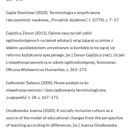
Gajda Stanisław (2020), Terminologia a współczesna
rzeczywistość naukowa, „Poradnik Językowy”, t. 5(774), s. 7–17.
Gajdzica Zenon (2011), Opinie nauczycieli szkół
ogólnodostępnych na temat edukacji włączającej uczniów z
lekkim upośledzeniem umysłowym w kontekście toczącej się
reformy kształcenia specjalnego, [w:] Zenon Gajdzica (red.), Uczeń
z niepełnosprawnością w szkole ogólnodostępnej, Sosnowiec:
Oficyna Wydawnicza Humanitas, s. 263–273.
Gałkowski Tadeusz (2000), Nowe podejścia do
niepełnosprawności. Uporządkowania terminologiczne,
„Logopedia”, t. 28, s. 167–173.
Głodkowska Joanna (2020), A socially inclusive culture as a
source of the model of educational changes from the perspective
of teaching according to differences, [w:] Joanna Głodkowska