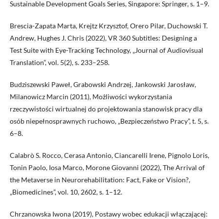
Sustainable Development Goals Series, Singapore: Springer, s. 1–9.
Brescia-Zapata Marta, Krejtz Krzysztof, Orero Pilar, Duchowski T.
Andrew, Hughes J. Chris (2022), VR 360 Subtitles: Designing a
Test Suite with Eye-Tracking Technology, „Journal of Audiovisual
Translation”, vol. 5(2), s. 233–258.
Budziszewski Paweł, Grabowski Andrzej, Jankowski Jarosław,
Milanowicz Marcin (2011), Możliwości wykorzystania
rzeczywistości wirtualnej do projektowania stanowisk pracy dla
osób niepełnosprawnych ruchowo, „Bezpieczeństwo Pracy”, t. 5, s.
6–8.
Calabrò S. Rocco, Cerasa Antonio, Ciancarelli Irene, Pignolo Loris,
Tonin Paolo, Iosa Marco, Morone Giovanni (2022), The Arrival of
the Metaverse in Neurorehabilitation: Fact, Fake or Vision?,
„Biomedicines”, vol. 10, 2602, s. 1–12.
Chrzanowska Iwona (2019), Postawy wobec edukacji włączającej: