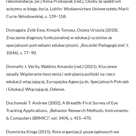
rekomendacje, [w:] Anna Prokopiak (red.), Osoby ze spektrum
autyzmu w biegu życia, Lublin: Wydawnictwo Uniwersytetu Marii
Curie-Skłodowskiej, s. 139–158.
Domagała-Zyśk Ewa, Knopik Tomasz, Oszwa Urszula (2018),
Znaczenie diagnozy funkcjonalnej w edukacji uczniów ze
specjalnymi potrzebami edukacyjnymi, „Roczniki Pedagogiczne”, t.
10(46), s. 77–90.
Donnelly J. Verity, Watkins Amanda (red.) (2021), Kluczowe
zasady. Wspieranie tworzenia i wdrażania polityki na rzecz
edukacji włączającej, Europejska Agencja ds. Specjalnych Potrzeb
i Edukacji Włączającej, Odense.
Duchowski T. Andrew (2002), A Breadth-First Survey of Eye
Tracking Applications, „Behavior Research Methods, Instruments,
& Computers (BRMIC)”, vol. 34(4), s. 455–470.
Dumnicka Kinga (2015), Rola organizacji pozarządowych we