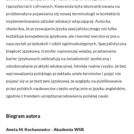
repozytoriach cyfrowych. Kwerenda była skoncentrowana na
problematyce pojawiania się nowej terminologii w kontekście
implementowania założeń edukacji włączającej. Autorka
stwierdza, że przyswajanie języka specjalistycznego nie tylko
kształtuje kompetencje językowe, ale również merytoryczne u
nauczycieli przedszkoli i szkół ogólnodostępnych. Specjalistyczna
biegłość językowa, transfer najnowszej wiedzy, przełamanie
barier językowych oddziałują na świadomość społeczną i
udoskonalanie praktyki edukacyjnej. Istnieje realne ryzyko, że bez
wprowadzania polskiego przekładu wiele terminów i pojęć nie
pojawi się w przestrzeni językowej ze względu na publikowanie
przez polskich naukowców często wyłącznie w języku angielskim,
zgodnie z trendem umiędzynarodowienia polskiej nauki.
Biogram autora
Aneta M. Kochanowicz - Akademia WSB