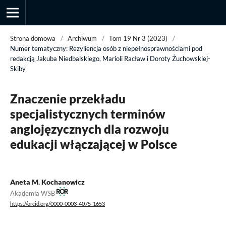
Strona domowa
/
Archiwum
/
Tom 19 Nr 3 (2023)
/
Numer tematyczny: Rezyliencja osób z niepełnosprawnościami pod
redakcją Jakuba Niedbalskiego, Marioli Racław i Doroty Żuchowskiej-
Skiby
Przegląd Socjologii Jakościowej
Znaczenie przekładu
specjalistycznych terminów
anglojęzycznych dla rozwoju
edukacji włączającej w Polsce
Aneta M. Kochanowicz
Akademia WSB
https://orcid.org/0000-0003-4075-1653