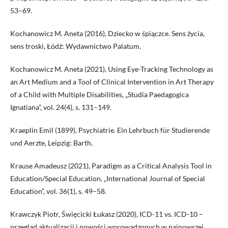
53–69.
Kochanowicz M. Aneta (2016), Dziecko w śpiączce. Sens życia,
sens troski, Łódź: Wydawnictwo Palatum.
Kochanowicz M. Aneta (2021), Using Eye-Tracking Technology as
an Art Medium and a Tool of Clinical Intervention in Art Therapy
of a Child with Multiple Disabilities, „Studia Paedagogica
Ignatiana”, vol. 24(4), s. 131–149.
Kraeplin Emil (1899), Psychiatrie. Ein Lehrbuch für Studierende
und Aerzte, Leipzig: Barth.
Krause Amadeusz (2021), Paradigm as a Critical Analysis Tool in
Education/Special Education, „International Journal of Special
Education”, vol. 36(1), s. 49–58.
Krawczyk Piotr, Święcicki Łukasz (2020), ICD-11 vs. ICD-10 –
przegląd aktualizacji i nowości wprowadzonych w najnowszej