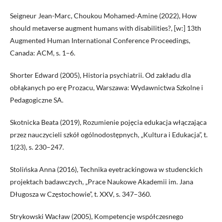
Seigneur Jean-Marc, Choukou Mohamed-Amine (2022), How
should metaverse augment humans with disabilities?, [w:] 13th
Augmented Human International Conference Proceedings,
Canada: ACM, s. 1–6.
Shorter Edward (2005), Historia psychiatrii. Od zakładu dla
obłąkanych po erę Prozacu, Warszawa: Wydawnictwa Szkolne i
Pedagogiczne SA.
Skotnicka Beata (2019), Rozumienie pojęcia edukacja włączająca
przez nauczycieli szkół ogólnodostępnych, „Kultura i Edukacja”, t.
1(23), s. 230–247.
Stolińska Anna (2016), Technika eyetrackingowa w studenckich
projektach badawczych, „Prace Naukowe Akademii im. Jana
Długosza w Częstochowie”, t. XXV, s. 347–360.
Strykowski Wacław (2005), Kompetencje współczesnego