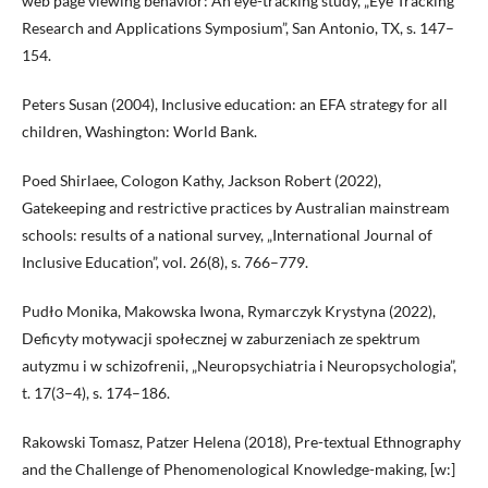
web page viewing behavior: An eye-tracking study, „Eye Tracking
Research and Applications Symposium”, San Antonio, TX, s. 147–
154.
Peters Susan (2004), Inclusive education: an EFA strategy for all
children, Washington: World Bank.
Poed Shirlaee, Cologon Kathy, Jackson Robert (2022),
Gatekeeping and restrictive practices by Australian mainstream
schools: results of a national survey, „International Journal of
Inclusive Education”, vol. 26(8), s. 766–779.
Pudło Monika, Makowska Iwona, Rymarczyk Krystyna (2022),
Deficyty motywacji społecznej w zaburzeniach ze spektrum
autyzmu i w schizofrenii, „Neuropsychiatria i Neuropsychologia”,
t. 17(3–4), s. 174–186.
Rakowski Tomasz, Patzer Helena (2018), Pre-textual Ethnography
and the Challenge of Phenomenological Knowledge-making, [w:]