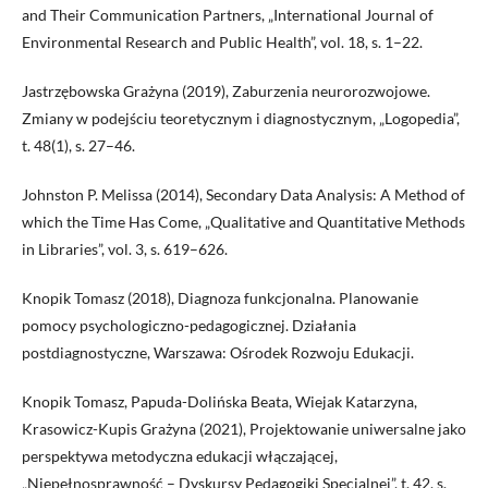
and Their Communication Partners, „International Journal of
Environmental Research and Public Health”, vol. 18, s. 1–22.
Jastrzębowska Grażyna (2019), Zaburzenia neurorozwojowe.
Zmiany w podejściu teoretycznym i diagnostycznym, „Logopedia”,
t. 48(1), s. 27–46.
Johnston P. Melissa (2014), Secondary Data Analysis: A Method of
which the Time Has Come, „Qualitative and Quantitative Methods
in Libraries”, vol. 3, s. 619–626.
Knopik Tomasz (2018), Diagnoza funkcjonalna. Planowanie
pomocy psychologiczno-pedagogicznej. Działania
postdiagnostyczne, Warszawa: Ośrodek Rozwoju Edukacji.
Knopik Tomasz, Papuda-Dolińska Beata, Wiejak Katarzyna,
Krasowicz-Kupis Grażyna (2021), Projektowanie uniwersalne jako
perspektywa metodyczna edukacji włączającej,
„Niepełnosprawność – Dyskursy Pedagogiki Specjalnej”, t. 42, s.