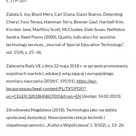
s. 179–207.
Zabala S. Joy, Blunt Merv, Carl Diana, Davis Sharon, Deterding
Cheryl, Foss Teresa, Hamman Terry, Bowser Gayl, Hartsell Kim,
Korsten Jane, Marfilius Scott, McCloskey-Dale Susan, Nettleton
Sandra, Reed Penny (2000), Quality indicators for assistive
technology services, „Journal of Special Education Technology”,
vol. 15(4), s. 25–36.
Zalecenia Rady UE z dnia 22 maja 2018 r. w sprawie promowania
wspólnych wartości, edukacji włączającej i europejskiego
wymiaru nauczania (2018/C 195/01),
https://eur-
lex.europa.eu/legal-content/PL/TXT/PDF/?
uri=CELEX:32018H0607(01)&from=EN
(dostęp: 14.02.2023).
Zdrodowska Magdalena (2018), Technologia jako narzędzia
społecznej dystynkcji. Nieoczywiste relacje techniki i
niepełnosprawności, „Kultura Współczesna”, t. 3(102), s. 13–26.