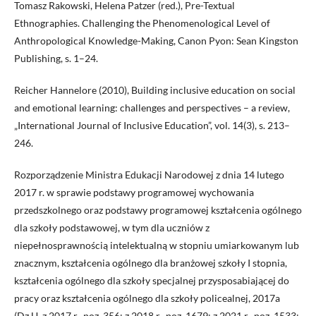
Tomasz Rakowski, Helena Patzer (red.), Pre-Textual
Ethnographies. Challenging the Phenomenological Level of
Anthropological Knowledge-Making, Canon Pyon: Sean Kingston
Publishing, s. 1–24.
Reicher Hannelore (2010), Building inclusive education on social
and emotional learning: challenges and perspectives – a review,
„International Journal of Inclusive Education”, vol. 14(3), s. 213–
246.
Rozporządzenie Ministra Edukacji Narodowej z dnia 14 lutego
2017 r. w sprawie podstawy programowej wychowania
przedszkolnego oraz podstawy programowej kształcenia ogólnego
dla szkoły podstawowej, w tym dla uczniów z
niepełnosprawnością intelektualną w stopniu umiarkowanym lub
znacznym, kształcenia ogólnego dla branżowej szkoły I stopnia,
kształcenia ogólnego dla szkoły specjalnej przysposabiającej do
pracy oraz kształcenia ogólnego dla szkoły policealnej, 2017a
(Dz.U. z 2017 r., poz. 356; z 2018 r., poz. 1679; z 2021 r., poz. 1533;