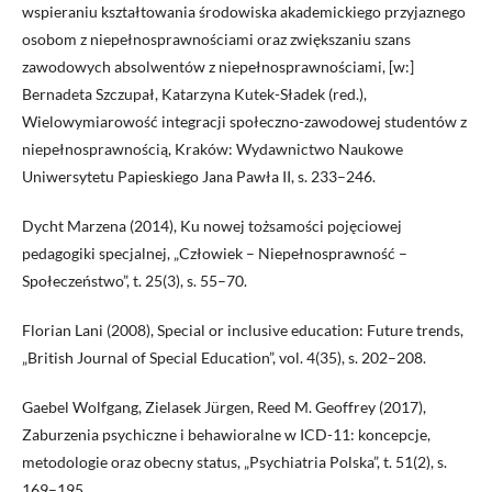
wspieraniu kształtowania środowiska akademickiego przyjaznego
osobom z niepełnosprawnościami oraz zwiększaniu szans
zawodowych absolwentów z niepełnosprawnościami, [w:]
Bernadeta Szczupał, Katarzyna Kutek-Sładek (red.),
Wielowymiarowość integracji społeczno-zawodowej studentów z
niepełnosprawnością, Kraków: Wydawnictwo Naukowe
Uniwersytetu Papieskiego Jana Pawła II, s. 233–246.
Dycht Marzena (2014), Ku nowej tożsamości pojęciowej
pedagogiki specjalnej, „Człowiek – Niepełnosprawność –
Społeczeństwo”, t. 25(3), s. 55–70.
Florian Lani (2008), Special or inclusive education: Future trends,
„British Journal of Special Education”, vol. 4(35), s. 202–208.
Gaebel Wolfgang, Zielasek Jürgen, Reed M. Geoffrey (2017),
Zaburzenia psychiczne i behawioralne w ICD-11: koncepcje,
metodologie oraz obecny status, „Psychiatria Polska”, t. 51(2), s.
169–195.