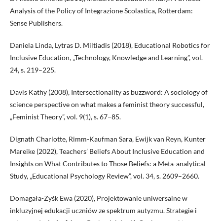
Analysis of the Policy of Integrazione Scolastica, Rotterdam:
Sense Publishers.
Daniela Linda, Lytras D. Miltiadis (2018), Educational Robotics for
Inclusive Education, „Technology, Knowledge and Learning”, vol.
24, s. 219–225.
Davis Kathy (2008), Intersectionality as buzzword: A sociology of
science perspective on what makes a feminist theory successful,
„Feminist Theory”, vol. 9(1), s. 67–85.
Dignath Charlotte, Rimm-Kaufman Sara, Ewijk van Reyn, Kunter
Mareike (2022), Teachers’ Beliefs About Inclusive Education and
Insights on What Contributes to Those Beliefs: a Meta-analytical
Study, „Educational Psychology Review”, vol. 34, s. 2609–2660.
Domagała-Zyśk Ewa (2020), Projektowanie uniwersalne w
inkluzyjnej edukacji uczniów ze spektrum autyzmu. Strategie i