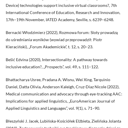
Device) technologies support inclusive virtual classrooms?, 7th
International Conference of Education, Research and Innovation,
17th–19th November, IATED Academy, Seville, s. 6239–6248.
Bernacki Włodzimierz (2022), Rozmowa forum: Sloty prowadzą
do uśredniania wyników (wywiad przeprowadził: Piotr
Kieraciński), „Forum Akademickie”, t. 12, s. 20–23.
Bešić Edvina (2020), Intersectionality: A pathway towards
inclusive education?, „Prospects”, vol. 49, s. 111–122.
Bhattacharya Usree, Pradana A. Wisnu, Wei Xing, Tarquinio
Daniel, Datta Olivia, Anderson Kaleigh, Cruz-Díaz Nicole (2022),
Medical communication and advocacy through eye-tracking AAC:
Implications for applied linguistics, „EuroAmerican Journal of
Applied Linguistics and Languages”, vol. 9(1), s. 71–90.
Błeszyński J. Jacek, Lubińska-Kościółek Elżbieta, Zielińska Jolanta