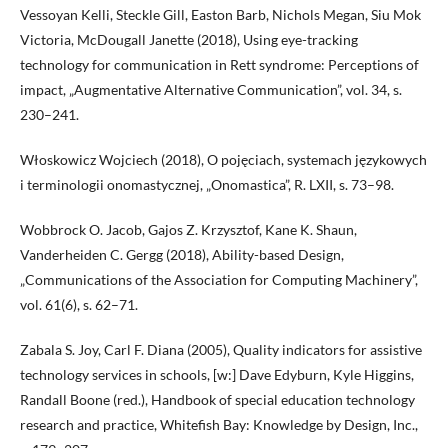
Vessoyan Kelli, Steckle Gill, Easton Barb, Nichols Megan, Siu Mok
Victoria, McDougall Janette (2018), Using eye-tracking
technology for communication in Rett syndrome: Perceptions of
impact, „Augmentative Alternative Communication”, vol. 34, s.
230–241.
Włoskowicz Wojciech (2018), O pojęciach, systemach językowych
i terminologii onomastycznej, „Onomastica”, R. LXII, s. 73–98.
Wobbrock O. Jacob, Gajos Z. Krzysztof, Kane K. Shaun,
Vanderheiden C. Gergg (2018), Ability-based Design,
„Communications of the Association for Computing Machinery”,
vol. 61(6), s. 62–71.
Zabala S. Joy, Carl F. Diana (2005), Quality indicators for assistive
technology services in schools, [w:] Dave Edyburn, Kyle Higgins,
Randall Boone (red.), Handbook of special education technology
research and practice, Whitefish Bay: Knowledge by Design, Inc.,