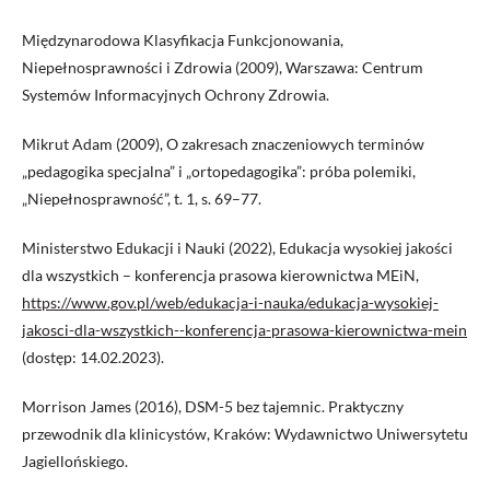
Międzynarodowa Klasyfikacja Funkcjonowania,
Niepełnosprawności i Zdrowia (2009), Warszawa: Centrum
Systemów Informacyjnych Ochrony Zdrowia.
Mikrut Adam (2009), O zakresach znaczeniowych terminów
„pedagogika specjalna” i „ortopedagogika”: próba polemiki,
„Niepełnosprawność”, t. 1, s. 69–77.
Ministerstwo Edukacji i Nauki (2022), Edukacja wysokiej jakości
dla wszystkich – konferencja prasowa kierownictwa MEiN,
https://www.gov.pl/web/edukacja-i-nauka/edukacja-wysokiej-
jakosci-dla-wszystkich--konferencja-prasowa-kierownictwa-mein
(dostęp: 14.02.2023).
Morrison James (2016), DSM-5 bez tajemnic. Praktyczny
przewodnik dla klinicystów, Kraków: Wydawnictwo Uniwersytetu
Jagiellońskiego.