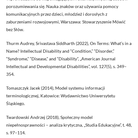
porozumiewania się. Nauka znaków oraz używania pomocy
komunikacyjnych przez dzieci, młodzież i dorosłych z
zaburzeniami rozwojowymi, Warszawa: Stowarzyszenie Mówić
bez Słów.
Thurm Audrey, Srivastava Siddharth (2022), On Terms: What’s in a
Name? Intellectual Disability and “Condition,” “Disorder,”
“Syndrome,” “Disease,” and “Disability”, „American Journal
Intellectual and Developmental Disabilities”, vol. 127(5), s. 349–
354.
Tomaszczyk Jacek (2014), Model systemu informacji
terminologicznej, Katowice: Wydawnictwo Uniwersytetu
Śląskiego.
Twardowski Andrzej (2018), Społeczny model
niepełnosprawności – analiza krytyczna, „Studia Edukacyjne”, t. 48,
s. 97–114.