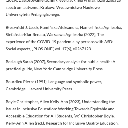
(2019), Zastosowanie techniki eye trackingu w diagnozie dzieci ze
spectrum autyzmu, Kraków: Wydawnictwo Naukowe
Uniwersytetu Pedagogicznego.
Błeszyński J. Jacek, Rumińska Aleksandra, Hamerlińska Agnieszka,
Stefańska-Klar Renata, Warszawa Agnieszka (2022), The
experience of the COVID-19 pandemic by persons with ASD:
Social aspects, „PLOS ONE”, vol. 17(6), e0267123.
Boslaugh Sarah (2007), Secondary analysis for public health: A
practical guide, New York: Cambridge University Press.
Bourdieu Pierre (1991), Language and symbolic power,
Cambridge: Harvard University Press.
Boyle Christopher, Allen Kelly-Ann (2023), Understanding the
Issues in Inclusive Education: Working Towards Equitable and
Accessible Education for All Students, [w:] Christopher Boyle,
Kelly-Ann Allen (red.), Research for Inclusive Quality Education.