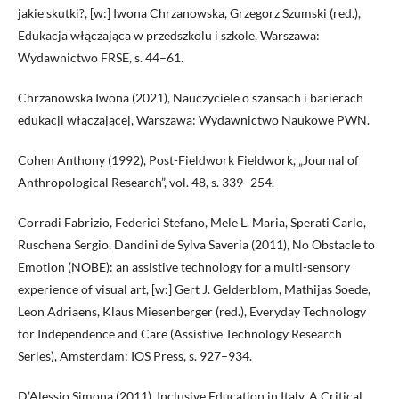
jakie skutki?, [w:] Iwona Chrzanowska, Grzegorz Szumski (red.),
Edukacja włączająca w przedszkolu i szkole, Warszawa:
Wydawnictwo FRSE, s. 44–61.
Chrzanowska Iwona (2021), Nauczyciele o szansach i barierach
edukacji włączającej, Warszawa: Wydawnictwo Naukowe PWN.
Cohen Anthony (1992), Post-Fieldwork Fieldwork, „Journal of
Anthropological Research”, vol. 48, s. 339–254.
Corradi Fabrizio, Federici Stefano, Mele L. Maria, Sperati Carlo,
Ruschena Sergio, Dandini de Sylva Saveria (2011), No Obstacle to
Emotion (NOBE): an assistive technology for a multi-sensory
experience of visual art, [w:] Gert J. Gelderblom, Mathijas Soede,
Leon Adriaens, Klaus Miesenberger (red.), Everyday Technology
for Independence and Care (Assistive Technology Research
Series), Amsterdam: IOS Press, s. 927–934.
D’Alessio Simona (2011), Inclusive Education in Italy. A Critical