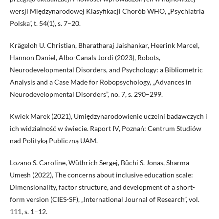
wersji Międzynarodowej Klasyfikacji Chorób WHO, „Psychiatria
Polska”, t. 54(1), s. 7–20.
Krägeloh U. Christian, Bharatharaj Jaishankar, Heerink Marcel,
Hannon Daniel, Albo-Canals Jordi (2023), Robots,
Neurodevelopmental Disorders, and Psychology: a Bibliometric
Analysis and a Case Made for Robopsychology, „Advances in
Neurodevelopmental Disorders”, no. 7, s. 290–299.
Kwiek Marek (2021), Umiędzynarodowienie uczelni badawczych i
ich widzialność w świecie. Raport IV, Poznań: Centrum Studiów
nad Polityką Publiczną UAM.
Lozano S. Caroline, Wüthrich Sergej, Büchi S. Jonas, Sharma
Umesh (2022), The concerns about inclusive education scale:
Dimensionality, factor structure, and development of a short-
form version (CIES-SF), „International Journal of Research”, vol.
111, s. 1–12.