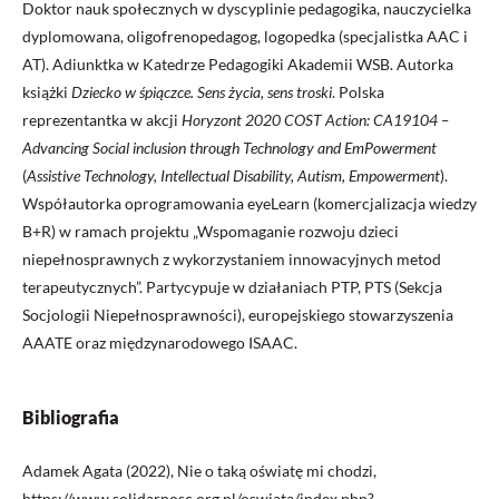
Doktor nauk społecznych w dyscyplinie pedagogika, nauczycielka
dyplomowana, oligofrenopedagog, logopedka (specjalistka AAC i
AT). Adiunktka w Katedrze Pedagogiki Akademii WSB. Autorka
książki
Dziecko w śpiączce. Sens życia, sens troski
. Polska
reprezentantka w akcji
Horyzont 2020 COST Action: CA19104 –
Advancing Social inclusion through Technology and EmPowerment
(
Assistive Technology, Intellectual Disability, Autism, Empowerment
).
Współautorka oprogramowania eyeLearn (komercjalizacja wiedzy
B+R) w ramach projektu „Wspomaganie rozwoju dzieci
niepełnosprawnych z wykorzystaniem innowacyjnych metod
terapeutycznych”. Partycypuje w działaniach PTP, PTS (Sekcja
Socjologii Niepełnosprawności), europejskiego stowarzyszenia
AAATE oraz międzynarodowego ISAAC.
Bibliografia
Adamek Agata (2022), Nie o taką oświatę mi chodzi,
https://www.solidarnosc.org.pl/oswiata/index.php?