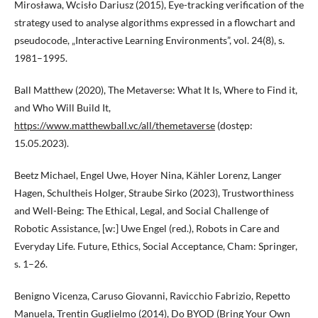
Mirosława, Wcisło Dariusz (2015), Eye-tracking verification of the
strategy used to analyse algorithms expressed in a flowchart and
pseudocode, „Interactive Learning Environments”, vol. 24(8), s.
1981–1995.
Ball Matthew (2020), The Metaverse: What It Is, Where to Find it,
and Who Will Build It,
https://www.matthewball.vc/all/themetaverse
(dostęp:
15.05.2023).
Beetz Michael, Engel Uwe, Hoyer Nina, Kähler Lorenz, Langer
Hagen, Schultheis Holger, Straube Sirko (2023), Trustworthiness
and Well-Being: The Ethical, Legal, and Social Challenge of
Robotic Assistance, [w:] Uwe Engel (red.), Robots in Care and
Everyday Life. Future, Ethics, Social Acceptance, Cham: Springer,
s. 1–26.
Benigno Vicenza, Caruso Giovanni, Ravicchio Fabrizio, Repetto
Manuela, Trentin Guglielmo (2014), Do BYOD (Bring Your Own