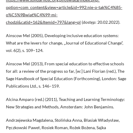
option=com_content&view=article&id=992:nie-o-tak%C4%85-
o%C5%9Bwiat%C4%99-mi-
chodzi&catid=162&Itemid=797&lang=pl
(dostęp: 20.02.2022).
Ainscow Mel (2005), Developing inclusive education systems:
What are the levers for change, „Journal of Educational Change”,
vol. 6(2), s. 109–124.
Ainscow Mel (2013), From special education to effective schools
for all: a review of the progress so far, [w:] Lani Florian (red.), The
Sage Handbook of Special Education (Forthcoming), London: Sage
Publications Ltd., s. 146–159.
Alcina Amparo (red.) (2011), Teaching and Learning Terminology:
New Strategies and Methods, Amsterdam: John Benjamins.
Andrzejewska Magdalena, Stolińska Anna, Błasiak Władysław,
Pęczkowski Paweł, Rosiek Roman, Rożek Bożena, Sajka