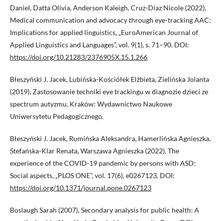
Daniel, Datta Olivia, Anderson Kaleigh, Cruz-Díaz Nicole (2022),
Medical communication and advocacy through eye-tracking AAC:
Implications for applied linguistics, „EuroAmerican Journal of
Applied Linguistics and Languages”, vol. 9(1), s. 71–90. DOI:
https://doi.org/10.21283/2376905X.15.1.266
Błeszyński J. Jacek, Lubińska-Kościółek Elżbieta, Zielińska Jolanta
(2019), Zastosowanie techniki eye trackingu w diagnozie dzieci ze
spectrum autyzmu, Kraków: Wydawnictwo Naukowe
Uniwersytetu Pedagogicznego.
Błeszyński J. Jacek, Rumińska Aleksandra, Hamerlińska Agnieszka,
Stefańska-Klar Renata, Warszawa Agnieszka (2022), The
experience of the COVID-19 pandemic by persons with ASD:
Social aspects, „PLOS ONE”, vol. 17(6), e0267123. DOI:
https://doi.org/10.1371/journal.pone.0267123
Boslaugh Sarah (2007), Secondary analysis for public health: A