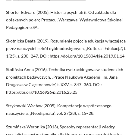
Shorter Edward (2005), Historia psychiatrii. Od zakładu dla
obłąkanych po erę Prozacu, Warszawa: Wydawnictwa Szkolne i
Pedagogiczne SA.
Skotnicka Beata (2019), Rozumienie pojęcia edukacja włączająca
przez nauczycieli szkół ogólnodostępnych, „Kultura i Edukacja”, t.
1(23), s. 230–247. DOI:
https://doi.org/10.15804/kie.2019.01.14
Stolińska Anna (2016), Technika eyetrackingowa w studenckich
projektach badawczych, „Prace Naukowe Akademii im. Jana
Długosza w Częstochowie”, t. XXV, s. 347–360. DOI:
https://doi.org/10.16926/p.2016.25.25
Strykowski Wacław (2005), Kompetencje współczesnego
nauczyciela, „Neodigmata”, vol. 27(28), s. 15–28.
Szumińska Weronika (2013), Sposoby reprezentacji wiedzy
specjalistycznej w słowniku dla tłumacza, rozprawa doktorska,