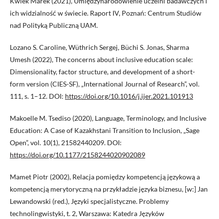
Kwiek Marek (2021), Umiędzynarodowienie uczelni badawczych i
ich widzialność w świecie. Raport IV, Poznań: Centrum Studiów
nad Polityką Publiczną UAM.
Lozano S. Caroline, Wüthrich Sergej, Büchi S. Jonas, Sharma
Umesh (2022), The concerns about inclusive education scale:
Dimensionality, factor structure, and development of a short-
form version (CIES-SF), „International Journal of Research”, vol.
111, s. 1–12. DOI:
https://doi.org/10.1016/j.ijer.2021.101913
Makoelle M. Tsediso (2020), Language, Terminology, and Inclusive
Education: A Case of Kazakhstani Transition to Inclusion, „Sage
Open”, vol. 10(1), 21582440209. DOI:
https://doi.org/10.1177/2158244020902089
Mamet Piotr (2002), Relacja pomiędzy kompetencją językową a
kompetencją merytoryczną na przykładzie języka biznesu, [w:] Jan
Lewandowski (red.), Języki specjalistyczne. Problemy
technolingwistyki, t. 2, Warszawa: Katedra Języków