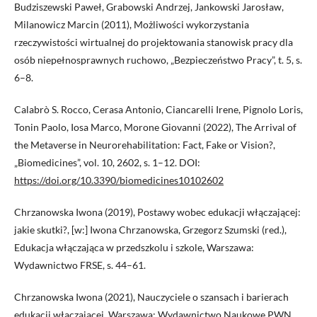
Budziszewski Paweł, Grabowski Andrzej, Jankowski Jarosław,
Milanowicz Marcin (2011), Możliwości wykorzystania
rzeczywistości wirtualnej do projektowania stanowisk pracy dla
osób niepełnosprawnych ruchowo, „Bezpieczeństwo Pracy”, t. 5, s.
6–8.
Calabrò S. Rocco, Cerasa Antonio, Ciancarelli Irene, Pignolo Loris,
Tonin Paolo, Iosa Marco, Morone Giovanni (2022), The Arrival of
the Metaverse in Neurorehabilitation: Fact, Fake or Vision?,
„Biomedicines”, vol. 10, 2602, s. 1–12. DOI:
https://doi.org/10.3390/biomedicines10102602
Chrzanowska Iwona (2019), Postawy wobec edukacji włączającej:
jakie skutki?, [w:] Iwona Chrzanowska, Grzegorz Szumski (red.),
Edukacja włączająca w przedszkolu i szkole, Warszawa:
Wydawnictwo FRSE, s. 44–61.
Chrzanowska Iwona (2021), Nauczyciele o szansach i barierach
edukacji włączającej, Warszawa: Wydawnictwo Naukowe PWN.