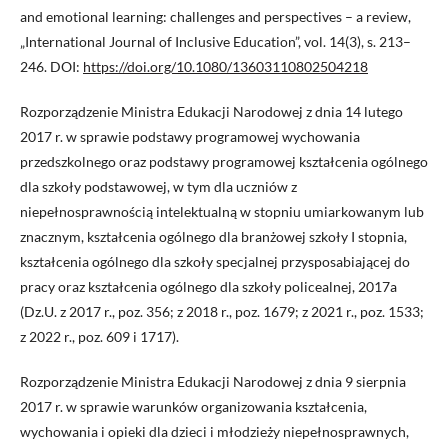
and emotional learning: challenges and perspectives – a review,
„International Journal of Inclusive Education”, vol. 14(3), s. 213–
246. DOI:
https://doi.org/10.1080/13603110802504218
Rozporządzenie Ministra Edukacji Narodowej z dnia 14 lutego
2017 r. w sprawie podstawy programowej wychowania
przedszkolnego oraz podstawy programowej kształcenia ogólnego
dla szkoły podstawowej, w tym dla uczniów z
niepełnosprawnością intelektualną w stopniu umiarkowanym lub
znacznym, kształcenia ogólnego dla branżowej szkoły I stopnia,
kształcenia ogólnego dla szkoły specjalnej przysposabiającej do
pracy oraz kształcenia ogólnego dla szkoły policealnej, 2017a
(Dz.U. z 2017 r., poz. 356; z 2018 r., poz. 1679; z 2021 r., poz. 1533;
z 2022 r., poz. 609 i 1717).
Rozporządzenie Ministra Edukacji Narodowej z dnia 9 sierpnia
2017 r. w sprawie warunków organizowania kształcenia,
wychowania i opieki dla dzieci i młodzieży niepełnosprawnych,