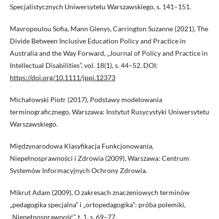
Specjalistycznych Uniwersytetu Warszawskiego, s. 141–151.
Mavropoulou Sofia, Mann Glenys, Carrington Suzanne (2021), The
Divide Between Inclusive Education Policy and Practice in
Australia and the Way Forward, „Journal of Policy and Practice in
Intellectual Disabilities”, vol. 18(1), s. 44–52. DOI:
https://doi.org/10.1111/jppi.12373
Michałowski Piotr (2017), Podstawy modelowania
terminograficznego, Warszawa: Instytut Rusycystyki Uniwersytetu
Warszawskiego.
Międzynarodowa Klasyfikacja Funkcjonowania,
Niepełnosprawności i Zdrowia (2009), Warszawa: Centrum
Systemów Informacyjnych Ochrony Zdrowia.
Mikrut Adam (2009), O zakresach znaczeniowych terminów
„pedagogika specjalna” i „ortopedagogika”: próba polemiki,
„Niepełnosprawność”, t. 1, s. 69–77.