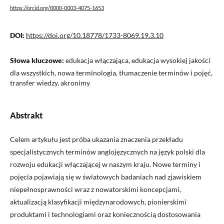
https://orcid.org/0000-0003-4075-1653
DOI:
https://doi.org/10.18778/1733-8069.19.3.10
Słowa kluczowe:
edukacja włączająca, edukacja wysokiej jakości
dla wszystkich, nowa terminologia, tłumaczenie terminów i pojęć,
transfer wiedzy, akronimy
Abstrakt
Celem artykułu jest próba ukazania znaczenia przekładu
specjalistycznych terminów anglojęzycznych na język polski dla
rozwoju edukacji włączającej w naszym kraju. Nowe terminy i
pojęcia pojawiają się w światowych badaniach nad zjawiskiem
niepełnosprawności wraz z nowatorskimi koncepcjami,
aktualizacją klasyfikacji międzynarodowych, pionierskimi
produktami i technologiami oraz koniecznością dostosowania