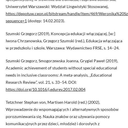
Uniwersytet Warszawski: Wydział Lingwistyki Stosowanej,
https://depotuw.ceon.pl/bitstream/handle/item/469/Weronika
sequence=1
(dostęp: 14.02.2023).
Szumski Grzegorz (2019), Koncepcja edukacji włączającej, [w:]
Iwona Chrzanowska, Grzegorz Szumski (red.), Edukacja włączająca
w przedszkolu i szkole, Warszawa: Wydawnictwo FRSE, s. 14–24.
Szumski Grzegorz, Smogorzewska Joanna, Grygiel Paweł (2019),
Academic achievement of students without special educational
needs in inclusive classrooms: A meta-analysis, „Educational
Research Review”, vol. 21, s. 33–54. DOI:
https://doi.org/10.1016/j.edurev.2017.02.004
Tetzchner Stephan von, Martisen Harold (red.) (2002),
Wprowadzenie do wspomagających i alternatywnych sposobów
porozumiewania się. Nauka znaków oraz używania pomocy
komunikacyjnych przez dzieci, młodzież i dorosłych z