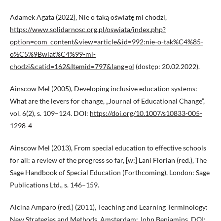
Adamek Agata (2022), Nie o taką oświatę mi chodzi,
https://www.solidarnosc.org.pl/oswiata/index.php?
option=com_content&view=article&id=992:nie-o-tak%C4%85-
o%C5%9Bwiat%C4%99-mi-
chodzi&catid=162&Itemid=797&lang=pl
(dostęp: 20.02.2022).
Ainscow Mel (2005), Developing inclusive education systems:
What are the levers for change, „Journal of Educational Change”,
vol. 6(2), s. 109–124. DOI:
https://doi.org/10.1007/s10833-005-
1298-4
Ainscow Mel (2013), From special education to effective schools
for all: a review of the progress so far, [w:] Lani Florian (red.), The
Sage Handbook of Special Education (Forthcoming), London: Sage
Publications Ltd., s. 146–159.
Alcina Amparo (red.) (2011), Teaching and Learning Terminology:
New Strategies and Methods, Amsterdam: John Benjamins. DOI: