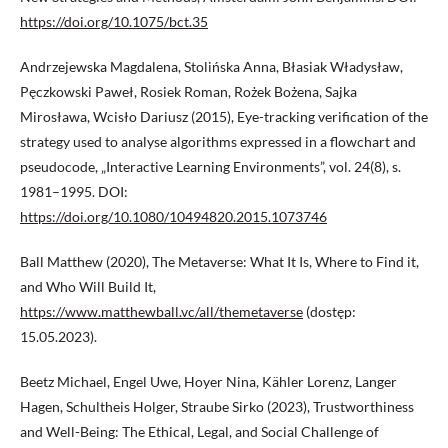
https://doi.org/10.1075/bct.35
Andrzejewska Magdalena, Stolińska Anna, Błasiak Władysław,
Pęczkowski Paweł, Rosiek Roman, Rożek Bożena, Sajka
Mirosława, Wcisło Dariusz (2015), Eye-tracking verification of the
strategy used to analyse algorithms expressed in a flowchart and
pseudocode, „Interactive Learning Environments”, vol. 24(8), s.
1981–1995. DOI:
https://doi.org/10.1080/10494820.2015.1073746
Ball Matthew (2020), The Metaverse: What It Is, Where to Find it,
and Who Will Build It,
https://www.matthewball.vc/all/themetaverse
(dostęp:
15.05.2023).
Beetz Michael, Engel Uwe, Hoyer Nina, Kähler Lorenz, Langer
Hagen, Schultheis Holger, Straube Sirko (2023), Trustworthiness
and Well-Being: The Ethical, Legal, and Social Challenge of