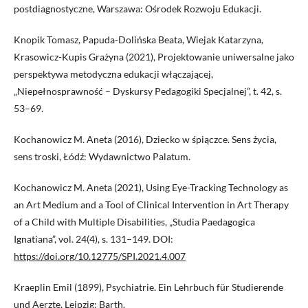
postdiagnostyczne, Warszawa: Ośrodek Rozwoju Edukacji.
Knopik Tomasz, Papuda-Dolińska Beata, Wiejak Katarzyna,
Krasowicz-Kupis Grażyna (2021), Projektowanie uniwersalne jako
perspektywa metodyczna edukacji włączającej,
„Niepełnosprawność – Dyskursy Pedagogiki Specjalnej”, t. 42, s.
53–69.
Kochanowicz M. Aneta (2016), Dziecko w śpiączce. Sens życia,
sens troski, Łódź: Wydawnictwo Palatum.
Kochanowicz M. Aneta (2021), Using Eye-Tracking Technology as
an Art Medium and a Tool of Clinical Intervention in Art Therapy
of a Child with Multiple Disabilities, „Studia Paedagogica
Ignatiana”, vol. 24(4), s. 131–149. DOI:
https://doi.org/10.12775/SPI.2021.4.007
Kraeplin Emil (1899), Psychiatrie. Ein Lehrbuch für Studierende
und Aerzte, Leipzig: Barth.