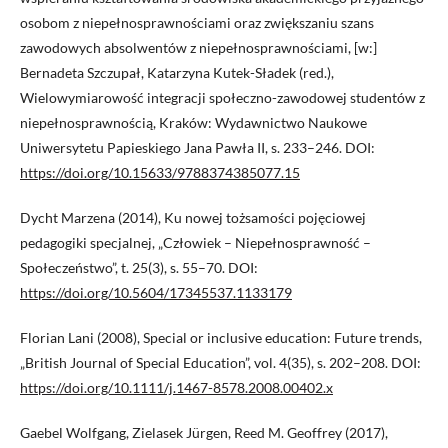
osobom z niepełnosprawnościami oraz zwiększaniu szans
zawodowych absolwentów z niepełnosprawnościami, [w:]
Bernadeta Szczupał, Katarzyna Kutek-Sładek (red.),
Wielowymiarowość integracji społeczno-zawodowej studentów z
niepełnosprawnością, Kraków: Wydawnictwo Naukowe
Uniwersytetu Papieskiego Jana Pawła II, s. 233–246. DOI:
https://doi.org/10.15633/9788374385077.15
Dycht Marzena (2014), Ku nowej tożsamości pojęciowej
pedagogiki specjalnej, „Człowiek – Niepełnosprawność –
Społeczeństwo”, t. 25(3), s. 55–70. DOI:
https://doi.org/10.5604/17345537.1133179
Florian Lani (2008), Special or inclusive education: Future trends,
„British Journal of Special Education”, vol. 4(35), s. 202–208. DOI:
https://doi.org/10.1111/j.1467-8578.2008.00402.x
Gaebel Wolfgang, Zielasek Jürgen, Reed M. Geoffrey (2017),