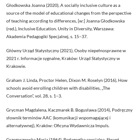
Głodkowska Joanna (2020), A socially inclusive culture as a
source of the model of educational changes from the perspective
of teaching according to differences, [w:] Joanna Głodkowska
(red.), Inclusive Education. Unity in Diversity, Warszawa:
Akademia Pedagogiki Specjalnej, s. 15–37.
Główny Urząd Statystyczny (2021), Osoby niepełnosprawne w
2021 r. Informacje sygnalne, Kraków: Urząd Statystyczny w
Krakowie.
Graham J. Linda, Proctor Helen, Dixon M. Roselyn (2016), How
schools avoid enrolling children with disabilities, „The
Conversation”, vol. 28, s. 1–3.
Grycman Magdalena, Kaczmarek B. Bogusława (2014), Podręczny
słownik terminów AAC (komunikacji wspomagającej i
alternatywnej), Kraków: Oficyna Wydawnicza Impuls.
Grzegorzewska Maria (1964), Pedagogika specjalna. Skrypt