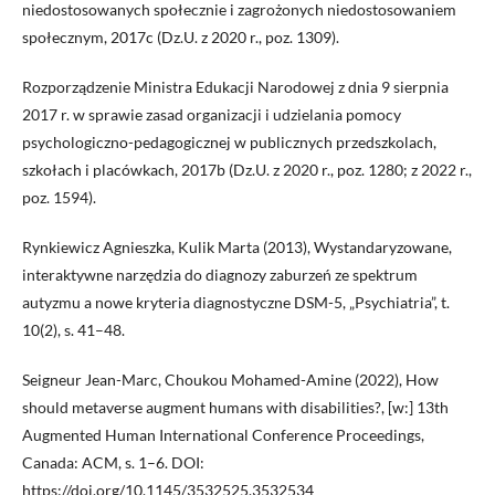
niedostosowanych społecznie i zagrożonych niedostosowaniem
społecznym, 2017c (Dz.U. z 2020 r., poz. 1309).
Rozporządzenie Ministra Edukacji Narodowej z dnia 9 sierpnia
2017 r. w sprawie zasad organizacji i udzielania pomocy
psychologiczno-pedagogicznej w publicznych przedszkolach,
szkołach i placówkach, 2017b (Dz.U. z 2020 r., poz. 1280; z 2022 r.,
poz. 1594).
Rynkiewicz Agnieszka, Kulik Marta (2013), Wystandaryzowane,
interaktywne narzędzia do diagnozy zaburzeń ze spektrum
autyzmu a nowe kryteria diagnostyczne DSM-5, „Psychiatria”, t.
10(2), s. 41–48.
Seigneur Jean-Marc, Choukou Mohamed-Amine (2022), How
should metaverse augment humans with disabilities?, [w:] 13th
Augmented Human International Conference Proceedings,
Canada: ACM, s. 1–6. DOI:
https://doi.org/10.1145/3532525.3532534