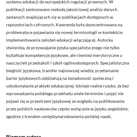
systemu edukacji do europejskich regulacji prawnych. W
publikacji zastosowano metodę jakościowej analizy danych
zastanych znajdujących się w publikacjach dostępnych w
repozytoriach cyfrowych. Kwerenda była skoncentrowana na
problematyce pojawiania się nowej terminologii w kontekście
implementowania założeń edukacji włączającej. Autorka
stwierdza, że przyswajanie języka specjalistycznego nie tylko
kształtuje kompetencje językowe, ale również merytoryczne u
nauczycieli przedszkoli i szkół ogólnodostępnych. Specjalistyczna
biegłość językowa, transfer najnowszej wiedzy, przełamanie
barier językowych oddziałują na świadomość społeczną i
udoskonalanie praktyki edukacyjnej. Istnieje realne ryzyko, że bez
wprowadzania polskiego przekładu wiele terminów i pojęć nie
pojawi się w przestrzeni językowej ze względu na publikowanie
przez polskich naukowców często wyłącznie w języku angielskim,
zgodnie z trendem umiędzynarodowienia polskiej nauki.
Biogram autora