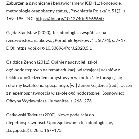
Zaburzenia psychiczne i behawioralne w ICD-11: koncepcje,
metodologie oraz obecny status, „Psychiatria Polska”, t. 51(2), s.
169–195. DOI:
https://doi.org/10.12740/PP/69660
Gajda Stanisław (2020), Terminologia a współczesna
rzeczywistość naukowa, „Poradnik Językowy”, t. 5(774), s. 7–17.
DOI:
https://doi.org/10.33896/PorJ.2020.5.1
Gajdzica Zenon (2011), Opinie nauczycieli szkół
ogólnodostępnych na temat edukacji włączającej uczniów z
lekkim upośledzeniem umysłowym w kontekście toczącej się
reformy kształcenia specjalnego, [w:] Zenon Gajdzica (red.), Uczeń
z niepełnosprawnością w szkole ogólnodostępnej, Sosnowiec:
Oficyna Wydawnicza Humanitas, s. 263–273.
Gałkowski Tadeusz (2000), Nowe podejścia do
niepełnosprawności. Uporządkowania terminologiczne,
„Logopedia”, t. 28, s. 167–173.