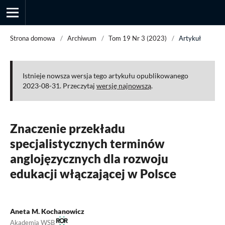
Strona domowa
/
Archiwum
/
Tom 19 Nr 3 (2023)
/
Artykuł
Przegląd Socjologii Jakościowej
Istnieje nowsza wersja tego artykułu opublikowanego
2023-08-31. Przeczytaj
wersję najnowszą
.
Znaczenie przekładu
specjalistycznych terminów
anglojęzycznych dla rozwoju
edukacji włączającej w Polsce
Aneta M. Kochanowicz
Akademia WSB