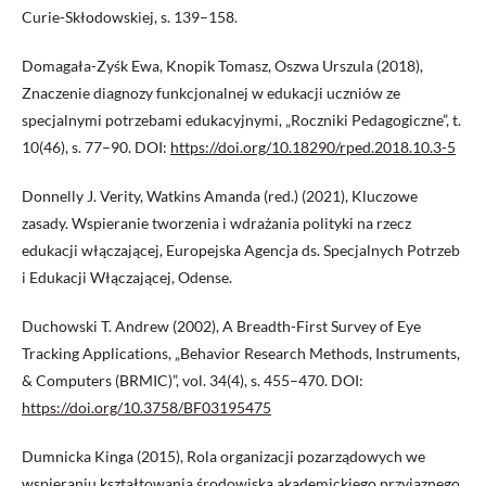
Curie-Skłodowskiej, s. 139–158.
Domagała-Zyśk Ewa, Knopik Tomasz, Oszwa Urszula (2018),
Znaczenie diagnozy funkcjonalnej w edukacji uczniów ze
specjalnymi potrzebami edukacyjnymi, „Roczniki Pedagogiczne”, t.
10(46), s. 77–90. DOI:
https://doi.org/10.18290/rped.2018.10.3-5
Donnelly J. Verity, Watkins Amanda (red.) (2021), Kluczowe
zasady. Wspieranie tworzenia i wdrażania polityki na rzecz
edukacji włączającej, Europejska Agencja ds. Specjalnych Potrzeb
i Edukacji Włączającej, Odense.
Duchowski T. Andrew (2002), A Breadth-First Survey of Eye
Tracking Applications, „Behavior Research Methods, Instruments,
& Computers (BRMIC)”, vol. 34(4), s. 455–470. DOI:
https://doi.org/10.3758/BF03195475
Dumnicka Kinga (2015), Rola organizacji pozarządowych we
wspieraniu kształtowania środowiska akademickiego przyjaznego