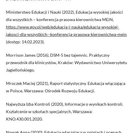
Ministerstwo Edukacji i Nauki (2022), Edukacja wysokiej jakości
dla wszystkich – konferencja prasowa kierownictwa MEiN,
https://www.gov.pl/web/edukacja-i-nauka/edukacja-wysokiej-
jakosci-dla-wszystkich--konferencja-prasowa-kierownictwa-mein
(dostęp: 14.02.2023).
Morrison James (2016), DSM-5 bez tajemnic. Praktyczny
przewodnik dla klinicystów, Kraków: Wydawnictwo Uniwersytetu
Jagiellońskiego.
Mroczek Maciej (2021), Raport statystyczny. Edukacja włączająca
w Polsce, Warszawa: Ośrodek Rozwoju Edukacji.
Najwyższa Izba Kontroli (2020), Informacje o wynikach kontroli.
Kształcenie w szkołach specjalnych, Warszawa:
KNO.430.001.2020.
Nowak Anna (2020), Edukacja włączająca w opiniach i ocenach