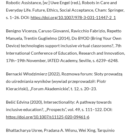
Robotic Assistance, [w:] Uwe Engel (red.), Robots in Care and
Everyday Life. Future, Ethics, Social Acceptance, Cham: Springer,
s. 1–26. DOI:
https://doi.org/10.1007/978-3-031-11447-2_1
Benigno Vicenza, Caruso Giovanni, Ravicchio Fabrizio, Repetto
Manuela, Trentin Guglielmo (2014), Do BYOD (Bring Your Own
Device) technologies support inclusive virtual classrooms?, 7th
International Conference of Education, Research and Innovation,
17th–19th November, IATED Academy, Seville, s. 6239–6248.
Bernacki Włodzimierz (2022), Rozmowa forum: Sloty prowadzą
do uśredniania wyników (wywiad przeprowadził: Piotr
Kieraciński), „Forum Akademickie”, t. 12, s. 20–23.
Bešić Edvina (2020), Intersectionality: A pathway towards
inclusive education?, „Prospects”, vol. 49, s. 111–122. DOI:
https://doi.org/10.1007/s11125-020-09461-6
Bhattacharya Usree, Pradana A. Wisnu, Wei Xing, Tarquinio