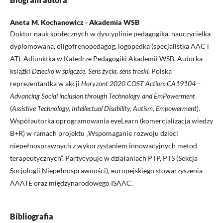
Aneta M. Kochanowicz - Akademia WSB
Doktor nauk społecznych w dyscyplinie pedagogika, nauczycielka
dyplomowana, oligofrenopedagog, logopedka (specjalistka AAC i
AT). Adiunktka w Katedrze Pedagogiki Akademii WSB. Autorka
książki
Dziecko w śpiączce. Sens życia, sens troski
. Polska
reprezentantka w akcji
Horyzont 2020 COST Action: CA19104 –
Advancing Social inclusion through Technology and EmPowerment
(
Assistive Technology, Intellectual Disability, Autism, Empowerment
).
Współautorka oprogramowania eyeLearn (komercjalizacja wiedzy
B+R) w ramach projektu „Wspomaganie rozwoju dzieci
niepełnosprawnych z wykorzystaniem innowacyjnych metod
terapeutycznych”. Partycypuje w działaniach PTP, PTS (Sekcja
Socjologii Niepełnosprawności), europejskiego stowarzyszenia
AAATE oraz międzynarodowego ISAAC.
Bibliografia