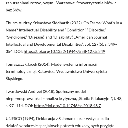
zaburzeniami rozwojowymi, Warszawa: Stowarzyszenie Mówić
bez Słów.
Thurm Audrey, Srivastava Siddharth (2022), On Terms: What’s in a
Name? Intellectual Disability and “Condition,” “Disorder,”
“Syndrome,” “Disease,” and “Disability”, „American Journal
Intellectual and Developmental Disabilities”, vol. 127(5), s. 349–
354. DOI:
https://doi.org/10.1352/1944-7558-127.5.349
Tomaszczyk Jacek (2014), Model systemu informacji
terminologicznej, Katowice: Wydawnictwo Uniwersytetu
Śląskiego.
Twardowski Andrzej (2018), Społeczny model
niepełnosprawności – analiza krytyczna, „Studia Edukacyjne”, t. 48,
s. 97–114. DOI:
https://doi.org/10.14746/se.2018.48.7
UNESCO (1994), Deklaracja z Salamanki oraz wytyczne dla
działań w zakresie specjalnych potrzeb edukacyjnych przyjęte