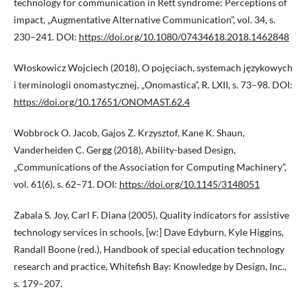
technology for communication in Rett syndrome: Perceptions of
impact, „Augmentative Alternative Communication”, vol. 34, s.
230–241. DOI:
https://doi.org/10.1080/07434618.2018.1462848
Włoskowicz Wojciech (2018), O pojęciach, systemach językowych
i terminologii onomastycznej, „Onomastica”, R. LXII, s. 73–98. DOI:
https://doi.org/10.17651/ONOMAST.62.4
Wobbrock O. Jacob, Gajos Z. Krzysztof, Kane K. Shaun,
Vanderheiden C. Gergg (2018), Ability-based Design,
„Communications of the Association for Computing Machinery”,
vol. 61(6), s. 62–71. DOI:
https://doi.org/10.1145/3148051
Zabala S. Joy, Carl F. Diana (2005), Quality indicators for assistive
technology services in schools, [w:] Dave Edyburn, Kyle Higgins,
Randall Boone (red.), Handbook of special education technology
research and practice, Whitefish Bay: Knowledge by Design, Inc.,
s. 179–207.