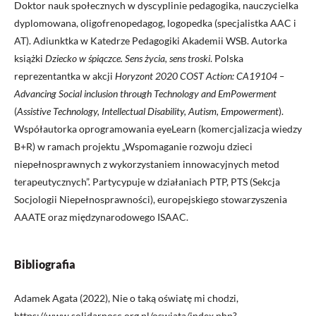
Doktor nauk społecznych w dyscyplinie pedagogika, nauczycielka
dyplomowana, oligofrenopedagog, logopedka (specjalistka AAC i
AT). Adiunktka w Katedrze Pedagogiki Akademii WSB. Autorka
książki
Dziecko w śpiączce. Sens życia, sens troski
. Polska
reprezentantka w akcji
Horyzont 2020 COST Action: CA19104 –
Advancing Social inclusion through Technology and EmPowerment
(
Assistive Technology, Intellectual Disability, Autism, Empowerment
).
Współautorka oprogramowania eyeLearn (komercjalizacja wiedzy
B+R) w ramach projektu „Wspomaganie rozwoju dzieci
niepełnosprawnych z wykorzystaniem innowacyjnych metod
terapeutycznych”. Partycypuje w działaniach PTP, PTS (Sekcja
Socjologii Niepełnosprawności), europejskiego stowarzyszenia
AAATE oraz międzynarodowego ISAAC.
Bibliografia
Adamek Agata (2022), Nie o taką oświatę mi chodzi,
https://www.solidarnosc.org.pl/oswiata/index.php?