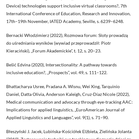
Device) technologies support inclusive virtual classrooms?, 7th
International Conference of Education, Research and Innovation,
17th–19th November, IATED Academy, Seville, s. 6239–6248.
Bernacki Włodzimierz (2022), Rozmowa forum: Sloty prowadzą
do uśredniania wyników (wywiad przeprowadził: Piotr
Kieraciński), „Forum Akademickie”, t. 12, s. 20–23.
Bešić Edvina (2020), Intersectionality: A pathway towards
inclusive education?, „Prospects”, vol. 49, s. 111–122.
Bhattacharya Usree, Pradana A. Wisnu, Wei Xing, Tarquinio
Daniel, Datta Olivia, Anderson Kaleigh, Cruz-Díaz Nicole (2022),
Medical communication and advocacy through eye-tracking AAC:
Implications for applied linguistics, „EuroAmerican Journal of
Applied Linguistics and Languages”, vol. 9(1), s. 71–90.
Błeszyński J. Jacek, Lubińska-Kościółek Elżbieta, Zielińska Jolanta