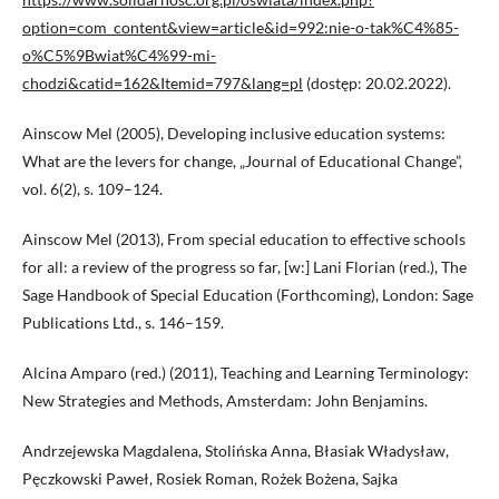
option=com_content&view=article&id=992:nie-o-tak%C4%85-
o%C5%9Bwiat%C4%99-mi-
chodzi&catid=162&Itemid=797&lang=pl
(dostęp: 20.02.2022).
Ainscow Mel (2005), Developing inclusive education systems:
What are the levers for change, „Journal of Educational Change”,
vol. 6(2), s. 109–124.
Ainscow Mel (2013), From special education to effective schools
for all: a review of the progress so far, [w:] Lani Florian (red.), The
Sage Handbook of Special Education (Forthcoming), London: Sage
Publications Ltd., s. 146–159.
Alcina Amparo (red.) (2011), Teaching and Learning Terminology:
New Strategies and Methods, Amsterdam: John Benjamins.
Andrzejewska Magdalena, Stolińska Anna, Błasiak Władysław,
Pęczkowski Paweł, Rosiek Roman, Rożek Bożena, Sajka