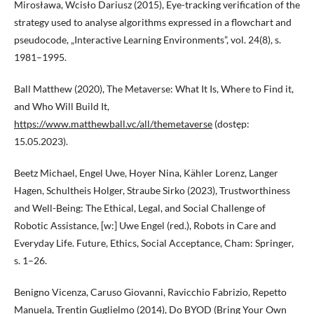
Mirosława, Wcisło Dariusz (2015), Eye-tracking verification of the
strategy used to analyse algorithms expressed in a flowchart and
pseudocode, „Interactive Learning Environments”, vol. 24(8), s.
1981–1995.
Ball Matthew (2020), The Metaverse: What It Is, Where to Find it,
and Who Will Build It,
https://www.matthewball.vc/all/themetaverse
(dostęp:
15.05.2023).
Beetz Michael, Engel Uwe, Hoyer Nina, Kähler Lorenz, Langer
Hagen, Schultheis Holger, Straube Sirko (2023), Trustworthiness
and Well-Being: The Ethical, Legal, and Social Challenge of
Robotic Assistance, [w:] Uwe Engel (red.), Robots in Care and
Everyday Life. Future, Ethics, Social Acceptance, Cham: Springer,
s. 1–26.
Benigno Vicenza, Caruso Giovanni, Ravicchio Fabrizio, Repetto
Manuela, Trentin Guglielmo (2014), Do BYOD (Bring Your Own