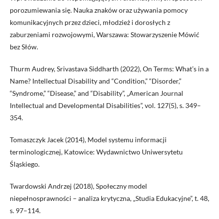
porozumiewania się. Nauka znaków oraz używania pomocy
komunikacyjnych przez dzieci, młodzież i dorosłych z
zaburzeniami rozwojowymi, Warszawa: Stowarzyszenie Mówić
bez Słów.
Thurm Audrey, Srivastava Siddharth (2022), On Terms: What’s in a
Name? Intellectual Disability and “Condition,” “Disorder,”
“Syndrome,” “Disease,” and “Disability”, „American Journal
Intellectual and Developmental Disabilities”, vol. 127(5), s. 349–
354.
Tomaszczyk Jacek (2014), Model systemu informacji
terminologicznej, Katowice: Wydawnictwo Uniwersytetu
Śląskiego.
Twardowski Andrzej (2018), Społeczny model
niepełnosprawności – analiza krytyczna, „Studia Edukacyjne”, t. 48,
s. 97–114.