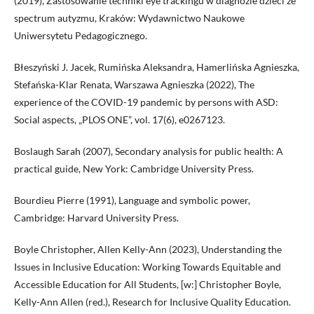
(2019), Zastosowanie techniki eye trackingu w diagnozie dzieci ze
spectrum autyzmu, Kraków: Wydawnictwo Naukowe
Uniwersytetu Pedagogicznego.
Błeszyński J. Jacek, Rumińska Aleksandra, Hamerlińska Agnieszka,
Stefańska-Klar Renata, Warszawa Agnieszka (2022), The
experience of the COVID-19 pandemic by persons with ASD:
Social aspects, „PLOS ONE”, vol. 17(6), e0267123.
Boslaugh Sarah (2007), Secondary analysis for public health: A
practical guide, New York: Cambridge University Press.
Bourdieu Pierre (1991), Language and symbolic power,
Cambridge: Harvard University Press.
Boyle Christopher, Allen Kelly-Ann (2023), Understanding the
Issues in Inclusive Education: Working Towards Equitable and
Accessible Education for All Students, [w:] Christopher Boyle,
Kelly-Ann Allen (red.), Research for Inclusive Quality Education.