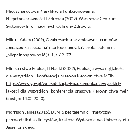
Międzynarodowa Klasyfikacja Funkcjonowania,
Niepełnosprawności i Zdrowia (2009), Warszawa: Centrum
Systemów Informacyjnych Ochrony Zdrowia.
Mikrut Adam (2009), O zakresach znaczeniowych terminów
„pedagogika specjalna” i „ortopedagogika”: próba polemiki,
„Niepełnosprawność”, t. 1, s. 69–77.
Ministerstwo Edukacji i Nauki (2022), Edukacja wysokiej jakości
dla wszystkich – konferencja prasowa kierownictwa MEiN,
https://www.gov.pl/web/edukacja-i-nauka/edukacja-wysokiej-
jakosci-dla-wszystkich--konferencja-prasowa-kierownictwa-mein
(dostęp: 14.02.2023).
Morrison James (2016), DSM-5 bez tajemnic. Praktyczny
przewodnik dla klinicystów, Kraków: Wydawnictwo Uniwersytetu
Jagiellońskiego.