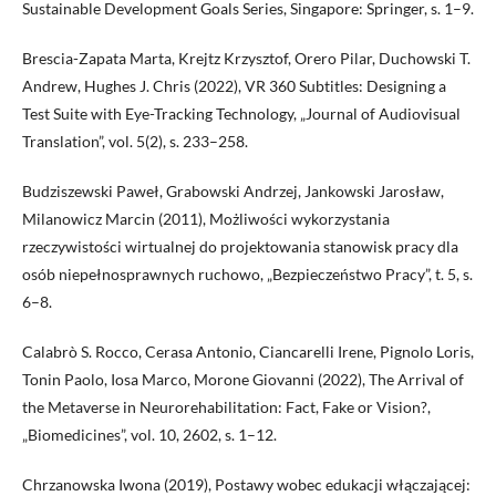
Sustainable Development Goals Series, Singapore: Springer, s. 1–9.
Brescia-Zapata Marta, Krejtz Krzysztof, Orero Pilar, Duchowski T.
Andrew, Hughes J. Chris (2022), VR 360 Subtitles: Designing a
Test Suite with Eye-Tracking Technology, „Journal of Audiovisual
Translation”, vol. 5(2), s. 233–258.
Budziszewski Paweł, Grabowski Andrzej, Jankowski Jarosław,
Milanowicz Marcin (2011), Możliwości wykorzystania
rzeczywistości wirtualnej do projektowania stanowisk pracy dla
osób niepełnosprawnych ruchowo, „Bezpieczeństwo Pracy”, t. 5, s.
6–8.
Calabrò S. Rocco, Cerasa Antonio, Ciancarelli Irene, Pignolo Loris,
Tonin Paolo, Iosa Marco, Morone Giovanni (2022), The Arrival of
the Metaverse in Neurorehabilitation: Fact, Fake or Vision?,
„Biomedicines”, vol. 10, 2602, s. 1–12.
Chrzanowska Iwona (2019), Postawy wobec edukacji włączającej: