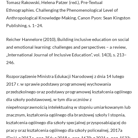
Tomasz Rakowski, Helena Patzer (red.), Pre-Textual
Ethnographies. Challenging the Phenomenological Level of
Anthropological Knowledge-Making, Canon Pyon: Sean Kingston
Publishing, s. 1–24.
Reicher Hannelore (2010), Building inclusive education on social
and emotional learning: challenges and perspectives – a review,
„International Journal of Inclusive Education”, vol. 14(3), s. 213–
246.
Rozporządzenie Ministra Edukacji Narodowej z dnia 14 lutego
2017 r. w sprawie podstawy programowej wychowania
przedszkolnego oraz podstawy programowej kształcenia ogólnego
dla szkoły podstawowej, w tym dla uczniów z
niepełnosprawnością intelektualną w stopniu umiarkowanym lub
znacznym, kształcenia ogólnego dla branżowej szkoły I stopnia,
kształcenia ogólnego dla szkoły specjalnej przysposabiającej do
pracy oraz kształcenia ogólnego dla szkoły policealnej, 2017a
(Dz.U. z 2017 r., poz. 356; z 2018 r., poz. 1679; z 2021 r., poz. 1533;