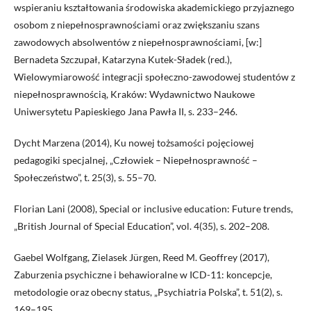
wspieraniu kształtowania środowiska akademickiego przyjaznego
osobom z niepełnosprawnościami oraz zwiększaniu szans
zawodowych absolwentów z niepełnosprawnościami, [w:]
Bernadeta Szczupał, Katarzyna Kutek-Sładek (red.),
Wielowymiarowość integracji społeczno-zawodowej studentów z
niepełnosprawnością, Kraków: Wydawnictwo Naukowe
Uniwersytetu Papieskiego Jana Pawła II, s. 233–246.
Dycht Marzena (2014), Ku nowej tożsamości pojęciowej
pedagogiki specjalnej, „Człowiek – Niepełnosprawność –
Społeczeństwo”, t. 25(3), s. 55–70.
Florian Lani (2008), Special or inclusive education: Future trends,
„British Journal of Special Education”, vol. 4(35), s. 202–208.
Gaebel Wolfgang, Zielasek Jürgen, Reed M. Geoffrey (2017),
Zaburzenia psychiczne i behawioralne w ICD-11: koncepcje,
metodologie oraz obecny status, „Psychiatria Polska”, t. 51(2), s.
169–195.