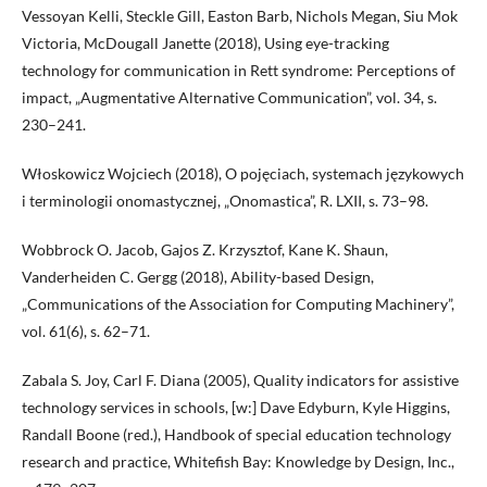
Vessoyan Kelli, Steckle Gill, Easton Barb, Nichols Megan, Siu Mok
Victoria, McDougall Janette (2018), Using eye-tracking
technology for communication in Rett syndrome: Perceptions of
impact, „Augmentative Alternative Communication”, vol. 34, s.
230–241.
Włoskowicz Wojciech (2018), O pojęciach, systemach językowych
i terminologii onomastycznej, „Onomastica”, R. LXII, s. 73–98.
Wobbrock O. Jacob, Gajos Z. Krzysztof, Kane K. Shaun,
Vanderheiden C. Gergg (2018), Ability-based Design,
„Communications of the Association for Computing Machinery”,
vol. 61(6), s. 62–71.
Zabala S. Joy, Carl F. Diana (2005), Quality indicators for assistive
technology services in schools, [w:] Dave Edyburn, Kyle Higgins,
Randall Boone (red.), Handbook of special education technology
research and practice, Whitefish Bay: Knowledge by Design, Inc.,