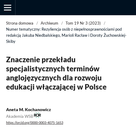
Strona domowa
/
Archiwum
/
Tom 19 Nr 3 (2023)
/
Numer tematyczny: Rezyliencja osób z niepełnosprawnościami pod
redakcją Jakuba Niedbalskiego, Marioli Racław i Doroty Żuchowskiej-
Skiby
Przegląd Socjologii Jakościowej
Znaczenie przekładu
specjalistycznych terminów
anglojęzycznych dla rozwoju
edukacji włączającej w Polsce
Aneta M. Kochanowicz
Akademia WSB
https://orcid.org/0000-0003-4075-1653