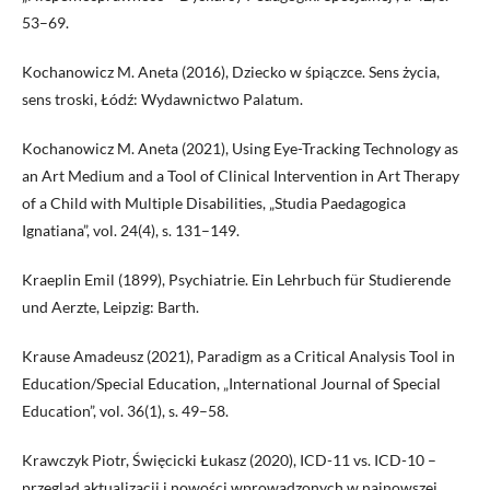
53–69.
Kochanowicz M. Aneta (2016), Dziecko w śpiączce. Sens życia,
sens troski, Łódź: Wydawnictwo Palatum.
Kochanowicz M. Aneta (2021), Using Eye-Tracking Technology as
an Art Medium and a Tool of Clinical Intervention in Art Therapy
of a Child with Multiple Disabilities, „Studia Paedagogica
Ignatiana”, vol. 24(4), s. 131–149.
Kraeplin Emil (1899), Psychiatrie. Ein Lehrbuch für Studierende
und Aerzte, Leipzig: Barth.
Krause Amadeusz (2021), Paradigm as a Critical Analysis Tool in
Education/Special Education, „International Journal of Special
Education”, vol. 36(1), s. 49–58.
Krawczyk Piotr, Święcicki Łukasz (2020), ICD-11 vs. ICD-10 –
przegląd aktualizacji i nowości wprowadzonych w najnowszej