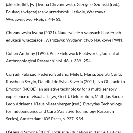
jakie skutki?, [w:] Iwona Chrzanowska, Grzegorz Szumski (red.),
Edukacja włączająca w przedszkolu i szkole, Warszawa:
Wydawnictwo FRSE, s. 44–61.
Chrzanowska Iwona (2021), Nauczyciele o szansach i barierach
edukacji włączającej, Warszawa: Wydawnictwo Naukowe PWN.
Cohen Anthony (1992), Post-Fieldwork Fieldwork, „Journal of
Anthropological Research”, vol. 48, s. 339–254.
Corradi Fabrizio, Federici Stefano, Mele L. Maria, Sperati Carlo,
Ruschena Sergio, Dandini de Sylva Saveria (2011), No Obstacle to
Emotion (NOBE): an assistive technology for a multi-sensory
experience of visual art, [w:] Gert J. Gelderblom, Mathijas Soede,
Leon Adriaens, Klaus Miesenberger (red.), Everyday Technology
for Independence and Care (Assistive Technology Research
Series), Amsterdam: IOS Press, s. 927–934.
D’Alessio Simona (2011), Inclusive Education in Italy. A Critical