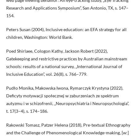
web page viewing behavior: An eye-tracking study, „Eye Tracking
Research and Applications Symposium”, San Antonio, TX, s. 147–
154.
Peters Susan (2004), Inclusive education: an EFA strategy for all
children, Washington: World Bank.
Poed Shirlaee, Cologon Kathy, Jackson Robert (2022),
Gatekeeping and restrictive practices by Australian mainstream
schools: results of a national survey, „International Journal of
Inclusive Education”, vol. 26(8), s. 766–779.
Pudło Monika, Makowska Iwona, Rymarczyk Krystyna (2022),
Deficyty motywacji społecznej w zaburzeniach ze spektrum
autyzmu i w schizofrenii, „Neuropsychiatria i Neuropsychologia”,
t. 17(3–4), s. 174–186.
Rakowski Tomasz, Patzer Helena (2018), Pre-textual Ethnography
and the Challenge of Phenomenological Knowledge-making, [w:]