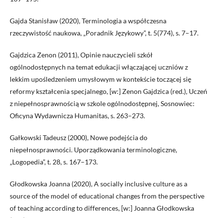
Gajda Stanisław (2020), Terminologia a współczesna
rzeczywistość naukowa, „Poradnik Językowy”, t. 5(774), s. 7–17.
Gajdzica Zenon (2011), Opinie nauczycieli szkół
ogólnodostępnych na temat edukacji włączającej uczniów z
lekkim upośledzeniem umysłowym w kontekście toczącej się
reformy kształcenia specjalnego, [w:] Zenon Gajdzica (red.), Uczeń
z niepełnosprawnością w szkole ogólnodostępnej, Sosnowiec:
Oficyna Wydawnicza Humanitas, s. 263–273.
Gałkowski Tadeusz (2000), Nowe podejścia do
niepełnosprawności. Uporządkowania terminologiczne,
„Logopedia”, t. 28, s. 167–173.
Głodkowska Joanna (2020), A socially inclusive culture as a
source of the model of educational changes from the perspective
of teaching according to differences, [w:] Joanna Głodkowska