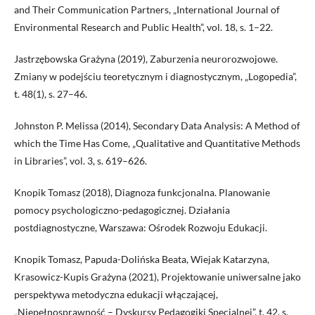
and Their Communication Partners, „International Journal of
Environmental Research and Public Health”, vol. 18, s. 1–22.
Jastrzębowska Grażyna (2019), Zaburzenia neurorozwojowe.
Zmiany w podejściu teoretycznym i diagnostycznym, „Logopedia”,
t. 48(1), s. 27–46.
Johnston P. Melissa (2014), Secondary Data Analysis: A Method of
which the Time Has Come, „Qualitative and Quantitative Methods
in Libraries”, vol. 3, s. 619–626.
Knopik Tomasz (2018), Diagnoza funkcjonalna. Planowanie
pomocy psychologiczno-pedagogicznej. Działania
postdiagnostyczne, Warszawa: Ośrodek Rozwoju Edukacji.
Knopik Tomasz, Papuda-Dolińska Beata, Wiejak Katarzyna,
Krasowicz-Kupis Grażyna (2021), Projektowanie uniwersalne jako
perspektywa metodyczna edukacji włączającej,
„Niepełnosprawność – Dyskursy Pedagogiki Specjalnej”, t. 42, s.