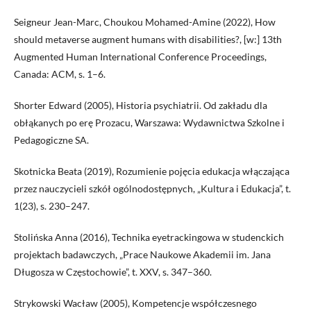
Seigneur Jean-Marc, Choukou Mohamed-Amine (2022), How
should metaverse augment humans with disabilities?, [w:] 13th
Augmented Human International Conference Proceedings,
Canada: ACM, s. 1–6.
Shorter Edward (2005), Historia psychiatrii. Od zakładu dla
obłąkanych po erę Prozacu, Warszawa: Wydawnictwa Szkolne i
Pedagogiczne SA.
Skotnicka Beata (2019), Rozumienie pojęcia edukacja włączająca
przez nauczycieli szkół ogólnodostępnych, „Kultura i Edukacja”, t.
1(23), s. 230–247.
Stolińska Anna (2016), Technika eyetrackingowa w studenckich
projektach badawczych, „Prace Naukowe Akademii im. Jana
Długosza w Częstochowie”, t. XXV, s. 347–360.
Strykowski Wacław (2005), Kompetencje współczesnego