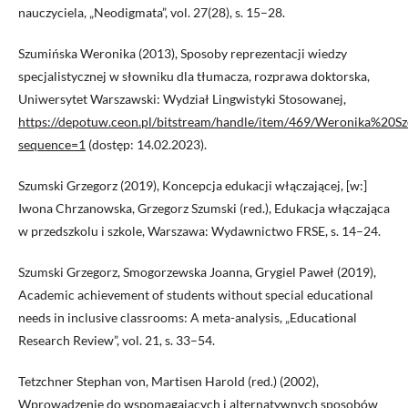
nauczyciela, „Neodigmata”, vol. 27(28), s. 15–28.
Szumińska Weronika (2013), Sposoby reprezentacji wiedzy
specjalistycznej w słowniku dla tłumacza, rozprawa doktorska,
Uniwersytet Warszawski: Wydział Lingwistyki Stosowanej,
https://depotuw.ceon.pl/bitstream/handle/item/469/Weronika
sequence=1
(dostęp: 14.02.2023).
Szumski Grzegorz (2019), Koncepcja edukacji włączającej, [w:]
Iwona Chrzanowska, Grzegorz Szumski (red.), Edukacja włączająca
w przedszkolu i szkole, Warszawa: Wydawnictwo FRSE, s. 14–24.
Szumski Grzegorz, Smogorzewska Joanna, Grygiel Paweł (2019),
Academic achievement of students without special educational
needs in inclusive classrooms: A meta-analysis, „Educational
Research Review”, vol. 21, s. 33–54.
Tetzchner Stephan von, Martisen Harold (red.) (2002),
Wprowadzenie do wspomagających i alternatywnych sposobów