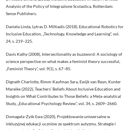
Analysis of the Policy of Integrazione Scolastica, Rotterdam:
Sense Publishers.
Daniela Linda, Lytras D. Miltiadis (2018), Educational Robotics for
Inclusive Education, „Technology, Knowledge and Learning”, vol.
24, s. 219–225.
Davis Kathy (2008), Intersectionality as buzzword: A sociology of
science perspective on what makes a feminist theory successful,
„Feminist Theory”, vol. 9(1), s. 67–85.
Dignath Charlotte, Rimm-Kaufman Sara, Ewijk van Reyn, Kunter
Mareike (2022), Teachers’ Beliefs About Inclusive Education and
Insights on What Contributes to Those Beliefs: a Meta-analytical
Study, „Educational Psychology Review”, vol. 34, s. 2609–2660.
Domagała-Zyśk Ewa (2020), Projektowanie uniwersalne w
inkluzyjnej edukacji uczniów ze spektrum autyzmu. Strategie i