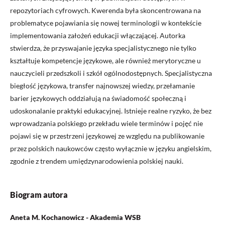
repozytoriach cyfrowych. Kwerenda była skoncentrowana na
problematyce pojawiania się nowej terminologii w kontekście
implementowania założeń edukacji włączającej. Autorka
stwierdza, że przyswajanie języka specjalistycznego nie tylko
kształtuje kompetencje językowe, ale również merytoryczne u
nauczycieli przedszkoli i szkół ogólnodostępnych. Specjalistyczna
biegłość językowa, transfer najnowszej wiedzy, przełamanie
barier językowych oddziałują na świadomość społeczną i
udoskonalanie praktyki edukacyjnej. Istnieje realne ryzyko, że bez
wprowadzania polskiego przekładu wiele terminów i pojęć nie
pojawi się w przestrzeni językowej ze względu na publikowanie
przez polskich naukowców często wyłącznie w języku angielskim,
zgodnie z trendem umiędzynarodowienia polskiej nauki.
Biogram autora
Aneta M. Kochanowicz - Akademia WSB