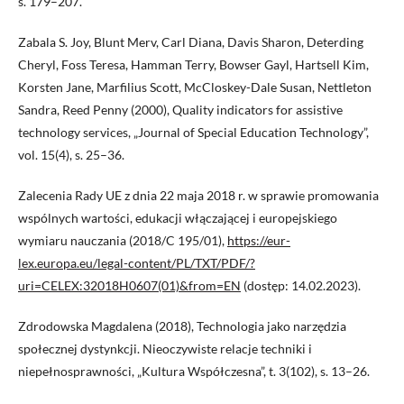
s. 179–207.
Zabala S. Joy, Blunt Merv, Carl Diana, Davis Sharon, Deterding
Cheryl, Foss Teresa, Hamman Terry, Bowser Gayl, Hartsell Kim,
Korsten Jane, Marfilius Scott, McCloskey-Dale Susan, Nettleton
Sandra, Reed Penny (2000), Quality indicators for assistive
technology services, „Journal of Special Education Technology”,
vol. 15(4), s. 25–36.
Zalecenia Rady UE z dnia 22 maja 2018 r. w sprawie promowania
wspólnych wartości, edukacji włączającej i europejskiego
wymiaru nauczania (2018/C 195/01),
https://eur-
lex.europa.eu/legal-content/PL/TXT/PDF/?
uri=CELEX:32018H0607(01)&from=EN
(dostęp: 14.02.2023).
Zdrodowska Magdalena (2018), Technologia jako narzędzia
społecznej dystynkcji. Nieoczywiste relacje techniki i
niepełnosprawności, „Kultura Współczesna”, t. 3(102), s. 13–26.