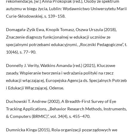
rekomendacje, [w:] Anna Prokopiak (red.), Osoby ze spektrum
autyzmu w biegu życia, Lublin: Wydawnictwo Uniwersytetu Marii
Curie-Skłodowskiej, s. 139–158.
Domagała-Zyśk Ewa, Knopik Tomasz, Oszwa Urszula (2018),
Znaczenie diagnozy funkcjonalnej w edukacji uczniów ze
specjalnymi potrzebami edukacyjnymi, „Roczniki Pedagogiczne”, t.
10(46), s. 77–90.
Donnelly J. Verity, Watkins Amanda (red.) (2021), Kluczowe
zasady. Wspieranie tworzenia i wdrażania polityki na rzecz
edukacji włączającej, Europejska Agencja ds. Specjalnych Potrzeb
i Edukacji Włączającej, Odense.
Duchowski T. Andrew (2002), A Breadth-First Survey of Eye
Tracking Applications, „Behavior Research Methods, Instruments,
& Computers (BRMIC)”, vol. 34(4), s. 455–470.
Dumnicka Kinga (2015), Rola organizacji pozarządowych we