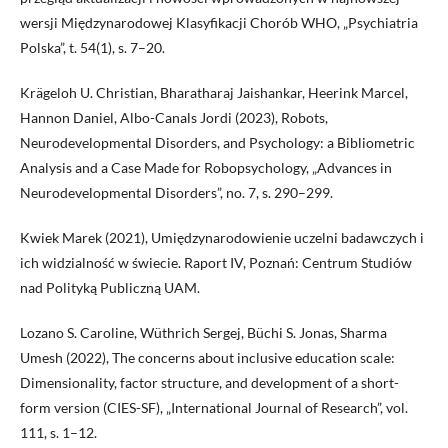
wersji Międzynarodowej Klasyfikacji Chorób WHO, „Psychiatria
Polska”, t. 54(1), s. 7–20.
Krägeloh U. Christian, Bharatharaj Jaishankar, Heerink Marcel,
Hannon Daniel, Albo-Canals Jordi (2023), Robots,
Neurodevelopmental Disorders, and Psychology: a Bibliometric
Analysis and a Case Made for Robopsychology, „Advances in
Neurodevelopmental Disorders”, no. 7, s. 290–299.
Kwiek Marek (2021), Umiędzynarodowienie uczelni badawczych i
ich widzialność w świecie. Raport IV, Poznań: Centrum Studiów
nad Polityką Publiczną UAM.
Lozano S. Caroline, Wüthrich Sergej, Büchi S. Jonas, Sharma
Umesh (2022), The concerns about inclusive education scale:
Dimensionality, factor structure, and development of a short-
form version (CIES-SF), „International Journal of Research”, vol.
111, s. 1–12.