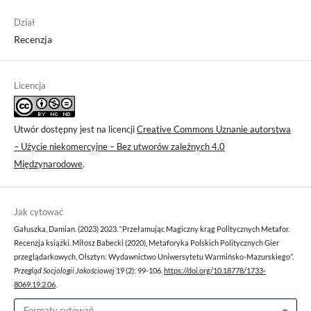
Dział
Recenzja
Licencja
Utwór dostępny jest na licencji
Creative Commons Uznanie autorstwa
– Użycie niekomercyjne – Bez utworów zależnych 4.0
Międzynarodowe
.
Jak cytować
Gałuszka, Damian. (2023) 2023. “Przełamując Magiczny krąg Politycznych Metafor.
Recenzja książki. Miłosz Babecki (2020), Metaforyka Polskich Politycznych Gier
przeglądarkowych, Olsztyn: Wydawnictwo Uniwersytetu Warmińsko-Mazurskiego”.
Przegląd Socjologii Jakościowej
19 (2): 99-106.
https://doi.org/10.18778/1733-
8069.19.2.06
.
Formaty cytowań