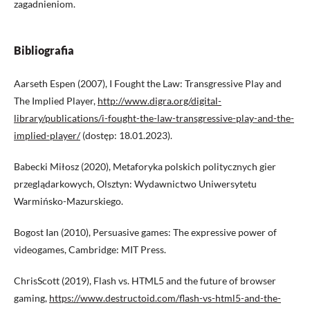
zagadnieniom.
Bibliografia
Aarseth Espen (2007), I Fought the Law: Transgressive Play and
The Implied Player,
http://www.digra.org/digital-
library/publications/i-fought-the-law-transgressive-play-and-the-
implied-player/
(dostęp: 18.01.2023).
Babecki Miłosz (2020), Metaforyka polskich politycznych gier
przeglądarkowych, Olsztyn: Wydawnictwo Uniwersytetu
Warmińsko-Mazurskiego.
Bogost Ian (2010), Persuasive games: The expressive power of
videogames, Cambridge: MIT Press.
ChrisScott (2019), Flash vs. HTML5 and the future of browser
gaming,
https://www.destructoid.com/flash-vs-html5-and-the-