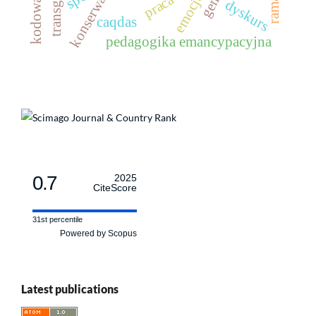
transgender
konserwatyzm
emocje
dyskurs
caqdas
pedagogika emancypacyjna
0.7
2025
CiteScore
31st percentile
Powered by Scopus
Latest publications