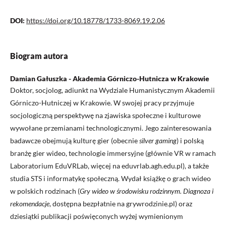
DOI:
https://doi.org/10.18778/1733-8069.19.2.06
Biogram autora
Damian Gałuszka - Akademia Górniczo-Hutnicza w Krakowie
Doktor, socjolog, adiunkt na Wydziale Humanistycznym Akademii
Górniczo-Hutniczej w Krakowie. W swojej pracy przyjmuje
socjologiczną perspektywę na zjawiska społeczne i kulturowe
wywołane przemianami technologicznymi. Jego zainteresowania
badawcze obejmują kulturę gier (obecnie
silver gaming
) i polską
branżę gier wideo, technologie immersyjne (głównie VR w ramach
Laboratorium EduVRLab, więcej na eduvrlab.agh.edu.pl), a także
studia STS i informatykę społeczną. Wydał książkę o grach wideo
w polskich rodzinach (
Gry wideo w środowisku rodzinnym. Diagnoza i
rekomendacje
, dostępna bezpłatnie na grywrodzinie.pl) oraz
dziesiątki publikacji poświęconych wyżej wymienionym