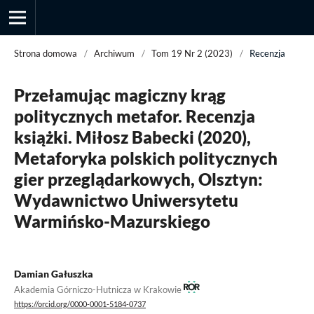
Strona domowa
/
Archiwum
/
Tom 19 Nr 2 (2023)
/
Recenzja
Przełamując magiczny krąg
Przegląd Socjologii Jakościowej
politycznych metafor. Recenzja
książki. Miłosz Babecki (2020),
Metaforyka polskich politycznych
gier przeglądarkowych, Olsztyn:
Wydawnictwo Uniwersytetu
Warmińsko-Mazurskiego
Damian Gałuszka
Akademia Górniczo-Hutnicza w Krakowie
https://orcid.org/0000-0001-5184-0737