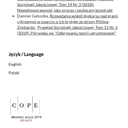
Socjologii Jakościowej: Tom 14 Nr 3 (2018):
Niepełnosprawność jako proces i społeczny konstrukt
Damian Gałuszka,
Rozważania wokół dyskursu nad grami
cyfrowymi w oparciu o ich krytykę ze strony Philipa
Zimbardo
,
Przegląd Socjologii Jakościowej: Tom 15 Nr 3
(2019): Pół wieku po "Odkrywaniu teorii ugruntowanej"
Język / Language
English
Polski