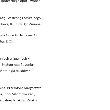
ie społecznego oporu wobec
afię! W stronę radykalnego
 Nowej Kultury Bęc Zmiana.
aphs Objects Histories. On
dge. DOI:
aniach wizualnych –
:] Małgorzata Bogunia-
 Antologia tekstów z
lną. Przełożyła Małgorzata
 Piotr Sztompka, red.,
zualnej. Kraków: Znak, s.