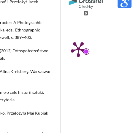
afii. Przełożył Jacek
0
racter: A Photographic
uka, eds., Ethnographic
well, s. 389–403.
 (2012) Fotospołeczeństwo.
ak.
 Alina Kreisberg. Warszawa:
 o cele historii sztuki.
erytoria.
o. Przełożyła Mai Kubiak