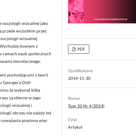
 socjologii wizualnej jako
ą przede wszystkim przez
socjologii wizualnej
. Wychodzę bowiem z
PDF
 w ramach nauk społecznych
wania teoretycznego.
Opublikowane
iami pochodzącymi z teorii
2014-11-30
u Georges’a Didi-
 mimo że wykonał kilka
razu są obecne w jego
Numer
ologii wizualnej i
Tom 10 Nr 4 (2014)
logii obrazu nie należy też
Dział
e rozważania powinna więc
Artykuł