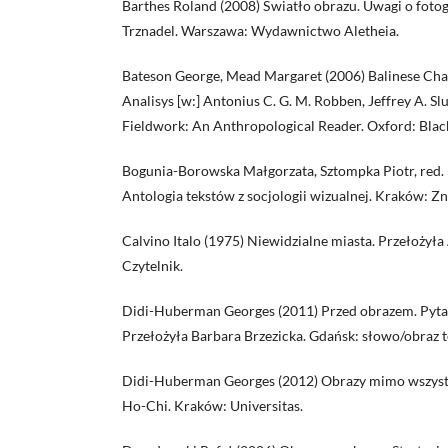
Barthes Roland (2008) Światło obrazu. Uwagi o fotogr
Trznadel. Warszawa: Wydawnictwo Aletheia.
Bateson George, Mead Margaret (2006) Balinese Cha
Analisys [w:] Antonius C. G. M. Robben, Jeffrey A. Sl
Fieldwork: An Anthropological Reader. Oxford: Black
Bogunia-Borowska Małgorzata, Sztompka Piotr, red.
Antologia tekstów z socjologii wizualnej. Kraków: Zn
Calvino Italo (1975) Niewidzialne miasta. Przełożyła
Czytelnik.
Didi-Huberman Georges (2011) Przed obrazem. Pytanie
Przełożyła Barbara Brzezicka. Gdańsk: słowo/obraz t
Didi-Huberman Georges (2012) Obrazy mimo wszystk
Ho-Chi. Kraków: Universitas.