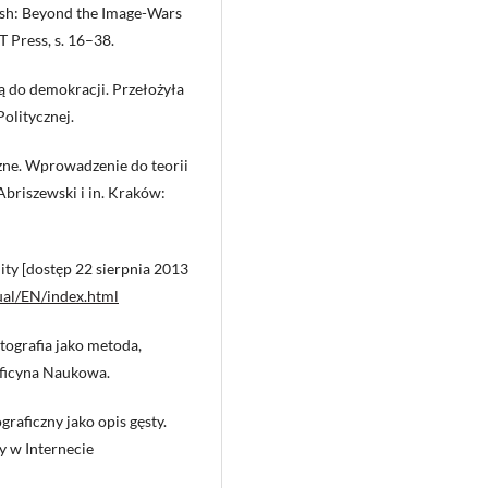
lash: Beyond the Image-Wars
T Press, s. 16–38.
ą do demokracji. Przełożyła
olitycznej.
czne. Wprowadzenie do teorii
Abriszewski i in. Kraków:
City [dostęp 22 sierpnia 2013
tual/EN/index.html
tografia jako metoda,
ficyna Naukowa.
raficzny jako opis gęsty.
ny w Internecie