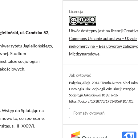
Licencja
Utwór dostępny jest na licencji
Creativ
gielloński, ul. Grodzka 52,
Commons Uznanie autorstwa – Użycie
niwersytetu Jagiellońskiego,
niekomercyjne – Bez utworów zależnyc
ywnej. Studium
Międzynarodowe
.
st także socjologia i
jakościowych.
Jak cytować
Palęcka, Alicja. 2014. “Teoria Aktora-Sieci Jako
Ontologia Dla Socjologii Wizualnej”.
Przegląd
Socjologii Jakościowej
10 (4): 6-16.
https://doi.org/10.18778/1733-8069.10.4.01
.
. Wstęp do Splatając na
Formaty cytowań
a nowo to, co społeczne.
itas, s. III–XXXVI.