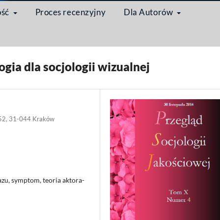
ość
Proces recenzyjny
Dla Autorów
/
Artykuł
ogia dla socjologii wizualnej
ka 52, 31-044 Kraków
azu, symptom, teoria aktora-