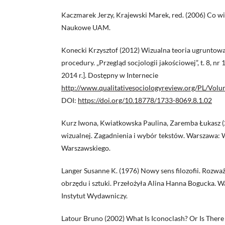
Kaczmarek Jerzy, Krajewski Marek, red. (2006) Co 
Naukowe UAM.
Konecki Krzysztof (2012) Wizualna teoria ugruntow
procedury. „Przegląd socjologii jakościowej”, t. 8, nr 
2014 r.]. Dostępny w Internecie
http://www.qualitativesociologyreview.org/PL/Vol
DOI:
https://doi.org/10.18778/1733-8069.8.1.02
Kurz Iwona, Kwiatkowska Paulina, Zaremba Łukasz (
wizualnej. Zagadnienia i wybór tekstów. Warszawa
Warszawskiego.
Langer Susanne K. (1976) Nowy sens filozofii. Rozwa
obrzędu i sztuki. Przełożyła Alina Hanna Bogucka.
Instytut Wydawniczy.
Latour Bruno (2002) What Is Iconoclash? Or Is Ther