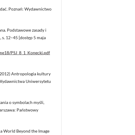
widać. Poznań: Wydawnictwo
ana. Podstawowe zasady i
1, s. 12–45 [dostęp 5 maja
ume18/PSJ_8_1_Konecki.pdf
2012) Antropologia kultury
: Wydawnictwa Uniwersytetu
żania o symbolach myśli,
 Warszawa: Państwowy
e a World Beyond the Image