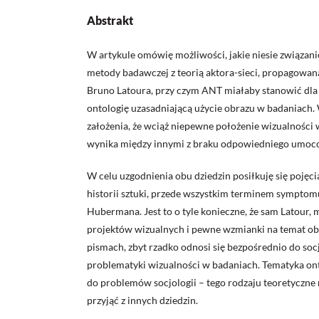
Abstrakt
W artykule omówię możliwości, jakie niesie związanie
metody badawczej z teorią aktora-sieci, propagowan
Bruno Latoura, przy czym ANT miałaby stanowić dla 
ontologię uzasadniającą użycie obrazu w badaniach
założenia, że wciąż niepewne położenie wizualności
wynika między innymi z braku odpowiedniego umoco
W celu uzgodnienia obu dziedzin posiłkuję się pojęc
historii sztuki, przede wszystkim terminem symptom
Hubermana. Jest to o tyle konieczne, że sam Latour,
projektów wizualnych i pewne wzmianki na temat ob
pismach, zbyt rzadko odnosi się bezpośrednio do socj
problematyki wizualności w badaniach. Tematyka onto
do problemów socjologii – tego rodzaju teoretyczn
przyjąć z innych dziedzin.