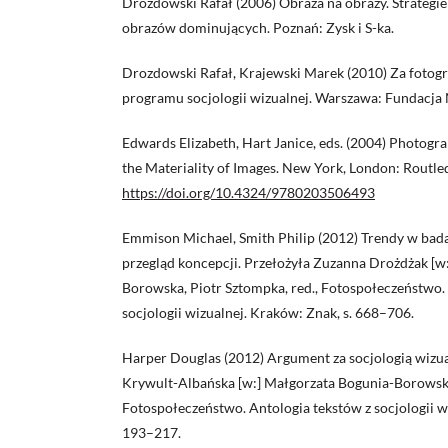
Drozdowski Rafał (2006) Obraza na obrazy. Strateg
obrazów dominujących. Poznań: Zysk i S-ka.
Drozdowski Rafał, Krajewski Marek (2010) Za fotogr
programu socjologii wizualnej. Warszawa: Fundacja
Edwards Elizabeth, Hart Janice, eds. (2004) Photogr
the Materiality of Images. New York, London: Routle
https://doi.org/10.4324/9780203506493
Emmison Michael, Smith Philip (2012) Trendy w bad
przegląd koncepcji. Przełożyła Zuzanna Drożdżak [w
Borowska, Piotr Sztompka, red., Fotospołeczeństwo.
socjologii wizualnej. Kraków: Znak, s. 668–706.
Harper Douglas (2012) Argument za socjologią wizua
Krywult-Albańska [w:] Małgorzata Bogunia-Borowska,
Fotospołeczeństwo. Antologia tekstów z socjologii wi
193–217.