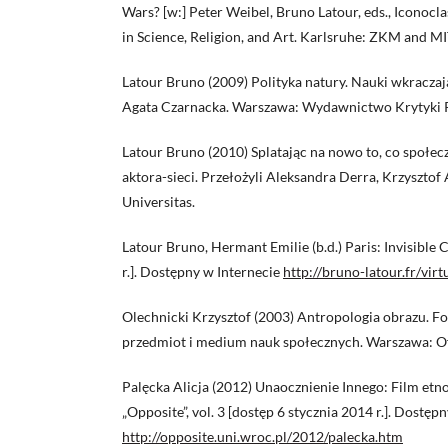
Wars? [w:] Peter Weibel, Bruno Latour, eds., Iconoc
in Science, Religion, and Art. Karlsruhe: ZKM and MI
Latour Bruno (2009) Polityka natury. Nauki wkraczaj
Agata Czarnacka. Warszawa: Wydawnictwo Krytyki P
Latour Bruno (2010) Splatając na nowo to, co społe
aktora-sieci. Przełożyli Aleksandra Derra, Krzysztof 
Universitas.
Latour Bruno, Hermant Emilie (b.d.) Paris: Invisible 
r.]. Dostępny w Internecie
http://bruno-latour.fr/vir
Olechnicki Krzysztof (2003) Antropologia obrazu. Fo
przedmiot i medium nauk społecznych. Warszawa: O
Palęcka Alicja (2012) Unaocznienie Innego: Film etnog
„Opposite”, vol. 3 [dostęp 6 stycznia 2014 r.]. Dostęp
http://opposite.uni.wroc.pl/2012/palecka.htm