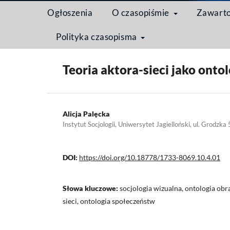
Ogłoszenia
O czasopiśmie
Zawart
Polityka czasopisma
Strona domowa
/
Archiwum
/
Tom 10 Nr 4 (2014)
Teoria aktora-sieci jako ontol
Alicja Palęcka
Instytut Socjologii, Uniwersytet Jagielloński, ul. Grodz
DOI:
https://doi.org/10.18778/1733-8069.10.4.01
Słowa kluczowe:
socjologia wizualna, ontologia obr
sieci, ontologia społeczeństw