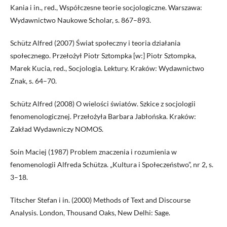
Kania i in., red., Współczesne teorie socjologiczne. Warszawa:
Wydawnictwo Naukowe Scholar, s. 867–893.
Schütz Alfred (2007) Świat społeczny i teoria działania
społecznego. Przełożył Piotr Sztompka [w:] Piotr Sztompka,
Marek Kucia, red., Socjologia. Lektury. Kraków: Wydawnictwo
Znak, s. 64–70.
Schütz Alfred (2008) O wielości światów. Szkice z socjologii
fenomenologicznej. Przełożyła Barbara Jabłońska. Kraków:
Zakład Wydawniczy NOMOS.
Soin Maciej (1987) Problem znaczenia i rozumienia w
fenomenologii Alfreda Schütza. „Kultura i Społeczeństwo”, nr 2, s.
3–18.
Titscher Stefan i in. (2000) Methods of Text and Discourse
Analysis. London, Thousand Oaks, New Delhi: Sage.