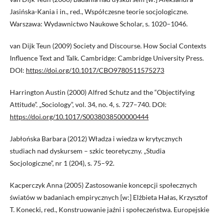
Jasińska-Kania i in., red., Współczesne teorie socjologiczne.
Warszawa: Wydawnictwo Naukowe Scholar, s. 1020–1046.
van Dijk Teun (2009) Society and Discourse. How Social Contexts
Influence Text and Talk. Cambridge: Cambridge University Press.
DOI:
https://doi.org/10.1017/CBO9780511575273
Harrington Austin (2000) Alfred Schutz and the “Objectifying
Attitude”. „Sociology”, vol. 34, no. 4, s. 727–740. DOI:
https://doi.org/10.1017/S0038038500000444
Jabłońska Barbara (2012) Władza i wiedza w krytycznych
studiach nad dyskursem – szkic teoretyczny. „Studia
Socjologiczne”, nr 1 (204), s. 75–92.
Kacperczyk Anna (2005) Zastosowanie koncepcji społecznych
światów w badaniach empirycznych [w:] Elżbieta Hałas, Krzysztof
T. Konecki, red., Konstruowanie jaźni i społeczeństwa. Europejskie