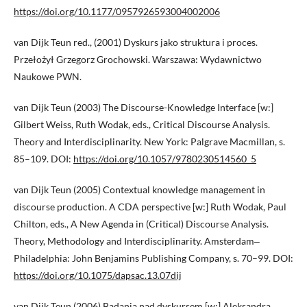
https://doi.org/10.1177/0957926593004002006
van Dijk Teun red., (2001) Dyskurs jako struktura i proces.
Przełożył Grzegorz Grochowski. Warszawa: Wydawnictwo
Naukowe PWN.
van Dijk Teun (2003) The Discourse-Knowledge Interface [w:]
Gilbert Weiss, Ruth Wodak, eds., Critical Discourse Analysis.
Theory and Interdisciplinarity. New York: Palgrave Macmillan, s.
85–109. DOI:
https://doi.org/10.1057/9780230514560_5
van Dijk Teun (2005) Contextual knowledge management in
discourse production. A CDA perspective [w:] Ruth Wodak, Paul
Chilton, eds., A New Agenda in (Critical) Discourse Analysis.
Theory, Methodology and Interdisciplinarity. Amsterdam‒
Philadelphia: John Benjamins Publishing Company, s. 70–99. DOI:
https://doi.org/10.1075/dapsac.13.07dij
van Dijk Teun (2006) Badania nad dyskursem [w:] Aleksandra