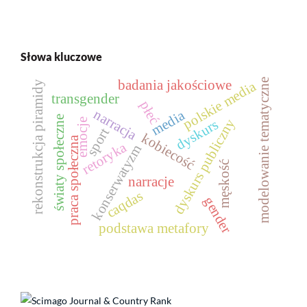
Słowa kluczowe
modelowanie tematyczne
badania jakościowe
polskie media
rekonstrukcja piramidy
transgender
płeć
narracja
media
światy społeczne
dyskurs publiczny
emocje
dyskurs
sport
kobiecość
praca społeczna
retoryka
konserwatyzm
męskość
narracje
caqdas
gender
podstawa metafory