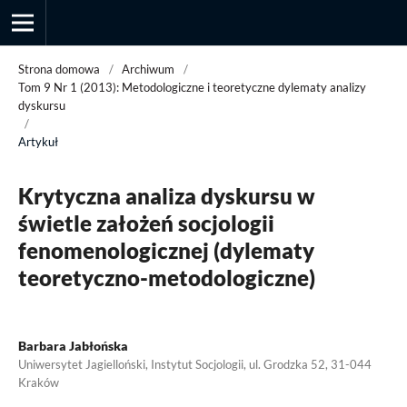
Strona domowa
/
Archiwum
/
Tom 9 Nr 1 (2013): Metodologiczne i teoretyczne dylematy analizy
dyskursu
/
Przegląd Socjologii Jakościowej
Artykuł
Krytyczna analiza dyskursu w
świetle założeń socjologii
fenomenologicznej (dylematy
teoretyczno-metodologiczne)
Barbara Jabłońska
Uniwersytet Jagielloński, Instytut Socjologii, ul. Grodzka 52, 31-044
Kraków