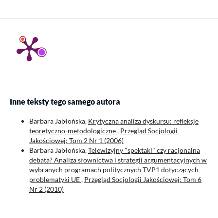
Inne teksty tego samego autora
Barbara Jabłońska,
Krytyczna analiza dyskursu: refleksje
teoretyczno-metodologiczne
,
Przegląd Socjologii
Jakościowej: Tom 2 Nr 1 (2006)
Barbara Jabłońska,
Telewizyjny "spektakl" czy racjonalna
debata? Analiza słownictwa i strategii argumentacyjnych w
wybranych programach politycznych TVP1 dotyczących
problematyki UE
,
Przegląd Socjologii Jakościowej: Tom 6
Nr 2 (2010)