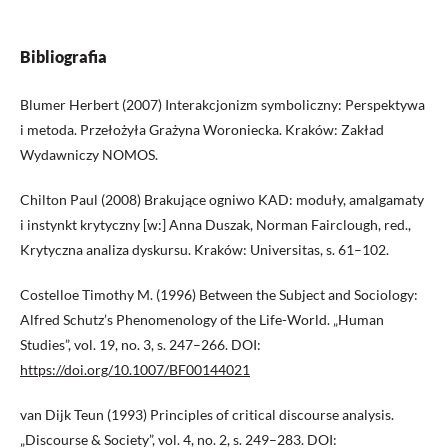
Bibliografia
Blumer Herbert (2007) Interakcjonizm symboliczny: Perspektywa
i metoda. Przełożyła Grażyna Woroniecka. Kraków: Zakład
Wydawniczy NOMOS.
Chilton Paul (2008) Brakujące ogniwo KAD: moduły, amalgamaty
i instynkt krytyczny [w:] Anna Duszak, Norman Fairclough, red.,
Krytyczna analiza dyskursu. Kraków: Universitas, s. 61–102.
Costelloe Timothy M. (1996) Between the Subject and Sociology:
Alfred Schutz’s Phenomenology of the Life-World. „Human
Studies”, vol. 19, no. 3, s. 247–266. DOI:
https://doi.org/10.1007/BF00144021
van Dijk Teun (1993) Principles of critical discourse analysis.
„Discourse & Society”, vol. 4, no. 2, s. 249–283. DOI: