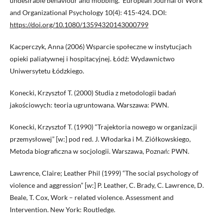
undesirable behaviour and mobbing.” European Journal of Work
and Organizational Psychology 10(4): 415-424. DOI:
https://doi.org/10.1080/13594320143000799
Kacperczyk, Anna (2006) Wsparcie społeczne w instytucjach
opieki paliatywnej i hospitacyjnej. Łódź: Wydawnictwo
Uniwersytetu Łódzkiego.
Konecki, Krzysztof T. (2000) Studia z metodologii badań
jakościowych: teoria ugruntowana. Warszawa: PWN.
Konecki, Krzysztof T. (1990) “Trajektoria nowego w organizacji
przemysłowej” [w:] pod red. J. Włodarka i M. Ziółkowskiego,
Metoda biograficzna w socjologii. Warszawa, Poznań: PWN.
Lawrence, Claire; Leather Phil (1999) “The social psychology of
violence and aggression” [w:] P. Leather, C. Brady, C. Lawrence, D.
Beale, T. Cox, Work – related violence. Assessment and
Intervention. New York: Routledge.