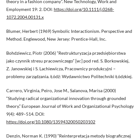
theory in a fashion company”. New Technology, Work and
Employment 19: 2. DOI:
https://doi.org/10.1111/j.0268-
1072.2004.00131.x
Blumer, Herbert (1969) Symbolic Interactionism. Perspective and
Method. Englewood, New Jersey: Prentice-Hall, Inc.
Bohdziewicz, Piotr (2006) “Restrukturyzacja przedsiębiorstwa
jako czynnik stresu pracowniczego” [w:] pod red. S. Borkowskiej,
Z. Janowskiej i S. Lachiewicza, Pracownicy produkcyjni –
problemy zarządzania. Łódź: Wydawnictwo Politechniki Łódzkiej.
Carrero, Virginia, Peiro, Jose M., Salanova, Marisa (2000)
“Studying radical organizational innovation through grounded
theory.” European Journal of Work and Organizational Psychology
9(4): 489–514. DOI:
https://doi.org/10.1080/13594320050203102
Denzin, Norman K. (1990) “Reinterpretacja metody biograficznej