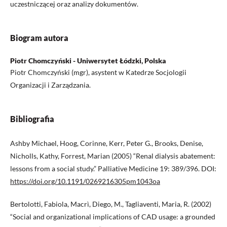
uczestniczącej oraz analizy dokumentów.
Biogram autora
Piotr Chomczyński - Uniwersytet Łódzki, Polska
Piotr Chomczyński (mgr), asystent w Katedrze Socjologii
Organizacji i Zarządzania.
Bibliografia
Ashby Michael, Hoog, Corinne, Kerr, Peter G., Brooks, Denise,
Nicholls, Kathy, Forrest, Marian (2005) “Renal dialysis abatement:
lessons from a social study.” Palliative Medicine 19: 389/396. DOI:
https://doi.org/10.1191/0269216305pm1043oa
Bertolotti, Fabiola, Macrì, Diego, M., Tagliaventi, Maria, R. (2002)
“Social and organizational implications of CAD usage: a grounded