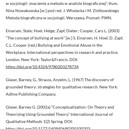
w socjologii: znaczenie a metoda w analizie biograficznej”, tłum.
Nina Nowakowska [w:] pod red. J. Włodarka i M. Ziółkowskiego
Metoda biograficzna w socjologii. Warszawa, Poznań: PWN.
Einarsen, Stale; Hoel, Helge; Zapf, Dieter; Cooper, Cary L. (2003)
“The concept of bullying at work” [w:] S. Einarsen, H. Hoel, D. Zapf,
C.L. Cooper (red.) Bullying and Emotional Abuse in the
Workplace. International perspectives in research and practice.
London, New York: Taylor&Francis. DOI:
https://doi.org/10.4324/9780203278734
Glaser, Barney, G., Strauss, Anzelm, L. (1967) The discovery of
grounded theory: strategies for qualitative research. New York:
Adline Publishing Company.
Glaser, Barney G. (2002a) “Conceptualization: On Theory and
Theorizing Using Grounded Theory.” International Journal of
Qualitative Methods 1(2) Spring. DOI:
https://doi.org/10.1177/160940690200100203