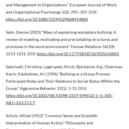
and Management In Organizations.” European Journal of Work
and Organizational Psychology 5(2): 295–307. DOI:
https://doi.org/10.1080/13594329608414860
Salin, Denise (2003) “Ways of explaining workplace bullying: A
review of enabling, motivating and precipitating structures and
processes in the work environment.” Human Relations 56(10):
1213-1231. DOI:
https://doi.org/10.1177/00187267035610003
Salmivalli, Christina; Lagerspetz, Kirsti; Björkqvist, Kaj; Österman,
Karin; Kaukialnen, Ari (1996) “Bullying as a Group Process:
Participant Roles and Their Relations to Social Status Within the
Group.” Aggressive Behavior 22(1): 1-15. DOI:
https://doi.org/10.1002/(SICI)1098-2337(1996)22:1<1::AID-
AB1>3.0.CO;2-T
Schutz, Alfred (1953) “Common Sense and Scientific
Interpretation of Human Action.” Philosophy and