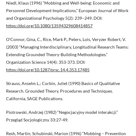
Niedl, Klaus (1996) “Mobbing and Well-being: Economic and
Personnel Development Implications.” European Journal of Work
and Organizational Psychology 5(2): 239–249. DOI:
https://doi.org/10.1080/13594329608414857
O'Connor, Gina, C., Rice, Mark P., Peters, Lois, Veryzer Robert, V.
(2003) “Managing Interdisciplinary, Longitudinal Research Teams:
Extending Grounded Theory-Building Methodologies.”
Organization Science 14(4): 353-373. DOI:
https://doi.org/10.1287/orsc.14.4.353.17485
Strauss, Anselm L.; Corbin, Juliet (1990) Basics of Qualitative
Research. Grounded Theory. Procedures and Techniques.
California, SAGE Publications.
Piotrowski, Andrzej (1982) “Negocjacyjny model interakcji.”
Przegląd Socjologiczny 33:27-49.
Resh, Martin; Schubinski, Marion (1996) “Mobbing – Prevention