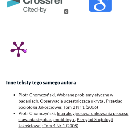
0
Inne teksty tego samego autora
Piotr Chomczyński,
Wybrane problemy etyczne w
badaniach. Obserwacja uczestnicząca ukryta
,
Przegląd
Socjologii Jakościowej: Tom 2 Nr 1 (2006)
Piotr Chomczyński,
Interakcyjne uwarunkowania procesu
stawania się ofiarą mobbingu
,
Przegląd Socjologii
Jakościowej: Tom 4 Nr 1 (2008)