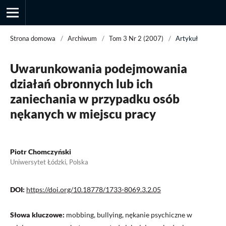
Strona domowa
/
Archiwum
/
Tom 3 Nr 2 (2007)
/
Artykuł
Uwarunkowania podejmowania
Przegląd Socjologii Jakościowej
działań obronnych lub ich
zaniechania w przypadku osób
nękanych w miejscu pracy
Piotr Chomczyński
Uniwersytet Łódzki, Polska
DOI:
https://doi.org/10.18778/1733-8069.3.2.05
Słowa kluczowe:
mobbing, bullying, nękanie psychiczne w