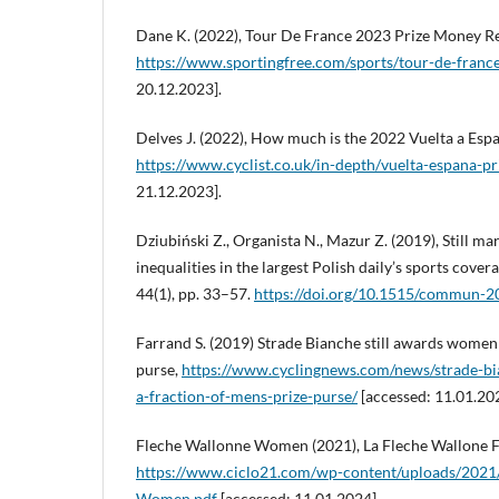
Dane K. (2022), Tour De France 2023 Prize Money R
https://www.sportingfree.com/sports/tour-de-franc
20.12.2023].
Delves J. (2022), How much is the 2022 Vuelta a Esp
https://www.cyclist.co.uk/in-depth/vuelta-espana-p
21.12.2023].
Dziubiński Z., Organista N., Mazur Z. (2019), Still m
inequalities in the largest Polish daily’s sports cove
44(1), pp. 33–57.
https://doi.org/10.1515/commun-
Farrand S. (2019) Strade Bianche still awards women 
purse,
https://www.cyclingnews.com/news/strade-bi
a-fraction-of-mens-prize-purse/
[accessed: 11.01.202
Fleche Wallonne Women (2021), La Fleche Wallone
https://www.ciclo21.com/wp-content/uploads/2021
Women.pdf
[accessed: 11.01.2024].