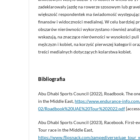
zadeklarowały jazdę na rowerze szosowym lub gravel
większość respondentek ma świadomość występując
finansów i widoczności medialnej. W celu bardziej p
obszarów nierówności wykorzystano również analizę
wskazują, na znaczące nierówności w wysokości pul
mężczyzn i kobiet, na korzyść pierwszej kategorii o
treści medialnych dotyczących kolarstwa kobiet.
Bibliografia
Abu Dhabi Sports Council (2022), Roadbook. The on
in the Middle East,
https://www.endurance-info.com/s
02/Roadbook%20UAE%20Tour%202022.pdf
[access
Abu Dhabi Sports Council (2023), Racebook. First-
Tour race in the Middle East,
https://www.flipsnack.com/zampediverse/uae_tour