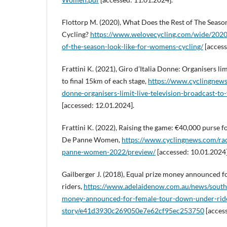
Flottorp M. (2020), What Does the Rest of The Seaso
Cycling?
https://www.welovecycling.com/wide/2020
of-the-season-look-like-for-womens-cycling/
[access
Frattini K. (2021), Giro d’Italia Donne: Organisers lim
to final 15km of each stage,
https://www.cyclingnews
donne-organisers-limit-live-television-broadcast-to
[accessed: 12.01.2024].
Frattini K. (2022), Raising the game: €40,000 purse f
De Panne Women,
https://www.cyclingnews.com/rac
panne-women-2022/preview/
[accessed: 10.01.2024]
Gailberger J. (2018), Equal prize money announced 
riders,
https://www.adelaidenow.com.au/news/south-a
money-announced-for-female-tour-down-under-rid
story/e41d3930c269050e7e62cf95ec253750
[access