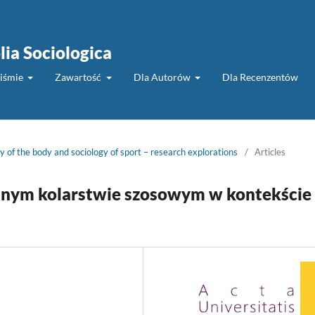
lia Sociologica
piśmie
Zawartość
Dla Autorów
Dla Recenzentów
y of the body and sociology of sport – research explorations
/
Articles
alnym kolarstwie szosowym w kontekście