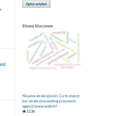
Zgłoś artykuł
9-
Słowa kluczowe
korekta płci
covid-19
diaspora
tożsamość
tożsamość narodowa
dolny Śląsk
nie-miejsce
ubiór
telepraca
niepełnosprawność
transpłciowość
vr
migracje
wykluczenie społeczne
terapia zajęciowa
polonia
profesjonalizacja
miejsce
zawód
 and
tożsamość płciowa
cleveland
organ wykonawczy
Niuanse atrakcyjności. Co to znaczy
być atrakcyjną według pracownic
agencji towarzyskich?
1130