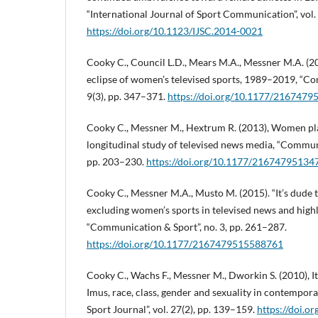
“International Journal of Sport Communication”, vol.
https://doi.org/10.1123/IJSC.2014-0021
Cooky C., Council L.D., Mears M.A., Messner M.A. (2
eclipse of women’s televised sports, 1989–2019, “Co
9(3), pp. 347–371.
https://doi.org/10.1177/216747
Cooky C., Messner M., Hextrum R. (2013), Women play
longitudinal study of televised news media, “Communic
pp. 203–230.
https://doi.org/10.1177/2167479513
Cooky C., Messner M.A., Musto M. (2015). “It’s dude 
excluding women’s sports in televised news and high
“Communication & Sport”, no. 3, pp. 261–287.
https://doi.org/10.1177/2167479515588761
Cooky C., Wachs F., Messner M., Dworkin S. (2010), I
Imus, race, class, gender and sexuality in contempora
Sport Journal”, vol. 27(2), pp. 139–159.
https://doi.or