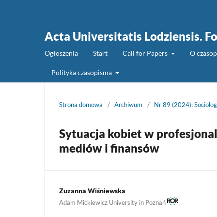
Acta Universitatis Lodziensis. Fo
Ogłoszenia
Start
Call for Papers
O czaso
Polityka czasopisma
Strona domowa
/
Archiwum
/
Nr 89 (2024): Sociolog
Sytuacja kobiet w profesjon
mediów i finansów
Zuzanna Wiśniewska
Adam Mickiewicz University in Poznań