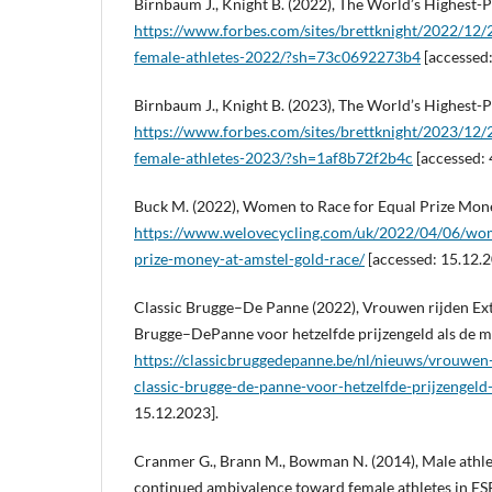
Birnbaum J., Knight B. (2022), The World’s Highest-
https://www.forbes.com/sites/brettknight/2022/12/
female-athletes-2022/?sh=73c0692273b4
[accessed:
Birnbaum J., Knight B. (2023), The World’s Highest-
https://www.forbes.com/sites/brettknight/2023/12/
female-athletes-2023/?sh=1af8b72f2b4c
[accessed: 
Buck M. (2022), Women to Race for Equal Prize Mone
https://www.welovecycling.com/uk/2022/04/06/wom
prize-money-at-amstel-gold-race/
[accessed: 15.12.2
Classic Brugge–De Panne (2022), Vrouwen rijden Ex
Brugge–DePanne voor hetzelfde prijzengeld als de 
https://classicbruggedepanne.be/nl/nieuws/vrouwen
classic-brugge-de-panne-voor-hetzelfde-prijzengel
15.12.2023].
Cranmer G., Brann M., Bowman N. (2014), Male athlet
continued ambivalence toward female athletes in ESP