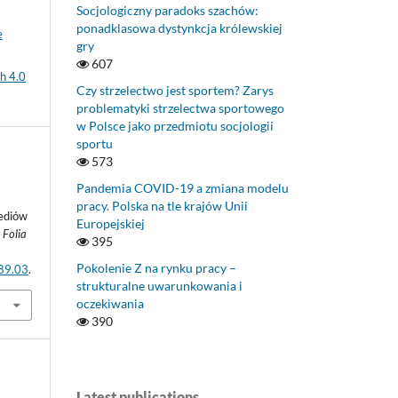
Socjologiczny paradoks szachów:
ponadklasowa dystynkcja królewskiej
e
gry
607
h 4.0
Czy strzelectwo jest sportem? Zarys
problematyki strzelectwa sportowego
w Polsce jako przedmiotu socjologii
sportu
573
Pandemia COVID-19 a zmiana modelu
pracy. Polska na tle krajów Unii
ediów
Europejskiej
 Folia
395
Pokolenie Z na rynku pracy –
.89.03
.
strukturalne uwarunkowania i
oczekiwania
390
Latest publications