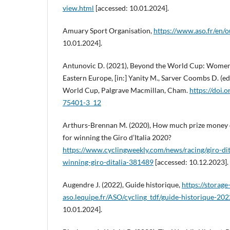
view.html
[accessed: 10.01.2024].
Amuary Sport Organisation,
https://www.aso.fr/en/o
10.01.2024].
Antunovic D. (2021), Beyond the World Cup: Women’s
Eastern Europe, [in:] Yanity M., Sarver Coombs D. (e
World Cup, Palgrave Macmillan, Cham.
https://doi.
75401-3_12
Arthurs-Brennan M. (2020), How much prize money 
for winning the Giro d’Italia 2020?
https://www.cyclingweekly.com/news/racing/giro-di
winning-giro-ditalia-381489
[accessed: 10.12.2023].
Augendre J. (2022), Guide historique,
https://storage
aso.lequipe.fr/ASO/cycling_tdf/guide-historique-202
10.01.2024].