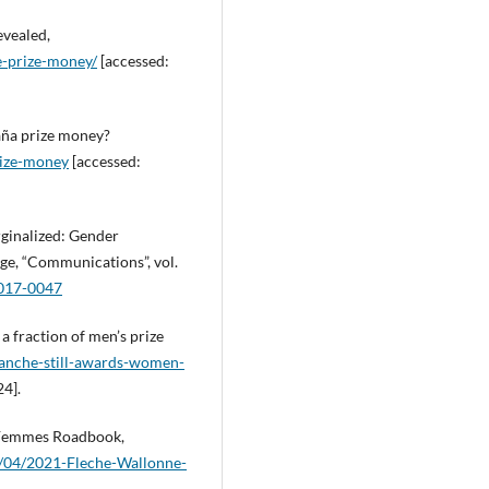
evealed,
e-prize-money/
[accessed:
aña prize money?
rize-money
[accessed:
arginalized: Gender
rage, “Communications”, vol.
2017-0047
a fraction of men’s prize
anche-still-awards-women-
4].
 Femmes Roadbook,
/04/2021-Fleche-Wallonne-