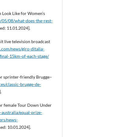
n Look Like for Women’s
/05/08/what-does-the-rest-
ed: 11.01.2024].
it live television broadcast
.com/news/giro-ditalia-
-final-15km-of-each-stage/
or sprinter-friendly Brugge–
es/classic-brugge-de-
.
for female Tour Down Under
ustralia/equal-prize-
ers/news-
ed: 10.01.2024].