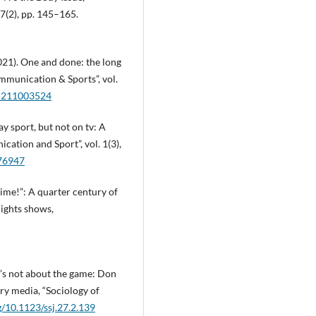
 7(2), pp. 145–165.
021). One and done: the long
mmunication & Sports”, vol.
95211003524
 sport, but not on tv: A
ation and Sport”, vol. 1(3),
476947
time!”: A quarter century of
lights shows,
t’s not about the game: Don
ry media, “Sociology of
g/10.1123/ssj.27.2.139