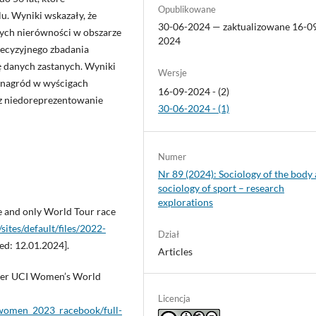
Opublikowane
u. Wyniki wskazały, że
30-06-2024 — zaktualizowane 16-0
ych nierówności w obszarze
2024
recyzyjnego zbadania
 danych zastanych. Wyniki
Wersje
i nagród w wyścigach
16-09-2024 - (2)
raz niedoreprezentowanie
30-06-2024 - (1)
Numer
Nr 89 (2024): Sociology of the body
sociology of sport – research
explorations
e and only World Tour race
ites/default/files/2022-
Dział
ed: 12.01.2024].
Articles
ever UCI Women’s World
Licencja
_women_2023_racebook/full-