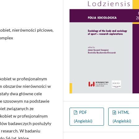
obiet, nierówności płciowe,
complex
 kobiet w profesjonalnym
em obszarów nierówności w
stały dwa główne cele
wie szosowym na podstawie
biet związanych ze
PDF
HTML
 kobiet w profesjonalnym
(Angielski)
(Angielski)
elów badawczych posłużyły
 research. W badaniu
o 56 lat, które