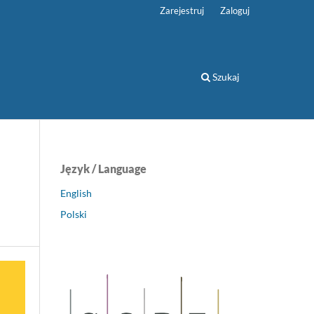
Zarejestruj
Zaloguj
Szukaj
Język / Language
English
Polski