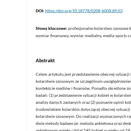
DOI:
https://doi.org/10.18778/0208-600X.89.03
Słowa kluczowe:
profesjonalne kolarstwo szosowe k
wymiar finansowy, wymiar medialny, media-sports 
Abstrakt
Celem artykułu jest przedstawienie obecnej sytuacji
kolarstwie szosowym ze szczególnym uwzględnieni
kontekście mediów i finansów. Ponadto określone zo
badań: (1) przedstawienie sytuacji kobiet w kolarst
analizy danych zastanych oraz (2) poznanie opinii ko
środowiskiem kolarskim dotyczącej obecnej sytuacji
kolarstwie szosowym. Do realizacji wyznaczonych c
dwie metody badawcze: metoda ankietowa oraz desk
ankietowym wzięło udział 145 kobiet w wieku od 19 d