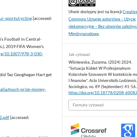
Utwór dostępny jest na licencji
Creativ
ur-sports/cycling
[accessed:
Commons Uznanie autorstwa – Użycie
niekomercyjne – Bez utworów zależnyc
Międzynarodowe
.
 Football in Central-
ds.), 2019 FIFA Women’s
org/10.1007/978-3-030-
Jak cytować
Wiśniewska, Zuzanna. (2024) 2024.
“Sytuacja Kobiet W Profesjonalnym
did Tao Geoghegan Hart get
Kolarstwie Szosowym W kontekście m
I finansów”.
Acta Universitatis Lodziensis.
Sociologica
, no. 89 (September): 41-56.
talia/much-prize-money-
https://doi.org/10.18778/0208-600X
Formaty cytowań
-
2.pdf
[accessed: