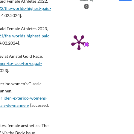
Paid Female Athletes 2022,
0
22/the-worlds-highest-paid-
 4.02.2024].
Paid Female Athletes 2023,
21/the-worlds-highest-paid-
4.02.2024].
y at Amstel Gold Race,
en-to-race-for-equal-
023].
terioo women’s Classic
mannen,
-rijden-exterioo-womens-
d-als-de-mannen/
[accessed:
es, female aesthetics: The
N’s the Body Issue,