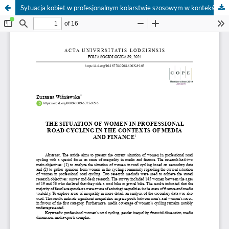
Sytuacja kobiet w profesjonalnym kolarstwie szosowym w kontekście mediów i finansów