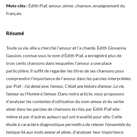
Mots-clés :
Édith Piaf, amour, aimer, chanson, enseignement du
français
Résumé
Toute sa vie, elle a cherché l’amour et l’a chanté. Édith Giovanna
Gassion, connue sous le nom d’Édith Piaf, a enregistré plus de
trois cents chansons dans lesquelles l’amour a une place
particulière. Il suffit de regarder les titres de ses chansons pour
comprendre l’importance de l’amour dans les paroles interprétées
par Piaf :
J’ai dansé avec l’amour
,
C’était une histoire d’amour
,
La vie
,
l’amour ou l’Hymne à l’amour.
Dans notre article, nous proposons
d’analyser les contextes d’utilisation du nom
amour
et du verbe
aimer
dans les paroles de chansons écrites par Édith Piaf elle-
même et par d’autres auteurs qui ont travaillé pour elle. Cette
étude à caractère diagnostique permettra de relever l’ensemble du
lexique lié aux mots
amour
et
aimer
, d’analyser leur importance