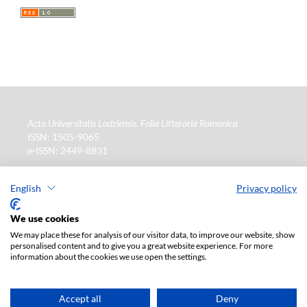
Acta Universitatis Lodziensis. Folia Litteraria Romanica
ISSN: 1505-9065
e-ISSN: 2449-8831
Wydawca
: Wydawnictwo Uniwersytetu Łódzkiego (
www
)
ul. Jana Matejki 34a, 90-237 Łódź
English
Privacy policy
Tel.: 42 235 01 65, fax: 42 66 55 86
Biuro:
journals@uni.lodz.pl
We use cookies
We may place these for analysis of our visitor data, to improve our website, show
La version électronique de la revue est intégralement
personalised content and to give you a great website experience. For more
disponible sur le site en Open Access : (
lien
)
information about the cookies we use open the settings.
Abonnement payant pour la version papier uniquement.
Pour plus d'informations, veuillez contacter :
ksiegarnia@uni.lodz.pl
Accept all
Deny