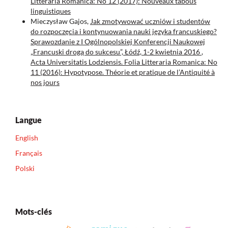
Litteraria Romanica: No 12 (2017): Nouveaux tabous
linguistiques
Mieczysław Gajos,
Jak zmotywować uczniów i studentów
do rozpoczęcia i kontynuowania nauki języka francuskiego?
Sprawozdanie z I Ogólnopolskiej Konferencji Naukowej
„Francuski drogą do sukcesu”, Łódź, 1-2 kwietnia 2016
,
Acta Universitatis Lodziensis. Folia Litteraria Romanica: No
11 (2016): Hypotypose. Théorie et pratique de l’Antiquité à
nos jours
Langue
English
Français
Polski
Mots-clés