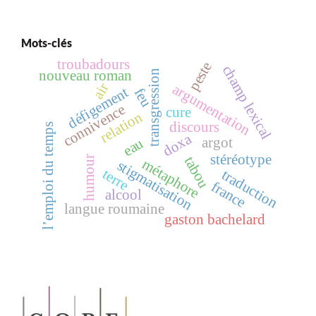
Mots-clés
troubadours
peste
champ lexical
nouveau roman
transgression
air
argumentation
défigement
feu
connivence
cure
relation
discours
l’emploi du temps
doxa
argot
eau
stéréotype
tabou
humour
métaphore
stigmatisation
terre
traduction
france
alcool
langue roumaine
gaston bachelard