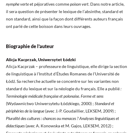
nymphe verte
et péjoratives comme
poison vert
. Dans notre article,
il sera question de présenter le lexique de l’absinthe, standard et
non standard, ainsi que la façon dont différents auteurs français
ont parlé de cette boisson dans leurs ouvrages.
Biographie de l'auteur
Alicja Kacprzak, Uniwersytet Łódzki
Alicja Kacprzak – professeure de linguistique, elle dirige la section
de linguistique à l’Institut d’Études Romanes de l’Université de
Łódź. Sa recherche actuelle se concentre sur les variantes non
standard du lexique et sur la néologie du français. Elle a publié
:
Terminologie médicale française et polonaise. Forme et sens
(Wydawnictwo Uniwersytetu Łódzkiego, 2000) ;
Standard et
périphéries de la langue
(avec J.-P. Goudaillier, LEKSEM, 2009) ;
Pluralité des cultures : chances ou menaces ? Analyses linguistiques et
didactiques
(avec A. Konowska et M. Gajos, LEKSEM, 2012) ;