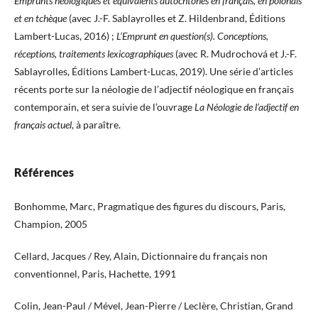
Emprunts néologiques et équivalents autochtones en français, en polonais
et en tchèque
(avec J.-F. Sablayrolles et Z. Hildenbrand, Éditions
Lambert-Lucas, 2016) ;
L’Emprunt en question(s). Conceptions,
réceptions, traitements lexicographiques
(avec R. Mudrochová et J.-F.
Sablayrolles, Éditions Lambert-Lucas, 2019). Une série d’articles
récents porte sur la néologie de l’adjectif néologique en français
contemporain, et sera suivie de l’ouvrage
La Néologie de l’adjectif en
français actuel
, à paraître.
Références
Bonhomme, Marc, Pragmatique des figures du discours, Paris,
Champion, 2005
Cellard, Jacques / Rey, Alain, Dictionnaire du français non
conventionnel, Paris, Hachette, 1991
Colin, Jean-Paul / Mével, Jean-Pierre / Leclère, Christian, Grand