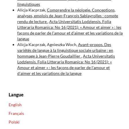
linguistiques
Alicja Kacprzak,
Comprendre la néologie. Conceptions,
analyses, emplois de Jean-François Sablayrolles : compte
rendu de lecture
,
Acta Universitatis Lodziensis. Folia
Litteraria Romanica: No 16 (2021): « Amour et aimer » : les
façons de parler de l’amour et d’aimer et les variations de la
langue
Alicja Kacprzak, Agnieszka Woch,
Avant-propos. Des
variétés de langue à la linguistique sociale urbaine : en
hommage à Jean-Pierre Goudaillier
,
Acta Universitatis
Lodziensis. Folia Litteraria Romanica: No 16 (2021): «
Amour et aimer » : les façons de parler de l’amour et
d’aimer et les variations de la langue
Langue
English
Français
Polski