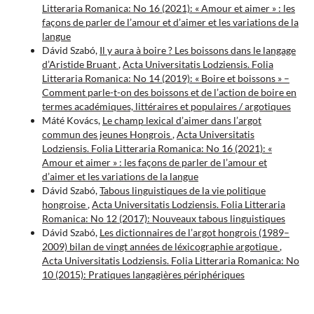
Litteraria Romanica: No 16 (2021): « Amour et aimer » : les
façons de parler de l’amour et d’aimer et les variations de la
langue
Dávid Szabó,
Il y aura à boire ? Les boissons dans le langage
d’Aristide Bruant
,
Acta Universitatis Lodziensis. Folia
Litteraria Romanica: No 14 (2019): « Boire et boissons » –
Comment parle-t-on des boissons et de l’action de boire en
termes académiques, littéraires et populaires / argotiques
Máté Kovács,
Le champ lexical d’aimer dans l’argot
commun des jeunes Hongrois
,
Acta Universitatis
Lodziensis. Folia Litteraria Romanica: No 16 (2021): «
Amour et aimer » : les façons de parler de l’amour et
d’aimer et les variations de la langue
Dávid Szabó,
Tabous linguistiques de la vie politique
hongroise
,
Acta Universitatis Lodziensis. Folia Litteraria
Romanica: No 12 (2017): Nouveaux tabous linguistiques
Dávid Szabó,
Les dictionnaires de l’argot hongrois (1989–
2009) bilan de vingt années de léxicographie argotique
,
Acta Universitatis Lodziensis. Folia Litteraria Romanica: No
10 (2015): Pratiques langagières périphériques