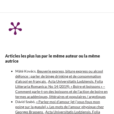
Articles les plus lus par le même auteur ou la même
autrice
Máté Kovács,
Beuverie express, biture express ou alcool
défonce : parler de binge drinking et de consommation
d’alcool en français
,
Acta Universitatis Lodziensis. Folia
Litteraria Romanica: No 14 (2019): « Boire et boissons » –
Comment parle-t-on des boissons et de l’action de boire en
termes académiques, littéraires et populaires / argotiques
Dávid Szabó,
« Parlez-moi d’amour (et j’vous fous mon
poing sur la gueule) ». Les mots de l’amour physique chez
Georges Brassens
,
Acta Universitatis Lodziensis. Folia