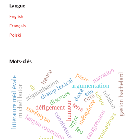
Langue
English
Français
Polski
Mots-clés
narration
france
peste
gaston bachelard
littérature médiévale
champ lexical
stigmatisation
argumentation
air
michel butor
doxa
eau
relation
discours
tabou
cure
métaphore
humour
terre
défigement
stéréotype
transgression
connivence
troubadours
langue roumaine
argot
feu
alcool