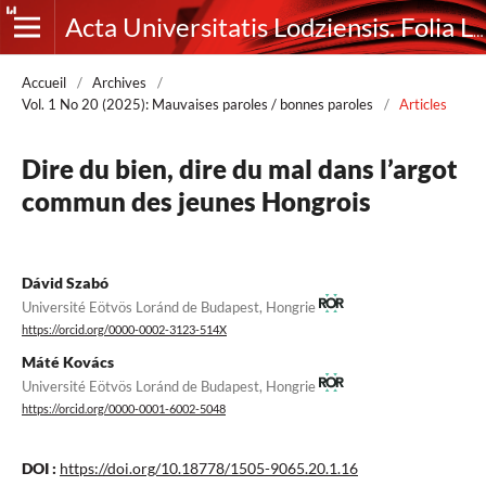
Acta Universitatis Lodziensis. Folia Litteraria Romanica
Accueil
/
Archives
/
Vol. 1 No 20 (2025): Mauvaises paroles / bonnes paroles
/
Articles
Dire du bien, dire du mal dans l’argot
commun des jeunes Hongrois
Dávid Szabó
Université Eötvös Loránd de Budapest, Hongrie
https://orcid.org/0000-0002-3123-514X
Máté Kovács
Université Eötvös Loránd de Budapest, Hongrie
https://orcid.org/0000-0001-6002-5048
DOI :
https://doi.org/10.18778/1505-9065.20.1.16