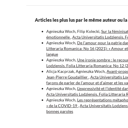
Articles les plus lus par le même auteur ou 
Agnieszka Woch, Filip Kolecki,
Sur la féminisa
émotionnelle
,
Acta Universitatis Lodziensis. 
Agnieszka Woch,
De l’amour pour la patrie da
Litteraria Romanica: No 16 (2021): « Amour et a
langue
Agnieszka Woch,
Une ironie sombre : le recour
Lodziensis. Folia Litteraria Romanica: No 12 
Alicja Kacprzak, Agnieszka Woch,
Avant-propos
Jean-Pierre Goudaillier
,
Acta Universitatis Lo
façons de parler de l’amour et d’aimer et les va
Agnieszka Woch,
L’expressivité et l’identité d
Acta Universitatis Lodziensis. Folia Litterari
Agnieszka Woch,
Les représentations métapho
» de la COVID-19
,
Acta Universitatis Lodziens
bonnes paroles