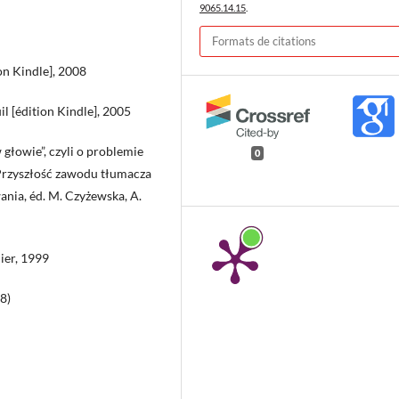
9065.14.15
.
Formats de citations
on Kindle], 2008
il [édition Kindle], 2005
głowie”, czyli o problemie
0
n Przyszłość zawodu tłumacza
ania, éd. M. Czyżewska, A.
ier, 1999
8)