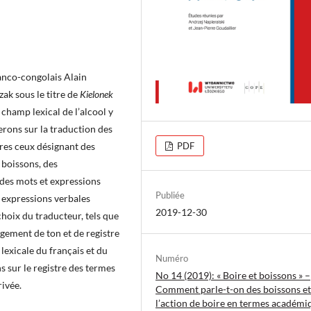
ranco-congolais Alain
ak sous le titre de
Kielonek
 champ lexical de l’alcool y
rons sur la traduction des
PDF
tres ceux désignant des
e boissons, des
 des mots et expressions
Publiée
 expressions verbales
2019-12-30
hoix du traducteur, tels que
angement de ton et de registre
 lexicale du français et du
Numéro
 sur le registre des termes
No 14 (2019): « Boire et boissons » –
rivée.
Comment parle-t-on des boissons et
l’action de boire en termes académi