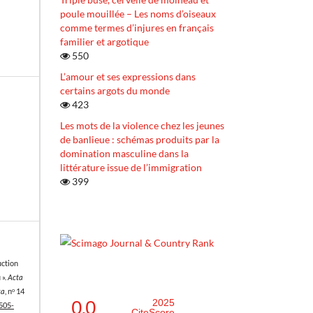
poule mouillée – Les noms d’oiseaux
comme termes d’injures en français
familier et argotique
550
L’amour et ses expressions dans
certains argots du monde
423
Les mots de la violence chez les jeunes
de banlieue : schémas produits par la
domination masculine dans la
littérature issue de l’immigration
399
uction
 ».
Acta
ca
, nᵒ 14
0.0
2025
1505-
CiteScore