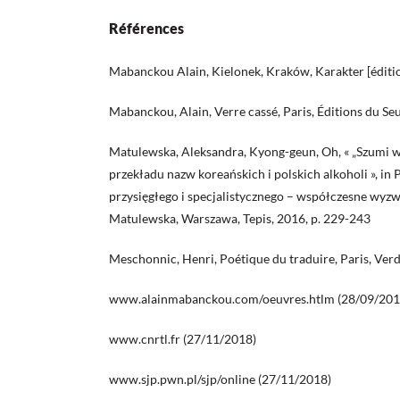
Références
Mabanckou Alain, Kielonek, Kraków, Karakter [éditi
Mabanckou, Alain, Verre cassé, Paris, Éditions du Seu
Matulewska, Aleksandra, Kyong-geun, Oh, « „Szumi w 
przekładu nazw koreańskich i polskich alkoholi », i
przysięgłego i specjalistycznego – współczesne wyzw
Matulewska, Warszawa, Tepis, 2016, p. 229-243
Meschonnic, Henri, Poétique du traduire, Paris, Verd
www.alainmabanckou.com/oeuvres.htlm (28/09/201
www.cnrtl.fr (27/11/2018)
www.sjp.pwn.pl/sjp/online (27/11/2018)