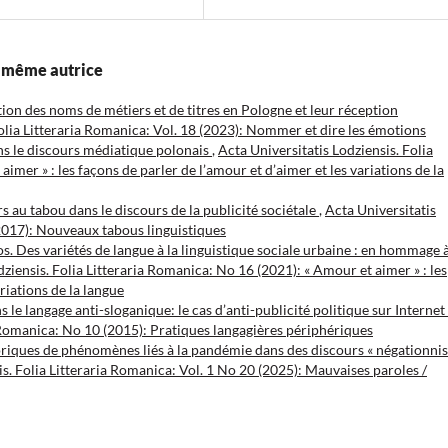
la même autrice
tion des noms de métiers et de titres en Pologne et leur réception
Folia Litteraria Romanica: Vol. 18 (2023): Nommer et dire les émotions
ns le discours médiatique polonais
,
Acta Universitatis Lodziensis. Folia
imer » : les façons de parler de l’amour et d’aimer et les variations de la
s au tabou dans le discours de la publicité sociétale
,
Acta Universitatis
(2017): Nouveaux tabous linguistiques
. Des variétés de langue à la linguistique sociale urbaine : en hommage 
dziensis. Folia Litteraria Romanica: No 16 (2021): « Amour et aimer » : les
riations de la langue
ans le langage anti-sloganique: le cas d’anti-publicité politique sur Internet
a Romanica: No 10 (2015): Pratiques langagières périphériques
riques de phénomènes liés à la pandémie dans des discours « négationnis
is. Folia Litteraria Romanica: Vol. 1 No 20 (2025): Mauvaises paroles /