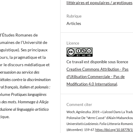
littéraires et populaires / argotiques
Rubrique
Articles
 d’Études Romanes de
umaines de l’Université de
Licence
inguistique). Ses principaux
ours, la pragmatique et la
Ce travail est disponible sous licence
ur le discours médiatique et
Creative Commons Attribution - Pas
ersuasion au service des
d'Utilisation Commerciale - Pas de
tales contre la discrimination
Modification 4.0 International
.
al français, italien et polonais :
volume
Pratiques langagières
s des mots. Hommage à Alicja
Comment citer
duzione al linguaggio artistico
Woch, Agnieszka. 2019. « L’alcool Dans La Trad
tique.
Polonaise De “Verre Cassé” d’Alain Mabanckou
Universitatis Lodziensis. Folia Litteraria Romani
(décembre): 159-67.
https://doi.org/10.18778/