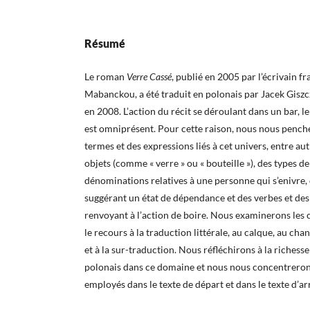
Résumé
Le roman
V
err
e
Cassé
, publié en 2005 par l’écrivain f
Mabanckou, a été traduit en polonais par Jacek Giszcz
en 2008. L’action du récit se déroulant dans un bar, le
est omniprésent. Pour cette raison, nous nous penche
termes et des expressions liés à cet univers, entre au
objets (comme « verre » ou « bouteille »), des types d
dénominations relatives à une personne qui s’enivre,
suggérant un état de dépendance et des verbes et des
renvoyant à l’action de boire. Nous examinerons les c
le recours à la traduction littérale, au calque, au ch
et à la sur-traduction. Nous réfléchirons à la richesse
polonais dans ce domaine et nous nous concentrerons
employés dans le texte de départ et dans le texte d’ar