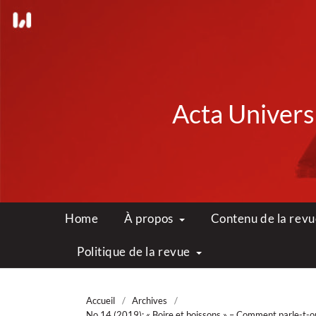
Acta Universi
Home
À propos
Contenu de la rev
Politique de la revue
Accueil
/
Archives
/
No 14 (2019): « Boire et boissons » – Comment parle-t-on 