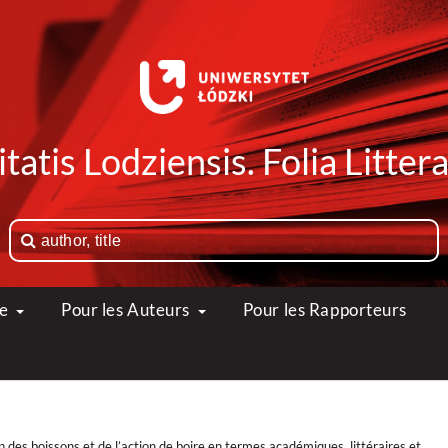
tatis Lodziensis. Folia Litte
ue
Pour les Auteurs
Pour les Rapporteurs
des boissons et de l’action de boire en termes académiques, littéraires et