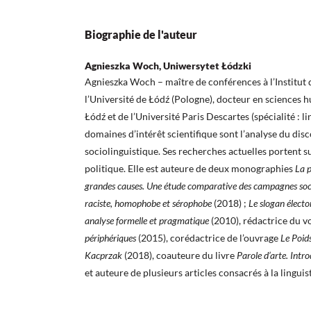
Biographie de l'auteur
Agnieszka Woch, Uniwersytet Łódzki
Agnieszka Woch – maître de conférences à l’Institut
l’Université de Łódź (Pologne), docteur en sciences h
Łódź et de l’Université Paris Descartes (spécialité : l
domaines d’intérêt scientifique sont l’analyse du disc
sociolinguistique. Ses recherches actuelles portent s
politique. Elle est auteure de deux monographies
La p
grandes causes. Une étude comparative des campagnes socié
raciste, homophobe et sérophobe
(2018) ;
Le slogan élector
analyse formelle et pragmatique
(2010), rédactrice du 
périphériques
(2015), corédactrice de l’ouvrage
Le Poid
Kacprzak
(2018), coauteure du livre
Parole d’arte. Intro
et auteure de plusieurs articles consacrés à la linguis