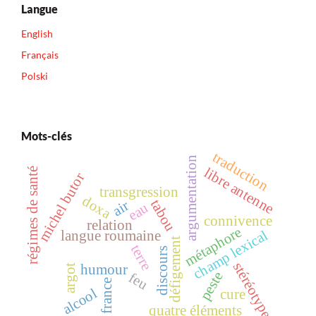
Langue
English
Français
Polski
Mots-clés
traduction
argumentation
libre antenne
régimes de santé
michel butor
transgression
doxa
tabou
air
eau
connivence
relation
métaphore
champ lexical
langue roumaine
défigement
terre
discours
stéréotype
humour
argot
peste
feu
france
alcool
cure
quatre éléments