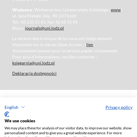
Wydawca
: Wydawnictwo Uniwersytetu Łódzkiego (
www
)
ul. Jana Matejki 34a, 90-237 Łódź
Tel.: 42 235 01 65, fax: 42 66 55 86
Biuro:
journals@uni.lodz.pl
La version électronique de la revue est intégralement
disponible sur le site en Open Access : (
lien
)
Abonnement payant pour la version papier uniquement.
Pour plus d'informations, veuillez contacter :
ksiegarnia@uni.lodz.pl
Deklaracja dostępności
English
Privacy policy
We use cookies
We may place these for analysis of our visitor data, to improve our website, show
personalised content and to give you a great website experience. For more