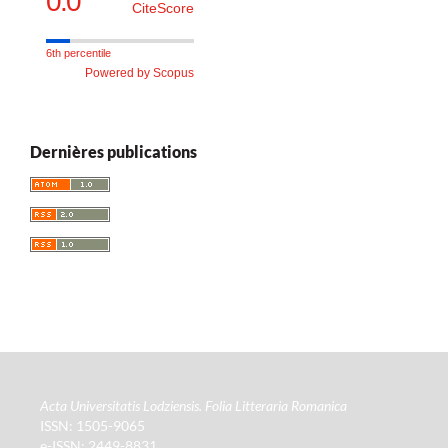
0.0
CiteScore
6th percentile
Powered by Scopus
Dernières publications
Acta Universitatis Lodziensis. Folia Litteraria Romanica
ISSN: 1505-9065
e-ISSN: 2449-8831