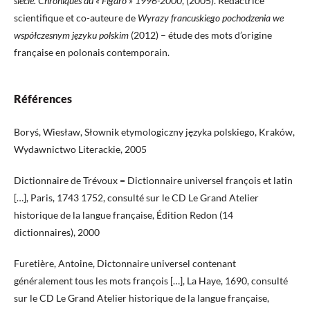
siècle. Chroniques du « Figaro » 1996-2000
, (2005). Rédactrice
scientifique et co-auteure de
Wyrazy francuskiego pochodzenia we
współczesnym języku polskim
(2012) – étude des mots d’origine
française en polonais contemporain.
Références
Boryś, Wiesław, Słownik etymologiczny języka polskiego, Kraków,
Wydawnictwo Literackie, 2005
Dictionnaire de Trévoux = Dictionnaire universel françois et latin
[…], Paris, 1743 1752, consulté sur le CD Le Grand Atelier
historique de la langue française, Édition Redon (14
dictionnaires), 2000
Furetière, Antoine, Dictonnaire universel contenant
généralement tous les mots françois […], La Haye, 1690, consulté
sur le CD Le Grand Atelier historique de la langue française,