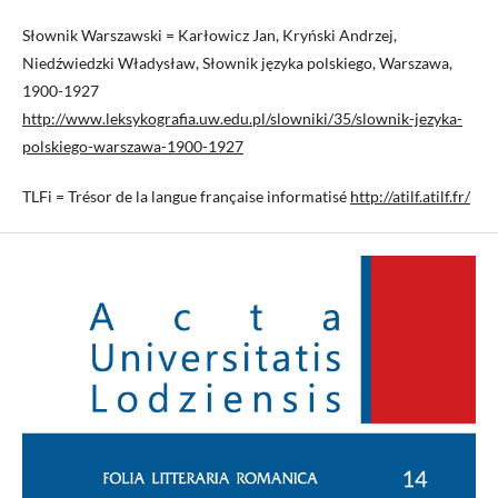
Słownik Warszawski = Karłowicz Jan, Kryński Andrzej,
Niedźwiedzki Władysław, Słownik języka polskiego, Warszawa,
1900-1927
http://www.leksykografia.uw.edu.pl/slowniki/35/slownik-jezyka-
polskiego-warszawa-1900-1927
TLFi = Trésor de la langue française informatisé
http://atilf.atilf.fr/