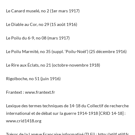
Le Canard muselé, no 2 (1er mars 1917)
Le Diable au Cor, no 29 (15 août 1916)
Le Poilu du 6-9, no 08 (mars 1917)
Le Poilu Marmité, no 35 (suppl. ‘Poilu-Noël’) (25 décembre 1916)
Le Rire aux Éclats, no 21 (octobre-novembre 1918)
Rigolboche, no 51 (juin 1916)
Frantext : www.frantext.fr
Lexique des termes techniques de 14-18 du Collectif de recherche
international et de débat sur la guerre 1914-1918 [CRID 14-18] :
www.crid1418.org
Trésor de la Langue Française informatisé (TLFi) :
http://atilf.atilf.fr