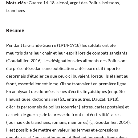
Mots-clés :
Guerre 14-18, alcool, argot des Poilus, boissons,
tranchées
Résumé
Pendant la Grande Guerre (1914-1918) les soldats ont été
meurtris dans leur chair et leur esprit lors de combats sanglants
(Goudaillier, 2016). Les désignations des aliments des Poilus ont
été présentées dans une publication antérieure et il importe
désormais d’étudier ce que ceux-ci buvaient, lorsqu’ils étaient au
front, essentiellement lorsqu’ils se trouvaient en première ligne.
En analysant des données issues d’écrits linguistiques (enquêtes
linguistiques, dictionnaires) (
cf
., entre autres, Dauzat, 1918),
d’écrits personnels de poilus (courrier [lettres, cartes postales] et
carnets de guerre), de la presse du front et d’écrits littéraires
(journaux de tranchées, romans, mémoires) (
cf
. Goudaillier, 2014),
il est possible de mettre en valeur les termes et expressions
populaires et / ou argotiques qu’utilisaient les combattants dans