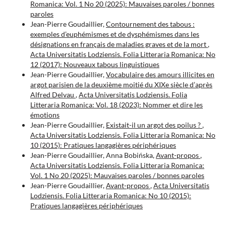
Romanica: Vol. 1 No 20 (2025): Mauvaises paroles / bonnes
paroles
Jean-Pierre Goudaillier,
Contournement des tabous :
exemples d’euphémismes et de dysphémismes dans les
désignations en français de maladies graves et de la mort
,
Acta Universitatis Lodziensis. Folia Litteraria Romanica: No
12 (2017): Nouveaux tabous linguistiques
Jean-Pierre Goudaillier,
Vocabulaire des amours illicites en
argot parisien de la deuxième moitié du XIXe siècle d’après
Alfred Delvau
,
Acta Universitatis Lodziensis. Folia
Litteraria Romanica: Vol. 18 (2023): Nommer et dire les
émotions
Jean-Pierre Goudaillier,
Existait-il un argot des poilus ?
,
Acta Universitatis Lodziensis. Folia Litteraria Romanica: No
10 (2015): Pratiques langagières périphériques
Jean-Pierre Goudaillier, Anna Bobińska,
Avant-propos
,
Acta Universitatis Lodziensis. Folia Litteraria Romanica:
Vol. 1 No 20 (2025): Mauvaises paroles / bonnes paroles
Jean-Pierre Goudaillier,
Avant-propos
,
Acta Universitatis
Lodziensis. Folia Litteraria Romanica: No 10 (2015):
Pratiques langagières périphériques