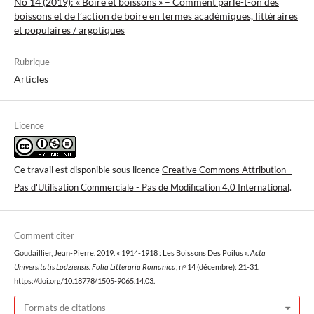
No 14 (2019): « Boire et boissons » – Comment parle-t-on des
boissons et de l’action de boire en termes académiques, littéraires
et populaires / argotiques
Rubrique
Articles
Licence
Ce travail est disponible sous licence
Creative Commons Attribution -
Pas d'Utilisation Commerciale - Pas de Modification 4.0 International
.
Comment citer
Goudaillier, Jean-Pierre. 2019. « 1914-1918 : Les Boissons Des Poilus ».
Acta
Universitatis Lodziensis. Folia Litteraria Romanica
, nᵒ 14 (décembre): 21-31.
https://doi.org/10.18778/1505-9065.14.03
.
Formats de citations