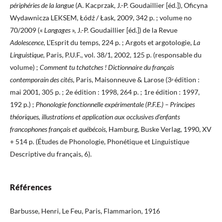
périphéries de la langue
(A. Kacprzak, J.-P. Goudaillier [éd.]), Oficyna
Wydawnicza LEKSEM, Łódź / Łask, 2009, 342 p. ; volume no
70/2009 («
Langages
», J.-P. Goudaillier [éd.]) de la Revue
Adolescence
, L’Esprit du temps, 224 p. ; Argots et argotologie,
La
Linguistique
, Paris, P.U.F., vol. 38/1, 2002, 125 p. (responsable du
volume) ;
Comment tu tchatches ! Dictionnaire du français
contemporain des cités
, Paris, Maisonneuve & Larose (3
édition :
e
mai 2001, 305 p. ; 2e édition : 1998, 264 p. ; 1re édition : 1997,
192 p.) ;
Phonologie fonctionnelle expérimentale (P.F.E.) – Principes
théoriques, illustrations et application aux occlusives d’enfants
francophones français et québécois
, Hamburg, Buske Verlag, 1990, XV
+ 514 p. (Études de Phonologie, Phonétique et Linguistique
Descriptive du français, 6).
Références
Barbusse, Henri, Le Feu, Paris, Flammarion, 1916