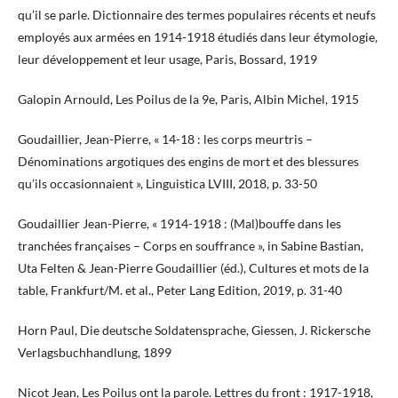
qu’il se parle. Dictionnaire des termes populaires récents et neufs
employés aux armées en 1914-1918 étudiés dans leur étymologie,
leur développement et leur usage, Paris, Bossard, 1919
Galopin Arnould, Les Poilus de la 9e, Paris, Albin Michel, 1915
Goudaillier, Jean-Pierre, « 14-18 : les corps meurtris –
Dénominations argotiques des engins de mort et des blessures
qu’ils occasionnaient », Linguistica LVIII, 2018, p. 33-50
Goudaillier Jean-Pierre, « 1914-1918 : (Mal)bouffe dans les
tranchées françaises – Corps en souffrance », in Sabine Bastian,
Uta Felten & Jean-Pierre Goudaillier (éd.), Cultures et mots de la
table, Frankfurt/M. et al., Peter Lang Edition, 2019, p. 31-40
Horn Paul, Die deutsche Soldatensprache, Giessen, J. Rickersche
Verlagsbuchhandlung, 1899
Nicot Jean, Les Poilus ont la parole. Lettres du front : 1917-1918,