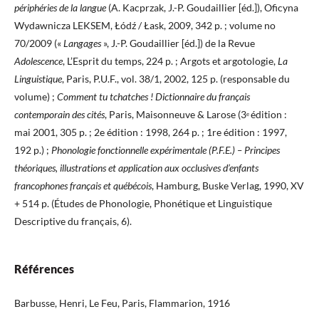
périphéries de la langue
(A. Kacprzak, J.-P. Goudaillier [éd.]), Oficyna
Wydawnicza LEKSEM, Łódź / Łask, 2009, 342 p. ; volume no
70/2009 («
Langages
», J.-P. Goudaillier [éd.]) de la Revue
Adolescence
, L’Esprit du temps, 224 p. ; Argots et argotologie,
La
Linguistique
, Paris, P.U.F., vol. 38/1, 2002, 125 p. (responsable du
volume) ;
Comment tu tchatches ! Dictionnaire du français
contemporain des cités
, Paris, Maisonneuve & Larose (3
édition :
e
mai 2001, 305 p. ; 2e édition : 1998, 264 p. ; 1re édition : 1997,
192 p.) ;
Phonologie fonctionnelle expérimentale (P.F.E.) – Principes
théoriques, illustrations et application aux occlusives d’enfants
francophones français et québécois
, Hamburg, Buske Verlag, 1990, XV
+ 514 p. (Études de Phonologie, Phonétique et Linguistique
Descriptive du français, 6).
Références
Barbusse, Henri, Le Feu, Paris, Flammarion, 1916