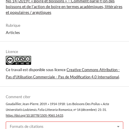
No 14 (2019): « Boire et boissons » – Comment parle-t-on des
boissons et de l’action de boire en termes académiques, littéraires
et populaires / argotiques
Rubrique
Articles
Licence
Ce travail est disponible sous licence
Creative Commons Attribution -
Pas d'Utilisation Commerciale - Pas de Modification 4.0 International
.
Comment citer
Goudaillier, Jean-Pierre. 2019. « 1914-1918 : Les Boissons Des Poilus ».
Acta
Universitatis Lodziensis. Folia Litteraria Romanica
, nᵒ 14 (décembre): 21-31.
https://doi.org/10.18778/1505-9065.14.03
.
Formats de citations