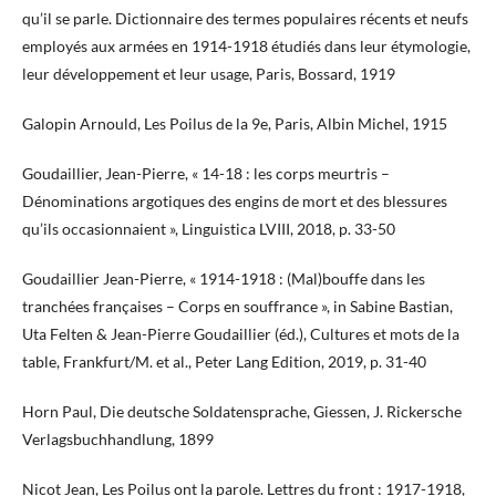
qu’il se parle. Dictionnaire des termes populaires récents et neufs
employés aux armées en 1914-1918 étudiés dans leur étymologie,
leur développement et leur usage, Paris, Bossard, 1919
Galopin Arnould, Les Poilus de la 9e, Paris, Albin Michel, 1915
Goudaillier, Jean-Pierre, « 14-18 : les corps meurtris –
Dénominations argotiques des engins de mort et des blessures
qu’ils occasionnaient », Linguistica LVIII, 2018, p. 33-50
Goudaillier Jean-Pierre, « 1914-1918 : (Mal)bouffe dans les
tranchées françaises – Corps en souffrance », in Sabine Bastian,
Uta Felten & Jean-Pierre Goudaillier (éd.), Cultures et mots de la
table, Frankfurt/M. et al., Peter Lang Edition, 2019, p. 31-40
Horn Paul, Die deutsche Soldatensprache, Giessen, J. Rickersche
Verlagsbuchhandlung, 1899
Nicot Jean, Les Poilus ont la parole. Lettres du front : 1917-1918,