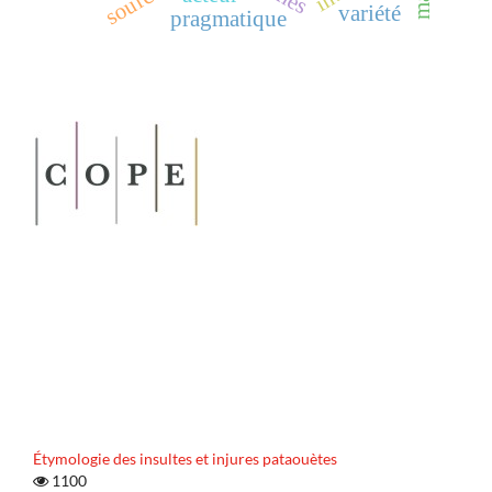
sources
mal
variété
pragmatique
Étymologie des insultes et injures pataouètes
1100