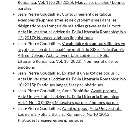
Romanica: Vol. 1 No 20 (2025): Mauvaises paroles / bonnes
paroles
Jean-Pierre Goudaillier,
Contournement des tabous :
exemples d’euphémismes et de dysphémismes dans les
désignations en français de maladies graves et de la mort
,
Acta Universitatis Lodziensis. Folia Litteraria Romanica: No
12 (2017): Nouveaux tabous linguistiques
Jean-Pierre Goudaillier,
Vocabulaire des amours illicites en
argot parisien de la deuxième moitié du XIXe siècle d’après
Alfred Delvau
,
Acta Universitatis Lodziensis. Folia
Litteraria Romanica: Vol. 18 (2023): Nommer et dire les
émotions
Jean-Pierre Goudaillier,
Existait-il un argot des poilus ?
,
Acta Universitatis Lodziensis. Folia Litteraria Romanica: No
10 (2015): Pratiques langagières périphériques
Jean-Pierre Goudaillier, Anna Bobińska,
Avant-propos
,
Acta Universitatis Lodziensis. Folia Litteraria Romanica:
Vol. 1 No 20 (2025): Mauvaises paroles / bonnes paroles
Jean-Pierre Goudaillier,
Avant-propos
,
Acta Universitatis
Lodziensis. Folia Litteraria Romanica: No 10 (2015):
Pratiques langagières périphériques