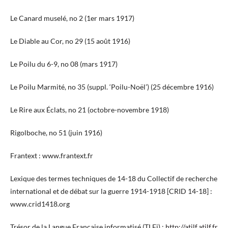
Le Canard muselé, no 2 (1er mars 1917)
Le Diable au Cor, no 29 (15 août 1916)
Le Poilu du 6-9, no 08 (mars 1917)
Le Poilu Marmité, no 35 (suppl. ‘Poilu-Noël’) (25 décembre 1916)
Le Rire aux Éclats, no 21 (octobre-novembre 1918)
Rigolboche, no 51 (juin 1916)
Frantext : www.frantext.fr
Lexique des termes techniques de 14-18 du Collectif de recherche
international et de débat sur la guerre 1914-1918 [CRID 14-18] :
www.crid1418.org
Trésor de la Langue Française informatisé (TLFi) :
http://atilf.atilf.fr