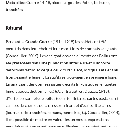
Mots-clés :
Guerre 14-18, alcool, argot des Poilus, boissons,
tranchées
Résumé
Pendant la Grande Guerre (1914-1918) les soldats ont été
meurtris dans leur chair et leur esprit lors de combats sanglants
(Goudaillier, 2016). Les désignations des aliments des Poilus ont
été présentées dans une publication antérieure et il importe
désormais d’étudier ce que ceux-ci buvaient, lorsqu’ils étaient au
front, essentiellement lorsqu’ils se trouvaient en première ligne.
En analysant des données issues d’écrits linguistiques (enquêtes
linguistiques, dictionnaires) (
cf
., entre autres, Dauzat, 1918),
d’écrits personnels de poilus (courrier [lettres, cartes postales] et
carnets de guerre), de la presse du front et d’écrits littéraires
(journaux de tranchées, romans, mémoires) (
cf
. Goudaillier, 2014),
il est possible de mettre en valeur les termes et expressions
populaires et / ou argotiques qu’utilisaient les combattants dans