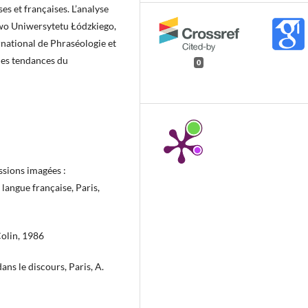
es et françaises. L’analyse
wo Uniwersytetu Łódzkiego,
rnational de Phraséologie et
les tendances du
0
ssions imagées :
langue française, Paris,
Colin, 1986
ns le discours, Paris, A.