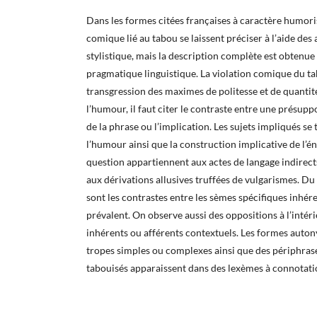
Dans les formes citées françaises à caractère humor
comique lié au tabou se laissent préciser à l’aide des
stylistique, mais la description complète est obtenue 
pragmatique linguistique. La violation comique du ta
transgression des maximes de politesse et de quant
l’humour, il faut citer le contraste entre une présuppo
de la phrase ou l’implication. Les sujets impliqués se 
l’humour ainsi que la construction implicative de l’é
question appartiennent aux actes de langage indirects 
aux dérivations allusives truffées de vulgarismes. Du
sont les contrastes entre les sèmes spécifiques inhére
prévalent. On observe aussi des oppositions à l’intér
inhérents ou afférents contextuels. Les formes auto
tropes simples ou complexes ainsi que des périphras
tabouisés apparaissent dans des lexèmes à connotatio