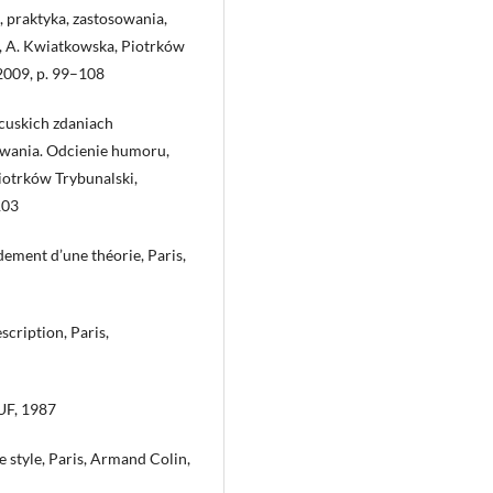
, praktyka, zastosowania,
a, A. Kwiatkowska, Piotrków
009, p. 99–108
ncuskich zdaniach
owania. Odcienie humoru,
iotrków Trybunalski,
103
dement d’une théorie, Paris,
scription, Paris,
PUF, 1987
e style, Paris, Armand Colin,