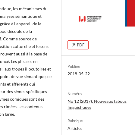
istique, les mécanismes du
 analyses sémantique et
grâce à l’appareil de la
bou découle de la
ité. Comme source de
PDF
sition culturelle et le sens
trouvent aussi à la base de
noncé. Les phrases en
Publiée
: aux tropes illocutoires et
2018-05-22
 point de vue sémantique, ce
nts et afférents qui
ieur des sèmes spécifiques
Numéro
nymes comiques sont des
No 12 (2017): Nouveaux tabous
es rimées. Les contenus
linguistiques
n large.
Rubrique
Articles