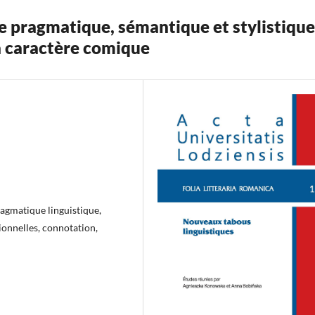
e pragmatique, sémantique et stylistique
à caractère comique
agmatique linguistique,
ionnelles, connotation,