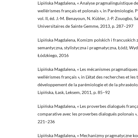
Lipińska Magdalena, « Analyse pragmalinguistique de
wellérismes français et polonais », in Parémiologie. 
vol. II, éd. J.-M. Benayoun, N. Kübler, J.-P. Zouogbo,
Universitaires de Sainte Gemme, 2013, p. 287–297
Lipińska Magdalena, Komizm polskich i francuskich 
semantyczna, stylistyczna i pragmatyczna, Łódź, W
Łódzkiego, 2016
Lipińska Magdalena, « Les mécanismes pragmatiques 
wellérismes français », in L’état des recherches et les
développement de la parémiologie et de la phraséolo
Lipińska, Łask, Leksem, 2011, p. 85–92
Lipińska Magdalena, « Les proverbes dialogués françai
comparative avec les proverbes dialogués polonais »,
221–236
Lipińska Magdalena, « Mechanizmy pragmatyczne k