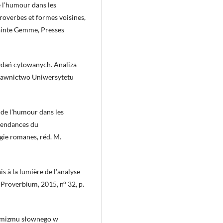
 l’humour dans les
Proverbes et formes voisines,
 Sainte Gemme, Presses
zdań cytowanych. Analiza
ydawnictwo Uniwersytetu
de l’humour dans les
 tendances du
gie romanes, réd. M.
s à la lumière de l’analyse
 Proverbium, 2015, n° 32, p.
omizmu słownego w