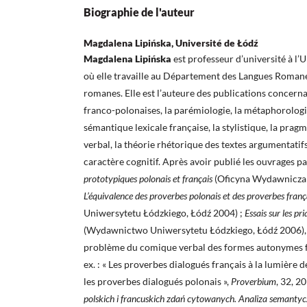
Biographie de l'auteur
Magdalena Lipińska, Université de Łódź
Magdalena Lipińska
est professeur d’université à l’
où elle travaille au Département des Langues Romanes,
romanes. Elle est l’auteure des publications concerna
franco-polonaises, la parémiologie, la métaphorologie
sémantique lexicale française, la stylistique, la prag
verbal, la théorie rhétorique des textes argumentatifs,
caractère cognitif. Après avoir publié les ouvrages 
prototypiques polonais et français
(Oficyna Wydawnicza 
L’équivalence des proverbes polonais et des proverbes fran
Uniwersytetu Łódzkiego, Łódź 2004) ;
Essais sur les pr
(Wydawnictwo Uniwersytetu Łódzkiego, Łódź 2006), el
problème du comique verbal des formes autonymes fr
ex. : « Les proverbes dialogués français à la lumière 
les proverbes dialogués polonais »,
Proverbium
, 32, 2
polskich i francuskich zdań cytowanych. Analiza semantycz