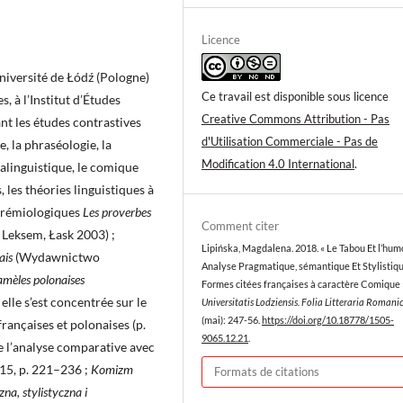
Licence
Université de Łódź (Pologne)
Ce travail est disponible sous licence
 à l’Institut d’Études
Creative Commons Attribution - Pas
nt les études contrastives
d'Utilisation Commerciale - Pas de
, la phraséologie, la
Modification 4.0 International
.
malinguistique, le comique
 les théories linguistiques à
parémiologiques
Les proverbes
Comment citer
Leksem, Łask 2003) ;
Lipińska, Magdalena. 2018. « Le Tabou Et l’hum
çais
(Wydawnictwo
Analyse Pragmatique, sémantique Et Stylistiq
iamèles polonaises
Formes citées françaises à caractère Comique 
le s’est concentrée sur le
Universitatis Lodziensis. Folia Litteraria Romani
(mai): 247-56.
https://doi.org/10.18778/1505-
ançaises et polonaises (p.
9065.12.21
.
de l’analyse comparative avec
015, p. 221–236 ;
Komizm
Formats de citations
na, stylistyczna i