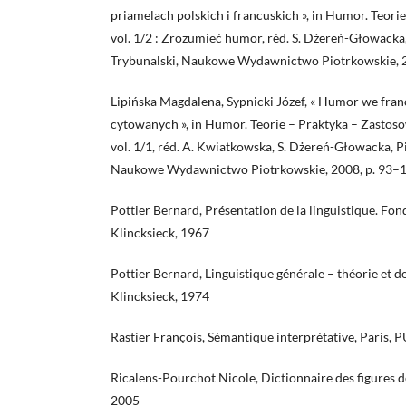
priamelach polskich i francuskich », in Humor. Teorie
vol. 1/2 : Zrozumieć humor, réd. S. Dżereń-Głowack
Trybunalski, Naukowe Wydawnictwo Piotrkowskie, 2
Lipińska Magdalena, Sypnicki Józef, « Humor we fra
cytowanych », in Humor. Teorie – Praktyka – Zastos
vol. 1/1, réd. A. Kwiatkowska, S. Dżereń-Głowacka, P
Naukowe Wydawnictwo Piotrkowskie, 2008, p. 93–
Pottier Bernard, Présentation de la linguistique. Fon
Klincksieck, 1967
Pottier Bernard, Linguistique générale – théorie et de
Klincksieck, 1974
Rastier François, Sémantique interprétative, Paris, 
Ricalens-Pourchot Nicole, Dictionnaire des figures d
2005