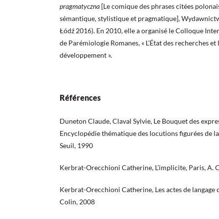
pragmatyczna
[Le comique des phrases citées polonais
sémantique, stylistique et pragmatique], Wydawnict
Łódź 2016). En 2010, elle a organisé le Colloque Inte
de Parémiologie Romanes, « L’État des recherches et 
développement ».
Références
Duneton Claude, Claval Sylvie, Le Bouquet des expre
Encyclopédie thématique des locutions figurées de la 
Seuil, 1990
Kerbrat-Orecchioni Catherine, L’implicite, Paris, A. 
Kerbrat-Orecchioni Catherine, Les actes de langage da
Colin, 2008