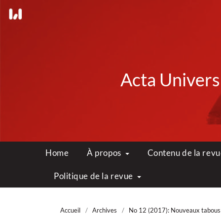
Acta Universi
Home
À propos
Contenu de la rev
Politique de la revue
Accueil
/
Archives
/
No 12 (2017): Nouveaux tabous 