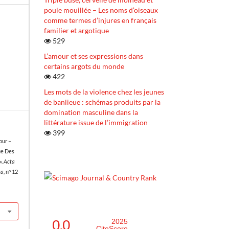
poule mouillée – Les noms d’oiseaux
comme termes d’injures en français
familier et argotique
529
L’amour et ses expressions dans
certains argots du monde
422
Les mots de la violence chez les jeunes
de banlieue : schémas produits par la
domination masculine dans la
littérature issue de l’immigration
399
our –
ue Des
».
Acta
ca
, nᵒ 12
0.0
2025
CiteScore