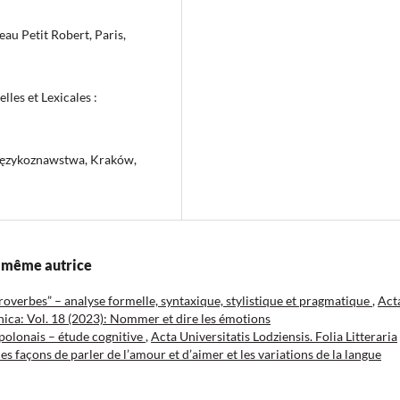
au Petit Robert, Paris,
lles et Lexicales :
 językoznawstwa, Kraków,
la même autrice
roverbes” – analyse formelle, syntaxique, stylistique et pragmatique
,
Act
anica: Vol. 18 (2023): Nommer et dire les émotions
 polonais – étude cognitive
,
Acta Universitatis Lodziensis. Folia Litteraria
s façons de parler de l’amour et d’aimer et les variations de la langue