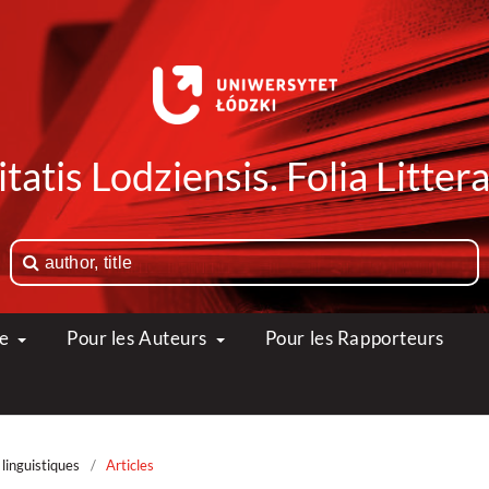
tatis Lodziensis. Folia Litte
ue
Pour les Auteurs
Pour les Rapporteurs
linguistiques
/
Articles