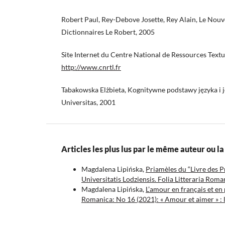
Robert Paul, Rey-Debove Josette, Rey Alain, Le Nouve
Dictionnaires Le Robert, 2005
Site Internet du Centre National de Ressources Textue
http://www.cnrtl.fr
Tabakowska Elżbieta, Kognitywne podstawy języka i
Universitas, 2001
Articles les plus lus par le même auteur ou 
Magdalena Lipińska,
Priamèles du “Livre des P
Universitatis Lodziensis. Folia Litteraria Rom
Magdalena Lipińska,
L’amour en français et en
Romanica: No 16 (2021): « Amour et aimer » : le