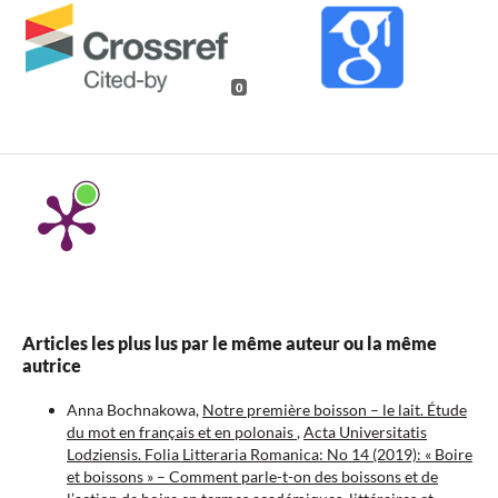
0
Articles les plus lus par le même auteur ou la même
autrice
Anna Bochnakowa,
Notre première boisson – le lait. Étude
du mot en français et en polonais
,
Acta Universitatis
Lodziensis. Folia Litteraria Romanica: No 14 (2019): « Boire
et boissons » – Comment parle-t-on des boissons et de