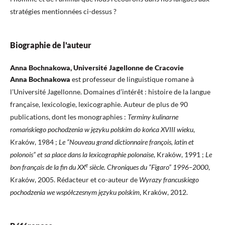
stratégies mentionnées ci-dessus ?
Biographie de l'auteur
Anna Bochnakowa, Université Jagellonne de Cracovie
Anna Bochnakowa
est professeur de linguistique romane à
l’Université Jagellonne. Domaines d’intérêt : histoire de la langue
française, lexicologie, lexicographie. Auteur de plus de 90
publications, dont les monographies :
Terminy kulinarne
romańskiego pochodzenia w języku polskim do końca XVIII wieku
,
Kraków, 1984 ;
Le “Nouveau grand dictionnaire françois, latin et
polonois” et sa place dans la lexicographie polonaise
, Kraków, 1991 ;
Le
e
bon français de la fin du XX
siècle. Chroniques du “Figaro” 1996–2000
,
Kraków, 2005. Rédacteur et co-auteur de
Wyrazy francuskiego
pochodzenia we współczesnym języku polskim
, Kraków, 2012.