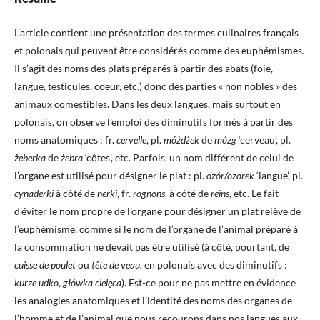
L’article contient une présentation des termes culinaires français
et polonais qui peuvent être considérés comme des euphémismes.
Il s’agit des noms des plats préparés à partir des abats (foie,
langue, testicules, coeur, etc.) donc des parties « non nobles » des
animaux comestibles. Dans les deux langues, mais surtout en
polonais, on observe l’emploi des diminutifs formés à partir des
noms anatomiques : fr.
cervelle
, pl.
móżdżek
de
mózg
‘cerveau’, pl.
żeberka
de
żebra
‘côtes’, etc. Parfois, un nom différent de celui de
l’organe est utilisé pour désigner le plat : pl.
ozór/ozorek
‘langue’, pl.
cynaderki
à côté de
nerki
, fr.
rognons
, à côté de
reins
, etc. Le fait
d’éviter le nom propre de l’organe pour désigner un plat relève de
l’euphémisme, comme si le nom de l’organe de l’animal préparé à
la consommation ne devait pas être utilisé (à côté, pourtant, de
cuisse de poulet
ou
tête de veau
, en polonais avec des diminutifs :
kurze udko
,
główka cielęca
). Est-ce pour ne pas mettre en évidence
les analogies anatomiques et l’identité des noms des organes de
l’homme et de l’animal que nous recourons dans nos langues aux