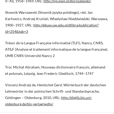
V–XI), 1958–1969, URL:
http://sjp.pwn.pl/doroszewski/
Słownik Warszawski (Słownik języka polskiego), réd. Jan
Karłowicz, Andrzej Kryński, Władysław Niedźwiedzki, Warszawa,
1900–1927, URL:
http://ebuw.uw.edu.pl/dlibra/publication?
id=254&tab=3
Trésor de la Langue Française informatisé (TLFi), Nancy, CNRS,
ATILF (Analyse et traitement informatique de la langue française),
UMR CNRS-Université Nancy 2
Troc Michał Abraham, Nouveau dictionnaire françois, allemand
et polonais, Leipzig, Jean Frederic Gleditsch, 1744–1747
Vincenz Andrzej de, Hentschel Gerd, Wörterbuch der deutschen
Lehnwörter in der polnischen Schrift- und Standardsprache,
Göttingen – Oldenburg, 2010, URL:
http://diglib.bis.uni-
oldenburg.de/bis-verlag/wdlp/