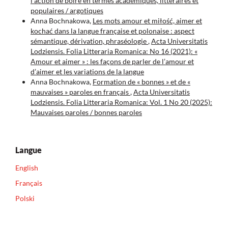
l’action de boire en termes académiques, littéraires et
populaires / argotiques
Anna Bochnakowa,
Les mots amour et miłość, aimer et
kochać dans la langue française et polonaise : aspect
sémantique, dérivation, phraséologie
,
Acta Universitatis
Lodziensis. Folia Litteraria Romanica: No 16 (2021): «
Amour et aimer » : les façons de parler de l’amour et
d’aimer et les variations de la langue
Anna Bochnakowa,
Formation de « bonnes » et de «
mauvaises » paroles en français
,
Acta Universitatis
Lodziensis. Folia Litteraria Romanica: Vol. 1 No 20 (2025):
Mauvaises paroles / bonnes paroles
Langue
English
Français
Polski