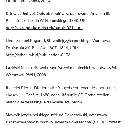
Éditions Sud Ouest, 2013
Kitowicz Jędrzej, Opis obyczajów za panowania Augusta III,
Poznań, Drukarnia W. Stefańskiego, 1840, URL:
http://staropolska.pl/barok/barok_021.html
Linde Samuel Bogumił, Słownik języka polskiego, Warszawa,
Drukarnia XX. Piiarów, 1807–1814, URL:
http://kpbc.umk.pl/publication/8173
Łaziński Marek, Słownik zapożyczeń niemieckich w polszczyźnie,
Warszawa, PWN, 2008
Richelet Pierre, Dictionnaire françois contenant les mots et les
choses (…), Genève, 1680, consulté sur le CD Grand Atelier
historique de la langue française, éd. Redon
Słownik języka polskiego, réd. W. Doroszewski, Warszawa,
Państwowe Wydawnictwo „Wiedza Powszechna” (t. I–IV), PWN (t.