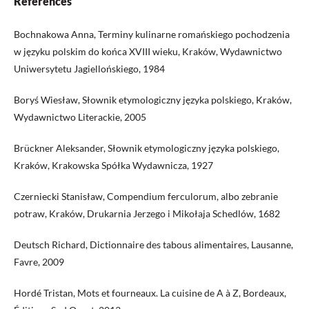
Références
Bochnakowa Anna, Terminy kulinarne romańskiego pochodzenia
w języku polskim do końca XVIII wieku, Kraków, Wydawnictwo
Uniwersytetu Jagiellońskiego, 1984
Boryś Wiesław, Słownik etymologiczny języka polskiego, Kraków,
Wydawnictwo Literackie, 2005
Brückner Aleksander, Słownik etymologiczny języka polskiego,
Kraków, Krakowska Spółka Wydawnicza, 1927
Czerniecki Stanisław, Compendium ferculorum, albo zebranie
potraw, Kraków, Drukarnia Jerzego i Mikołaja Schedlów, 1682
Deutsch Richard, Dictionnaire des tabous alimentaires, Lausanne,
Favre, 2009
Hordé Tristan, Mots et fourneaux. La cuisine de A à Z, Bordeaux,