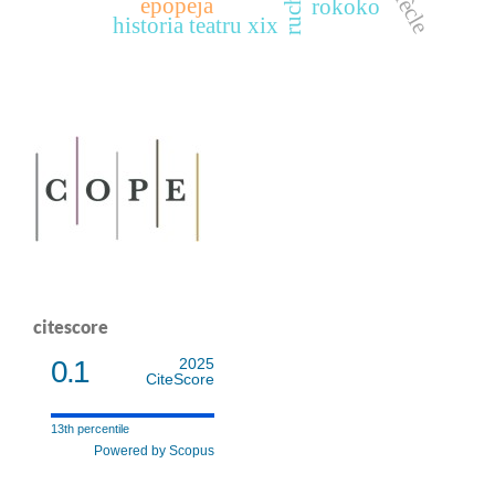
epopeja
ruch
rokoko
historia teatru xix
citescore
0.1
2025
CiteScore
13th percentile
Powered by Scopus