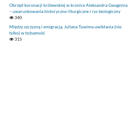
Obrzęd koronacji królewskiej w kronice Aleksandra Gwagnina
– uwarunkowania historyczno-liturgiczne i rys teologiczny
340
Między ojczyzną i emigracją. Juliana Tuwima uwikłania (nie
tylko) w tożsamość
315