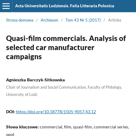
Acta Universitatis Lodziensis. Folia Litteraria Polonica
Strona domowa
/
Archiwum
/
Tom 43 Nr 5 (2017)
/
Articles
Quasi-film commercials. Analysis of
selected car manufacturer
campaigns
Agnieszka Barczyk-Sitkowska
Chair of Journalism and Social Communication, Faculty of Philology,
University of Lodz
DOI:
https://doi.org/10.18778/1505-9057.43.12
Słowa kluczowe:
commercial, film, quasi-film, commercial series,
spot