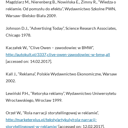
Magdziarz M., Nierenberg B., Nowińska E., Zimny R., “Wiedza o
reklamie. Od pomysłu do efektu”, Wydawnictwo Szkolne PWN,
Warsaw–Bielsko-Biała 2009.
Johnson D.J., “Advertising Today”, Science Research Associates,
Chicago 1978.
Kaczałek W., “Clive Owen – zawodowiec w BMW”,
http://autokult.pl/3337,clive-owen-zawodowiec-w-bmw,all
[accessed on: 14.02.2017].
Kall J., “Reklama”, Polskie Wydawnictwo Ekonomiczne, Warsaw
2002.
Lewiński P.H., “Retoryka reklamy”, Wydawnictwo Uniwersytetu
Wrocławskiego, Wroclaw 1999.
Orzeł W., “Rola narracji storytellingowej w reklamie”,
http://marketerplus.pl/teksty/artykuly/rola-narracji-
storytellingowej-w-reklamie/
[accessed on: 12.02.2017].