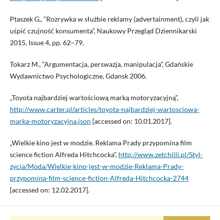
Ptaszek G., “Rozrywka w służbie reklamy (advertainment), czyli jak
uśpić czujność konsumenta”, Naukowy Przegląd Dziennikarski
2015, Issue 4, pp. 62–79.
Tokarz M., “Argumentacja, perswazja, manipulacja”, Gdańskie
Wydawnictwo Psychologiczne, Gdansk 2006.
„Toyota najbardziej wartościową marką motoryzacyjną”,
http://www.carter.pl/articles/toyota-najbardziej-wartosciowa-
marka-motoryzacyjna.json
[accessed on: 10.01.2017].
„Wielkie kino jest w modzie. Reklama Prady przypomina film
science fiction Alfreda Hitchcocka”,
http://www.zetchilli.pl/Styl-
zycia/Moda/Wielkie-kino-jest-w-modzie-Reklama-Prady-
przypomina-film-science-fiction-Alfreda-Hitchcocka-2744
[accessed on: 12.02.2017].