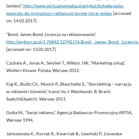
(wideo)”,
http://www.wirtualnemedia.pl/artykul/bohaterowie-
powrotu-do-przyszlosci-reklamuja-toyote-mirai-wideo
[accessed
on: 14.02.2017].
“Bond. James Bond. Licencja na reklamowanie”,
http://wyborcza.pl/1,76842,12742176,Bond__James_Bond__Licencja
[accessed on: 13.02.2017].
Czubała A., Jonas A., Smoleń T., Wiktor J.W., “Marketing usług”,
Wolters Kluwer Polska, Warsaw 2012.
Fog K., Budtz Ch., Munch P., Blanchette S., “Storytelling – narracja
w reklamie i biznesie”, transl. by J. Wasilewski, B. Brach,
Saatchi&Saatchi, Warsaw 2011.
Golka M., “Świat reklamy”, Agencja Badawczo-Promocyjna ARTIA,
Warsaw 1994.
Janiszewska K., Korsak R., Kwarciak B., Lewiński P., Lisowska-