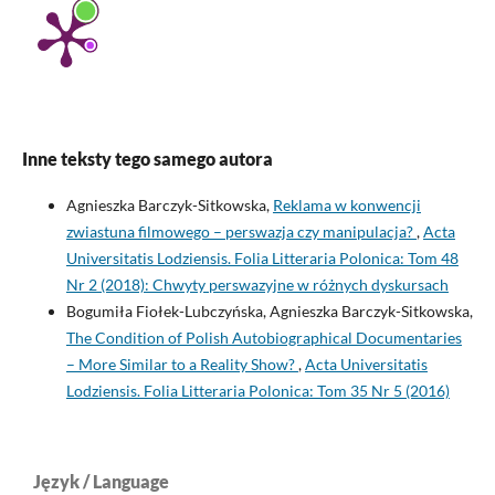
Inne teksty tego samego autora
Agnieszka Barczyk-Sitkowska,
Reklama w konwencji
zwiastuna filmowego – perswazja czy manipulacja?
,
Acta
Universitatis Lodziensis. Folia Litteraria Polonica: Tom 48
Nr 2 (2018): Chwyty perswazyjne w różnych dyskursach
Bogumiła Fiołek-Lubczyńska, Agnieszka Barczyk-Sitkowska,
The Condition of Polish Autobiographical Documentaries
– More Similar to a Reality Show?
,
Acta Universitatis
Lodziensis. Folia Litteraria Polonica: Tom 35 Nr 5 (2016)
Język / Language