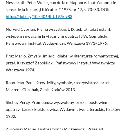
Nesselroth Peter W., Le jeux de la métaphore. Lautréamont: le
sense de la forme, „Littérature” 1975, nr 17, s. 73–83. DOI:
https://doi.org/10.3406/litt.1975.983
Norwid Cyprian, Pisma wszystkie, t. IX, zebrał, tekst ustalił,
wstępem i uwagami krytycznymi opatrzył J.W. Gomulicki,
Państwowy Instytut Wydawniczy, Warszawa 1971–1976.
Praz Mario, Zmysły, śmierć i diabeł w literaturze romantycznej,
przeł. Krzysztof Żaboklicki, Państwowy Instytut Wydawniczy,
Warszawa 1974.
Roux Jean-Paul, Krew. Mity, symbole, rzeczywistość, przeł.
Marzena Chrobak, Znak, Kraków 2013.
Shelley Percy, Prometeusz wyzwolony, przeł. i posłowiem
opatrzył Leszek Elektorowicz, Wydawnictwo Literackie, Kraków
1982.
Żurowski Maciej, Lautréamont i Mickiewicz, „Przegląd