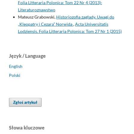
Folia Litteraria Polonica: Tom 22 Nr 4 (2013):
Literaturoznawstwo
Mateusz Grabowski,
Historiozofia zagłady. Uwagi do
„Kleopatry i Cezara” Norwida
,
Acta Universitatis
Lodziensis. Folia Litteraria Polonica: Tom 27 Nr 1 (2015)
Język / Language
English
Polski
Zgłoś artykuł
Słowa kluczowe