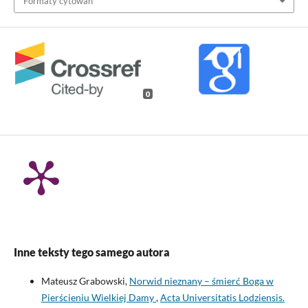
Formaty cytowań
0
Inne teksty tego samego autora
Mateusz Grabowski,
Norwid nieznany – śmierć Boga w
Pierścieniu Wielkiej Damy
,
Acta Universitatis Lodziensis.