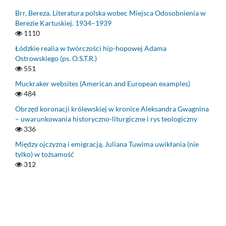
Brr, Bereza. Literatura polska wobec Miejsca Odosobnienia w
Berezie Kartuskiej. 1934–1939
1110
Łódzkie realia w twórczości hip-hopowej Adama
Ostrowskiego (ps. O.S.T.R.)
551
Muckraker websites (American and European examples)
484
Obrzęd koronacji królewskiej w kronice Aleksandra Gwagnina
– uwarunkowania historyczno-liturgiczne i rys teologiczny
336
Między ojczyzną i emigracją. Juliana Tuwima uwikłania (nie
tylko) w tożsamość
312