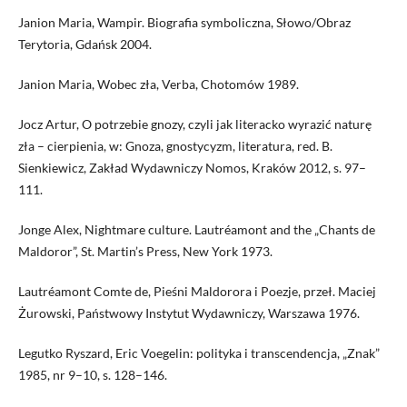
Janion Maria, Wampir. Biografia symboliczna, Słowo/Obraz
Terytoria, Gdańsk 2004.
Janion Maria, Wobec zła, Verba, Chotomów 1989.
Jocz Artur, O potrzebie gnozy, czyli jak literacko wyrazić naturę
zła – cierpienia, w: Gnoza, gnostycyzm, literatura, red. B.
Sienkiewicz, Zakład Wydawniczy Nomos, Kraków 2012, s. 97–
111.
Jonge Alex, Nightmare culture. Lautréamont and the „Chants de
Maldoror”, St. Martin’s Press, New York 1973.
Lautréamont Comte de, Pieśni Maldorora i Poezje, przeł. Maciej
Żurowski, Państwowy Instytut Wydawniczy, Warszawa 1976.
Legutko Ryszard, Eric Voegelin: polityka i transcendencja, „Znak”
1985, nr 9–10, s. 128–146.