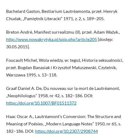
Bachelard Gaston, Bestiarium Lautréamonta, przeł. Henryk
Chudak, „Pamiętnik Literacki” 1971, z. 2, s. 189–205.
Breton André, Manifest surrealizmu (II), przeł. Adam Ważyk.,
http://www.nowakrytyka.pl/spip.php?article205
[dostęp:
30.05.2015].
Foucault Michel, Wola wiedzy, w: tegoż, Historia seksualności,
przeł. Bogdan Banasiak i Krzysztof Matuszewski, Czytelnik,
Warszawa 1995, s. 13–118.
Graaf Daniel A. De, Du nouveau sur la mort de Lautréamont,
„Neophilologus” 1958, nr 42, s. 182–186. DOI:
https://doi.org/10.1007/BF01511372
Haac Oscar A., Lautréamont’s Conversion: The Structure and
Meaning of Poésies, „Modern Language Notes” 1950, nr 65, s.
182–186. DOI:
https://doi.org/10.2307/2908744