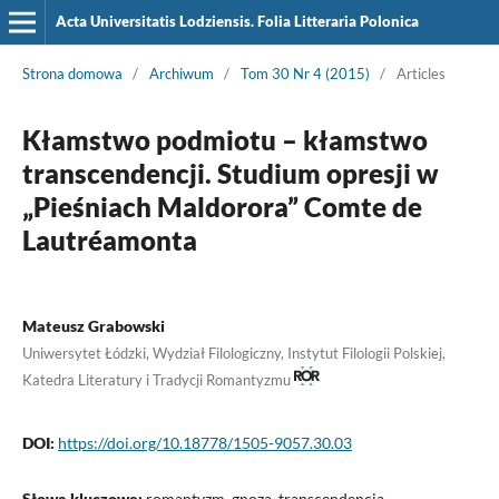
Acta Universitatis Lodziensis. Folia Litteraria Polonica
Strona domowa
/
Archiwum
/
Tom 30 Nr 4 (2015)
/
Articles
Kłamstwo podmiotu – kłamstwo
transcendencji. Studium opresji w
„Pieśniach Maldorora” Comte de
Lautréamonta
Mateusz Grabowski
Uniwersytet Łódzki, Wydział Filologiczny, Instytut Filologii Polskiej,
Katedra Literatury i Tradycji Romantyzmu
DOI:
https://doi.org/10.18778/1505-9057.30.03
Słowa kluczowe:
romantyzm, gnoza, transcendencja