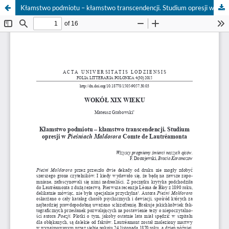
Kłamstwo podmiotu – kłamstwo transcendencji. Studium opresji w „Pieśniach Maldorora” Comte de Lautréamonta