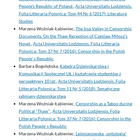
People’s Republic of Poland
,
Acta Universitatis Lodziensis.
Folia Litteraria Polonica: Tom 44 Nr 6 (2017): Literature
Studies
Marzena Woźniak-Łabieniec,
The Issa Valley in Censorship
Documents. On the Thaw Reception of Czesław Miłosz’s
Novel
,
Acta Universitatis Lodziensis. Folia Litteraria
Polonica: Tom 37 Nr 7 (2016): Censorship in the Polish
People' s Republic
Barbara Bogołębska,
Katedra Dziennikarstwa i
Komunikacji Społecznej UŁ i kształcenie studentów z
perspektywy 10 lat
,
Acta Universitatis Lodziensis. Folia
Litteraria Polonica: Tom 51 Nr 5 (2018): Tematyczne
odmiany dziennikarstwa
Marzena Woźniak-Łabieniec,
Censorship as a Taboo during
Political “Thaw”
,
Acta Universitatis Lodziensis. Folia
Litteraria Polonica: Tom 37 Nr 7 (2016): Censorship in the
Polish People' s Republic
Marzena Woźniak-Łabieniec,
Leśmianowska ,,ontologia"