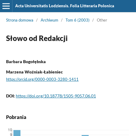
Acta Universitatis Lodziensis. Folia Litteraria Polonica
Strona domowa
/
Archiwum
/
Tom 6 (2003)
/
Other
Słowo od Redakcji
Barbara Bogołębska
Marzena Woźniak-Łabieniec
https://orcid.org/0000-0003-3280-1411
DOI:
https://doi.org/10.18778/1505-9057.06.01
Pobrania