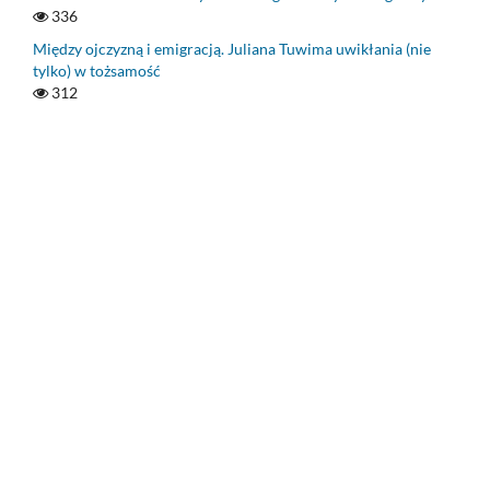
336
Między ojczyzną i emigracją. Juliana Tuwima uwikłania (nie
tylko) w tożsamość
312