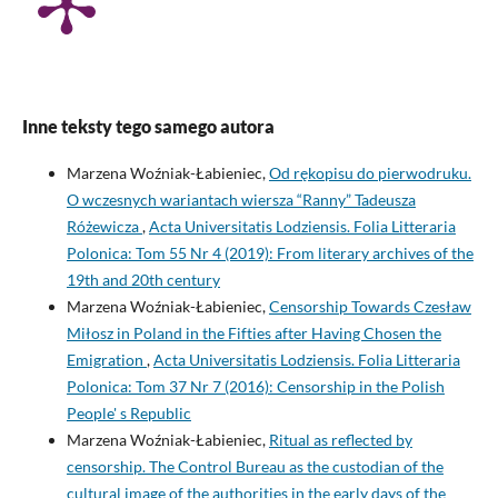
Inne teksty tego samego autora
Marzena Woźniak-Łabieniec,
Od rękopisu do pierwodruku.
O wczesnych wariantach wiersza “Ranny” Tadeusza
Różewicza
,
Acta Universitatis Lodziensis. Folia Litteraria
Polonica: Tom 55 Nr 4 (2019): From literary archives of the
19th and 20th century
Marzena Woźniak-Łabieniec,
Censorship Towards Czesław
Miłosz in Poland in the Fifties after Having Chosen the
Emigration
,
Acta Universitatis Lodziensis. Folia Litteraria
Polonica: Tom 37 Nr 7 (2016): Censorship in the Polish
People' s Republic
Marzena Woźniak-Łabieniec,
Ritual as reflected by
censorship. The Control Bureau as the custodian of the
cultural image of the authorities in the early days of the