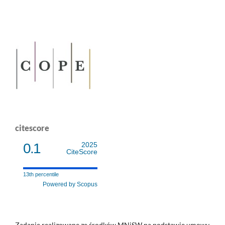
citescore
0.1
2025
CiteScore
13th percentile
Powered by Scopus
Zadanie realizowane ze środków MNiSW na podstawie umowy