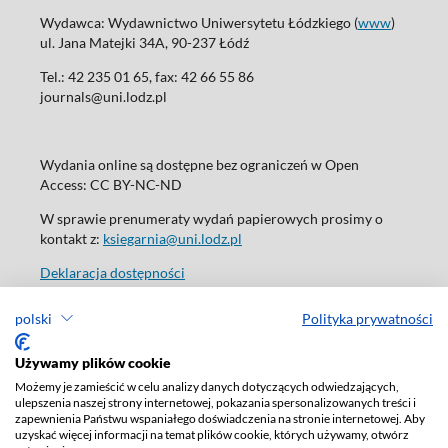
Wydawca: Wydawnictwo Uniwersytetu Łódzkiego (
www
)
ul. Jana Matejki 34A, 90-237 Łódź
Tel.: 42 235 01 65, fax: 42 66 55 86
journals@uni.lodz.pl
Wydania online są dostępne bez ograniczeń w Open
Access: CC BY-NC-ND
W sprawie prenumeraty wydań papierowych prosimy o
kontakt z:
ksiegarnia@uni.lodz.pl
Deklaracja dostępności
polski
Polityka prywatności
Używamy plików cookie
Możemy je zamieścić w celu analizy danych dotyczących odwiedzających,
ulepszenia naszej strony internetowej, pokazania spersonalizowanych treści i
zapewnienia Państwu wspaniałego doświadczenia na stronie internetowej. Aby
uzyskać więcej informacji na temat plików cookie, których używamy, otwórz