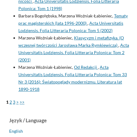
nicości
,
Acta Universitatis Lodziensis. Folia Litteraria
Polonica: Tom 1 (1998)
Barbara Bogołębska, Marzena Woźniak-Łabieniec,
Tematy
prac magisterskich (lata 1996-2000)
,
Acta Universitatis
Lodziensis. Folia Litteraria Polonica: Tom 5 (2002)
Marzena Woźniak-Łabieniec,
Klasycyzm i metafizyka. (O
wczesnej twórczości Jarosława Marka Rymkiewicza)
,
Acta
Universitatis Lodziensis. Folia Litteraria Polonica: Tom 2
(2001)
Marzena Woźniak-Łabieniec,
Od Redakcji
,
Acta
Universitatis Lodziensis. Folia Litteraria Polonica: Tom 33
Nr 3 (2016): Światopoglądy modernizmu. Literatura lat
1890-1918
1
2
3
>
>>
Język / Language
English