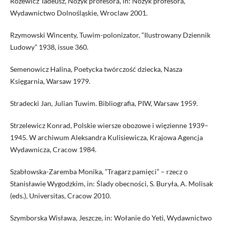
Różewicz Tadeusz, Nożyk profesora, in: Nożyk profesora,
Wydawnictwo Dolnośląskie, Wroclaw 2001.
Rzymowski Wincenty, Tuwim-polonizator, “Ilustrowany Dziennik
Ludowy” 1938, issue 360.
Semenowicz Halina, Poetycka twórczość dziecka, Nasza
Księgarnia, Warsaw 1979.
Stradecki Jan, Julian Tuwim. Bibliografia, PIW, Warsaw 1959.
Strzelewicz Konrad, Polskie wiersze obozowe i więzienne 1939–
1945. W archiwum Aleksandra Kulisiewicza, Krajowa Agencja
Wydawnicza, Cracow 1984.
Szabłowska-Zaremba Monika, “Tragarz pamięci” – rzecz o
Stanisławie Wygodzkim, in: Ślady obecności, S. Buryła, A. Molisak
(eds.), Universitas, Cracow 2010.
Szymborska Wisława, Jeszcze, in: Wołanie do Yeti, Wydawnictwo