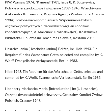
PIW, Warsaw 1974; “Kamena” 1983, issue 8; K. Strzelewicz,
Polskie wiersze obozowe i więzienne 1939–1945. W archiwum
Aleksandra Kulisiewicza, Krajowa Agencja Wydawnicza, Cracow
1984; Ocalone we wspomnieniach. Wspomnienia byłych
więźniów politycznych hitlerowskich więzień i obozów
koncentracyjnych, A. Marcinek-Drozdalska(ed.), Koszalińska
Biblioteka Publiczna im. Joachima Lelewela, Koszalin 2011.
Heszeles Janka [Hescheles Janina], Bełżec, in: Hiob 1943. Ein
Requiem für das Warschauer Getto, selected and compiled by K.
Wolff, Evangelische Verlagsanstalt, Berlin 1983.
Hiob 1943. Ein Requiem für das Warschauer Getto, selected and
compiled by K. Wolff, Evangelische Verlagsanstalt, Berlin 1983.
Hochberg-Mariańska Maria, [introduction], in: [J. Hescheles],
Oczyma dwunastoletniej dziewczyny, Centralny Komitet Żydów
Polskich, Cracow 1946.