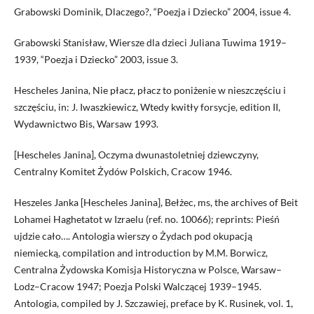
Grabowski Dominik, Dlaczego?, “Poezja i Dziecko” 2004, issue 4.
Grabowski Stanisław, Wiersze dla dzieci Juliana Tuwima 1919–
1939, “Poezja i Dziecko” 2003, issue 3.
Hescheles Janina, Nie płacz, płacz to poniżenie w nieszczęściu i
szczęściu, in: J. Iwaszkiewicz, Wtedy kwitły forsycje, edition II,
Wydawnictwo Bis, Warsaw 1993.
[Hescheles Janina], Oczyma dwunastoletniej dziewczyny,
Centralny Komitet Żydów Polskich, Cracow 1946.
Heszeles Janka [Hescheles Janina], Bełżec, ms, the archives of Beit
Lohamei Haghetatot w Izraelu (ref. no. 10066); reprints: Pieśń
ujdzie cało…. Antologia wierszy o Żydach pod okupacją
niemiecką, compilation and introduction by M.M. Borwicz,
Centralna Żydowska Komisja Historyczna w Polsce, Warsaw–
Lodz–Cracow 1947; Poezja Polski Walczącej 1939–1945.
Antologia, compiled by J. Szczawiej, preface by K. Rusinek, vol. 1,