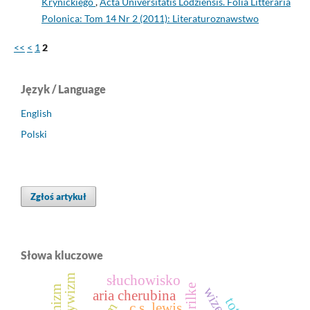
Krynickiego
,
Acta Universitatis Lodziensis. Folia Litteraria
Polonica: Tom 14 Nr 2 (2011): Literaturoznawstwo
<<
<
1
2
Język / Language
English
Polski
Zgłoś artykuł
Słowa kluczowe
słuchowisko
komizm
aria cherubina
c.s. lewis