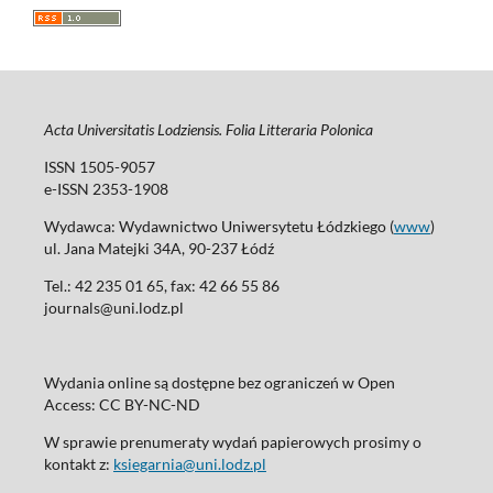
Acta Universitatis Lodziensis. Folia Litteraria Polonica
ISSN 1505-9057
e-ISSN 2353-1908
Wydawca: Wydawnictwo Uniwersytetu Łódzkiego (
www
)
ul. Jana Matejki 34A, 90-237 Łódź
Tel.: 42 235 01 65, fax: 42 66 55 86
journals@uni.lodz.pl
Wydania online są dostępne bez ograniczeń w Open
Access: CC BY-NC-ND
W sprawie prenumeraty wydań papierowych prosimy o
kontakt z:
ksiegarnia@uni.lodz.pl