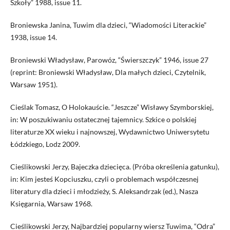
Szkoły” 1988, issue 11.
Broniewska Janina, Tuwim dla dzieci, “Wiadomości Literackie”
1938, issue 14.
Broniewski Władysław, Parowóz, “Świerszczyk” 1946, issue 27
(reprint: Broniewski Władysław, Dla małych dzieci, Czytelnik,
Warsaw 1951).
Cieślak Tomasz, O Holokauście. “Jeszcze” Wisławy Szymborskiej,
in: W poszukiwaniu ostatecznej tajemnicy. Szkice o polskiej
literaturze XX wieku i najnowszej, Wydawnictwo Uniwersytetu
Łódzkiego, Lodz 2009.
Cieślikowski Jerzy, Bajeczka dziecięca. (Próba określenia gatunku),
in: Kim jesteś Kopciuszku, czyli o problemach współczesnej
literatury dla dzieci i młodzieży, S. Aleksandrzak (ed.), Nasza
Księgarnia, Warsaw 1968.
Cieślikowski Jerzy, Najbardziej popularny wiersz Tuwima, “Odra”