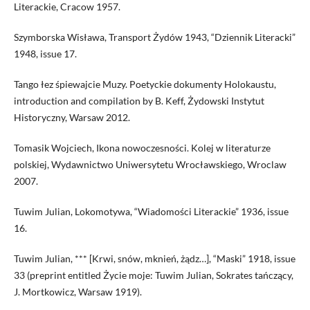
Literackie, Cracow 1957.
Szymborska Wisława, Transport Żydów 1943, “Dziennik Literacki”
1948, issue 17.
Tango łez śpiewajcie Muzy. Poetyckie dokumenty Holokaustu,
introduction and compilation by B. Keff, Żydowski Instytut
Historyczny, Warsaw 2012.
Tomasik Wojciech, Ikona nowoczesności. Kolej w literaturze
polskiej, Wydawnictwo Uniwersytetu Wrocławskiego, Wroclaw
2007.
Tuwim Julian, Lokomotywa, “Wiadomości Literackie” 1936, issue
16.
Tuwim Julian, *** [Krwi, snów, mknień, żądz…], “Maski” 1918, issue
33 (preprint entitled Życie moje: Tuwim Julian, Sokrates tańczący,
J. Mortkowicz, Warsaw 1919).