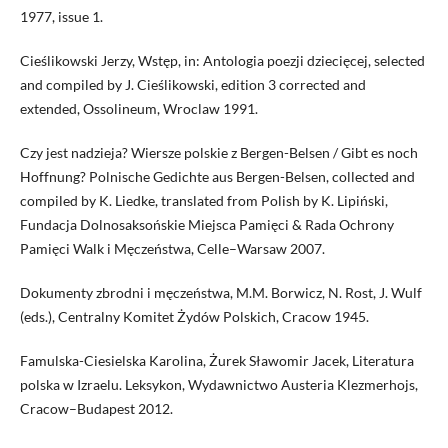
1977, issue 1.
Cieślikowski Jerzy, Wstęp, in: Antologia poezji dziecięcej, selected
and compiled by J. Cieślikowski, edition 3 corrected and
extended, Ossolineum, Wroclaw 1991.
Czy jest nadzieja? Wiersze polskie z Bergen-Belsen / Gibt es noch
Hoffnung? Polnische Gedichte aus Bergen-Belsen, collected and
compiled by K. Liedke, translated from Polish by K. Lipiński,
Fundacja Dolnosaksońskie Miejsca Pamięci & Rada Ochrony
Pamięci Walk i Męczeństwa, Celle–Warsaw 2007.
Dokumenty zbrodni i męczeństwa, M.M. Borwicz, N. Rost, J. Wulf
(eds.), Centralny Komitet Żydów Polskich, Cracow 1945.
Famulska-Ciesielska Karolina, Żurek Sławomir Jacek, Literatura
polska w Izraelu. Leksykon, Wydawnictwo Austeria Klezmerhojs,
Cracow–Budapest 2012.