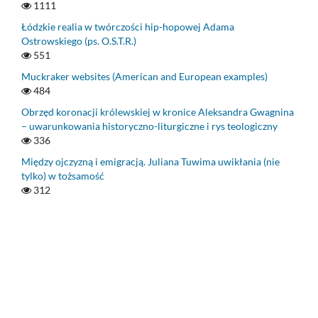
1111
Łódzkie realia w twórczości hip-hopowej Adama
Ostrowskiego (ps. O.S.T.R.)
551
Muckraker websites (American and European examples)
484
Obrzęd koronacji królewskiej w kronice Aleksandra Gwagnina
– uwarunkowania historyczno-liturgiczne i rys teologiczny
336
Między ojczyzną i emigracją. Juliana Tuwima uwikłania (nie
tylko) w tożsamość
312