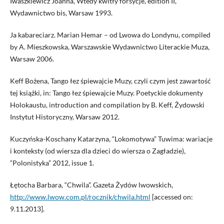
Iwaszkiewicz Joanna, Wtedy kwitły forsycje, edition II,
Wydawnictwo bis, Warsaw 1993.
Ja kabareciarz. Marian Hemar – od Lwowa do Londynu, compiled
by A. Mieszkowska, Warszawskie Wydawnictwo Literackie Muza,
Warsaw 2006.
Keff Bożena, Tango łez śpiewajcie Muzy, czyli czym jest zawartość
tej książki, in: Tango łez śpiewajcie Muzy. Poetyckie dokumenty
Holokaustu, introduction and compilation by B. Keff, Żydowski
Instytut Historyczny, Warsaw 2012.
Kuczyńska-Koschany Katarzyna, “Lokomotywa” Tuwima: wariacje
i konteksty (od wiersza dla dzieci do wiersza o Zagładzie),
“Polonistyka” 2012, issue 1.
Łętocha Barbara, “Chwila”. Gazeta Żydów lwowskich,
http://www.lwow.com.pl/rocznik/chwila.html
[accessed on:
9.11.2013].