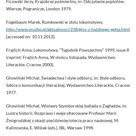
Ficowski Jerzy, Krajobraz pośmiertny, in: Odczytanie popiołów.
Wiersze, Pogranicze, London 1979.
Fogelbaum Marek, Rumkowski w stylu lokomotywy,
http://www.muzhp.pl/aktualnosci/238/glos-z-lodzkiego-getta.html
[accessed on: 10.11.2013].
Frajlich Anna, Lokomotywa, “Tygodnik Powszechny” 1999, issue 8
(reprint: Frajlich Anna, W słońcu listopada, Wydawnictwo
Literackie, Cracow 2000).
Głowiński Michał, Świadectwa i style odbioru, in: Style odbioru.
Szkice o komunikacji literackiej, Wydawnictwo Literackie, Cracow
1977.
Głowiński Michał, Wisławy Szymborskiej ballada o Zagładzie, in:
Lustra historii. Rozprawy i eseje ofiarowane Profesor Marii
Żmigrodzkiej z okazji pięćdziesięciolecia pracy naukowej, M.
Kalinowska, E. Wiślak (eds.), IBL, Warsaw 1998.