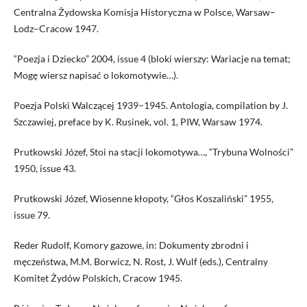
Centralna Żydowska Komisja Historyczna w Polsce, Warsaw–
Lodz–Cracow 1947.
“Poezja i Dziecko” 2004, issue 4 (bloki wierszy: Wariacje na temat;
Mogę wiersz napisać o lokomotywie…).
Poezja Polski Walczącej 1939–1945. Antologia, compilation by J.
Szczawiej, preface by K. Rusinek, vol. 1, PIW, Warsaw 1974.
Prutkowski Józef, Stoi na stacji lokomotywa…, “Trybuna Wolności”
1950, issue 43.
Prutkowski Józef, Wiosenne kłopoty, “Głos Koszaliński” 1955,
issue 79.
Reder Rudolf, Komory gazowe, in: Dokumenty zbrodni i
męczeństwa, M.M. Borwicz, N. Rost, J. Wulf (eds.), Centralny
Komitet Żydów Polskich, Cracow 1945.