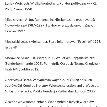
Łysiak Wojciech, Wielka kontestacja. Folklor polityczny w PRL,
PSO, Poznan 1998.
Międzyrzecki Artur, Romanca, in: Nieskończona przejrzystość.
Nowe wiersze (1987–1997) i wybór wierszy dawnych, Znak,
Cracow 1997.
Moczulski Leszek Aleksander, Stara lokomotywa, “Przekrój” 1993,
issue 49.
Morawiec Arkadiusz, Wstęp, in: L. Weliczker, Brygada śmierci
(Sonderkommando 1005). Pamiętnik, Ośrodek “Brama Grodzka –
Teatr NN”, Lublin 2012.
Obertyńska Beata, W bydlęcym wagonie, in: Gułag polskich
poetów. Od Komi do Kołymy. Wiersze, selection and preface by.
N. Taylor-Terlecka, Polska Fundacja Kulturalna, London 2000.
Ocalone we wspomnieniach. Wspomnienia byłych więźniów