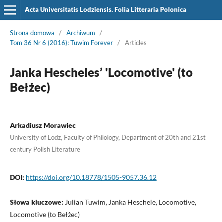
Acta Universitatis Lodziensis. Folia Litteraria Polonica
Strona domowa
/
Archiwum
/
Tom 36 Nr 6 (2016): Tuwim Forever
/
Articles
Janka Hescheles’ 'Locomotive' (to
Bełżec)
Arkadiusz Morawiec
University of Lodz, Faculty of Philology, Department of 20th and 21st
century Polish Literature
DOI:
https://doi.org/10.18778/1505-9057.36.12
Słowa kluczowe:
Julian Tuwim, Janka Heschele, Locomotive,
Locomotive (to Bełżec)