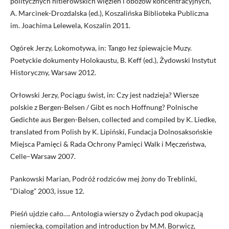
politycznych hitlerowskich więzień i obozów koncentracyjnych,
A. Marcinek-Drozdalska (ed.), Koszalińska Biblioteka Publiczna
im. Joachima Lelewela, Koszalin 2011.
Ogórek Jerzy, Lokomotywa, in: Tango łez śpiewajcie Muzy.
Poetyckie dokumenty Holokaustu, B. Keff (ed.), Żydowski Instytut
Historyczny, Warsaw 2012.
Orłowski Jerzy, Pociągu świst, in: Czy jest nadzieja? Wiersze
polskie z Bergen-Belsen / Gibt es noch Hoffnung? Polnische
Gedichte aus Bergen-Belsen, collected and compiled by K. Liedke,
translated from Polish by K. Lipiński, Fundacja Dolnosaksońskie
Miejsca Pamięci & Rada Ochrony Pamięci Walk i Męczeństwa,
Celle–Warsaw 2007.
Pankowski Marian, Podróż rodziców mej żony do Treblinki,
“Dialog” 2003, issue 12.
Pieśń ujdzie cało…. Antologia wierszy o Żydach pod okupacją
niemiecką, compilation and introduction by M.M. Borwicz,