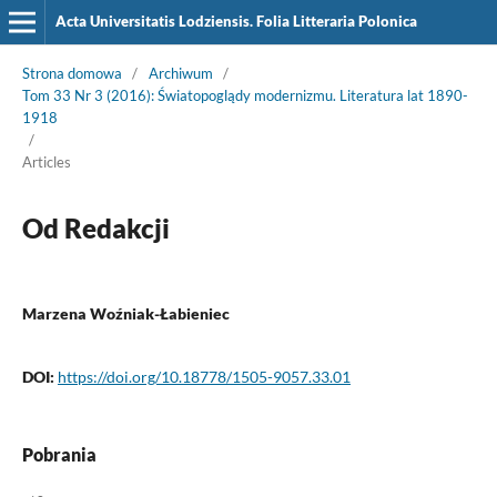
Acta Universitatis Lodziensis. Folia Litteraria Polonica
Strona domowa
/
Archiwum
/
Tom 33 Nr 3 (2016): Światopoglądy modernizmu. Literatura lat 1890-
1918
/
Articles
Od Redakcji
Marzena Woźniak-Łabieniec
DOI:
https://doi.org/10.18778/1505-9057.33.01
Pobrania