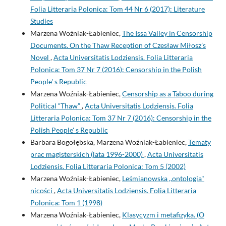
Folia Litteraria Polonica: Tom 44 Nr 6 (2017): Literature
Studies
Marzena Woźniak-Łabieniec,
The Issa Valley in Censorship
Documents. On the Thaw Reception of Czesław Miłosz’s
Novel
,
Acta Universitatis Lodziensis. Folia Litteraria
Polonica: Tom 37 Nr 7 (2016): Censorship in the Polish
People' s Republic
Marzena Woźniak-Łabieniec,
Censorship as a Taboo during
Political “Thaw”
,
Acta Universitatis Lodziensis. Folia
Litteraria Polonica: Tom 37 Nr 7 (2016): Censorship in the
Polish People' s Republic
Barbara Bogołębska, Marzena Woźniak-Łabieniec,
Tematy
prac magisterskich (lata 1996-2000)
,
Acta Universitatis
Lodziensis. Folia Litteraria Polonica: Tom 5 (2002)
Marzena Woźniak-Łabieniec,
Leśmianowska ,,ontologia"
nicości
,
Acta Universitatis Lodziensis. Folia Litteraria
Polonica: Tom 1 (1998)
Marzena Woźniak-Łabieniec,
Klasycyzm i metafizyka. (O