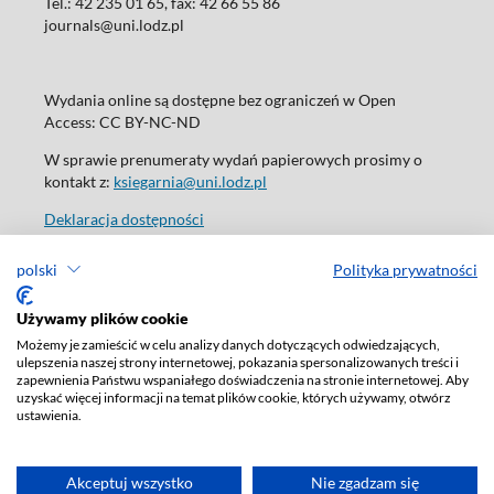
Tel.: 42 235 01 65, fax: 42 66 55 86
journals@uni.lodz.pl
Wydania online są dostępne bez ograniczeń w Open
Access: CC BY-NC-ND
W sprawie prenumeraty wydań papierowych prosimy o
kontakt z:
ksiegarnia@uni.lodz.pl
Deklaracja dostępności
polski
Polityka prywatności
Używamy plików cookie
Możemy je zamieścić w celu analizy danych dotyczących odwiedzających,
ulepszenia naszej strony internetowej, pokazania spersonalizowanych treści i
zapewnienia Państwu wspaniałego doświadczenia na stronie internetowej. Aby
uzyskać więcej informacji na temat plików cookie, których używamy, otwórz
ustawienia.
Akceptuj wszystko
Nie zgadzam się