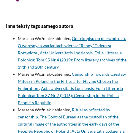
Inne teksty tego samego autora
Marzena Woźniak-Łabieniec,
Od rękopisu do pierwodruku.
O wczesnych wariantach wiersza “Ranny” Tadeusza
Różewicza
,
Acta Universitatis Lodziensis. Folia Litteraria
Polonica: Tom 55 Nr 4 (2019): From literary archives of the
19th and 20th century
Marzena Woźniak-Łabieniec,
Censorship Towards Czesław
Miłosz in Poland in the Fifties after Having Chosen the
Emigration
,
Acta Universitatis Lodziensis. Folia Litteraria
Polonica: Tom 37 Nr 7 (2016): Censorship in the Polish
People' s Republic
Marzena Woźniak-Łabieniec,
Ritual as reflected by
censorship. The Control Bureau as the custodian of the
cultural image of the authorities in the early days of the
People’s Republic of Poland
,
Acta Universitatis Lodziensis.