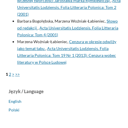
wczesnej twórczości Jarosława Marka Rymkiewicza)
,
Acta
Universitatis Lodziensis. Folia Litteraria Polonica: Tom 2
(2001)
Barbara Bogołębska, Marzena Woźniak-Łabieniec,
Słowo
od redakcji
,
Acta Universitatis Lodziensis. Folia Litteraria
Polonica: Tom 4 (2001)
Marzena Woźniak-Łabieniec,
Cenzura w okresie odwilży
jako temat tabu
,
Acta Universitatis Lodziensis. Folia
Litteraria Polonica: Tom 19 Nr 1 (2013): Cenzura wobec
literatury w Polsce Ludowej
1
2
>
>>
Język / Language
English
Polski