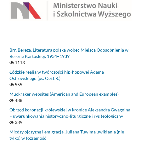
Brr, Bereza. Literatura polska wobec Miejsca Odosobnienia w
Berezie Kartuskiej. 1934–1939
1113
Łódzkie realia w twórczości hip-hopowej Adama
Ostrowskiego (ps. O.S.T.R.)
555
Muckraker websites (American and European examples)
488
Obrzęd koronacji królewskiej w kronice Aleksandra Gwagnina
– uwarunkowania historyczno-liturgiczne i rys teologiczny
339
Między ojczyzną i emigracją. Juliana Tuwima uwikłania (nie
tylko) w tożsamość