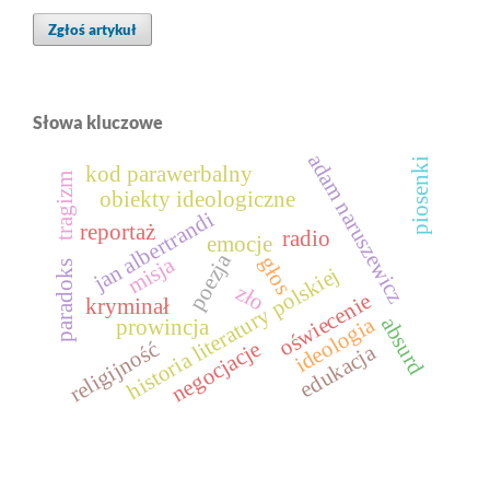
Zgłoś artykuł
Słowa kluczowe
adam naruszewicz
piosenki
kod parawerbalny
tragizm
obiekty ideologiczne
jan albertrandi
reportaż
radio
emocje
poezja
misja
głos
paradoks
historia literatury polskiej
zło
oświecenie
kryminał
ideologia
absurd
prowincja
religijność
negocjacje
edukacja