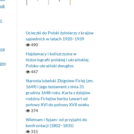
auk
tr
Ucieczki do Polski żołnierzy z krajów
sąsiednich w latach 1920–1939
490
ice
Hajdamacy i koliszczyzna w
historiografii polskiej i ukraińskiej.
czny
Polsko-ukraiński dwugłos
447
Starosta lubelski Zbigniew Firlej (zm.
1649) i jego testament z dnia 31
grudnia 1648 roku. Karta z dziejów
rodziny Firlejów herbu Lewart od
połowy XVI do połowy XVII wieku
374
Wietnam i Syjam: od przyjaźni do
konfrontacji (1802–1835)
315