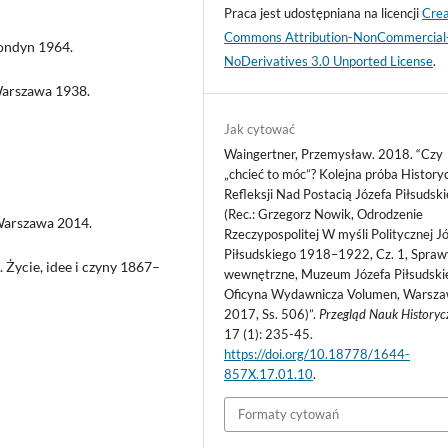
Praca jest udostępniana na licencji
Crea
Commons Attribution-NonCommercial
ondyn 1964.
NoDerivatives 3.0 Unported License
.
Warszawa 1938.
Jak cytować
Waingertner, Przemysław. 2018. “Czy
„chcieć to móc”? Kolejna próba History
Refleksji Nad Postacią Józefa Piłsudsk
(Rec.: Grzegorz Nowik, Odrodzenie
 Warszawa 2014.
Rzeczypospolitej W myśli Politycznej J
Piłsudskiego 1918–1922, Cz. 1, Spraw
 Życie, idee i czyny 1867–
wewnętrzne, Muzeum Józefa Piłsudski
Oficyna Wydawnicza Volumen, Warsz
2017, Ss. 506)”.
Przegląd Nauk History
17 (1): 235-45.
https://doi.org/10.18778/1644-
857X.17.01.10
.
Formaty cytowań