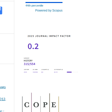
44th percentile
Powered by Scopus
iego
012,
c.: