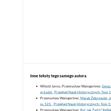
Inne teksty tego samego autora
Witold Jarno, Przemysław Waingertner,
Gmach
w Łodzi
,
Przegląd Nauk Historycznych: Tom 1
Przemysław Waingertner,
Marek Żebrowski, Je
ss. 523.
,
Przegląd Nauk Historycznych: Tom 13
Przemysław Waingertner,
Być jak Żydzi? Refl