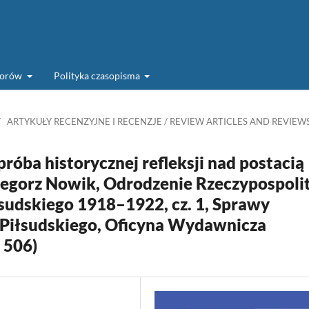
torów
Polityka czasopisma
/
ARTYKUŁY RECENZYJNE I RECENZJE / REVIEW ARTICLES AND REVIEW
próba historycznej refleksji nad postacią
rzegorz Nowik, Odrodzenie Rzeczypospoli
łsudskiego 1918–1922, cz. 1, Sprawy
Piłsudskiego, Oficyna Wydawnicza
 506)