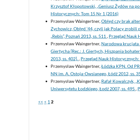
Krzysztof Kłopotowski, „Geniusz Żydów na po
Historycznych: Tom 15 Nr 1 (2016)
Przemysław Waingertner,
Obłęd czy brak alte
Zychowicz, Obłęd ’44, czyli jak Polacy zrobi
„Rebis”, Poznań 2013, ss. 511
,
Przegląd Nauk H
Przemysław Waingertner,
Narodowa krucjata c
Giertycha [Rec.: J. Giertych, Hiszpania bohat
2013, ss. 402].
,
Przegląd Nauk Historycznych:
Przemysław Waingertner,
Łódzka KPN. Od PRL 
NN im. A. Ostoja-Owsianego, Łódź 2012, ss. 
Przemysław Waingertner,
Rafał Kowalczyk, „
Uniwersytetu Łodzkiego, Łodź 2007, ss. 495
,
P
<<
<
1
2