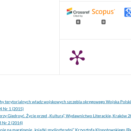
0
0
y terytorialnych władz wojskowych szczebla okręgowego Wojska Polsk
4 Nr 1 (2015)
rzy Giedroyć. Życie przed „Kulturą”, Wydawnictwo Literackie, Kraków 2
 Nr 2 (2014)
eksje na marginesie „książki-myślozbrodni” Krzysztofa Kłopotowskiego (Re