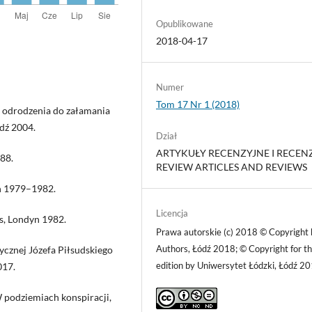
Opublikowane
2018-04-17
Numer
Tom 17 Nr 1 (2018)
d odrodzenia do załamania
dź 2004.
Dział
ARTYKUŁY RECENZYJNE I RECENZ
88.
REVIEW ARTICLES AND REVIEWS
dyn 1979–1982.
Licencja
s, Londyn 1982.
Prawa autorskie (c) 2018 © Copyright 
Authors, Łódź 2018; © Copyright for th
ycznej Józefa Piłsudskiego
edition by Uniwersytet Łódzki, Łódź 2
017.
 podziemiach konspiracji,