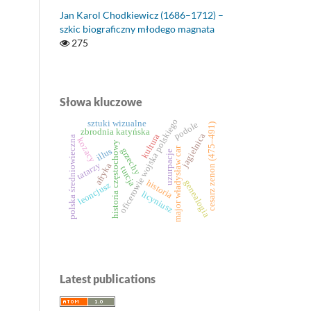
Jan Karol Chodkiewicz (1686–1712) –
szkic biograficzny młodego magnata
275
Słowa kluczowe
oficerowie wojska polskiego
sztuki wizualne
podole
cesarz zenon (475–491)
zbrodnia katyńska
jagielnica
kultura
polska średniowieczna
kozacy
historia częstochowy
major władysław car
grzechy
illus
uzurpacje
tatarzy
afryka
turcja
historia
genealogia
leoncjusz
licyniusz
Latest publications