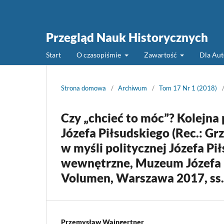
Przegląd Nauk Historycznych
Start
O czasopiśmie
Zawartość
Dla Au
Strona domowa
/
Archiwum
/
Tom 17 Nr 1 (2018)
Czy „chcieć to móc”? Kolejna 
Józefa Piłsudskiego (Rec.: G
w myśli politycznej Józefa Pi
wewnętrzne, Muzeum Józefa 
Volumen, Warszawa 2017, ss.
Przemysław Waingertner