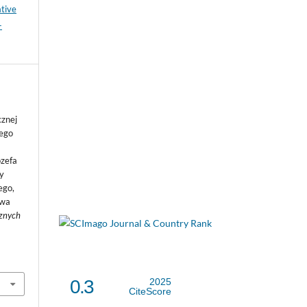
tive
-
cznej
iego
ózefa
y
ego,
awa
cznych
0.3
2025
CiteScore