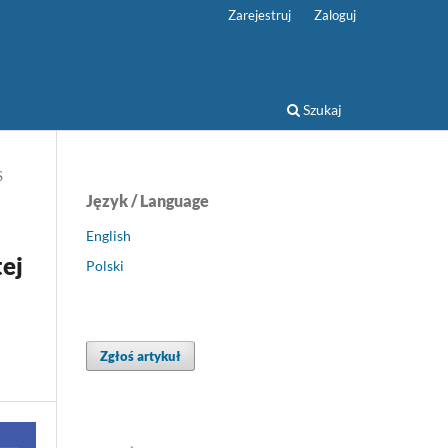
Zarejestruj
Zaloguj
Szukaj
S
Język / Language
English
tej
Polski
Zgłoś artykuł