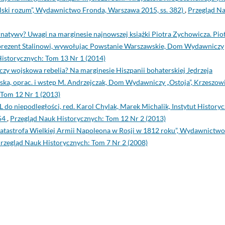
lski rozum”, Wydawnictwo Fronda, Warszawa 2015, ss. 382)
,
Przegląd N
rnatywy? Uwagi na marginesie najnowszej książki Piotra Zychowicza. Pio
li prezent Stalinowi, wywołując Powstanie Warszawskie, Dom Wydawniczy
istorycznych: Tom 13 Nr 1 (2014)
zy wojskowa rebelia? Na marginesie Hiszpanii bohaterskiej Jędrzeja
erska, oprac. i wstęp M. Andrzejczak, Dom Wydawniczy „Ostoja”, Krzeszow
 Tom 12 Nr 1 (2013)
do niepodległości, red. Karol Chylak, Marek Michalik, Instytut History
354
,
Przegląd Nauk Historycznych: Tom 12 Nr 2 (2013)
Katastrofa Wielkiej Armii Napoleona w Rosji w 1812 roku”, Wydawnictwo
rzegląd Nauk Historycznych: Tom 7 Nr 2 (2008)