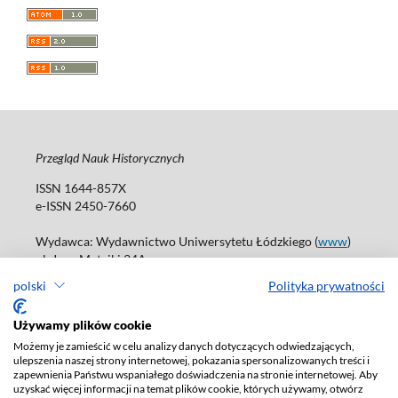
Przegląd Nauk Historycznych
ISSN 1644-857X
e-ISSN 2450-7660
Wydawca: Wydawnictwo Uniwersytetu Łódzkiego (
www
)
ul. Jana Matejki 34A
90-237 Łódź
polski
Polityka prywatności
Tel.: 42 235 01 65, fax: 42 66 55 86
Biuro: journals@uni.lodz.pl
Używamy plików cookie
Możemy je zamieścić w celu analizy danych dotyczących odwiedzających,
Deklaracja dostępności
ulepszenia naszej strony internetowej, pokazania spersonalizowanych treści i
zapewnienia Państwu wspaniałego doświadczenia na stronie internetowej. Aby
uzyskać więcej informacji na temat plików cookie, których używamy, otwórz