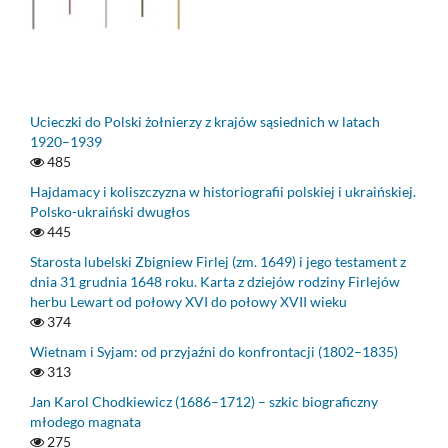
Ucieczki do Polski żołnierzy z krajów sąsiednich w latach
1920–1939
485
Hajdamacy i koliszczyzna w historiografii polskiej i ukraińskiej.
Polsko-ukraiński dwugłos
445
Starosta lubelski Zbigniew Firlej (zm. 1649) i jego testament z
dnia 31 grudnia 1648 roku. Karta z dziejów rodziny Firlejów
herbu Lewart od połowy XVI do połowy XVII wieku
374
Wietnam i Syjam: od przyjaźni do konfrontacji (1802–1835)
313
Jan Karol Chodkiewicz (1686–1712) – szkic biograficzny
młodego magnata
275