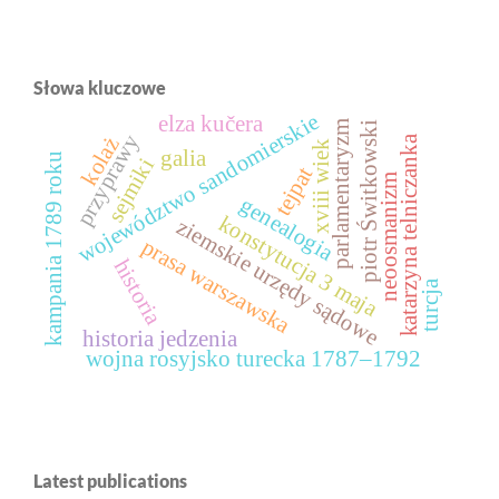
Słowa kluczowe
województwo sandomierskie
elza kučera
parlamentaryzm
piotr Świtkowski
przyprawy
katarzyna telniczanka
kolaż
xviii wiek
galia
kampania 1789 roku
sejmiki
tejpat
neoosmanizm
genealogia
konstytucja 3 maja
ziemskie urzędy sądowe
prasa warszawska
historia
turcja
historia jedzenia
wojna rosyjsko turecka 1787–1792
Latest publications