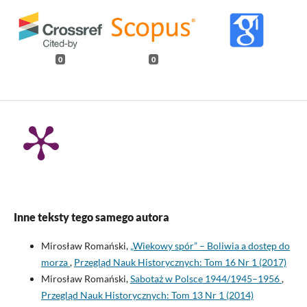
0
0
Inne teksty tego samego autora
Mirosław Romański,
„Wiekowy spór” – Boliwia a dostęp do
morza
,
Przegląd Nauk Historycznych: Tom 16 Nr 1 (2017)
Mirosław Romański,
Sabotaż w Polsce 1944/1945–1956
,
Przegląd Nauk Historycznych: Tom 13 Nr 1 (2014)