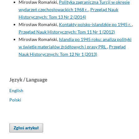
Mirosław Romański,
Polityka zagraniczna Turcji w okresie
wydarzeń czechosłowackich 1968 r.
,
Przegląd Nauk
Historycznych: Tom 13 Nr 2 (2014)
Mirosław Romański,
Kontakty polsko-islandzkie po 1945 r.
,
Przegląd Nauk Historycznych: Tom 11 Nr 1 (2012)
Mirosław Romański,
Islandia po 1945 roku: analiza polityki
w świetle materiałów źródłowych i prasy PRL
,
Przegląd
Nauk Historycznych: Tom 12 Nr 1 (2013)
Język / Language
English
Polski
Zgłoś artykuł