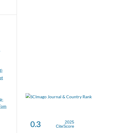
u
4)
et
a-
 Tom
0.3
2025
CiteScore