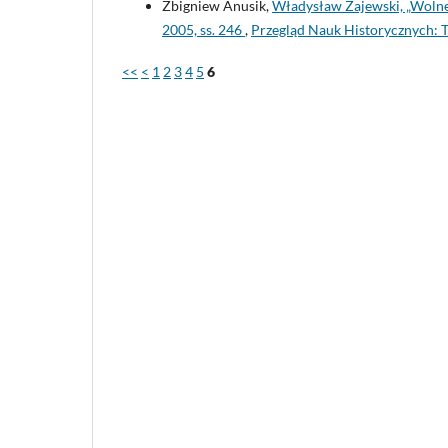
Zbigniew Anusik,
Władysław Zajewski, „Woln
2005, ss. 246
,
Przegląd Nauk Historycznych: T
<<
<
1
2
3
4
5
6