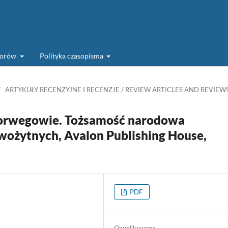
torów
Polityka czasopisma
/
ARTYKUŁY RECENZYJNE I RECENZJE / REVIEW ARTICLES AND REVIEW
orwegowie. Tożsamość narodowa
wożytnych, Avalon Publishing House,
PDF
Opublikowane