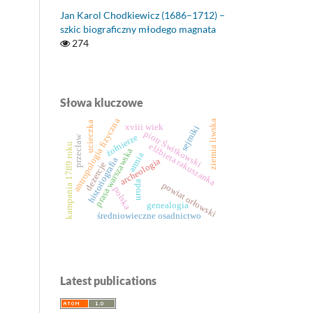
Jan Karol Chodkiewicz (1686–1712) –
szkic biograficzny młodego magnata
274
Słowa kluczowe
antropologia fizyczna
ziemia liwska
ucieczka
xviii wiek
sejmiki
piotr Świtkowski
żołnierze
przecław
kampania 1789 roku
elżbieta rakuszanka
prasa warszawska
armia
historiografia
archeologia
dezercje
uroda
powiat orłowski
polska
genealogia
średniowieczne osadnictwo
Latest publications