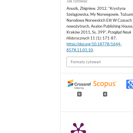
Jak cytować
Anusik, Zbigniew. 2012. “Krystyna
Szelągowska, My Norwegowie. Tożsa
Narodowa Norweskich Elit W Czasach
nowożytnych, Avalon Publishing House
Kraków 2011, Ss. 399”.
Przegląd Nauk
Historycznych
11 (1): 171-87.
https://doi.org/10.18778/1644-
857X.11.01.10
.
Formaty cytowań
0
0