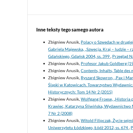
Inne teksty tego samego autora
Zbigniew Anusik,
Polacy o Szwedach w drugiej 
Gabriela Majewska, „Szwecja. Kraj – ludzie – 
Gdańskiego, Gdańsk 2004, ss. 399
,
Przegląd N
Zbigniew Anusik,
Profesor Jakub Goldberg (
Zbigniew Anusik,
Contents, Inhalts, Table de
Zbigniew Anusik,
Ryszard Skowron, „Pax i Mar
Śląski w Katowicach. Towarzystwo Wydawnicze 
Historycznych: Tom 14 Nr 2 (2015)
Zbigniew Anusik,
Wolfgang Froese, „Historia 
Krawiec, Katarzyna Śliwińska, Wydawnictwo
7 Nr 2 (2008)
Zbigniew Anusik,
Witold Filipczak, Życie se
Uniwersytetu Łódzkiego, Łódź 2012, ss. 674
,
P