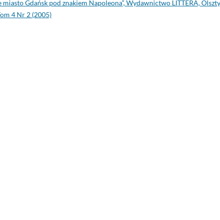
e miasto Gdańsk pod znakiem Napoleona”, Wydawnictwo LITTERA, Olszt
om 4 Nr 2 (2005)