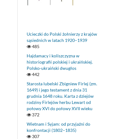
Ucieczki do Polski żołnierzy z krajów
sąsiednich w latach 1920–1939
485
Hajdamacy i koliszczyzna w
historiografii polskiej i ukraińskiej.
Polsko-ukraiński dwugłos
442
Starosta lubelski Zbigniew Firlej (zm.
1649) i jego testament z dnia 31
grudnia 1648 roku. Karta z dziejów
rodziny Firlejów herbu Lewart od
połowy XVI do połowy XVII wieku
372
Wietnam i Syjam: od przyjaźni do
konfrontacji (1802–1835)
307