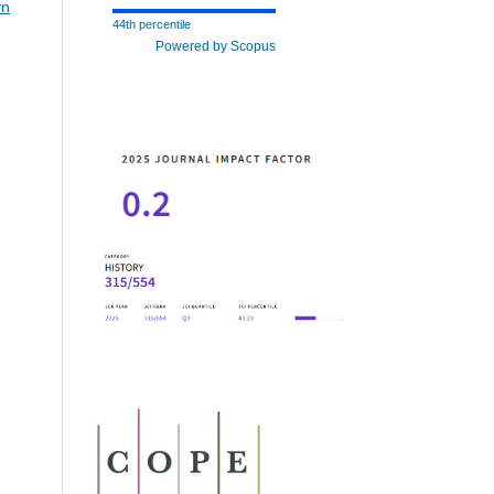
yn
44th percentile
Powered by Scopus