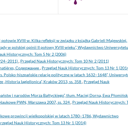
połowie XVIII w. Kilka refleksji w związku z książką Gabrieli Majewskiej.
rządy w polskiej opinii II połowy XVIII wieku”, Wydawnictwo Uniwersytet
auk Historycznych: Tom 5 Nr 2 (2006)
1924–2011)
,
Przegląd Nauk Historycznych: Tom 10 Nr 2 (2011)
s matières, Содержание
,
Przegląd Nauk Historycznych: Tom 13 Nr 1 (201
s. Polsko-hiszpańskie relacje polityczne w latach 1632–1648”, Uniwersyt
„Historia Iagiellonica”, Kraków 2013, ss. 358
,
Przegląd Nauk
państw i narodów Morza Bałtyckiego”, tłum. Maciej Dorna, Ewa Płomińsk
 Naukowe PWN, Warszawa 2007, ss. 324
,
Przegląd Nauk Historycznych:
jmikowe prowincji wielkopolskiej w latach 1780–1786, Wydawnictwo
rzegląd Nauk Historycznych: Tom 13 Nr 1 (2014)