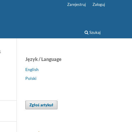
Zarejestruj
Zaloguj
Szukaj
S
Język / Language
English
Polski
Zgłoś artykuł