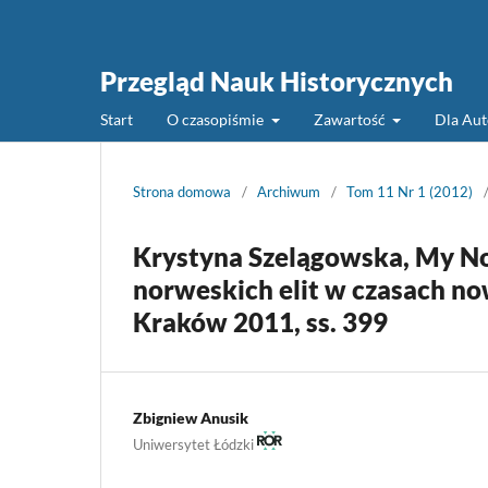
Przegląd Nauk Historycznych
Start
O czasopiśmie
Zawartość
Dla Au
Strona domowa
/
Archiwum
/
Tom 11 Nr 1 (2012)
Krystyna Szelągowska, My N
norweskich elit w czasach no
Kraków 2011, ss. 399
Zbigniew Anusik
Uniwersytet Łódzki