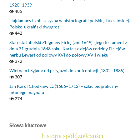
1920–1939
485
Hajdamacy i koliszczyzna w historiografii polskiej i ukraińskiej.
Polsko-ukraiński dwugłos
442
Starosta lubelski Zbigniew Firlej (zm. 1649) i jego testament z
dnia 31 grudnia 1648 roku. Karta z dziejów rodziny Firlejów
herbu Lewart od połowy XVI do połowy XVII wieku
372
Wietnam i Syjam: od przyjaźni do konfrontacji (1802–1835)
307
Jan Karol Chodkiewicz (1686–1712) – szkic biograficzny
młodego magnata
274
Słowa kluczowe
historia spółdzielczości