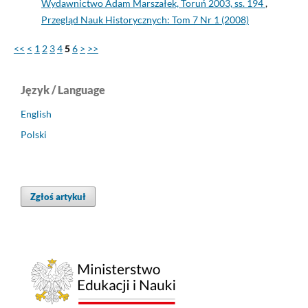
Wydawnictwo Adam Marszałek, Toruń 2003, ss. 194
,
Przegląd Nauk Historycznych: Tom 7 Nr 1 (2008)
<<
<
1
2
3
4
5
6
>
>>
Język / Language
English
Polski
Zgłoś artykuł