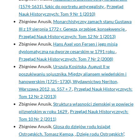
(1574-1631). Szkic do portretu antyregalisty
,
Przegląd
Nauk Historycznych: Tom 9 Nr 1 (2010)
Zbigniew Anusik,
Monarchistyczny zamach stanu Gustawa
III z 19 sierpnia 1772 r. Geneza, przebieg, konsekwencje
,
Przegląd Nauk Historycznych: Tom 12 Nr 1 (2013)
Zbigniew Anusik,
Hans Axel von Fersen i jego misja
dyplomatyczna na dworze cesarskim w 1791 roku
,
Przegląd Nauk Historycznych: Tom 7 Nr 2 (2008)
Zbigniew Anusik,
Urszula Kosińska, August II w
poszukiwaniu sojusznika. Między aliansem wiedeńskim i
hanowerskim (1725–1730), Wydawnictwo Neriton,
Warszawa 2012, ss. 557 + 7
,
Przegląd Nauk Historycznych:
Tom 12 Nr 2 (2013)
Zbigniew Anusik,
Struktura własności ziemskiej w powiecie
pilzneńskim w roku 1629
,
Przegląd Nauk Historycznych:
Tom 10 Nr 2 (2011)
Zbigniew Anusik,
Glosa do dziejów rodu książąt
Ostrogskich. Tomasz Kempa, „Dzieje rodu Ostrogskich”,