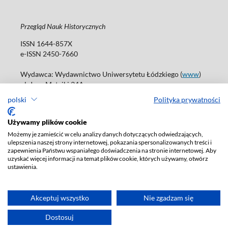
Przegląd Nauk Historycznych
ISSN 1644-857X
e-ISSN 2450-7660
Wydawca: Wydawnictwo Uniwersytetu Łódzkiego (
www
)
ul. Jana Matejki 34A
90-237 Łódź
polski
Polityka prywatności
Tel.: 42 235 01 65, fax: 42 66 55 86
Biuro: journals@uni.lodz.pl
Używamy plików cookie
Możemy je zamieścić w celu analizy danych dotyczących odwiedzających,
Deklaracja dostępności
ulepszenia naszej strony internetowej, pokazania spersonalizowanych treści i
zapewnienia Państwu wspaniałego doświadczenia na stronie internetowej. Aby
uzyskać więcej informacji na temat plików cookie, których używamy, otwórz
ustawienia.
Akceptuj wszystko
Nie zgadzam się
Dostosuj