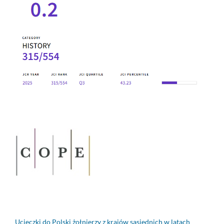
Ucieczki do Polski żołnierzy z krajów sąsiednich w latach