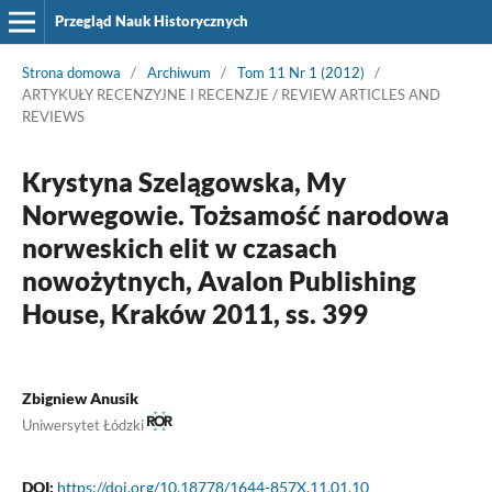
Przegląd Nauk Historycznych
Strona domowa
/
Archiwum
/
Tom 11 Nr 1 (2012)
/
ARTYKUŁY RECENZYJNE I RECENZJE / REVIEW ARTICLES AND
REVIEWS
Krystyna Szelągowska, My
Norwegowie. Tożsamość narodowa
norweskich elit w czasach
nowożytnych, Avalon Publishing
House, Kraków 2011, ss. 399
Zbigniew Anusik
Uniwersytet Łódzki
DOI:
https://doi.org/10.18778/1644-857X.11.01.10