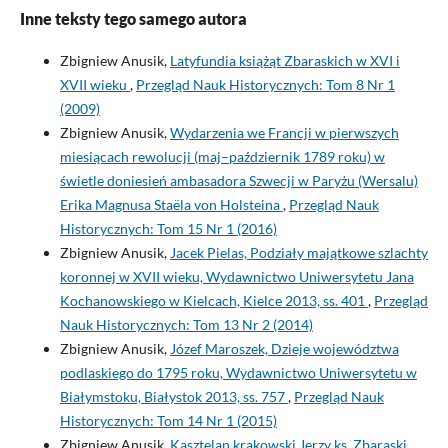
Inne teksty tego samego autora
Zbigniew Anusik,
Latyfundia książąt Zbaraskich w XVI i
XVII wieku
,
Przegląd Nauk Historycznych: Tom 8 Nr 1
(2009)
Zbigniew Anusik,
Wydarzenia we Francji w pierwszych
miesiącach rewolucji (maj–październik 1789 roku) w
świetle doniesień ambasadora Szwecji w Paryżu (Wersalu)
Erika Magnusa Staëla von Holsteina
,
Przegląd Nauk
Historycznych: Tom 15 Nr 1 (2016)
Zbigniew Anusik,
Jacek Pielas, Podziały majątkowe szlachty
koronnej w XVII wieku, Wydawnictwo Uniwersytetu Jana
Kochanowskiego w Kielcach, Kielce 2013, ss. 401
,
Przegląd
Nauk Historycznych: Tom 13 Nr 2 (2014)
Zbigniew Anusik,
Józef Maroszek, Dzieje województwa
podlaskiego do 1795 roku, Wydawnictwo Uniwersytetu w
Białymstoku, Białystok 2013, ss. 757
,
Przegląd Nauk
Historycznych: Tom 14 Nr 1 (2015)
Zbigniew Anusik,
Kasztelan krakowski Jerzy ks. Zbaraski