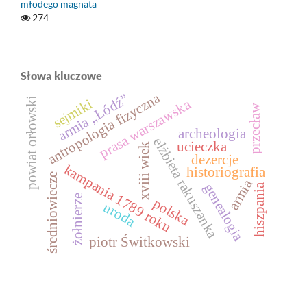
młodego magnata
274
Słowa kluczowe
antropologia fizyczna
armia „Łódź”
powiat orłowski
prasa warszawska
sejmiki
przecław
archeologia
elżbieta rakuszanka
ucieczka
xviii wiek
dezercje
kampania 1789 roku
historiografia
średniowiecze
armia
genealogia
hiszpania
żołnierze
polska
uroda
piotr Świtkowski