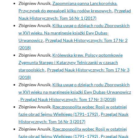
Zbigniew Anusik,
Zapomniana panna Lanckorońska.
Przyczynek do genealogii kilku rodów kresowych
,
Przegląd
Nauk Historycznych: Tom 16 Nr 1 (2017)
Zbigniew Anusik,
Kilka uwag o dziejach rodu Zborowskich
w XVI wieku. Na marginesie książki Ewy Dubas-
Urwanowicz
,
Przegląd Nauk Historycznych: Tom 17 Nr 2
(2018)
Zbigniew Anusik,
Królewska krew. Polscy potomkowie
Zygmunta Starego i Katarzyny Telniczanki w czasach
staropolskich
,
Przegląd Nauk Historycznych: Tom 17 Nr 3
(2018)
Zbigniew Anusik,
Kilka uwag o dziejach rodu Zborowskich
w XVI wieku na marginesie książki Ewy Dubas-Urwanowicz
,
Przegląd Nauk Historycznych: Tom 17 Nr 3 (2018)
Zbigniew Anusik,
Rzeczpospolita wobec Rosji w ostatniej
fazie obrad Sejmu Wielkiego (1791–1792)
,
Przegląd Nauk
Historycznych: Tom 16 Nr 3 (2017)
Zbigniew Anusik,
Rzeczpospolita wobec Rosji w ostatniej
fazie obrad Sejmu Wielkiego (1791–1792)
,
Przegląd Nauk