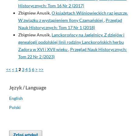
Historycznych: Tom 16 Nr 2 (2017)
Zbigniew Anusik,
O książętach Wiśniowieckich raz jeszcze.
W związku z wystąpieniem Ilony Czamańskiej
,
Przegląd
Nauk Historycznych: Tom 17 Nr 1 (2018)
Zbigniew Anusik,
Lanckorońscy na Jagielnicy. Z dziejów i
genealogii podolskiej linii rodziny Lanckorońskich herbu
Zadora w XVI i XVII wieku
,
Przegląd Nauk Historycznych:
Tom 22 Nr 2 (2023)
<<
<
1
2
3
4
5
6
>
>>
Język / Language
English
Polski
Zgłoś artykuł