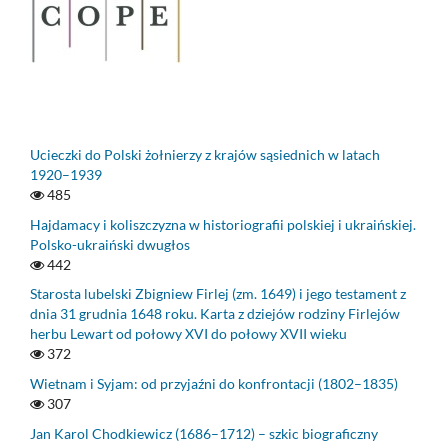
Ucieczki do Polski żołnierzy z krajów sąsiednich w latach
1920–1939
485
Hajdamacy i koliszczyzna w historiografii polskiej i ukraińskiej.
Polsko-ukraiński dwugłos
442
Starosta lubelski Zbigniew Firlej (zm. 1649) i jego testament z
dnia 31 grudnia 1648 roku. Karta z dziejów rodziny Firlejów
herbu Lewart od połowy XVI do połowy XVII wieku
372
Wietnam i Syjam: od przyjaźni do konfrontacji (1802–1835)
307
Jan Karol Chodkiewicz (1686–1712) – szkic biograficzny