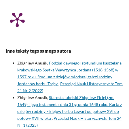
Inne teksty tego samego autora
Zbigniew Anusik,
Podział dawnego latyfundium kasztelana
krakowskiego Spytka Wawrzyńca Jordana (1518-1568) w
1597 roku. Studium z dziejów młodszej gałęzi rodziny
Jordanów herbu Trąby
,
Przegląd Nauk Historycznych: Tom
21 Nr 2 (2022)
Zbigniew Anusik,
Starosta lubelski Zbigniew Firlej (zm.
1649) i jego testament z dnia 31 grudnia 1648 roku. Karta z
dziejów rodziny Firlejów herbu Lewart od połowy XVI do
połowy XVII wieku
,
Przegląd Nauk Historycznych: Tom 24
Nr 1 (2025)