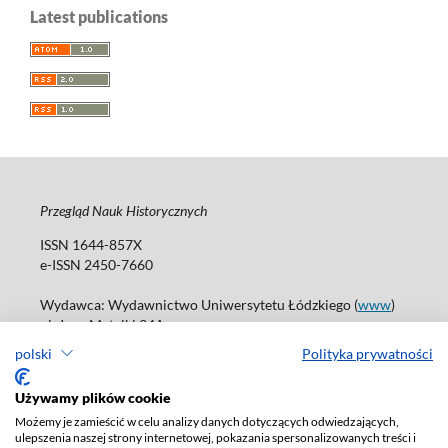
Latest publications
Przegląd Nauk Historycznych
ISSN 1644-857X
e-ISSN 2450-7660
Wydawca: Wydawnictwo Uniwersytetu Łódzkiego (
www
)
ul. Jana Matejki 34A
90-237 Łódź
polski
Polityka prywatności
Tel.: 42 235 01 65, fax: 42 66 55 86
Biuro: journals@uni.lodz.pl
Używamy plików cookie
Możemy je zamieścić w celu analizy danych dotyczących odwiedzających,
Deklaracja dostępności
ulepszenia naszej strony internetowej, pokazania spersonalizowanych treści i