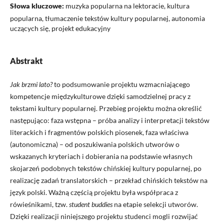
Słowa kluczowe:
muzyka popularna na lektoracie, kultura
popularna, tłumaczenie tekstów kultury popularnej, autonomia
uczących się, projekt edukacyjny
Abstrakt
Jak brzmi lato?
to podsumowanie projektu wzmacniającego
kompetencje międzykulturowe dzięki samodzielnej pracy z
tekstami kultury popularnej. Przebieg projektu można określić
następująco: faza wstępna – próba analizy i interpretacji tekstów
literackich i fragmentów polskich piosenek, faza właściwa
(autonomiczna) – od poszukiwania polskich utworów o
wskazanych kryteriach i dobierania na podstawie własnych
skojarzeń podobnych tekstów chińskiej kultury popularnej, po
realizację zadań translatorskich – przekład chińskich tekstów na
język polski. Ważną częścią projektu była współpraca z
rówieśnikami, tzw.
student buddies
na etapie selekcji utworów.
Dzięki realizacji niniejszego projektu studenci mogli rozwijać