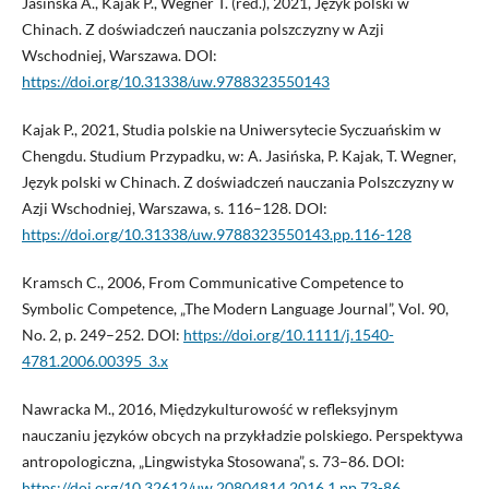
Jasińska A., Kajak P., Wegner T. (red.), 2021, Język polski w
Chinach. Z doświadczeń nauczania polszczyzny w Azji
Wschodniej, Warszawa. DOI:
https://doi.org/10.31338/uw.9788323550143
Kajak P., 2021, Studia polskie na Uniwersytecie Syczuańskim w
Chengdu. Studium Przypadku, w: A. Jasińska, P. Kajak, T. Wegner,
Język polski w Chinach. Z doświadczeń nauczania Polszczyzny w
Azji Wschodniej, Warszawa, s. 116–128. DOI:
https://doi.org/10.31338/uw.9788323550143.pp.116-128
Kramsch C., 2006, From Communicative Competence to
Symbolic Competence, „The Modern Language Journal”, Vol. 90,
No. 2, p. 249–252. DOI:
https://doi.org/10.1111/j.1540-
4781.2006.00395_3.x
Nawracka M., 2016, Międzykulturowość w refleksyjnym
nauczaniu języków obcych na przykładzie polskiego. Perspektywa
antropologiczna, „Lingwistyka Stosowana”, s. 73–86. DOI:
https://doi.org/10.32612/uw.20804814.2016.1.pp.73-86