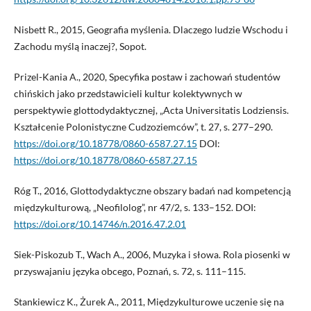
Nisbett R., 2015, Geografia myślenia. Dlaczego ludzie Wschodu i
Zachodu myślą inaczej?, Sopot.
Prizel-Kania A., 2020, Specyfika postaw i zachowań studentów
chińskich jako przedstawicieli kultur kolektywnych w
perspektywie glottodydaktycznej, „Acta Universitatis Lodziensis.
Kształcenie Polonistyczne Cudzoziemców”, t. 27, s. 277–290.
https://doi.org/10.18778/0860-6587.27.15
DOI:
https://doi.org/10.18778/0860-6587.27.15
Róg T., 2016, Glottodydaktyczne obszary badań nad kompetencją
międzykulturową, „Neofilolog”, nr 47/2, s. 133–152. DOI:
https://doi.org/10.14746/n.2016.47.2.01
Siek-Piskozub T., Wach A., 2006, Muzyka i słowa. Rola piosenki w
przyswajaniu języka obcego, Poznań, s. 72, s. 111–115.
Stankiewicz K., Żurek A., 2011, Międzykulturowe uczenie się na