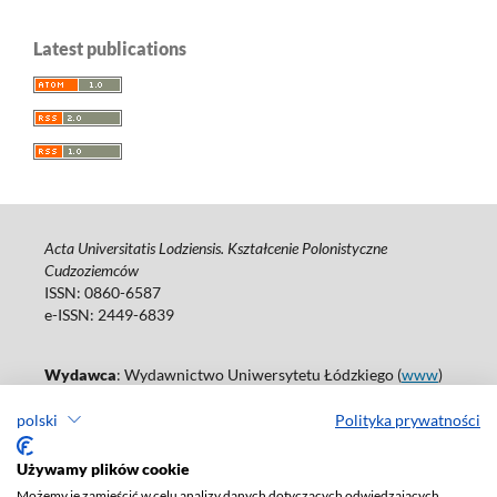
Latest publications
Acta Universitatis Lodziensis. Kształcenie Polonistyczne
Cudzoziemców
ISSN: 0860-6587
e-ISSN: 2449-6839
Wydawca
: Wydawnictwo Uniwersytetu Łódzkiego (
www
)
ul. Jana Matejki 34A, 90-237 Łódź
polski
Polityka prywatności
Tel.: 42 235 01 65, fax: 42 66 55 86
Biuro: journals@uni.lodz.pl
Używamy plików cookie
Deklaracja dostępności
Możemy je zamieścić w celu analizy danych dotyczących odwiedzających,