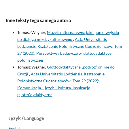
Inne teksty tego samego autora
Tomasz Wegner,
Muzyka alternatywna jako punkt wyjścia
do dialogu międzykulturowego
,
Acta Universitatis
Lodziensis. Kształcenie Polonistyczne Cudzoziemców: Tom
27 (2020): Perspektywy badawcze w glottodydaktyce
polonistycznej
Tomasz Wegner,
Glottodydaktyczna „podróż” online do
Gruzji
,
Acta Universitatis Lodziensis. Kształcenie
Polonistyczne Cudzoziemców: Tom 29 (2022):
Komunikacja – język – kultura. Inspiracje
(glotto)dydaktyczne
Język / Language
English