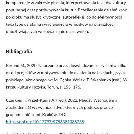
kompetencje w zakresie pisania, interpretowania tekstów kultury
popularnej oraz porównywania kultur. Prześledzenie działań krok
po kroku ma służyć krytycznej autorefleksji co do efektywności
tego typu działania i wyciągnięciu wniosków na przyszłość,
umożliwiających wprowadzenie usprawnień.
Bibliografia
Berend M., 2020, Nauczanie przez doświadczanie, czyli słów kilka
o roli projektów w motywowaniu do działania na lekcjach języka
polskiego jako obcego, w: M. Gębka-Wolak, T. Szkapienko (red.), W
kręgu kultury i języka, Toruń, s. 153–176.
Czerkies T., Prizel-Kania A. (red.), 2022, Między Wschodem a
Zachodem: O wyzwaniach dydaktycznych podczas pracy z
grupami chińskimi, Kraków. DOI:
https://doi.org/10.12797/9788381388238