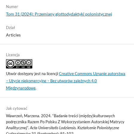
Numer
Tom 31 (2024): Przemiany glottodydaktyki polonistycznej
Dział
Articles
Licencja
Utwór dostępny jest na licencji
Creative Commons Uznanie autorstwa
– Użycie niekomercyjne – Bez utworów zależnych 4.0
Międzynarodowe
.
Jak cytować
Wawrzeń, Marzena. 2024. “Badanie treści (między)kulturowych
podręcznika Razem Po Polsku Z Wykorzystaniem Autorskiej Matrycy
Analitycznej”.
Acta Universitatis Lodziensis. Kształcenie Polonistyczne
Cudzoziemców
31 (September): 91-102.