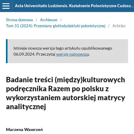
Acta Universitatis Lodziensis. Kształcenie Polonistyczne Cudzoziemców
Strona domowa
/
Archiwum
/
Tom 31 (2024): Przemiany glottodydaktyki polonistycznej
/
Articles
Istnieje nowsza wersja tego artykułu opublikowanego
06.09.2024. Przeczytaj
wersję najnowszą
.
Badanie treści (między)kulturowych
podręcznika Razem po polsku z
wykorzystaniem autorskiej matrycy
analitycznej
Marzena Wawrzeń