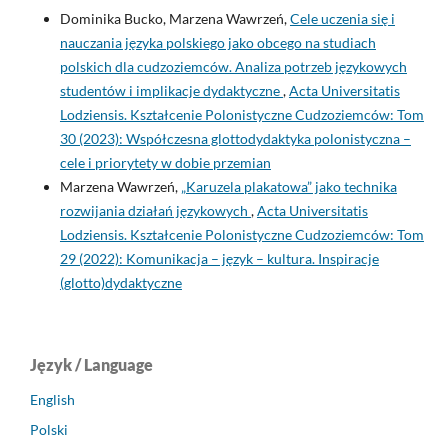
Dominika Bucko, Marzena Wawrzeń,
Cele uczenia się i
nauczania języka polskiego jako obcego na studiach
polskich dla cudzoziemców. Analiza potrzeb językowych
studentów i implikacje dydaktyczne
,
Acta Universitatis
Lodziensis. Kształcenie Polonistyczne Cudzoziemców: Tom
30 (2023): Współczesna glottodydaktyka polonistyczna –
cele i priorytety w dobie przemian
Marzena Wawrzeń,
„Karuzela plakatowa” jako technika
rozwijania działań językowych
,
Acta Universitatis
Lodziensis. Kształcenie Polonistyczne Cudzoziemców: Tom
29 (2022): Komunikacja – język – kultura. Inspiracje
(glotto)dydaktyczne
Język / Language
English
Polski