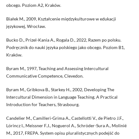
obcego. Poziom A2, Kraków.
Białek M., 2009, Kształcenie międzykulturowe w edukacji
językowej, Wrocław.
Bucko D., Prizel-Kania A., Rogala D., 2022, Razem po polsku.
Podręcznik do nauki języka polskiego jako obcego. Poziom B1,
Kraków.
Byram M., 1997, Teaching and Assessing Intercultural
Communicative Competence, Clevedon.
Byram M., Gribkova B., Starkey H., 2002, Developing The
Intercultural Dimension in Language Teaching. A Practical
Introduction for Teachers, Strasbourg.
Candelier M., Camilleri-Grima A., Castellotti V., de Pietro J.F.,
Lörincz I., Meissner F.J., Noguerol A., Schröder-Sura A., Molinié
M., 2017, FREPA. System opisu pluralistycznych podejść do