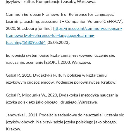
języków i kultur. Kompetencje i zasoby, Warszawa.
Common European Framework of Reference for Languages:
Learning, teaching, assessment – Companion Volume [CEFR-CV],
2020, Strasbourg [online],
https://rm.coe.int/common-european-
framework-of-reference-for-languages-learning-
teaching/16809ea0d4
[05.05.2023].
Europejski system opisu kształcenia językowego: uczenie się,
nauczanie, ocenianie [ESOKJ], 2003, Warszawa.
Gębal P., 2010, Dydaktyka kultury polskiej w kształceniu
językowym cudzoziemców. Podejście porównawcze, Kraków.
Gębal P., Miodunka W., 2020, Dydaktyka i metodyka nauczania
języka polskiego jako obcego i drugiego, Warszawa.
Janowska I., 2011, Podejście zadaniowe do nauczania i uczenia się
języków obcych. Na przykładzie języka polskiego jako obcego,
Kraków.