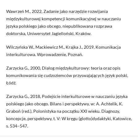
Wawrzeń M., 2022, Zadanie jako narzędzie rozwijania
międzykulturowej kompetencji komunikacyjnej w nauczaniu
języka polskiego jako obcego, niepublikowana rozprawa
doktorska, Uniwersytet Jagielloński, Kraków.
Wilczyńska W., Mackiewicz M., Krajka J., 2019, Komunikacja
interkulturowa. Wprowadzenie, Poznań.
Zarzycka G., 2000, Dialog międzykulturowy: teoria oraz opis
komunikowania się cudzoziemców przyswajających język polski,
Łódź.
Zarzycka G., 2018, Podejście interkulturowe w nauczaniu języka
polskiego jako obcego. Bilans i perspektywy, w: A. Achtelik, K.
Graboń (red.), Polonistyka na początku XXI wieku. Diagnozy,
koncepcje, perspektywy, t. V: W kręgu (glotto)dydaktyki, Katowice,
s. 534–547.