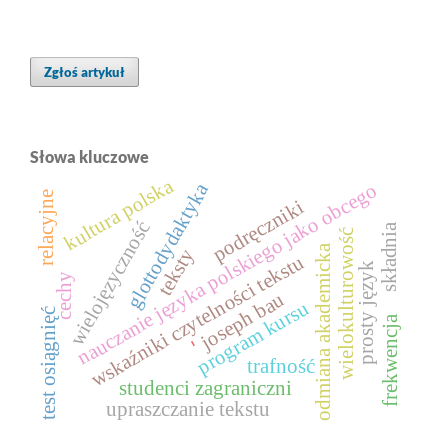
Zgłoś artykuł
Słowa kluczowe
kultura polska
glottodydaktyka
nauczanie języka polskiego jako obcego
relacyjne
podręczniki
wielojęzyczność
składnia
wielokulturowość
odmiana akademicka
teksty
wskaźniki czytelności tekstu
prosty język
cechy
joseph bau
program kursu
test osiągnięć
frekwencja
-
trafność
studenci zagraniczni
upraszczanie tekstu