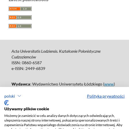
Acta Universitatis Lodziensis. Kształcenie Polonistyczne
Cudzoziemców
ISSN: 0860-6587
e-ISSN: 2449-6839
Wydawca
: Wydawnictwo Uniwersytetu Łódzkiego (
www
)
ul. Jana Matejki 34A, 90-237 Łódź
polski
Polityka prywatności
Tel.: 42 235 01 65, fax: 42 66 55 86
Biuro: journals@uni.lodz.pl
Używamy plików cookie
Deklaracja dostępności
Możemy je zamieścić w celu analizy danych dotyczących odwiedzających,
ulepszenia naszej strony internetowej, pokazania spersonalizowanych treści i
zapewnienia Państwu wspaniałego doświadczenia na stronie internetowej. Aby