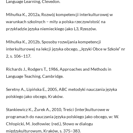
Language Learning, Clevedon.
Mihułka K., 2012a, Rozwój kompetencji interkulturowej w
warunkach szkolnych – mity a polska rzeczywistość na
przykładzie języka niemieckiego jako L3, Rzeszów.
Mihułka K., 2012b, Sposoby rozwijania kompetencji
interkulturowej na lekcji języka obcego, „Języki Obce w Szkole” nr
2, s. 106–117.
Richards J., Rodgers T., 1986, Approaches and Methods in
Language Teaching, Cambridge.
Seretny A., Lipińska E., 2005, ABC metodyki nauczania języka
polskiego jako obcego, Kraków.
Stankiewicz K., Żurek A., 2010, Treści (inter)kulturowe w
programach do nauczania języka polskiego jako obcego, w: W.
Chłopicki, M. Jodłowiec (red.), Słowo w dialogu
międzykulturowym, Kraków, s. 375–383.