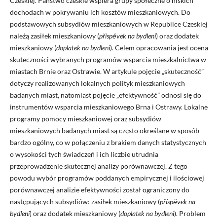
Czeskiej. Państwo czeskie wspiera grupy społeczne o niskich
dochodach w pokrywaniu ich kosztów mieszkaniowych. Do
podstawowych subsydiów mieszkaniowych w Republice Czeskiej
należą zasiłek mieszkaniowy (
příspěvek na bydleni
) oraz dodatek
mieszkaniowy (
doplatek na bydleni
). Celem opracowania jest ocena
skuteczności wybranych programów wsparcia mieszkalnictwa w
miastach Brnie oraz Ostrawie. W artykule pojęcie „skuteczność”
dotyczy realizowanych lokalnych polityk mieszkaniowych
badanych miast, natomiast pojęcie „efektywność” odnosi się do
instrumentów wsparcia mieszkaniowego Brna i Ostrawy. Lokalne
programy pomocy mieszkaniowej oraz subsydiów
mieszkaniowych badanych miast są często określane w sposób
bardzo ogólny, co w połączeniu z brakiem danych statystycznych
o wysokości tych świadczeń i ich liczbie utrudnia
przeprowadzenie skutecznej analizy porównawczej. Z tego
powodu wybór programów poddanych empirycznej i ilościowej
porównawczej analizie efektywności został ograniczony do
następujących subsydiów: zasiłek mieszkaniowy (
příspěvek na
bydleni
) oraz dodatek mieszkaniowy (
doplatek na bydleni
). Problem