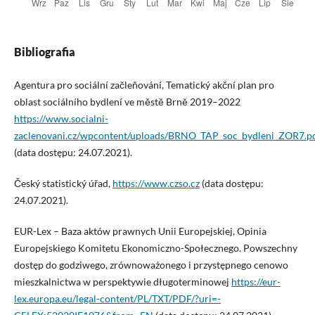
Bibliografia
Agentura pro sociální začleňování, Tematický akční plan pro
oblast sociálního bydlení ve městě Brně 2019–2022
https://www.socialni-
zaclenovani.cz/wpcontent/uploads/BRNO_TAP_soc_bydleni_ZOR7.p
(data dostępu: 24.07.2021).
Český statistický úřad,
https://www.czso.cz
(data dostępu:
24.07.2021).
EUR-Lex – Baza aktów prawnych Unii Europejskiej, Opinia
Europejskiego Komitetu Ekonomiczno-Społecznego. Powszechny
dostęp do godziwego, zrównoważonego i przystępnego cenowo
mieszkalnictwa w perspektywie długoterminowej
https://eur-
lex.europa.eu/legal-content/PL/TXT/PDF/?uri=-