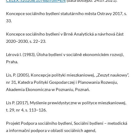
CELEX:52020IE1076&from=EN
(data dostępu: 24.07.2021).
Koncepce sociálního bydlení statutárního města Ostravy 2017, s.
33.
Koncepce sociálního bydlení v Brně Analytická a návrhová část
2020–2030, s. 22–23.
Lérová I. (1983), Úloha bydlení v sociálně ekonomickém rozvoji,
Praha.
Lis, P. (2005), Koncepcje polityki mieszkaniowej, „Zeszyt naukowy”,
nr 31, Katedra Polityki Gospodarczej i Planowania Rozwoju,
Akademia Ekonomiczna w Poznaniu, Poznań.
Lis P. (2017), Myślenie prewidystyczne w polityce mieszkaniowej,
t. 29, nr 4, s. 113–126.
Projekt Podpora sociálního bydlení, Sociální bydlení – metodická
a informační podpora v oblasti sociálních agend,