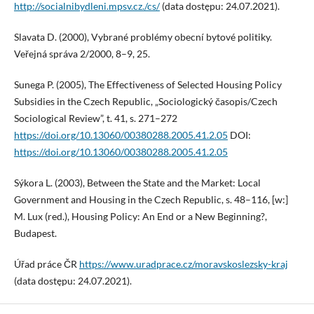
http://socialnibydleni.mpsv.cz./cs/
(data dostępu: 24.07.2021).
Slavata D. (2000), Vybrané problémy obecní bytové politiky.
Veřejná správa 2/2000, 8–9, 25.
Sunega P. (2005), The Effectiveness of Selected Housing Policy
Subsidies in the Czech Republic, „Sociologický časopis/Czech
Sociological Review”, t. 41, s. 271–272
https://doi.org/10.13060/00380288.2005.41.2.05
DOI:
https://doi.org/10.13060/00380288.2005.41.2.05
Sýkora L. (2003), Between the State and the Market: Local
Government and Housing in the Czech Republic, s. 48–116, [w:]
M. Lux (red.), Housing Policy: An End or a New Beginning?,
Budapest.
Úřad práce ČR
https://www.uradprace.cz/moravskoslezsky-kraj
(data dostępu: 24.07.2021).