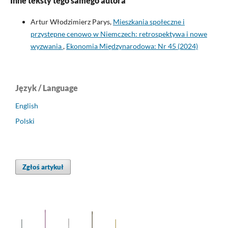
Inne teksty tego samego autora
Artur Włodzimierz Parys,
Mieszkania społeczne i
przystępne cenowo w Niemczech: retrospektywa i nowe
wyzwania
,
Ekonomia Międzynarodowa: Nr 45 (2024)
Język / Language
English
Polski
Zgłoś artykuł