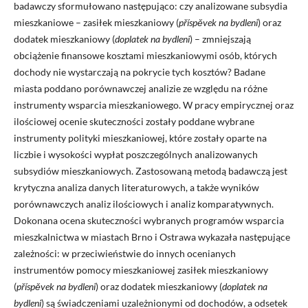
badawczy sformułowano następująco: czy analizowane subsydia
mieszkaniowe – zasiłek mieszkaniowy (
příspěvek na bydleni
) oraz
dodatek mieszkaniowy (
doplatek na bydleni
) – zmniejszają
obciążenie finansowe kosztami mieszkaniowymi osób, których
dochody nie wystarczają na pokrycie tych kosztów? Badane
miasta poddano porównawczej analizie ze względu na różne
instrumenty wsparcia mieszkaniowego. W pracy empirycznej oraz
ilościowej ocenie skuteczności zostały poddane wybrane
instrumenty polityki mieszkaniowej, które zostały oparte na
liczbie i wysokości wypłat poszczególnych analizowanych
subsydiów mieszkaniowych. Zastosowaną metodą badawczą jest
krytyczna analiza danych literaturowych, a także wyników
porównawczych analiz ilościowych i analiz komparatywnych.
Dokonana ocena skuteczności wybranych programów wsparcia
mieszkalnictwa w miastach Brno i Ostrawa wykazała następujące
zależności: w przeciwieństwie do innych ocenianych
instrumentów pomocy mieszkaniowej zasiłek mieszkaniowy
(
příspěvek na bydleni
) oraz dodatek mieszkaniowy (
doplatek na
bydleni
) są świadczeniami uzależnionymi od dochodów, a odsetek