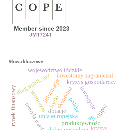
Słowa kluczowe
województwo łódzkie
dług publiczny
inwestorzy zagraniczni
informacja
kryzys gospodarczy
rynek finansowy
inwestycje
ekonomia
terroryzm
frytki
polska
metoda warda
chipsy
dotacje
unia europejska
gti
produktywność
kryzys
dobra pośrednie