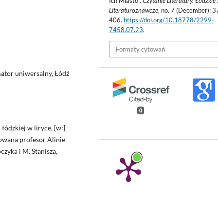
Ich Miasto”.
Czytanie Literatury. Łódzkie 
Literaturoznawcze
, no. 7 (December): 3
406.
https://doi.org/10.18778/2299-
7458.07.23
.
Formaty cytowań
mator uniwersalny, Łódź
0
łódzkiej w liryce, [w:]
rowana profesor Alinie
zyka i M. Stanisza,