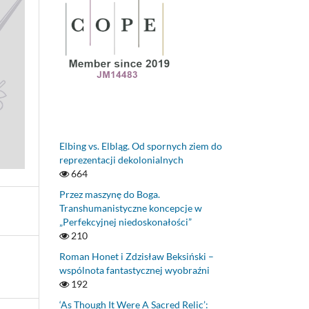
Elbing vs. Elbląg. Od spornych ziem do
reprezentacji dekolonialnych
664
Przez maszynę do Boga.
Transhumanistyczne koncepcje w
„Perfekcyjnej niedoskonałości”
210
Roman Honet i Zdzisław Beksiński –
wspólnota fantastycznej wyobraźni
192
‘As Though It Were A Sacred Relic’: