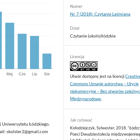
Numer
Nr 7 (2018): Czytanie Leśmiana
Dział
Czytanie (około)łódzkie
Licencja
Utwór dostępny jest na licencji
Creativ
Commons Uznanie autorstwa – Użycie
niekomercyjne – Bez utworów zależnyc
Międzynarodowe
.
Jak cytować
ej Uniwersytetu Łódzkiego.
Kołodziejczyk, Sylwester. 2018. “Łódz
mail: skolster2@gmail.com
Poeci Dwudziestolecia międzywojenneg