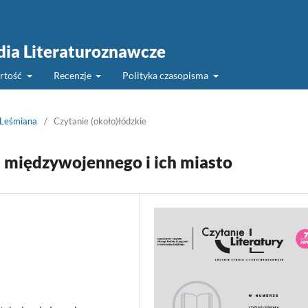
udia Literaturoznawcze
rtość
Recenzje
Polityka czasopisma
 Leśmiana
/
Czytanie (około)łódzkie
a międzywojennego i ich miasto