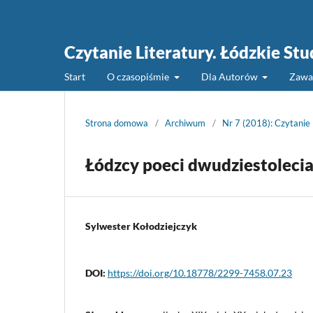
Czytanie Literatury. Łódzkie St
Start
O czasopiśmie
Dla Autorów
Zawa
Strona domowa
/
Archiwum
/
Nr 7 (2018): Czytanie
Łódzcy poeci dwudziestoleci
Sylwester Kołodziejczyk
DOI:
https://doi.org/10.18778/2299-7458.07.23