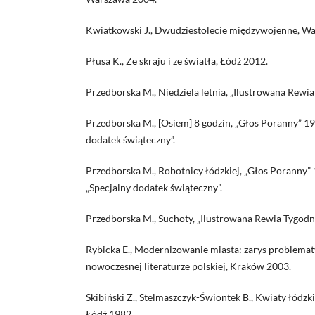
Kwiatkowski J., Dwudziestolecie międzywojenne, W
Płusa K., Ze skraju i ze światła, Łódź 2012.
Przedborska M., Niedziela letnia, „Ilustrowana Rewi
Przedborska M., [Osiem] 8 godzin, „Głos Poranny” 193
dodatek świąteczny”.
Przedborska M., Robotnicy łódzkiej, „Głos Poranny” 
„Specjalny dodatek świąteczny”.
Przedborska M., Suchoty, „Ilustrowana Rewia Tygodn
Rybicka E., Modernizowanie miasta: zarys problemat
nowoczesnej literaturze polskiej, Kraków 2003.
Skibiński Z., Stelmaszczyk-Świontek B., Kwiaty łódzki
Łódź 1982.