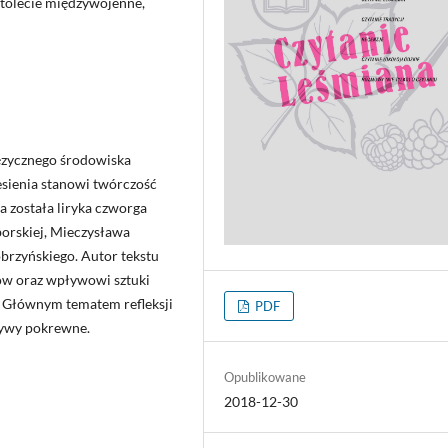
stolecie międzywojenne,
języcznego środowiska
esienia stanowi twórczość
a została liryka czworga
orskiej, Mieczysława
rzyńskiego. Autor tekstu
tów oraz wpływowi sztuki
. Głównym tematem refleksji
PDF
otywy pokrewne.
Opublikowane
2018-12-30