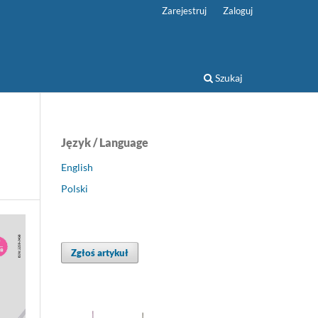
Zarejestruj
Zaloguj
Szukaj
Język / Language
English
Polski
Zgłoś artykuł