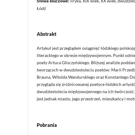
Słowa kluczowe:
liryka, XIX wiek, XX wiek, dwudzie
Łódź
Abstrakt
Artykuł jest przeglądem osiągnięć łódzkiego polsko
literackiego w okresie międzywojennym. Punkt odni
poety Artura Glisczyńskiego. Bliższej analizie poddan
tworzących w dwudziestoleciu poetów: Marii Przedb
Brauna, Witolda Wandurskiego oraz Konstantego Dob
przygląda się zróżnicowanej poetyce łódzkich artys
dwudziestolecia międzywojennego na ich twórczość
jest jednak miasto, jego przestrzeń, mieszkańcy i m
Pobrania