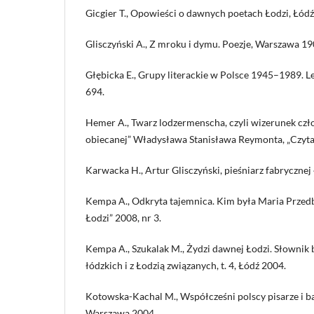
Gicgier T., Opowieści o dawnych poetach Łodzi, Łódź
Glisczyński A., Z mroku i dymu. Poezje, Warszawa 19
Głębicka E., Grupy literackie w Polsce 1945–1989. L
694.
Hemer A., Twarz lodzermenscha, czyli wizerunek czł
obiecanej” Władysława Stanisława Reymonta, „Czytani
Karwacka H., Artur Glisczyński, pieśniarz fabrycznej
Kempa A., Odkryta tajemnica. Kim była Maria Przed
Łodzi” 2008, nr 3.
Kempa A., Szukalak M., Żydzi dawnej Łodzi. Słownik
łódzkich i z Łodzią związanych, t. 4, Łódź 2004.
Kotowska-Kachal M., Współcześni polscy pisarze i bad
Warszawa 2004.