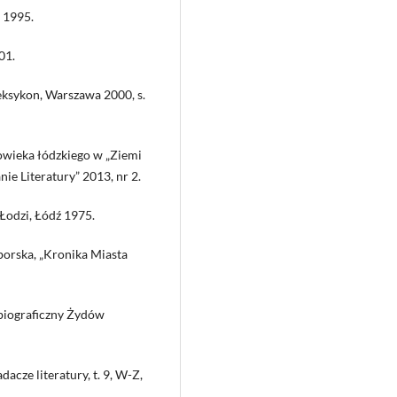
 1995.
01.
eksykon, Warszawa 2000, s.
owieka łódzkiego w „Ziemi
e Literatury” 2013, nr 2.
 Łodzi, Łódź 1975.
borska, „Kronika Miasta
 biograficzny Żydów
acze literatury, t. 9, W-Z,