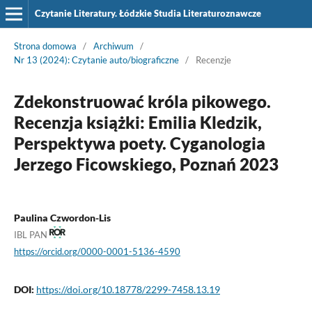
Czytanie Literatury. Łódzkie Studia Literaturoznawcze
Strona domowa
/
Archiwum
/
Nr 13 (2024): Czytanie auto/biograficzne
/
Recenzje
Zdekonstruować króla pikowego.
Recenzja książki: Emilia Kledzik,
Perspektywa poety. Cyganologia
Jerzego Ficowskiego, Poznań 2023
Paulina Czwordon-Lis
IBL PAN
https://orcid.org/0000-0001-5136-4590
DOI:
https://doi.org/10.18778/2299-7458.13.19