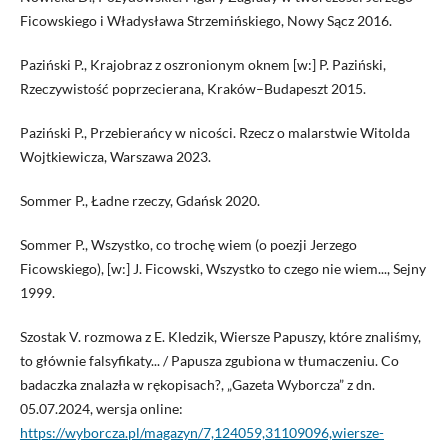
Ficowskiego i Władysława Strzemińskiego, Nowy Sącz 2016.
Paziński P., Krajobraz z oszronionym oknem [w:] P. Paziński,
Rzeczywistość poprzecierana, Kraków–Budapeszt 2015.
Paziński P., Przebierańcy w nicości. Rzecz o malarstwie Witolda
Wojtkiewicza, Warszawa 2023.
Sommer P., Ładne rzeczy, Gdańsk 2020.
Sommer P., Wszystko, co trochę wiem (o poezji Jerzego
Ficowskiego), [w:] J. Ficowski, Wszystko to czego nie wiem..., Sejny
1999.
Szostak V. rozmowa z E. Kledzik, Wiersze Papuszy, które znaliśmy,
to głównie falsyfikaty... / Papusza zgubiona w tłumaczeniu. Co
badaczka znalazła w rękopisach?, „Gazeta Wyborcza” z dn.
05.07.2024, wersja online:
https://wyborcza.pl/magazyn/7,124059,31109096,wiersze-