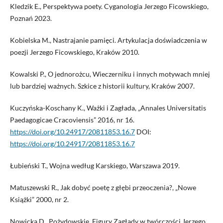
Kledzik E., Perspektywa poety. Cyganologia Jerzego Ficowskiego,
Poznań 2023.
Kobielska M., Nastrajanie pamięci. Artykulacja doświadczenia w
poezji Jerzego Ficowskiego, Kraków 2010.
Kowalski P., O jednorożcu, Wieczerniku i innych motywach mniej
lub bardziej ważnych. Szkice z historii kultury, Kraków 2007.
Kuczyńska-Koschany K., Ważki i Zagłada, „Annales Universitatis
Paedagogicae Cracoviensis” 2016, nr 16.
https://doi.org/10.24917/20811853.16.7
DOI:
https://doi.org/10.24917/20811853.16.7
Łubieński T., Wojna według Karskiego, Warszawa 2019.
Matuszewski R., Jak dobyć poetę z głębi przeoczenia?, „Nowe
Książki” 2000, nr 2.
Nowicka D., Pożydowskie. Figury Zagłady w twórczości Jerzego