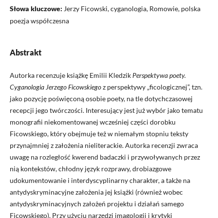
Słowa kluczowe:
Jerzy Ficowski, cyganologia, Romowie, polska
poezja współczesna
Abstrakt
Autorka recenzuje książkę Emilii Kledzik
Perspektywa poety.
Cyganologia Jerzego Ficowskiego
z perspektywy „ficologicznej”, tzn.
jako pozycję poświęconą osobie poety, na tle dotychczasowej
recepcji jego twórczości. Interesujący jest już wybór jako tematu
monografii niekomentowanej wcześniej części dorobku
Ficowskiego, który obejmuje też w niemałym stopniu teksty
przynajmniej z założenia nieliterackie. Autorka recenzji zwraca
uwagę na rozległość kwerend badaczki i przywoływanych przez
nią kontekstów, chłodny język rozprawy, drobiazgowe
udokumentowanie i interdyscyplinarny charakter, a także na
antydyskryminacyjne założenia jej książki (również wobec
antydyskryminacyjnych założeń projektu i działań samego
Ficowskiego). Przy użyciu narzędzi imagologii i krytyki