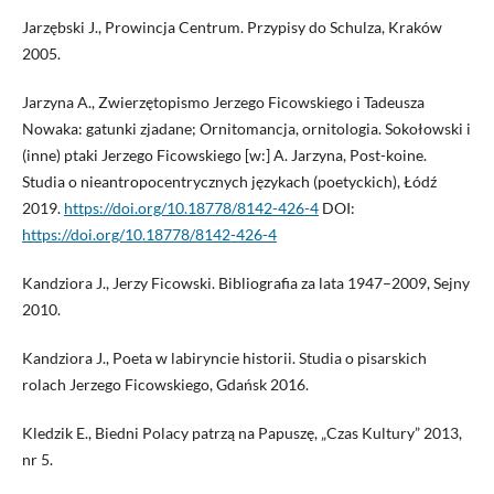
Jarzębski J., Prowincja Centrum. Przypisy do Schulza, Kraków
2005.
Jarzyna A., Zwierzętopismo Jerzego Ficowskiego i Tadeusza
Nowaka: gatunki zjadane; Ornitomancja, ornitologia. Sokołowski i
(inne) ptaki Jerzego Ficowskiego [w:] A. Jarzyna, Post-koine.
Studia o nieantropocentrycznych językach (poetyckich), Łódź
2019.
https://doi.org/10.18778/8142-426-4
DOI:
https://doi.org/10.18778/8142-426-4
Kandziora J., Jerzy Ficowski. Bibliografia za lata 1947–2009, Sejny
2010.
Kandziora J., Poeta w labiryncie historii. Studia o pisarskich
rolach Jerzego Ficowskiego, Gdańsk 2016.
Kledzik E., Biedni Polacy patrzą na Papuszę, „Czas Kultury” 2013,
nr 5.