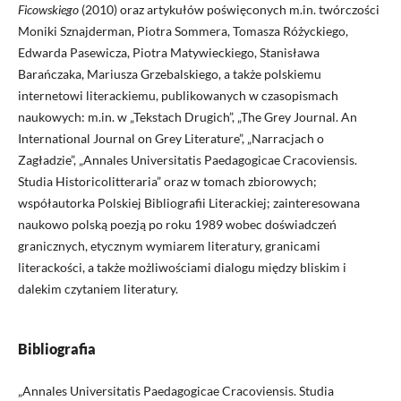
Ficowskiego
(2010) oraz artykułów poświęconych m.in. twórczości
Moniki Sznajderman, Piotra Sommera, Tomasza Różyckiego,
Edwarda Pasewicza, Piotra Matywieckiego, Stanisława
Barańczaka, Mariusza Grzebalskiego, a także polskiemu
internetowi literackiemu, publikowanych w czasopismach
naukowych: m.in. w „Tekstach Drugich”, „The Grey Journal. An
International Journal on Grey Literature”, „Narracjach o
Zagładzie”, „Annales Universitatis Paedagogicae Cracoviensis.
Studia Historicolitteraria” oraz w tomach zbiorowych;
współautorka Polskiej Bibliografii Literackiej; zainteresowana
naukowo polską poezją po roku 1989 wobec doświadczeń
granicznych, etycznym wymiarem literatury, granicami
literackości, a także możliwościami dialogu między bliskim i
dalekim czytaniem literatury.
Bibliografia
„Annales Universitatis Paedagogicae Cracoviensis. Studia