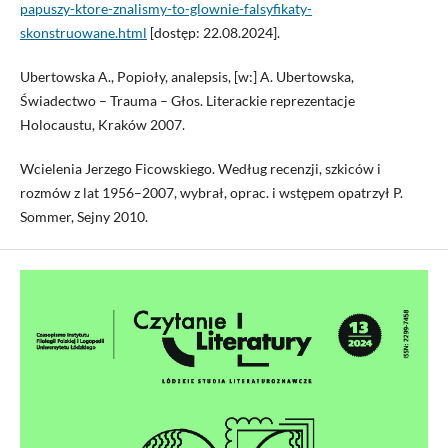
papuszy-ktore-znalismy-to-glownie-falsyfikaty-
skonstruowane.html
[dostęp: 22.08.2024].
Ubertowska A., Popioły, analepsis, [w:] A. Ubertowska,
Świadectwo – Trauma – Głos. Literackie reprezentacje
Holocaustu, Kraków 2007.
Wcielenia Jerzego Ficowskiego. Według recenzji, szkiców i
rozmów z lat 1956–2007, wybrał, oprac. i wstępem opatrzył P.
Sommer, Sejny 2010.