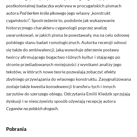
postkolonialnej badaczka wykrywa w procygańskich pismach
autora
Pod berłem króla pikowego
jego własny „konstrukt
cygańskości”. Spostrzeżenie to, podobnie jak wykazywanie
historycznego charakteru cyganologii poprzez analizę
uwarunkowań, w jakich pisma te powstawały, ma na celu odnowę
polskiego stanu badań romologicznych. Autorka recenzji odnosi
się także do ambiwalencji, jaką wywołuje zderzenie postawy
twórcy afirmującego bogactwo różnych kultur i stającego po
stronie prześladowanych mniejszości z wynikami analizy jego
tekstów, w których nowe teorie pozwalają zobaczyć efekty
zbytniego przywiązania do własnego konstruktu. Zasygnalizowana
zostaje także kwestia konsekwencji transferu tych i innych
zarzutów do szerszego obiegu. Odczytania Emilii Kledzik sprzyjają
dyskusji i w nieoczywisty sposób ożywiają recepcję autora
Cyganów na polskich drogach
.
Pobrania