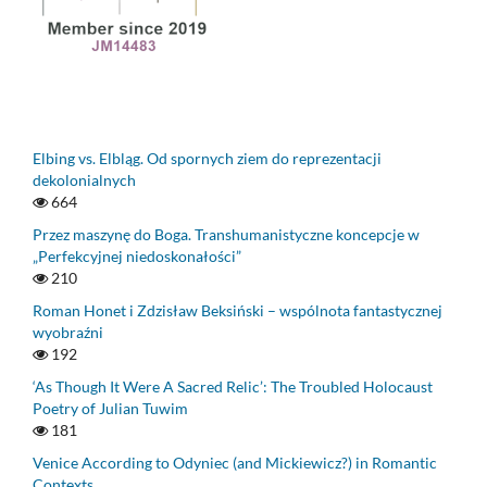
Elbing vs. Elbląg. Od spornych ziem do reprezentacji
dekolonialnych
664
Przez maszynę do Boga. Transhumanistyczne koncepcje w
„Perfekcyjnej niedoskonałości”
210
Roman Honet i Zdzisław Beksiński – wspólnota fantastycznej
wyobraźni
192
‘As Though It Were A Sacred Relic’: The Troubled Holocaust
Poetry of Julian Tuwim
181
Venice According to Odyniec (and Mickiewicz?) in Romantic
Contexts