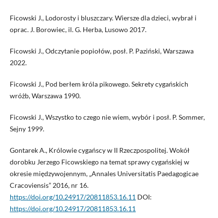
Ficowski J., Lodorosty i bluszczary. Wiersze dla dzieci, wybrał i
oprac. J. Borowiec, il. G. Herba, Lusowo 2017.
Ficowski J., Odczytanie popiołów, posł. P. Paziński, Warszawa
2022.
Ficowski J., Pod berłem króla pikowego. Sekrety cygańskich
wróżb, Warszawa 1990.
Ficowski J., Wszystko to czego nie wiem, wybór i posł. P. Sommer,
Sejny 1999.
Gontarek A., Królowie cygańscy w II Rzeczpospolitej. Wokół
dorobku Jerzego Ficowskiego na temat sprawy cygańskiej w
okresie międzywojennym, „Annales Universitatis Paedagogicae
Cracoviensis” 2016, nr 16.
https://doi.org/10.24917/20811853.16.11
DOI:
https://doi.org/10.24917/20811853.16.11