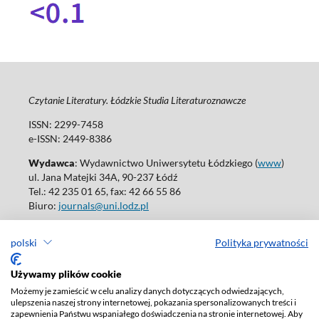
Czytanie Literatury. Łódzkie Studia Literaturoznawcze
ISSN: 2299-7458
e-ISSN: 2449-8386
Wydawca
: Wydawnictwo Uniwersytetu Łódzkiego (
www
)
ul. Jana Matejki 34A, 90-237 Łódź
Tel.: 42 235 01 65, fax: 42 66 55 86
Biuro:
journals@uni.lodz.pl
Wydania online są dostępne bez ograniczeń w Open Access: (
link
)
polski
Polityka prywatności
W sprawie prenumeraty wydań papierowych prosimy o kontakt
z:
ksiegarnia@uni.lodz.pl
Używamy plików cookie
Deklaracja dostępności
Możemy je zamieścić w celu analizy danych dotyczących odwiedzających,
ulepszenia naszej strony internetowej, pokazania spersonalizowanych treści i
zapewnienia Państwu wspaniałego doświadczenia na stronie internetowej. Aby