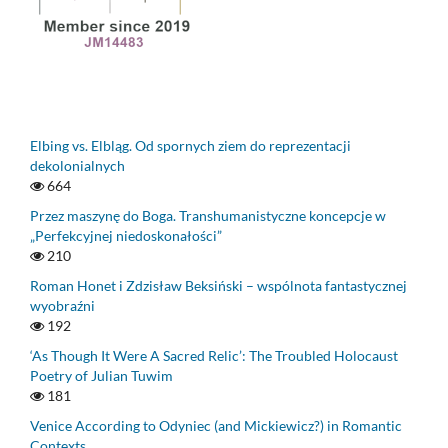
Elbing vs. Elbląg. Od spornych ziem do reprezentacji
dekolonialnych
664
Przez maszynę do Boga. Transhumanistyczne koncepcje w
„Perfekcyjnej niedoskonałości”
210
Roman Honet i Zdzisław Beksiński – wspólnota fantastycznej
wyobraźni
192
‘As Though It Were A Sacred Relic’: The Troubled Holocaust
Poetry of Julian Tuwim
181
Venice According to Odyniec (and Mickiewicz?) in Romantic
Contexts