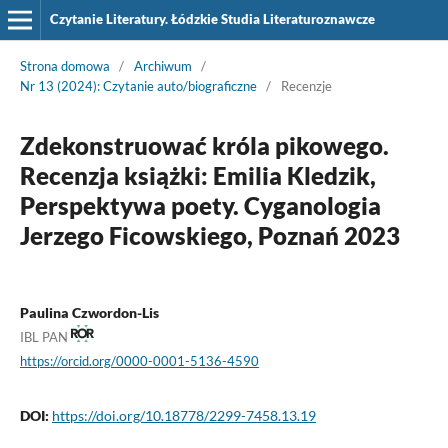
Czytanie Literatury. Łódzkie Studia Literaturoznawcze
Strona domowa
/
Archiwum
/
Nr 13 (2024): Czytanie auto/biograficzne
/
Recenzje
Zdekonstruować króla pikowego.
Recenzja książki: Emilia Kledzik,
Perspektywa poety. Cyganologia
Jerzego Ficowskiego, Poznań 2023
Paulina Czwordon-Lis
IBL PAN
https://orcid.org/0000-0001-5136-4590
DOI:
https://doi.org/10.18778/2299-7458.13.19