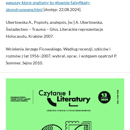
papuszy-ktore-znalismy-to-glownie-falsyfikaty-
skonstruowane.html
[dostęp: 22.08.2024].
Ubertowska A., Popioły, analepsis, [w:] A. Ubertowska,
Świadectwo – Trauma – Głos. Literackie reprezentacje
Holocaustu, Kraków 2007.
Wcielenia Jerzego Ficowskiego. Według recenzji, szkiców i
rozmów z lat 1956–2007, wybrał, oprac. i wstępem opatrzył P.
Sommer, Sejny 2010.