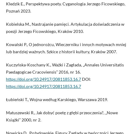
Kledzik E., Perspektywa poety. Cyganologia Jerzego Ficowskiego,
Poznań 2023.
Kobielska M., Nastrajanie pamięci. Artykulacja doświadczenia w
poezji Jerzego Ficowskiego, Kraków 2010.
Kowalski P., O jednorożcu, Wieczerniku i innych motywach mniej
lub bardziej ważnych. Szkice z historii kultury, Kraków 2007.
Kuczyńska-Koschany K., Ważki i Zagłada, „Annales Universitatis
Paedagogicae Cracoviensis” 2016, nr 16.
https://doi.org/10.24917/20811853.16.7
DOI:
https://doi.org/10.24917/20811853.16.7
Łubieński T., Wojna według Karskiego, Warszawa 2019.
Matuszewski R., Jak dobyć poetę z głębi przeoczenia?, „Nowe
Książki” 2000, nr 2.
Nowicka D., Pożydowskie. Figury Zagłady w twórczości Jerzego