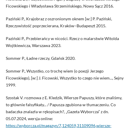
Ficowskiego i Władysława Strzemińskiego, Nowy Sącz 2016.
Paziński P., Krajobraz z oszronionym oknem [w:] P. Paziński,
Rzeczywistość poprzecierana, Kraków–Budapeszt 2015.
Paziński P., Przebierańcy w nicości. Rzecz o malarstwie Witolda
Wojtkiewicza, Warszawa 2023.
Sommer P., Ładne rzeczy, Gdańsk 2020.
Sommer P., Wszystko, co trochę wiem (o poezji Jerzego
Ficowskiego), [w:] J. Ficowski, Wszystko to czego nie wiem..., Sejny
1999.
Szostak V. rozmowa z E. Kledzik, Wiersze Papuszy, które znaliśmy,
to głównie falsyfikaty... / Papusza zgubiona w tłumaczeniu. Co
badaczka znalazła w rękopisach?, „Gazeta Wyborcza” z dn.
05.07.2024, wersja online:
https://wyborcza.pl/magazyn/7,124059,31109096,wiersze-