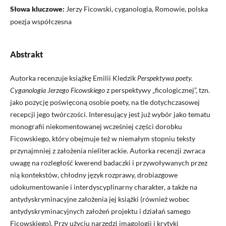
Słowa kluczowe:
Jerzy Ficowski, cyganologia, Romowie, polska
poezja współczesna
Abstrakt
Autorka recenzuje książkę Emilii Kledzik
Perspektywa poety.
Cyganologia Jerzego Ficowskiego
z perspektywy „ficologicznej”, tzn.
jako pozycję poświęconą osobie poety, na tle dotychczasowej
recepcji jego twórczości. Interesujący jest już wybór jako tematu
monografii niekomentowanej wcześniej części dorobku
Ficowskiego, który obejmuje też w niemałym stopniu teksty
przynajmniej z założenia nieliterackie. Autorka recenzji zwraca
uwagę na rozległość kwerend badaczki i przywoływanych przez
nią kontekstów, chłodny język rozprawy, drobiazgowe
udokumentowanie i interdyscyplinarny charakter, a także na
antydyskryminacyjne założenia jej książki (również wobec
antydyskryminacyjnych założeń projektu i działań samego
Ficowskiego). Przy użyciu narzędzi imagologii i krytyki