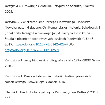
Jarzębski J., Prowincja Centrum. Przypisy do Schulza, Kraków
2005.
Jarzyna A., Zwierzętopismo Jerzego Ficowskiego i Tadeusza
Nowaka: gatunki zjadane; Ornitomancja, ornitologia. Sokołowski i
(inne) ptaki Jerzego Ficowskiego [w:] A. Jarzyna, Post-koine.
Studia o nieantropocentrycznych językach (poetyckich), Łódź
2019.
https://doi.org/10.18778/8142-426-4
DOI:
https://doi.org/10.18778/8142-426-4
Kandziora J., Jerzy Ficowski. Bibliografia za lata 1947–2009, Sejny
2010.
Kandziora J., Poeta w labiryncie historii. Studia o pisarskich
rolach Jerzego Ficowskiego, Gdańsk 2016.
Kledzik E., Biedni Polacy patrzą na Papuszę, „Czas Kultury” 2013,
nr 5.