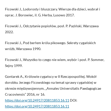
Ficowski J., Lodorosty i bluszczary. Wiersze dla dzieci, wybrał i
oprac. J. Borowiec, il. G. Herba, Lusowo 2017.
Ficowski J., Odczytanie popiołów, posł. P. Paziński, Warszawa
2022.
Ficowski J., Pod berłem króla pikowego. Sekrety cygańskich
wróżb, Warszawa 1990.
Ficowski J., Wszystko to czego nie wiem, wybór i posł. P. Sommer,
Sejny 1999.
Gontarek A., Królowie cygańscy w II Rzeczpospolitej. Wokół
dorobku Jerzego Ficowskiego na temat sprawy cygańskiej w
okresie międzywojennym, „Annales Universitatis Paedagogicae
Cracoviensis” 2016, nr 16.
https://doi.org/10.24917/20811853.16.11
DOI:
https://doi.org/10.24917/20811853.16.11