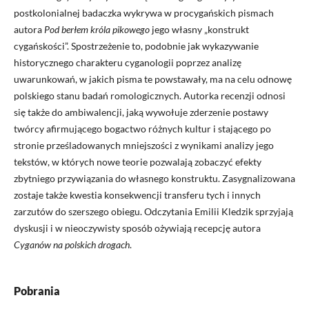
postkolonialnej badaczka wykrywa w procygańskich pismach
autora
Pod berłem króla pikowego
jego własny „konstrukt
cygańskości”. Spostrzeżenie to, podobnie jak wykazywanie
historycznego charakteru cyganologii poprzez analizę
uwarunkowań, w jakich pisma te powstawały, ma na celu odnowę
polskiego stanu badań romologicznych. Autorka recenzji odnosi
się także do ambiwalencji, jaką wywołuje zderzenie postawy
twórcy afirmującego bogactwo różnych kultur i stającego po
stronie prześladowanych mniejszości z wynikami analizy jego
tekstów, w których nowe teorie pozwalają zobaczyć efekty
zbytniego przywiązania do własnego konstruktu. Zasygnalizowana
zostaje także kwestia konsekwencji transferu tych i innych
zarzutów do szerszego obiegu. Odczytania Emilii Kledzik sprzyjają
dyskusji i w nieoczywisty sposób ożywiają recepcję autora
Cyganów na polskich drogach
.
Pobrania