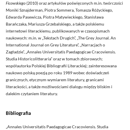
Ficowskiego
(2010) oraz artykułów poświęconych m.in. twórczości
Moniki Sznajderman, Piotra Sommera, Tomasza Różyckiego,
Edwarda Pasewicza, Piotra Matywieckiego, Stanisława
Barańczaka, Mariusza Grzebalskiego, a także polskiemu
internetowi literackiemu, publikowanych w czasopismach
naukowych: m.in. w „Tekstach Drugich”, „The Grey Journal. An
International Journal on Grey Literature”, „Narracjach o
Zagładzie”, „Annales Universitatis Paedagogicae Cracoviensis.
Studia Historicolitteraria” oraz w tomach zbiorowych;
współautorka Polskiej Bibliografii Literackiej; zainteresowana
naukowo polską poezją po roku 1989 wobec doświadczeń
granicznych, etycznym wymiarem literatury, granicami
literackości, a także możliwościami dialogu między bliskim i
dalekim czytaniem literatury.
Bibliografia
„Annales Universitatis Paedagogicae Cracoviensis. Studia