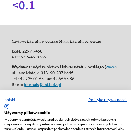
Czytanie Literatury. Łódzkie Studia Literaturoznawcze
ISSN: 2299-7458
e-ISSN: 2449-8386
Wydawca
: Wydawnictwo Uniwersytetu Łódzkiego (
www
)
ul. Jana Matejki 34A, 90-237 Łódź
Tel.: 42 235 01 65, fax: 42 66 55 86
Biuro:
journals@uni.lodz.pl
Wydania online są dostępne bez ograniczeń w Open Access: (
link
)
polski
Polityka prywatności
W sprawie prenumeraty wydań papierowych prosimy o kontakt
z:
ksiegarnia@uni.lodz.pl
Używamy plików cookie
Deklaracja dostępności
Możemy je zamieścić w celu analizy danych dotyczących odwiedzających,
ulepszenia naszej strony internetowej, pokazania spersonalizowanych treści i
zapewnienia Państwu wspaniałego doświadczenia na stronie internetowej. Aby