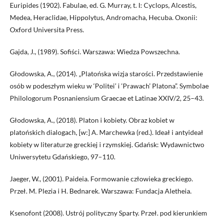
Euripides (1902). Fabulae, ed. G. Murray, t. I: Cyclops, Alcestis,
Medea, Heraclidae, Hippolytus, Andromacha, Hecuba. Oxonii:
Oxford Universita Press.
Gajda, J., (1989). Sofiści. Warszawa: Wiedza Powszechna.
Głodowska, A., (2014). „Platońska wizja starości. Przedstawienie
osób w podeszłym wieku w ‘Politei’ i ‘Prawach’ Platona”. Symbolae
Philologorum Posnaniensium Graecae et Latinae XXIV/2, 25–43.
Głodowska, A., (2018). Platon i kobiety. Obraz kobiet w
platońskich dialogach, [w:] A. Marchewka (red.). Ideał i antyideał
kobiety w literaturze greckiej i rzymskiej. Gdańsk: Wydawnictwo
Uniwersytetu Gdańskiego, 97–110.
Jaeger, W., (2001). Paideia. Formowanie człowieka greckiego.
Przeł. M. Plezia i H. Bednarek. Warszawa: Fundacja Aletheia.
Ksenofont (2008). Ustrój polityczny Sparty. Przeł. pod kierunkiem