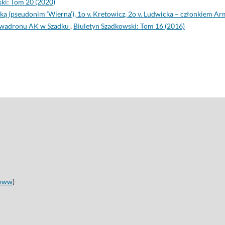
ki: Tom 20 (2020)
ą (pseudonim ‘Wierna’), 1o v. Kretowicz, 2o v. Ludwicka – członkiem Ar
Szwadronu AK w Szadku
,
Biuletyn Szadkowski: Tom 16 (2016)
www
)