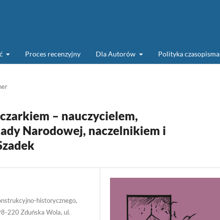
ść
Proces recenzyjny
Dla Autorów
Polityka czasopism
her
czarkiem – nauczycielem,
ady Narodowej, naczelnikiem i
Szadek
onstrukcyjno-historycznego,
98-220 Zduńska Wola, ul.