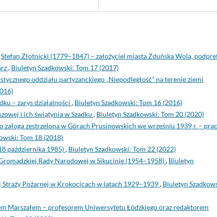
,
Stefan Złotnicki (1779–1847) – założyciel miasta Zduńska Wola, podpre
arz
,
Biuletyn Szadkowski: Tom 17 (2017)
tycznego oddziału partyzanckiego „Niepodległość” na terenie ziemi
2016)
dku – zarys działalności
,
Biuletyn Szadkowski: Tom 16 (2016)
zowej i ich świątynia w Szadku
,
Biuletyn Szadkowski: Tom 20 (2020)
o załoga zestrzelona w Górach Prusinowskich we wrześniu 1939 r. – pra
owski: Tom 18 (2018)
8 października 1985)
,
Biuletyn Szadkowski: Tom 22 (2022)
 Gromadzkiej Rady Narodowej w Sikucinie (1954–1958)
,
Biuletyn
j Straży Pożarnej w Krokocicach w latach 1929–1939
,
Biuletyn Szadkows
em Marszałem – profesorem Uniwersytetu Łódzkiego oraz redaktorem