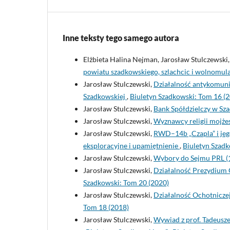
Inne teksty tego samego autora
Elżbieta Halina Nejman, Jarosław Stulczewski
powiatu szadkowskiego, szlachcic i wolnomul
Jarosław Stulczewski,
Działalność antykomunis
Szadkowskiej
,
Biuletyn Szadkowski: Tom 16 (
Jarosław Stulczewski,
Bank Spółdzielczy w Sza
Jarosław Stulczewski,
Wyznawcy religii mojżes
Jarosław Stulczewski,
RWD–14b „Czapla” i jeg
eksploracyjne i upamiętnienie
,
Biuletyn Szadk
Jarosław Stulczewski,
Wybory do Sejmu PRL (1
Jarosław Stulczewski,
Działalność Prezydium
Szadkowski: Tom 20 (2020)
Jarosław Stulczewski,
Działalność Ochotnicze
Tom 18 (2018)
Jarosław Stulczewski,
Wywiad z prof. Tadeusz