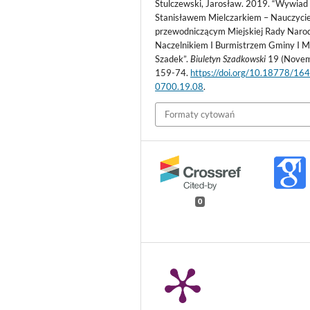
Stulczewski, Jarosław. 2019. “Wywiad
Stanisławem Mielczarkiem – Nauczyci
przewodniczącym Miejskiej Rady Naro
Naczelnikiem I Burmistrzem Gminy I M
Szadek”.
Biuletyn Szadkowski
19 (Novem
159-74.
https://doi.org/10.18778/16
0700.19.08
.
Formaty cytowań
0