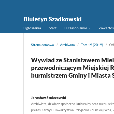
Biuletyn Szadkowski
Ogłoszenia
Start
O czasopiśmie
Zawarto
Strona domowa
/
Archiwum
/
Tom 19 (2019)
/
Ot
Wywiad ze Stanisławem Miel
przewodniczącym Miejskiej R
burmistrzem Gminy i Miasta 
Jarosław Stulczewski
Archiwista, działacz społeczno-kulturalny oraz ruchu rek
prezes Zarządu Towarzystwa Przyjaciół Zduńskiej Woli, 