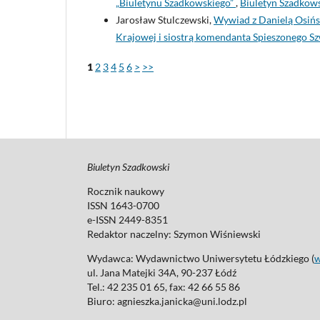
„Biuletynu Szadkowskiego”
,
Biuletyn Szadkows
Jarosław Stulczewski,
Wywiad z Danielą Osińsk
Krajowej i siostrą komendanta Spieszonego 
1
2
3
4
5
6
>
>>
Biuletyn Szadkowski
Rocznik naukowy
ISSN 1643-0700
e-ISSN 2449-8351
Redaktor naczelny:
Szymon Wiśniewski
Wydawca: Wydawnictwo Uniwersytetu Łódzkiego (
ul. Jana Matejki 34A, 90-237 Łódź
Tel.: 42 235 01 65, fax: 42 66 55 86
Biuro: agnieszka.janicka@uni.lodz.pl