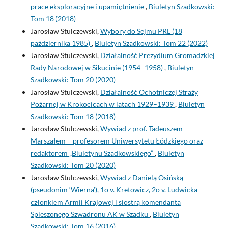
prace eksploracyjne i upamiętnienie
,
Biuletyn Szadkowski:
Tom 18 (2018)
Jarosław Stulczewski,
Wybory do Sejmu PRL (18
października 1985)
,
Biuletyn Szadkowski: Tom 22 (2022)
Jarosław Stulczewski,
Działalność Prezydium Gromadzkiej
Rady Narodowej w Sikucinie (1954–1958)
,
Biuletyn
Szadkowski: Tom 20 (2020)
Jarosław Stulczewski,
Działalność Ochotniczej Straży
Pożarnej w Krokocicach w latach 1929–1939
,
Biuletyn
Szadkowski: Tom 18 (2018)
Jarosław Stulczewski,
Wywiad z prof. Tadeuszem
Marszałem – profesorem Uniwersytetu Łódzkiego oraz
redaktorem „Biuletynu Szadkowskiego”
,
Biuletyn
Szadkowski: Tom 20 (2020)
Jarosław Stulczewski,
Wywiad z Danielą Osińską
(pseudonim ‘Wierna’), 1o v. Kretowicz, 2o v. Ludwicka –
członkiem Armii Krajowej i siostrą komendanta
Spieszonego Szwadronu AK w Szadku
,
Biuletyn
Szadkowski: Tom 16 (2016)