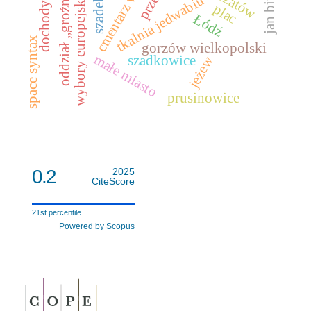
cmentarz wojenny
dochody miasta
oddział „groźnego”
jan birtus
przatów
wybory europejskie
tkalnia jedwabiu
szadek
plac
Łódź
space syntax
gorzów wielkopolski
małe miasto
szadkowice
jeżew
prusinowice
0.2
2025
CiteScore
21st percentile
Powered by Scopus