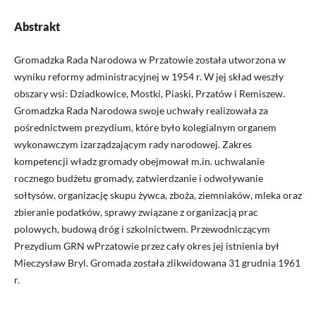
Abstrakt
Gromadzka Rada Narodowa w Przatowie została utworzona w
wyniku reformy administracyjnej w 1954 r. W jej skład weszły
obszary wsi: Dziadkowice, Mostki, Piaski, Przatów i Remiszew.
Gromadzka Rada Narodowa swoje uchwały realizowała za
pośrednictwem prezydium, które było kolegialnym organem
wykonawczym izarządzającym rady narodowej. Zakres
kompetencji władz gromady obejmował m.in. uchwalanie
rocznego budżetu gromady, zatwierdzanie i odwoływanie
sołtysów, organizację skupu żywca, zboża, ziemniaków, mleka oraz
zbieranie podatków, sprawy związane z organizacją prac
polowych, budową dróg i szkolnictwem. Przewodniczącym
Prezydium GRN wPrzatowie przez cały okres jej istnienia był
Mieczysław Bryl. Gromada została zlikwidowana 31 grudnia 1961
r.