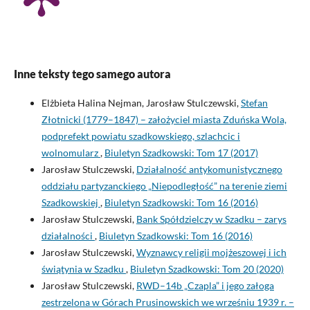
Inne teksty tego samego autora
Elżbieta Halina Nejman, Jarosław Stulczewski,
Stefan
Złotnicki (1779–1847) – założyciel miasta Zduńska Wola,
podprefekt powiatu szadkowskiego, szlachcic i
wolnomularz
,
Biuletyn Szadkowski: Tom 17 (2017)
Jarosław Stulczewski,
Działalność antykomunistycznego
oddziału partyzanckiego „Niepodległość” na terenie ziemi
Szadkowskiej
,
Biuletyn Szadkowski: Tom 16 (2016)
Jarosław Stulczewski,
Bank Spółdzielczy w Szadku – zarys
działalności
,
Biuletyn Szadkowski: Tom 16 (2016)
Jarosław Stulczewski,
Wyznawcy religii mojżeszowej i ich
świątynia w Szadku
,
Biuletyn Szadkowski: Tom 20 (2020)
Jarosław Stulczewski,
RWD–14b „Czapla” i jego załoga
zestrzelona w Górach Prusinowskich we wrześniu 1939 r. –