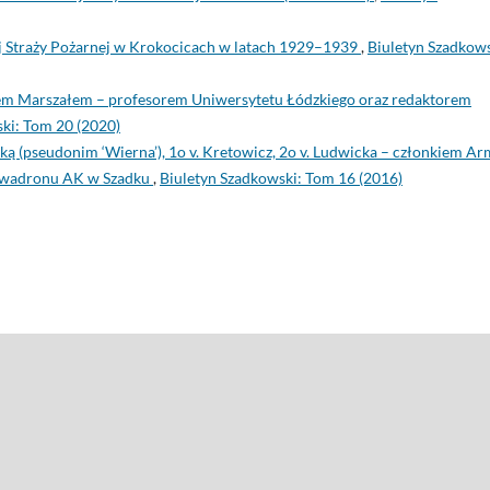
j Straży Pożarnej w Krokocicach w latach 1929–1939
,
Biuletyn Szadkows
em Marszałem – profesorem Uniwersytetu Łódzkiego oraz redaktorem
ki: Tom 20 (2020)
ą (pseudonim ‘Wierna’), 1o v. Kretowicz, 2o v. Ludwicka – członkiem Ar
Szwadronu AK w Szadku
,
Biuletyn Szadkowski: Tom 16 (2016)