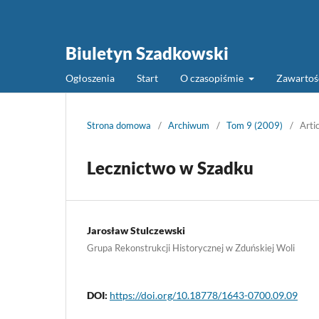
Biuletyn Szadkowski
Ogłoszenia
Start
O czasopiśmie
Zawarto
Strona domowa
/
Archiwum
/
Tom 9 (2009)
/
Arti
Lecznictwo w Szadku
Jarosław Stulczewski
Grupa Rekonstrukcji Historycznej w Zduńskiej Woli
DOI:
https://doi.org/10.18778/1643-0700.09.09