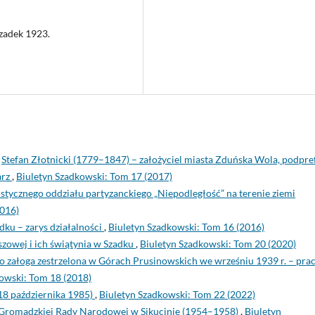
zadek 1923.
,
Stefan Złotnicki (1779–1847) – założyciel miasta Zduńska Wola, podpre
arz
,
Biuletyn Szadkowski: Tom 17 (2017)
tycznego oddziału partyzanckiego „Niepodległość” na terenie ziemi
2016)
dku – zarys działalności
,
Biuletyn Szadkowski: Tom 16 (2016)
zowej i ich świątynia w Szadku
,
Biuletyn Szadkowski: Tom 20 (2020)
o załoga zestrzelona w Górach Prusinowskich we wrześniu 1939 r. – pra
owski: Tom 18 (2018)
8 października 1985)
,
Biuletyn Szadkowski: Tom 22 (2022)
 Gromadzkiej Rady Narodowej w Sikucinie (1954–1958)
,
Biuletyn