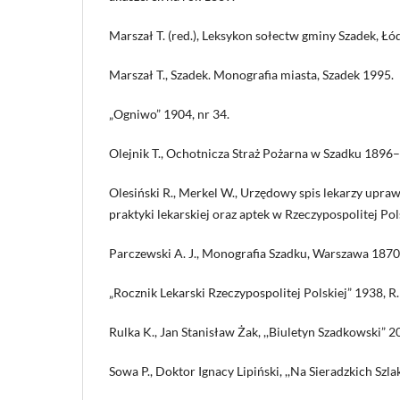
Marszał T. (red.), Leksykon sołectw gminy Szadek, Ł
Marszał T., Szadek. Monografia miasta, Szadek 1995.
„Ogniwo” 1904, nr 34.
Olejnik T., Ochotnicza Straż Pożarna w Szadku 1896–
Olesiński R., Merkel W., Urzędowy spis lekarzy up
praktyki lekarskiej oraz aptek w Rzeczypospolitej P
Parczewski A. J., Monografia Szadku, Warszawa 1870
„Rocznik Lekarski Rzeczypospolitej Polskiej” 1938, R.
Rulka K., Jan Stanisław Żak, ,,Biuletyn Szadkowski” 200
Sowa P., Doktor Ignacy Lipiński, ,,Na Sieradzkich Szla