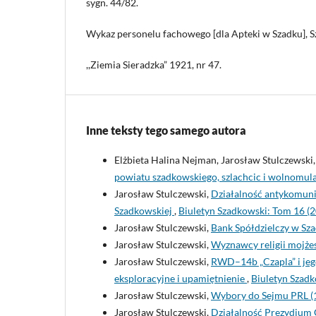
sygn. 44/82.
Wykaz personelu fachowego [dla Apteki w Szadku], S
,,Ziemia Sieradzka” 1921, nr 47.
Inne teksty tego samego autora
Elżbieta Halina Nejman, Jarosław Stulczewski
powiatu szadkowskiego, szlachcic i wolnomul
Jarosław Stulczewski,
Działalność antykomunis
Szadkowskiej
,
Biuletyn Szadkowski: Tom 16 (
Jarosław Stulczewski,
Bank Spółdzielczy w Sza
Jarosław Stulczewski,
Wyznawcy religii mojżes
Jarosław Stulczewski,
RWD–14b „Czapla” i jeg
eksploracyjne i upamiętnienie
,
Biuletyn Szadk
Jarosław Stulczewski,
Wybory do Sejmu PRL (1
Jarosław Stulczewski,
Działalność Prezydium