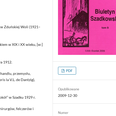
 w Zduńskiej Woli (1921–
iem w XIX i XX wieku, [w:]
wa 1912.
PDF
 handlu, przemysłu,
is la V.L. de Dantzig),
Opublikowane
2009-12-30
kół” w Szadku 1929 r.
chirurgów, felczerów i
Numer