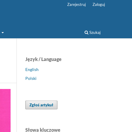
Zarejestruj
Zaloguj
a
Szukaj
Język / Language
English
Polski
Zgłoś artykuł
Słowa kluczowe