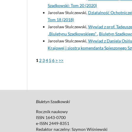
Szadkowski: Tom 20 (2020)
Jarosław Stulczewski,
Działalność Ochotnicze
Tom 18 (2018)
Jarosław Stulczewski,
Wywiad z prof. Tadeusz
„Biuletynu Szadkowskiego”
,
Biuletyn Szadkows
Jarosław Stulczewski,
Wywiad z Danielą Osińsk
Krajowej i siostrą komendanta Spieszonego 
1
2
3
4
5
6
>
>>
Biuletyn Szadkowski
Rocznik naukowy
ISSN 1643-0700
e-ISSN 2449-8351
Redaktor naczelny:
Szymon Wiśniewski