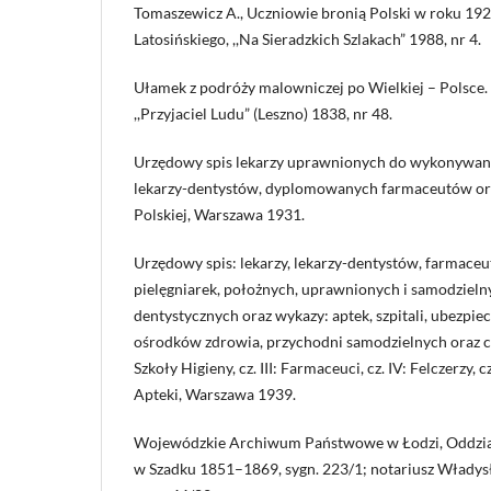
Tomaszewicz A., Uczniowie bronią Polski w roku 192
Latosińskiego, ,,Na Sieradzkich Szlakach” 1988, nr 4.
Ułamek z podróży malowniczej po Wielkiej – Polsce. (
,,Przyjaciel Ludu” (Leszno) 1838, nr 48.
Urzędowy spis lekarzy uprawnionych do wykonywania 
lekarzy-dentystów, dyplomowanych farmaceutów ora
Polskiej, Warszawa 1931.
Urzędowy spis: lekarzy, lekarzy-dentystów, farmaceu
pielęgniarek, położnych, uprawnionych i samodziel
dentystycznych oraz wykazy: aptek, szpitali, ubezpie
ośrodków zdrowia, przychodni samodzielnych oraz cen
Szkoły Higieny, cz. III: Farmaceuci, cz. IV: Felczerzy, cz
Apteki, Warszawa 1939.
Wojewódzkie Archiwum Państwowe w Łodzi, Oddział 
w Szadku 1851–1869, sygn. 223/1; notariusz Władys