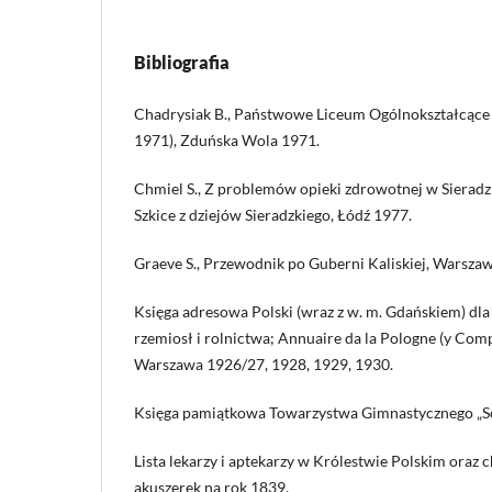
Bibliografia
Chadrysiak B., Państwowe Liceum Ogólnokształcące
1971), Zduńska Wola 1971.
Chmiel S., Z problemów opieki zdrowotnej w Sieradzk
Szkice z dziejów Sieradzkiego, Łódź 1977.
Graeve S., Przewodnik po Guberni Kaliskiej, Warsza
Księga adresowa Polski (wraz z w. m. Gdańskiem) dla
rzemiosł i rolnictwa; Annuaire da la Pologne (y Compr
Warszawa 1926/27, 1928, 1929, 1930.
Księga pamiątkowa Towarzystwa Gimnastycznego „So
Lista lekarzy i aptekarzy w Królestwie Polskim oraz 
akuszerek na rok 1839.