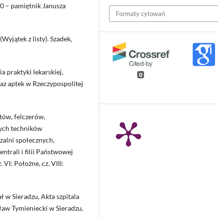
0 – pamiętnik Janusza
Formaty cytowań
Wyjątek z listy). Szadek,
praktyki lekarskiej,
0
z aptek w Rzeczypospolitej
tów, felczerów,
nych techników
czalni społecznych,
trali i filii Państwowej
. VI: Położne, cz. VIII:
w Sieradzu, Akta szpitala
ław Tymieniecki w Sieradzu,