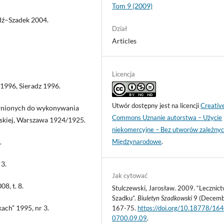
Tom 9 (2009)
ódź–Szadek 2004.
Dział
Articles
Licencja
1996, Sieradz 1996.
Utwór dostępny jest na licencji
Creativ
rawnionych do wykonywania
Commons Uznanie autorstwa – Użycie
olskiej, Warszawa 1924/1925.
niekomercyjne – Bez utworów zależnyc
Międzynarodowe
.
.
 3.
Jak cytować
8, t. 8.
Stulczewski, Jarosław. 2009. “Lecznic
Szadku”.
Biuletyn Szadkowski
9 (Decemb
kach” 1995, nr 3.
167-75.
https://doi.org/10.18778/16
0700.09.09
.