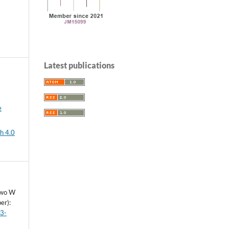
Latest publications
e
h 4.0
two W
er):
43-