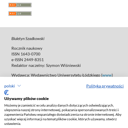
Biuletyn Szadkowski
Rocznik naukowy
ISSN 1643-0700
e-ISSN 2449-8351
Redaktor naczelny:
Szymon Wiśniewski
Wydawca: Wydawnictwo Uniwersytetu Łódzkiego (
www
)
ul. Jana Matejki 34A, 90-237 Łódź
polski
Polityka prywatności
Tel.: 42 235 01 65, fax: 42 66 55 86
Biuro: agnieszka.janicka@uni.lodz.pl
Używamy plików cookie
Deklaracja dostępności
Możemy je zamieścić w celu analizy danych dotyczących odwiedzających,
ulepszenia naszej strony internetowej, pokazania spersonalizowanych treści i
zapewnienia Państwu wspaniałego doświadczenia na stronie internetowej. Aby
uzyskać więcej informacji na temat plików cookie, których używamy, otwórz
ustawienia.