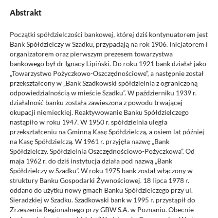
Abstrakt
Początki spółdzielczości bankowej, której dziś kontynuatorem jest
Bank Spółdzielczy w Szadku, przypadają na rok 1906. Inicjatorem i
organizatorem oraz pierwszym prezesem towarzystwa
bankowego był dr Ignacy Lipiński. Do roku 1921 bank działał jako
„Towarzystwo Pożyczkowo-Oszczędnościowe”, a następnie został
przekształcony w „Bank Szadkowski spółdzielnia z ograniczoną
odpowiedzialnością w mieście Szadku”. W październiku 1939 r.
działalność banku została zawieszona z powodu trwającej
okupacji niemieckiej. Reaktywowanie Banku Spółdzielczego
nastąpiło w roku 1947. W 1950 r. spółdzielnia uległa
przekształceniu na Gminną Kasę Spółdzielczą, a osiem lat później
na Kasę Spółdzielczą. W 1961 r. przyjęła nazwę „Bank
Spółdzielczy. Spółdzielnia Oszczędnościowo-Pożyczkowa”. Od
maja 1962 r. do dziś instytucja działa pod nazwą „Bank
Spółdzielczy w Szadku”. W roku 1975 bank został włączony w
struktury Banku Gospodarki Żywnościowej. 18 lipca 1978 r.
oddano do użytku nowy gmach Banku Spółdzielczego przy ul.
Sieradzkiej w Szadku. Szadkowski bank w 1995 r. przystąpił do
Zrzeszenia Regionalnego przy GBW S.A. w Poznaniu. Obecnie