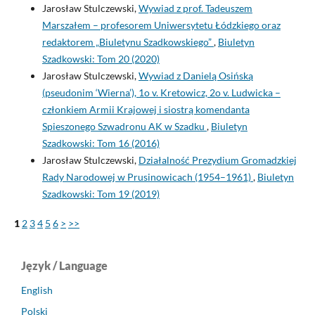
Jarosław Stulczewski,
Wywiad z prof. Tadeuszem
Marszałem – profesorem Uniwersytetu Łódzkiego oraz
redaktorem „Biuletynu Szadkowskiego”
,
Biuletyn
Szadkowski: Tom 20 (2020)
Jarosław Stulczewski,
Wywiad z Danielą Osińską
(pseudonim ‘Wierna’), 1o v. Kretowicz, 2o v. Ludwicka –
członkiem Armii Krajowej i siostrą komendanta
Spieszonego Szwadronu AK w Szadku
,
Biuletyn
Szadkowski: Tom 16 (2016)
Jarosław Stulczewski,
Działalność Prezydium Gromadzkiej
Rady Narodowej w Prusinowicach (1954–1961)
,
Biuletyn
Szadkowski: Tom 19 (2019)
1
2
3
4
5
6
>
>>
Język / Language
English
Polski