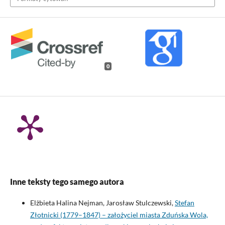
0
Inne teksty tego samego autora
Elżbieta Halina Nejman, Jarosław Stulczewski,
Stefan
Złotnicki (1779–1847) – założyciel miasta Zduńska Wola,