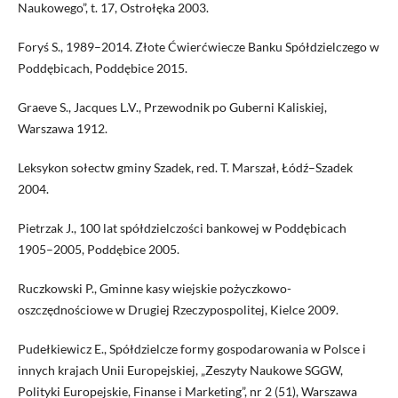
Naukowego”, t. 17, Ostrołęka 2003.
Foryś S., 1989–2014. Złote Ćwierćwiecze Banku Spółdzielczego w
Poddębicach, Poddębice 2015.
Graeve S., Jacques L.V., Przewodnik po Guberni Kaliskiej,
Warszawa 1912.
Leksykon sołectw gminy Szadek, red. T. Marszał, Łódź–Szadek
2004.
Pietrzak J., 100 lat spółdzielczości bankowej w Poddębicach
1905–2005, Poddębice 2005.
Ruczkowski P., Gminne kasy wiejskie pożyczkowo-
oszczędnościowe w Drugiej Rzeczypospolitej, Kielce 2009.
Pudełkiewicz E., Spółdzielcze formy gospodarowania w Polsce i
innych krajach Unii Europejskiej, „Zeszyty Naukowe SGGW,
Polityki Europejskie, Finanse i Marketing”, nr 2 (51), Warszawa