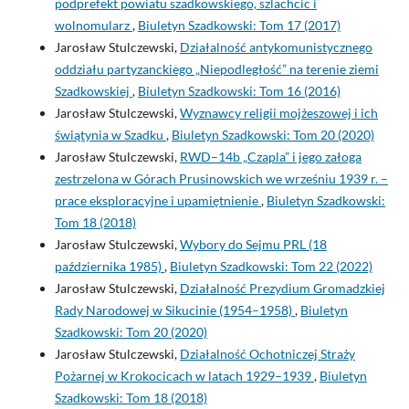
podprefekt powiatu szadkowskiego, szlachcic i
wolnomularz
,
Biuletyn Szadkowski: Tom 17 (2017)
Jarosław Stulczewski,
Działalność antykomunistycznego
oddziału partyzanckiego „Niepodległość” na terenie ziemi
Szadkowskiej
,
Biuletyn Szadkowski: Tom 16 (2016)
Jarosław Stulczewski,
Wyznawcy religii mojżeszowej i ich
świątynia w Szadku
,
Biuletyn Szadkowski: Tom 20 (2020)
Jarosław Stulczewski,
RWD–14b „Czapla” i jego załoga
zestrzelona w Górach Prusinowskich we wrześniu 1939 r. –
prace eksploracyjne i upamiętnienie
,
Biuletyn Szadkowski:
Tom 18 (2018)
Jarosław Stulczewski,
Wybory do Sejmu PRL (18
października 1985)
,
Biuletyn Szadkowski: Tom 22 (2022)
Jarosław Stulczewski,
Działalność Prezydium Gromadzkiej
Rady Narodowej w Sikucinie (1954–1958)
,
Biuletyn
Szadkowski: Tom 20 (2020)
Jarosław Stulczewski,
Działalność Ochotniczej Straży
Pożarnej w Krokocicach w latach 1929–1939
,
Biuletyn
Szadkowski: Tom 18 (2018)