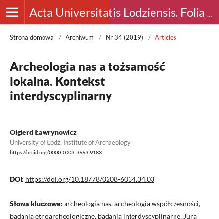
Acta Universitatis Lodziensis. Folia Archaeologica
Strona domowa
/
Archiwum
/
Nr 34 (2019)
/
Articles
Archeologia nas a tożsamość
lokalna. Kontekst
interdyscyplinarny
Olgierd Ławrynowicz
University of Łódź, Institute of Archaeology
https://orcid.org/0000-0003-3663-9183
DOI:
https://doi.org/10.18778/0208-6034.34.03
Słowa kluczowe:
archeologia nas, archeologia współczesności,
badania etnoarcheologiczne, badania interdyscyplinarne, Jura