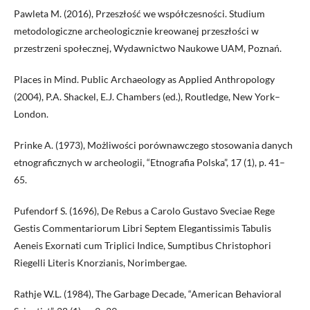
Pawleta M. (2016), Przeszłość we współczesności. Studium
metodologiczne archeologicznie kreowanej przeszłości w
przestrzeni społecznej, Wydawnictwo Naukowe UAM, Poznań.
Places in Mind. Public Archaeology as Applied Anthropology
(2004), P.A. Shackel, E.J. Chambers (ed.), Routledge, New York–
London.
Prinke A. (1973), Możliwości porównawczego stosowania danych
etnograficznych w archeologii, “Etnografia Polska”, 17 (1), p. 41–
65.
Pufendorf S. (1696), De Rebus a Carolo Gustavo Sveciae Rege
Gestis Commentariorum Libri Septem Elegantissimis Tabulis
Aeneis Exornati cum Triplici Indice, Sumptibus Christophori
Riegelli Literis Knorzianis, Norimbergae.
Rathje W.L. (1984), The Garbage Decade, “American Behavioral