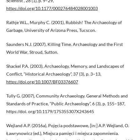
Scientist”, 28 (1), p. 9–29,
https://doi.org/10.1177/000276484028001003
Rathje W.L., Murphy C. (2001), Rubbish! The Archaeology of
Garbage, University of Arizona Press, Tucscon.
Saunders N.J. (2007), Killing Time. Archaeology and the First
World War, Stroud, Sutton.
Shackel P.A. (2003), Archaeology, Memory, and Landscapes of
Conflict, “Historical Archaeology”, 37 (3), p. 3–13,
https://doi.org/10.1007/BF03376607
Tully G. (2007), Community Archaeology. General Methods and
Standards of Practice, “Public Archaeology”, 6 (3), p. 155–187,
https://doi. org/10.1179/175355307X243645
Wejland A.P. (2016a), Pojęcia podstawowe, [in:] A.P. Wejland, O.
Ławrynowicz (ed.), Miejsca pamięci i miejsca zapomnienia.