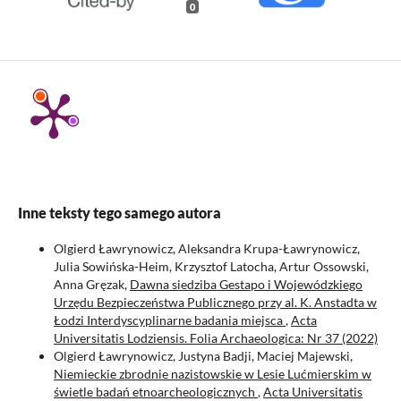
0
Inne teksty tego samego autora
Olgierd Ławrynowicz, Aleksandra Krupa-Ławrynowicz,
Julia Sowińska-Heim, Krzysztof Latocha, Artur Ossowski,
Anna Gręzak,
Dawna siedziba Gestapo i Wojewódzkiego
Urzędu Bezpieczeństwa Publicznego przy al. K. Anstadta w
Łodzi Interdyscyplinarne badania miejsca
,
Acta
Universitatis Lodziensis. Folia Archaeologica: Nr 37 (2022)
Olgierd Ławrynowicz, Justyna Badji, Maciej Majewski,
Niemieckie zbrodnie nazistowskie w Lesie Lućmierskim w
świetle badań etnoarcheologicznych
,
Acta Universitatis