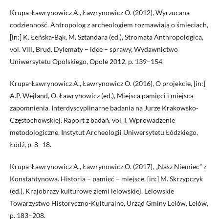
Krupa-Ławrynowicz A., Ławrynowicz O. (2012), Wyrzucana
codzienność. Antropolog z archeologiem rozmawiają o śmieciach,
[in:] K. Łeńska-Bąk, M. Sztandara (ed.), Stromata Anthropologica,
vol. VIII, Brud. Dylematy – idee – sprawy, Wydawnictwo
Uniwersytetu Opolskiego, Opole 2012, p. 139–154.
Krupa-Ławrynowicz A., Ławrynowicz O. (2016), O projekcie, [in:]
A.P. Wejland, O. Ławrynowicz (ed.), Miejsca pamięci i miejsca
zapomnienia. Interdyscyplinarne badania na Jurze Krakowsko-
Częstochowskiej. Raport z badań, vol. I, Wprowadzenie
metodologiczne, Instytut Archeologii Uniwersytetu Łódzkiego,
Łódź, p. 8–18.
Krupa-Ławrynowicz A., Ławrynowicz O. (2017), „Nasz Niemiec” z
Konstantynowa. Historia – pamięć – miejsce, [in:] M. Skrzypczyk
(ed.), Krajobrazy kulturowe ziemi lelowskiej, Lelowskie
Towarzystwo Historyczno-Kulturalne, Urząd Gminy Lelów, Lelów,
p. 183–208.