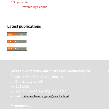
16th percentile
Powered by Scopus
Latest publications
„Acta Universitatis Lodziensis. Folia Archaeologica”
Redakcja AUL. Folia Archaeologica
ul. G. Narutowicza 65
90-131 Łódź
tel. (42) 665 54 11, fax (42) 665 54 27
e-mail:
folia.archaeologica@uni.lodz.pl
Prenumerata