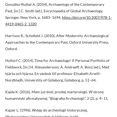
González-Ruibal A. (2014), Archaeology of the Contemporary
Past, [in:] C. Smith (ed.), Encyclopedia of Global Archaeology,
Springer, New York, p. 1683–1694,
https://doi.org/10.1007/978-1-
4419-0465-2_1320
Harrison R., Schofield J. (2010), After Modernity. Archaeological
Approaches to the Contemporary Past, Oxford University Press,
Oxford.
Holtorf C. (2014), Time for Archaeology! A Personal Portfolio of
Fieldwork, [in:] H. Alexandersson, A. Andreeff, A. Bünz (ed.), Med
hjärta och hjärna. En vänbok till professor Elisabeth Arwill–
Nordbladh, Universtity of Göteborg, Göteborg, p. 51–64.
Kajda K. (2016), Mam już dość prostej martyrologii. W stronę
humanistyki afirmatywnej, “Biografia Archeologii”, 2 (2), p. 4–11.
Kajzer L. (1996), Wstęp do archeologii historycznej,
Wydawnictwo Uniwersytetu Łódzkiego, Łódź.