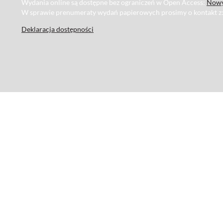
Wydania online są dostępne bez ograniczeń w Open Access:
Nowy
W sprawie prenumeraty wydań papierowych prosimy o kontakt z
Deklaracja dostępności