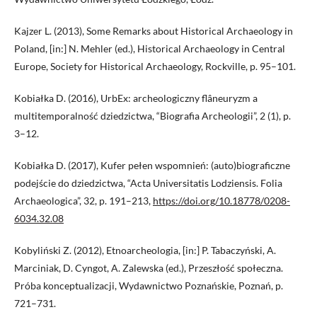
Kajzer L. (2013), Some Remarks about Historical Archaeology in
Poland, [in:] N. Mehler (ed.), Historical Archaeology in Central
Europe, Society for Historical Archaeology, Rockville, p. 95–101.
Kobiałka D. (2016), UrbEx: archeologiczny flâneuryzm a
multitemporalność dziedzictwa, “Biografia Archeologii”, 2 (1), p.
3–12.
Kobiałka D. (2017), Kufer pełen wspomnień: (auto)biograficzne
podejście do dziedzictwa, “Acta Universitatis Lodziensis. Folia
Archaeologica”, 32, p. 191–213,
https://doi.org/10.18778/0208-
6034.32.08
Kobyliński Z. (2012), Etnoarcheologia, [in:] P. Tabaczyński, A.
Marciniak, D. Cyngot, A. Zalewska (ed.), Przeszłość społeczna.
Próba konceptualizacji, Wydawnictwo Poznańskie, Poznań, p.
721–731.