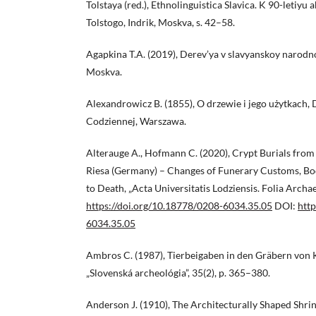
Tolstaya (red.), Ethnolinguistica Slavica. K 90-letiyu 
Tolstogo, Indrik, Moskva, s. 42–58.
Agapkina T.A. (2019), Derev’ya v slavyanskoy narodnoy
Moskva.
Alexandrowicz B. (1855), O drzewie i jego użytkach,
Codziennej, Warszawa.
Alterauge A., Hofmann C. (2020), Crypt Burials from
Riesa (Germany) – Changes of Funerary Customs, Bo
to Death, „Acta Universitatis Lodziensis. Folia Archae
https://doi.org/10.18778/0208-6034.35.05
DOI:
http
6034.35.05
Ambros C. (1987), Tierbeigaben in den Gräbern von
„Slovenská archeológia”, 35(2), p. 365–380.
Anderson J. (1910), The Architecturally Shaped Shrin