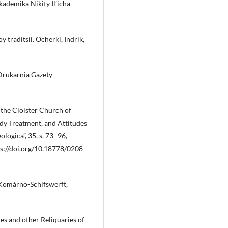
akademika Nikity Il’icha
 traditsii. Ocherki, Indrik,
 Drukarnia Gazety
 the Cloister Church of
dy Treatment, and Attitudes
ologica”, 35, s. 73–96,
s://doi.org/10.18778/0208-
 Komárno-Schifswerft,
es and other Reliquaries of