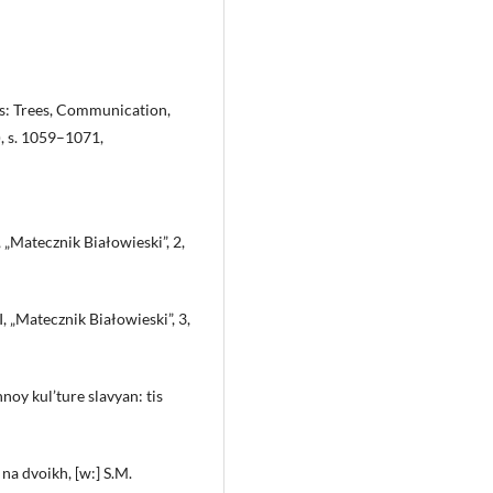
s: Trees, Communication,
), s. 1059–1071,
„Matecznik Białowieski”, 2,
 „Matecznik Białowieski”, 3,
noy kul’ture slavyan: tis
na dvoikh, [w:] S.M.