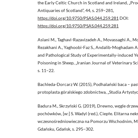
the Early Celtic Church in Scotland and Ireland, „Pro
Antiquaries of Scotland”, 44, s. 259–281,
https://doi.org/10.9750/PSAS.044.259.281
DOI:
https://doi.org/10.9750/PSAS.044.259.281
Aslani M., Taghavi-Razavizadeh A., Movassaghi A., Mo
Rezakhani A., Yaghoobi-Faz S., Andalib-Moghadam A.,
and Pathological Study of Experimentally-induced Y
Poisoning in Sheep, „Iranian Journal of Veterinary Sc
s. 11–22.
Bachleda-Dorcarz W. (2015), Podhalański baca – past
protoplasta góralskiego zdobnictwa, „Studia Artystycz
Badura M., Skrzyński G. (2019), Drewno, węgle drze
pochówków, [w:] S. Wadyl (red.), Ciepłe. Elitarna ne
wczesnośredniowieczna na Pomorzu Wschodnim, M
Gdańsku, Gdańsk, s. 295–302.