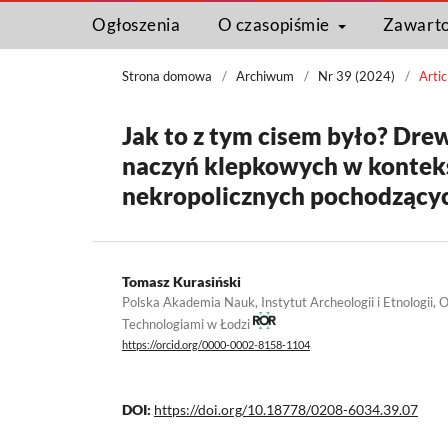
Ogłoszenia
O czasopiśmie
Zawart
Strona domowa
/
Archiwum
/
Nr 39 (2024)
/
Artic
Jak to z tym cisem było? Dre
naczyń klepkowych w kontekś
nekropolicznych pochodzącyc
Tomasz Kurasiński
Polska Akademia Nauk, Instytut Archeologii i Etnologii
Technologiami w Łodzi
https://orcid.org/0000-0002-8158-1104
DOI:
https://doi.org/10.18778/0208-6034.39.07