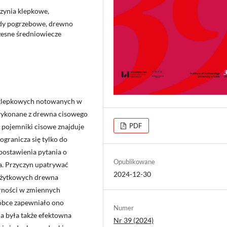
aczynia klepkowe,
ędy pogrzebowe, drewno
zesne średniowiecze
ń klepkowych notowanych w
 wykonane z drewna cisowego
PDF
pojemniki cisowe znajduje
ogranicza się tylko do
postawienia pytania o
Opublikowane
a. Przyczyn upatrywać
2024-12-30
użytkowych drewna
orności w zmiennych
óbce zapewniało ono
Numer
ia była także efektowna
Nr 39 (2024)