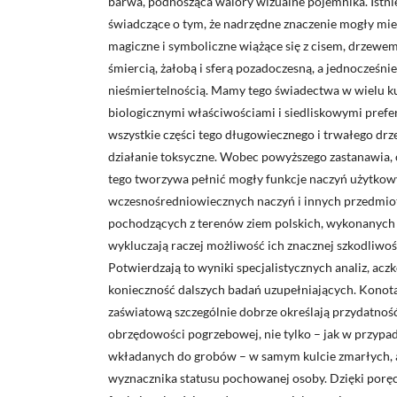
barwa, podnosząca walory wizualne pojemnika. Istnie
świadczące o tym, że nadrzędne znaczenie mogły mie
magiczne i symboliczne wiążące się z cisem, drzewe
śmiercią, żałobą i sferą pozadoczesną, a jednocześnie 
nieśmiertelnością. Mamy tego świadectwa w wielu kul
biologicznymi właściwościami i siedliskowymi prefe
wszystkie części tego długowiecznego i trwałego dr
działanie toksyczne. Wobec powyższego zastanawia, 
tego tworzywa pełnić mogły funkcje naczyń użytkowy
wczesnośredniowiecznych naczyń i innych przedmio
pochodzących z terenów ziem polskich, wykonanych
wykluczają raczej możliwość ich znacznej szkodliwoś
Potwierdzają to wyniki specjalistycznych analiz, ac
konieczność dalszych badań uzupełniających. Konotac
zaświatową szczególnie dobrze określają przydatno
obrzędowości pogrzebowej, nie tylko – jak w przypa
wkładanych do grobów – w samym kulcie zmarłych, a
wyznacznika statusu pochowanej osoby. Dzięki por