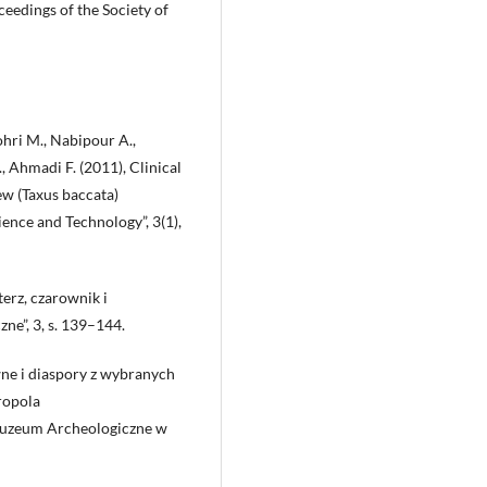
ceedings of the Society of
hri M., Nabipour A.,
 Ahmadi F. (2011), Clinical
ew (Taxus baccata)
ience and Technology”, 3(1),
erz, czarownik i
ne”, 3, s. 139–144.
wne i diaspory z wybranych
kropola
uzeum Archeologiczne w