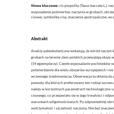
Słowa kluczowe:
cis pospolity (Taxus baccata L.), n
wyposażenie pośmiertne, naczynia w grobach, obrz
cisowe, symbolika cisa, znaczenie apotropaiczne, wc
Abstrakt
Analizy paleobotaniczne wskazują, że wśród naczy
grobach na terenie ziem polskich przeważają okazy
(14 egzemplarzy). Częste wyposażanie pochówków w 
potwierdzenie dla wielu obszarów europejskich i nie 
wczesnego średniowiecza. Obserwacja ta skłania do 
powody, dla których preferowano ten rodzaj surowc
należy w korzystnych parametrach technologiczno-
cisowego, co przejawiało się w jego trwałości i odp
warunkach wilgotnościowych. Po odpowiedniej obr
wytrzymałość i szczelność naczynia. Nie bez znaczen