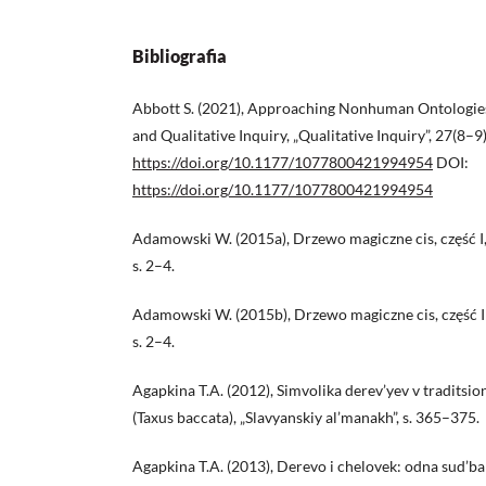
Bibliografia
Abbott S. (2021), Approaching Nonhuman Ontologie
and Qualitative Inquiry, „Qualitative Inquiry”, 27(8–9
https://doi.org/10.1177/1077800421994954
DOI:
https://doi.org/10.1177/1077800421994954
Adamowski W. (2015a), Drzewo magiczne cis, część I, 
s. 2–4.
Adamowski W. (2015b), Drzewo magiczne cis, część II,
s. 2–4.
Agapkina T.A. (2012), Simvolika derev’yev v traditsion
(Taxus baccata), „Slavyanskiy al’manakh”, s. 365–375.
Agapkina T.A. (2013), Derevo i chelovek: odna sud’ba 