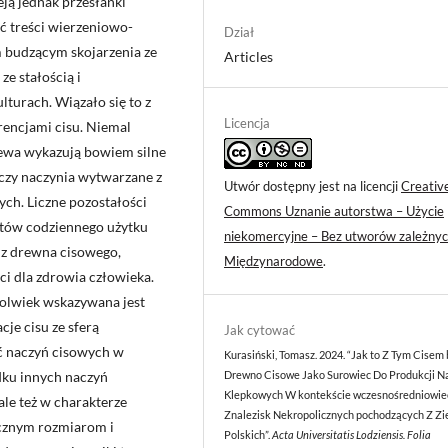
ją jednak przesłanki
ć treści wierzeniowo-
Dział
m budzącym skojarzenia ze
Articles
ze stałością i
turach. Wiązało się to z
Licencja
rencjami cisu. Niemal
zewa wykazują bowiem silne
czy naczynia wytwarzane z
Utwór dostępny jest na licencji
Creativ
ch. Liczne pozostałości
Commons Uznanie autorstwa – Użycie
tów codziennego użytku
niekomercyjne – Bez utworów zależnyc
 z drewna cisowego,
Międzynarodowe
.
ci dla zdrowia człowieka.
zkolwiek wskazywana jest
je cisu ze sferą
Jak cytować
ść naczyń cisowych w
Kurasiński, Tomasz. 2024. “Jak to Z Tym Cisem 
dku innych naczyń
Drewno Cisowe Jako Surowiec Do Produkcji N
Klepkowych W kontekście wczesnośredniowie
le też w charakterze
Znalezisk Nekropolicznych pochodzących Z Z
ęcznym rozmiarom i
Polskich”.
Acta Universitatis Lodziensis. Folia