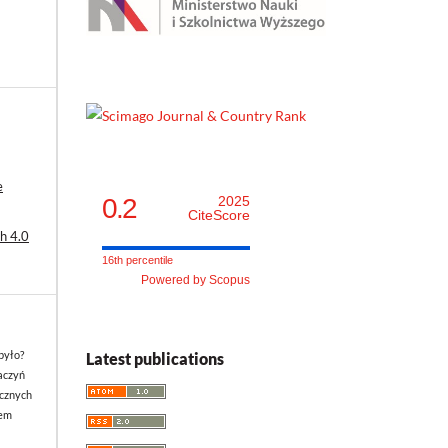
e
0.2
2025
CiteScore
h 4.0
16th percentile
Powered by Scopus
było?
Latest publications
aczyń
cznych
iem