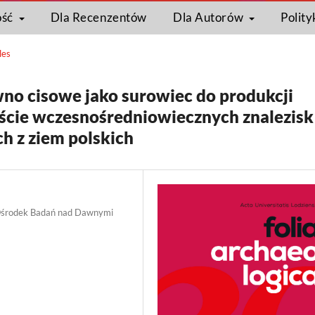
ość
Dla Recenzentów
Dla Autorów
Polity
les
wno cisowe jako surowiec do produkcji
cie wczesnośredniowiecznych znalezisk
h z ziem polskich
, Ośrodek Badań nad Dawnymi