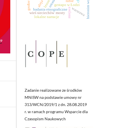
hieronim wołłowicz
ostaszków
lezoux
lubié
gestapo w Łodzi
warszawa
miejsce
badania etnograficzne
mosty
wieś sieciechów
lokalne narracje
Zadanie realizowane ze środków
MNiSW na podstawie umowy nr
313/WCN/2019/1 z dn. 28.08.2019
r. w ramach programu Wsparcie dla
Czasopism Naukowych