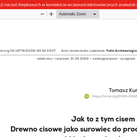
cji naczyń klepkowych w kontekście wczesnośredniowiecznych znalezisk