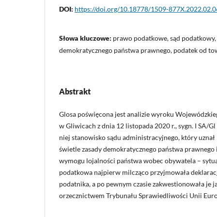
DOI:
https://doi.org/10.18778/1509-877X.2022.02.0
Słowa kluczowe:
prawo podatkowe, sąd podatkowy, 
demokratycznego państwa prawnego, podatek od to
Abstrakt
Glosa poświęcona jest analizie wyroku Wojewódzki
w Gliwicach z dnia 12 listopada 2020 r., sygn. I SA
niej stanowisko sądu administracyjnego, który uznał
świetle zasady demokratycznego państwa prawnego i
wymogu lojalności państwa wobec obywatela – sytuac
podatkowa najpierw milcząco przyjmowała deklarac
podatnika, a po pewnym czasie zakwestionowała je j
orzecznictwem Trybunału Sprawiedliwości Unii Europ