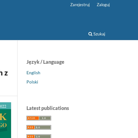
Zarejestruj
Zaloguj
Szukaj
Język / Language
h z
English
Polski
Latest publications