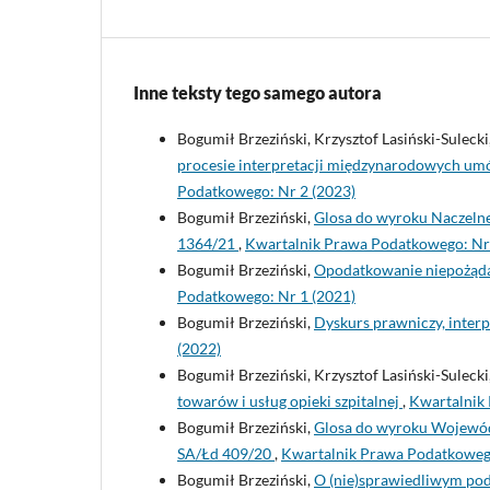
Inne teksty tego samego autora
Bogumił Brzeziński, Krzysztof Lasiński-Sulec
procesie interpretacji międzynarodowych u
Podatkowego: Nr 2 (2023)
Bogumił Brzeziński,
Glosa do wyroku Naczelneg
1364/21
,
Kwartalnik Prawa Podatkowego: Nr 
Bogumił Brzeziński,
Opodatkowanie niepożąda
Podatkowego: Nr 1 (2021)
Bogumił Brzeziński,
Dyskurs prawniczy, interp
(2022)
Bogumił Brzeziński, Krzysztof Lasiński-Sulec
towarów i usług opieki szpitalnej
,
Kwartalnik
Bogumił Brzeziński,
Glosa do wyroku Wojewódzk
SA/Łd 409/20
,
Kwartalnik Prawa Podatkowego
Bogumił Brzeziński,
O (nie)sprawiedliwym pod