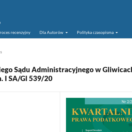
o
roces recenzyjny
Dla Autorów
Polityka czasopisma
es
ego Sądu Administracyjnego w Gliwicac
n. I SA/Gl 539/20