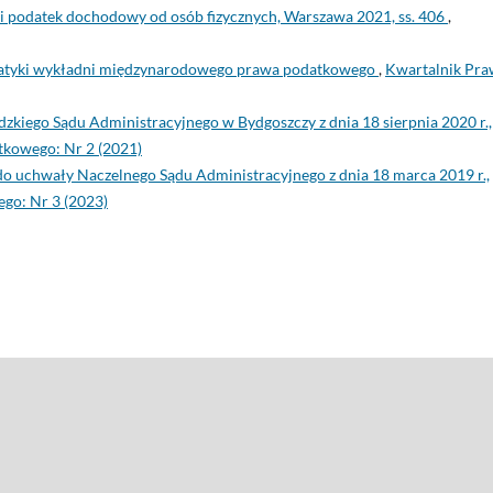
i podatek dochodowy od osób fizycznych, Warszawa 2021, ss. 406
,
atyki wykładni międzynarodowego prawa podatkowego
,
Kwartalnik Pra
kiego Sądu Administracyjnego w Bydgoszczy z dnia 18 sierpnia 2020 r.,
tkowego: Nr 2 (2021)
do uchwały Naczelnego Sądu Administracyjnego z dnia 18 marca 2019 r.,
go: Nr 3 (2023)