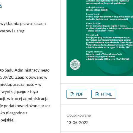
6
wykładnia prawa, zasada
warów i usług
ego Sądu Administracyjnego
/Gl 539/20. Zaaprobowano w
 niedopuszczalność – w
 wynikającego z tego
PDF
HTML
ji, w której administracja
je podatkowe złożone przez
ako niezgodne z
Opublikowane
ejskiej.
13-05-2022