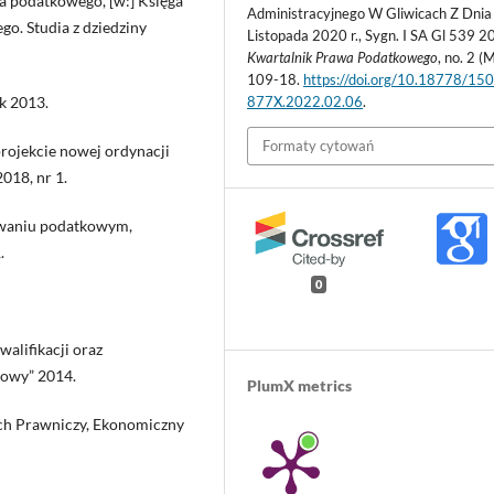
wa podatkowego, [w:] Księga
Administracyjnego W Gliwicach Z Dnia
o. Studia z dziedziny
Listopada 2020 r., Sygn. I SA Gl 539 20
Kwartalnik Prawa Podatkowego
, no. 2 (
109-18.
https://doi.org/10.18778/15
k 2013.
877X.2022.02.06
.
Formaty cytowań
rojekcie nowej ordynacji
018, nr 1.
powaniu podatkowym,
.
0
walifikacji oraz
kowy” 2014.
PlumX metrics
uch Prawniczy, Ekonomiczny