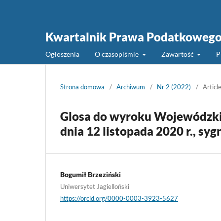
Kwartalnik Prawa Podatkoweg
Ogłoszenia
O czasopiśmie
Zawartość
P
Strona domowa
/
Archiwum
/
Nr 2 (2022)
/
Articl
Glosa do wyroku Wojewódzki
dnia 12 listopada 2020 r., syg
Bogumił Brzeziński
Uniwersytet Jagielloński
https://orcid.org/0000-0003-3923-5627