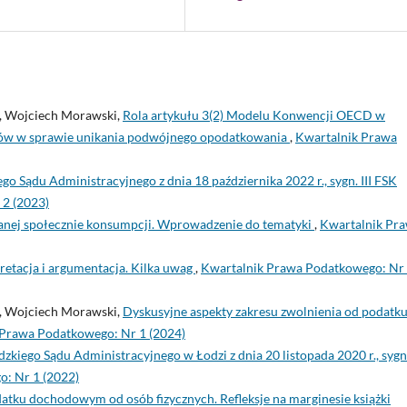
ki, Wojciech Morawski,
Rola artykułu 3(2) Modelu Konwencji OECD w
mów w sprawie unikania podwójnego opodatkowania
,
Kwartalnik Prawa
o Sądu Administracyjnego z dnia 18 października 2022 r., sygn. III FSK
2 (2023)
nej społecznie konsumpcji. Wprowadzenie do tematyki
,
Kwartalnik Pr
retacja i argumentacja. Kilka uwag
,
Kwartalnik Prawa Podatkowego: Nr
ki, Wojciech Morawski,
Dyskusyjne aspekty zakresu zwolnienia od podatk
 Prawa Podatkowego: Nr 1 (2024)
iego Sądu Administracyjnego w Łodzi z dnia 20 listopada 2020 r., sygn.
: Nr 1 (2022)
atku dochodowym od osób fizycznych. Refleksje na marginesie książki