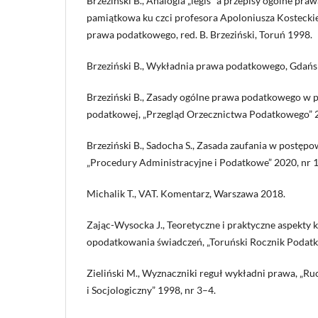
Brzeziński B., Analogia „legis” a przepisy ogólne pra
pamiątkowa ku czci profesora Apoloniusza Kosteckieg
prawa podatkowego, red. B. Brzeziński, Toruń 1998.
Brzeziński B., Wykładnia prawa podatkowego, Gdańs
Brzeziński B., Zasady ogólne prawa podatkowego w p
podatkowej, „Przegląd Orzecznictwa Podatkowego” 2
Brzeziński B., Sadocha S., Zasada zaufania w postę
„Procedury Administracyjne i Podatkowe” 2020, nr 1
Michalik T., VAT. Komentarz, Warszawa 2018.
Zając-Wysocka J., Teoretyczne i praktyczne aspekty k
opodatkowania świadczeń, „Toruński Rocznik Podat
Zieliński M., Wyznaczniki reguł wykładni prawa, „R
i Socjologiczny” 1998, nr 3–4.