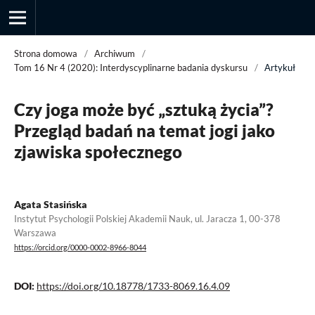
Strona domowa
/
Archiwum
/
Tom 16 Nr 4 (2020): Interdyscyplinarne badania dyskursu
/
Artykuł
Przegląd Socjologii Jakościowej
Czy joga może być „sztuką życia”?
Przegląd badań na temat jogi jako
zjawiska społecznego
Agata Stasińska
Instytut Psychologii Polskiej Akademii Nauk, ul. Jaracza 1, 00-378
Warszawa
https://orcid.org/0000-0002-8966-8044
DOI:
https://doi.org/10.18778/1733-8069.16.4.09