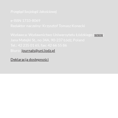
Przegląd Socjologii Jakościowej
e-ISSN 1733-8069
Redaktor naczelny: Krzysztof Tomasz Konecki
Wydawca: Wydawnictwo Uniwersytetu Łódzkiego (
www
)
Jana Matejki St., no 34A, 90-237 Łódź, Poland
Tel.: 42 235 01 65, fax: 42 66 55 86
Biuro:
journals@uni.lodz.pl
Deklaracja dostępności