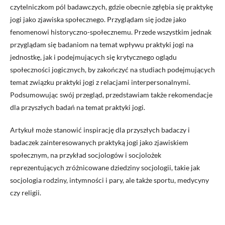
czytelniczkom pól badawczych, gdzie obecnie zgłębia się praktykę
jogi jako zjawiska społecznego. Przyglądam się jodze jako
fenomenowi historyczno-społecznemu. Przede wszystkim jednak
przyglądam się badaniom na temat wpływu praktyki jogi na
jednostkę, jak i podejmujących się krytycznego oglądu
społeczności jogicznych, by zakończyć na studiach podejmujących
temat związku praktyki jogi z relacjami interpersonalnymi.
Podsumowując swój przegląd, przedstawiam także rekomendacje
dla przyszłych badań na temat praktyki jogi.
Artykuł może stanowić inspirację dla przyszłych badaczy i
badaczek zainteresowanych praktyką jogi jako zjawiskiem
społecznym, na przykład socjologów i socjolożek
reprezentujących zróżnicowane dziedziny socjologii, takie jak
socjologia rodziny, intymności i pary, ale także sportu, medycyny
czy religii.