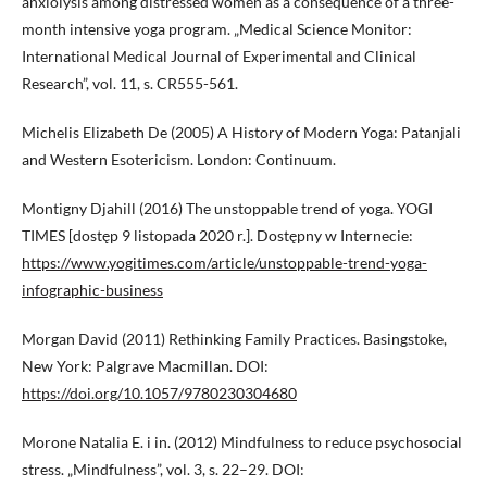
anxiolysis among distressed women as a consequence of a three-
month intensive yoga program. „Medical Science Monitor:
International Medical Journal of Experimental and Clinical
Research”, vol. 11, s. CR555-561.
Michelis Elizabeth De (2005) A History of Modern Yoga: Patanjali
and Western Esotericism. London: Continuum.
Montigny Djahill (2016) The unstoppable trend of yoga. YOGI
TIMES [dostęp 9 listopada 2020 r.]. Dostępny w Internecie:
https://www.yogitimes.com/article/unstoppable-trend-yoga-
infographic-business
Morgan David (2011) Rethinking Family Practices. Basingstoke,
New York: Palgrave Macmillan. DOI:
https://doi.org/10.1057/9780230304680
Morone Natalia E. i in. (2012) Mindfulness to reduce psychosocial
stress. „Mindfulness”, vol. 3, s. 22–29. DOI: