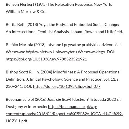
Benson Herbert (1975) The Relaxation Response. New York:
William Morrow & Co.
Berila Beth (2018) Yoga, the Body, and Embodied Social Change:
An Intersectional Feminist Analysis. Laham: Rowan and Littlefield.
Bieńko Mariola (2013) Intymne i prywatne praktyki codzienności.
Warszawa: Wydawnictwo Uniwersytetu Warszawskiego. DOI:
https://doi.org/10.31338/uw.9788323521921
Bishop Scott R. i in. (2004) Mindfulness: A Proposed Operational
Definition. „Clinical Psychology: Science and Practice”, vol. 11, s.
230–241. DOI:
https://doi.org/10.1093/clipsy.bph077
Bosonamacie.pl (2016) Joga się liczy! [dostęp 9 listopada 2020 r.].
Dostępny w Internecie:
https://bosonamacie.pl/wp-
content/uploads/2016/04/Raport-ca%C5%82y-JOGA-si%C4%99-
LICZY-1.pdf