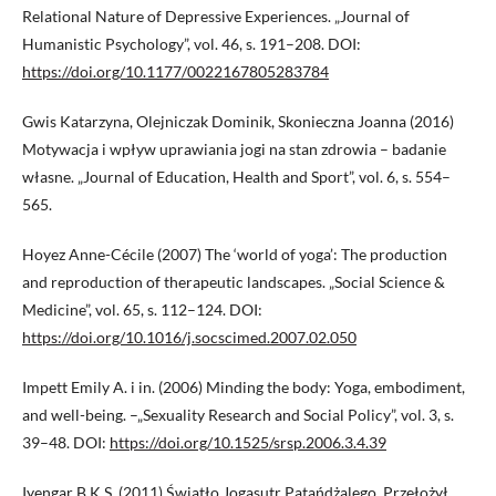
Relational Nature of Depressive Experiences. „Journal of
Humanistic Psychology”, vol. 46, s. 191–208. DOI:
https://doi.org/10.1177/0022167805283784
Gwis Katarzyna, Olejniczak Dominik, Skonieczna Joanna (2016)
Motywacja i wpływ uprawiania jogi na stan zdrowia – badanie
własne. „Journal of Education, Health and Sport”, vol. 6, s. 554–
565.
Hoyez Anne-Cécile (2007) The ‘world of yoga’: The production
and reproduction of therapeutic landscapes. „Social Science &
Medicine”, vol. 65, s. 112–124. DOI:
https://doi.org/10.1016/j.socscimed.2007.02.050
Impett Emily A. i in. (2006) Minding the body: Yoga, embodiment,
and well-being. –„Sexuality Research and Social Policy”, vol. 3, s.
39–48. DOI:
https://doi.org/10.1525/srsp.2006.3.4.39
Iyengar B.K.S. (2011) Światło Jogasutr Patańdżalego. Przełożył