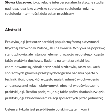
Słowa kluczowe:
joga, relacje interpersonalne, krytyczne studia
nad jogą, joga jako zjawisko społeczne, socjologia rodziny,
socjologia intymności, dobrostan psychiczny
Abstrakt
Praktyka jogi jest coraz bardziej popularną formą aktywności
fizycznej zarówno w Polsce, jak i na świecie. Wpływa na poprawę
stanu zdrowia, ale i stanowi element rozwoju osobistego i często
także praktykę duchową. Badania na temat praktyki jogi
zdominowane są jednak przez nauki o zdrowiu, zaś w naukach
społecznych głównie przez psychologiczne badania oparte o
techniki ilościowe, które często mają trudność w uchwyceniu
zniuansowanej relacji ciało–umysł, obecnej w doświadczeniu
praktyki jogi. Rzadko podejmuje się także próby zbadania związku
praktyki jogi z budowaniem relacji społecznych przed jednostkę.
Celem artykułu jest przybliżenie polskim czytelnikom i