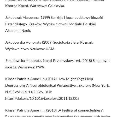
Konrad Kocot. Warszawa: Galaktyka.
Jakubczak Marzenna (1999) Sankhja i joga: podstawy filozofii
Patańdżalego. Kraków: Wydawnictwo Oddziału Polskiej
Akademii Nauk.
Jakubowska Honorata (2009) Socjologia ciała. Poznań:
Wydawnictwo Naukowe UAM.
Jakubowska Honorata, Nosal Przemysław, red. (2018) Socjologia
sportu. Warszawa: PWN.
Kinser Patricia Anne i in. (2012) How Might Yoga Help
Depression? A Neurobiological Perspective. „Explore (New York,
N.Y.)”, vol. 8, s. 118–126. DOI:
https://doi.org/10.1016/j.explore.2011.12.005
Kinser Patricia Anne i in. (2013) „A feeling of connectedness”:
Perspectives on a gentle yoga intervention for women with major