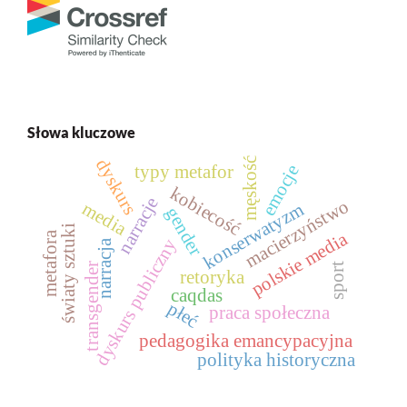
Słowa kluczowe
dyskurs
męskość
emocje
typy metafor
kobiecość
narracje
macierzyństwo
media
konserwatyzm
gender
światy sztuki
polskie media
metafora
dyskurs publiczny
narracja
sport
transgender
retoryka
caqdas
płeć
praca społeczna
pedagogika emancypacyjna
polityka historyczna