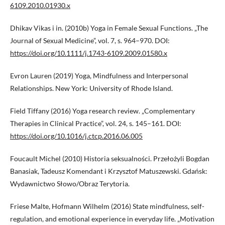
6109.2010.01930.x
Dhikav Vikas i in. (2010b) Yoga in Female Sexual Functions. „The
Journal of Sexual Medicine”, vol. 7, s. 964–970. DOI:
https://doi.org/10.1111/j.1743-6109.2009.01580.x
Evron Lauren (2019) Yoga, Mindfulness and Interpersonal
Relationships. New York: University of Rhode Island.
Field Tiffany (2016) Yoga research review. „Complementary
Therapies in Clinical Practice”, vol. 24, s. 145–161. DOI:
https://doi.org/10.1016/j.ctcp.2016.06.005
Foucault Michel (2010) Historia seksualności. Przełożyli Bogdan
Banasiak, Tadeusz Komendant i Krzysztof Matuszewski. Gdańsk:
Wydawnictwo Słowo/Obraz Terytoria.
Friese Malte, Hofmann Wilhelm (2016) State mindfulness, self-
regulation, and emotional experience in everyday life. „Motivation