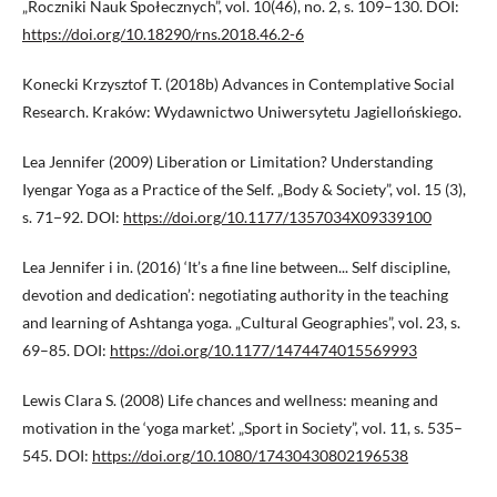
„Roczniki Nauk Społecznych”, vol. 10(46), no. 2, s. 109–130. DOI:
https://doi.org/10.18290/rns.2018.46.2-6
Konecki Krzysztof T. (2018b) Advances in Contemplative Social
Research. Kraków: Wydawnictwo Uniwersytetu Jagiellońskiego.
Lea Jennifer (2009) Liberation or Limitation? Understanding
Iyengar Yoga as a Practice of the Self. „Body & Society”, vol. 15 (3),
s. 71−92. DOI:
https://doi.org/10.1177/1357034X09339100
Lea Jennifer i in. (2016) ‘It’s a fine line between... Self discipline,
devotion and dedication’: negotiating authority in the teaching
and learning of Ashtanga yoga. „Cultural Geographies”, vol. 23, s.
69–85. DOI:
https://doi.org/10.1177/1474474015569993
Lewis Clara S. (2008) Life chances and wellness: meaning and
motivation in the ‘yoga market’. „Sport in Society”, vol. 11, s. 535–
545. DOI:
https://doi.org/10.1080/17430430802196538