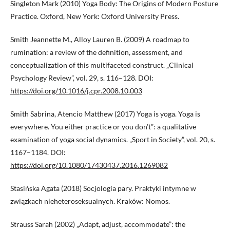
Singleton Mark (2010) Yoga Body: The Origins of Modern Posture
Practice. Oxford, New York: Oxford University Press.
Smith Jeannette M., Alloy Lauren B. (2009) A roadmap to
rumination: a review of the definition, assessment, and
conceptualization of this multifaceted construct. „Clinical
Psychology Review”, vol. 29, s. 116–128. DOI:
https://doi.org/10.1016/j.cpr.2008.10.003
Smith Sabrina, Atencio Matthew (2017) Yoga is yoga. Yoga is
everywhere. You either practice or you don’t”: a qualitative
examination of yoga social dynamics. „Sport in Society”, vol. 20, s.
1167–1184. DOI:
https://doi.org/10.1080/17430437.2016.1269082
Stasińska Agata (2018) Socjologia pary. Praktyki intymne w
związkach nieheteroseksualnych. Kraków: Nomos.
Strauss Sarah (2002) „Adapt, adjust, accommodate”: the