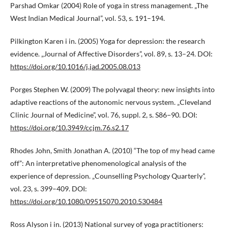
Parshad Omkar (2004) Role of yoga in stress management. „The
West Indian Medical Journal”, vol. 53, s. 191–194.
Pilkington Karen i in. (2005) Yoga for depression: the research
evidence. „Journal of Affective Disorders”, vol. 89, s. 13–24. DOI:
https://doi.org/10.1016/j.jad.2005.08.013
Porges Stephen W. (2009) The polyvagal theory: new insights into
adaptive reactions of the autonomic nervous system. „Cleveland
Clinic Journal of Medicine”, vol. 76, suppl. 2, s. S86−90. DOI:
https://doi.org/10.3949/ccjm.76.s2.17
Rhodes John, Smith Jonathan A. (2010) “The top of my head came
off”: An interpretative phenomenological analysis of the
experience of depression. „Counselling Psychology Quarterly”,
vol. 23, s. 399–409. DOI:
https://doi.org/10.1080/09515070.2010.530484
Ross Alyson i in. (2013) National survey of yoga practitioners: