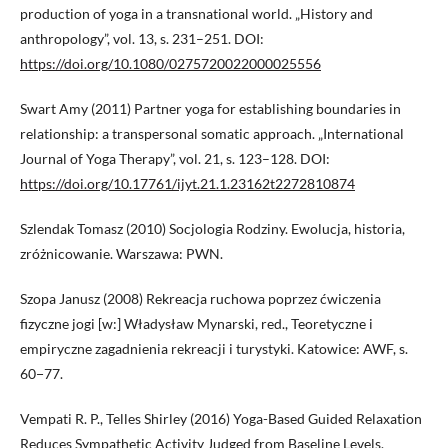
production of yoga in a transnational world. „History and
anthropology”, vol. 13, s. 231–251. DOI:
https://doi.org/10.1080/0275720022000025556
Swart Amy (2011) Partner yoga for establishing boundaries in
relationship: a transpersonal somatic approach. „International
Journal of Yoga Therapy”, vol. 21, s. 123–128. DOI:
https://doi.org/10.17761/ijyt.21.1.23162t2272810874
Szlendak Tomasz (2010) Socjologia Rodziny. Ewolucja, historia,
zróżnicowanie. Warszawa: PWN.
Szopa Janusz (2008) Rekreacja ruchowa poprzez ćwiczenia
fizyczne jogi [w:] Władysław Mynarski, red., Teoretyczne i
empiryczne zagadnienia rekreacji i turystyki. Katowice: AWF, s.
60−77.
Vempati R. P., Telles Shirley (2016) Yoga-Based Guided Relaxation
Reduces Sympathetic Activity Judged from Baseline Levels.