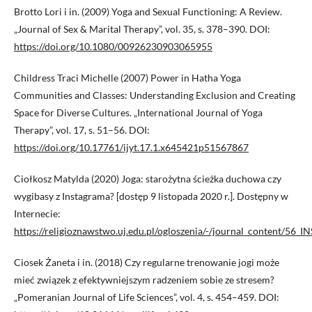
Brotto Lori i in. (2009) Yoga and Sexual Functioning: A Review.
„Journal of Sex & Marital Therapy”, vol. 35, s. 378–390. DOI:
https://doi.org/10.1080/00926230903065955
Childress Traci Michelle (2007) Power in Hatha Yoga
Communities and Classes: Understanding Exclusion and Creating
Space for Diverse Cultures. „International Journal of Yoga
Therapy”, vol. 17, s. 51–56. DOI:
https://doi.org/10.17761/ijyt.17.1.x645421p51567867
Ciołkosz Matylda (2020) Joga: starożytna ścieżka duchowa czy
wygibasy z Instagrama? [dostęp 9 listopada 2020 r.]. Dostępny w
Internecie:
https://religioznawstwo.uj.edu.pl/ogloszenia/-/journal_content
Ciosek Żaneta i in. (2018) Czy regularne trenowanie jogi może
mieć związek z efektywniejszym radzeniem sobie ze stresem?
„Pomeranian Journal of Life Sciences”, vol. 4, s. 454–459. DOI: