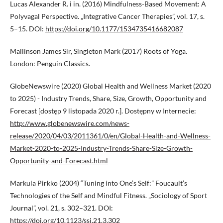
Lucas Alexander R. i in. (2016) Mindfulness-Based Movement: A
Polyvagal Perspective. „Integrative Cancer Therapies”, vol. 17, s.
5–15. DOI:
https://doi.org/10.1177/1534735416682087
Mallinson James Sir, Singleton Mark (2017) Roots of Yoga.
London: Penguin Classics.
GlobeNewswire (2020) Global Health and Wellness Market (2020
to 2025) - Industry Trends, Share, Size, Growth, Opportunity and
Forecast [dostęp 9 listopada 2020 r.]. Dostępny w Internecie:
http://www.globenewswire.com/news-
release/2020/04/03/2011361/0/en/Global-Health-and-Wellness-
Market-2020-to-2025-Industry-Trends-Share-Size-Growth-
Opportunity-and-Forecast.html
Markula Pirkko (2004) “Tuning into One’s Self:” Foucault’s
Technologies of the Self and Mindful Fitness. „Sociology of Sport
Journal”, vol. 21, s. 302–321. DOI:
https://doi.org/10.1123/ssj.21.3.302