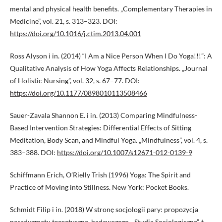
mental and physical health benefits. „Complementary Therapies in
Medicine”, vol. 21, s. 313–323. DOI:
https://doi.org/10.1016/j.ctim.2013.04.001
Ross Alyson i in. (2014) “I Am a Nice Person When I Do Yoga!!!”: A
Qualitative Analysis of How Yoga Affects Relationships. „Journal
of Holistic Nursing”, vol. 32, s. 67–77. DOI:
https://doi.org/10.1177/0898010113508466
Sauer-Zavala Shannon E. i in. (2013) Comparing Mindfulness-
Based Intervention Strategies: Differential Effects of Sitting
Meditation, Body Scan, and Mindful Yoga. „Mindfulness”, vol. 4, s.
383–388. DOI:
https://doi.org/10.1007/s12671-012-0139-9
Schiffmann Erich, O’Rielly Trish (1996) Yoga: The Spirit and
Practice of Moving into Stillness. New York: Pocket Books.
Schmidt Filip i in. (2018) W stronę socjologii pary: propozycja
paradygmatu teoretyczno-badawczego. „Studia Socjologiczne”, t.