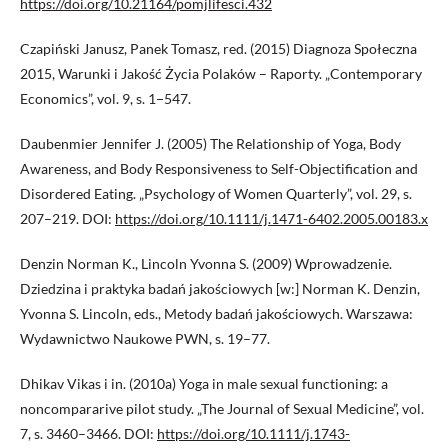
https://doi.org/10.21164/pomjlifesci.432
Czapiński Janusz, Panek Tomasz, red. (2015) Diagnoza Społeczna
2015, Warunki i Jakość Życia Polaków – Raporty. „Contemporary
Economics”, vol. 9, s. 1−547.
Daubenmier Jennifer J. (2005) The Relationship of Yoga, Body
Awareness, and Body Responsiveness to Self-Objectification and
Disordered Eating. „Psychology of Women Quarterly”, vol. 29, s.
207–219. DOI:
https://doi.org/10.1111/j.1471-6402.2005.00183.x
Denzin Norman K., Lincoln Yvonna S. (2009) Wprowadzenie.
Dziedzina i praktyka badań jakościowych [w:] Norman K. Denzin,
Yvonna S. Lincoln, eds., Metody badań jakościowych. Warszawa:
Wydawnictwo Naukowe PWN, s. 19–77.
Dhikav Vikas i in. (2010a) Yoga in male sexual functioning: a
noncompararive pilot study. „The Journal of Sexual Medicine”, vol.
7, s. 3460–3466. DOI:
https://doi.org/10.1111/j.1743-