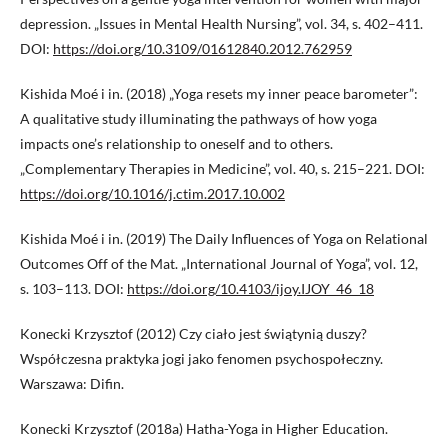
depression. „Issues in Mental Health Nursing”, vol. 34, s. 402–411.
DOI:
https://doi.org/10.3109/01612840.2012.762959
Kishida Moé i in. (2018) „Yoga resets my inner peace barometer”:
A qualitative study illuminating the pathways of how yoga
impacts one’s relationship to oneself and to others.
„Complementary Therapies in Medicine”, vol. 40, s. 215–221. DOI:
https://doi.org/10.1016/j.ctim.2017.10.002
Kishida Moé i in. (2019) The Daily Influences of Yoga on Relational
Outcomes Off of the Mat. „International Journal of Yoga”, vol. 12,
s. 103–113. DOI:
https://doi.org/10.4103/ijoy.IJOY_46_18
Konecki Krzysztof (2012) Czy ciało jest świątynią duszy?
Współczesna praktyka jogi jako fenomen psychospołeczny.
Warszawa: Difin.
Konecki Krzysztof (2018a) Hatha-Yoga in Higher Education.