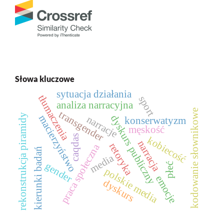
Słowa kluczowe
sytuacja działania
tłumaczenia
sport
analiza narracyjna
kodowanie słownikowe
transgender
rekonstrukcja piramidy
dyskurs publiczny
macierzyństwo
narracje
konserwatyzm
męskość
caqdas
kobiecość
narracja
retoryka
praca społeczna
kierunki badań
media
gender
płeć
polskie media
emocje
dyskurs