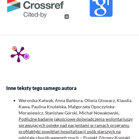
0
Inne teksty tego samego autora
Weronika Kałwak, Anna Bańbura, Oliwia Głowacz, Klaudia
Kawa, Paulina Knutelska, Małgorzata Opoczyńska-
Morasiewicz, Stanisław Górski, Michał Nowakowski,
Podłużne badanie jakościowe doświadczenia wolontariuszy
sprawujących opiekę nad pacjentami w ramach programu
profilaktyki powikłań hospitalizacji osób starszych na
oddziale chorób wewnętrznych – Projekt Zdrowy Kontakt
,