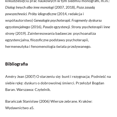
kilkudziesięciu prac naukowych w tym siedmiu monografii, m.in.:
Dialog Innych albo inne monologi
(2007, 2018),
Poza zasadą
powszechności. Próby idiograficzne
(2014, redakcja i
współautorstwo)
Genealogie psychoterapii. Fragmenty dyskursu
egzystencjalnego
(2016),
Pasaże egzystencji. Strony psychoterapii i inne
strony
(2019). Zainteresowania badawcze: psychoanaliza
egzystencjalna, filozoficzne podstawy psychoterapii,
hermeneutyka i fenomenologia świata przeżywanego.
Bibliografia
Améry Jean (2007) O starzeniu się: bunt i rezygnacja; Podnieść na
siebie rękę: dyskurs o dobrowolnej śmierci. Przełożył Bogdan
Baran. Warszawa: Czytelnik.
Barańczak Stanisław (2006) Wiersze zebrane. Kraków:
Wydawnictwo a5.