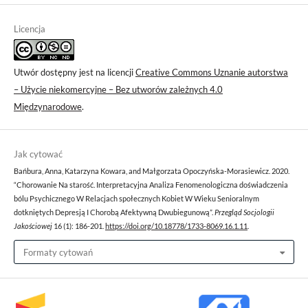
Licencja
Utwór dostępny jest na licencji
Creative Commons Uznanie autorstwa
– Użycie niekomercyjne – Bez utworów zależnych 4.0
Międzynarodowe
.
Jak cytować
Bańbura, Anna, Katarzyna Kowara, and Małgorzata Opoczyńska-Morasiewicz. 2020.
“Chorowanie Na starość. Interpretacyjna Analiza Fenomenologiczna doświadczenia
bólu Psychicznego W Relacjach społecznych Kobiet W Wieku Senioralnym
dotkniętych Depresją I Chorobą Afektywną Dwubiegunową”.
Przegląd Socjologii
Jakościowej
16 (1): 186-201.
https://doi.org/10.18778/1733-8069.16.1.11
.
Formaty cytowań