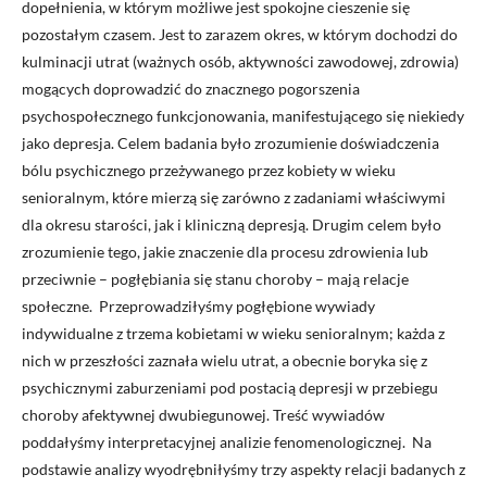
dopełnienia, w którym możliwe jest spokojne cieszenie się
pozostałym czasem. Jest to zarazem okres, w którym dochodzi do
kulminacji utrat (ważnych osób, aktywności zawodowej, zdrowia)
mogących doprowadzić do znacznego pogorszenia
psychospołecznego funkcjonowania, manifestującego się niekiedy
jako depresja. Celem badania było zrozumienie doświadczenia
bólu psychicznego przeżywanego przez kobiety w wieku
senioralnym, które mierzą się zarówno z zadaniami właściwymi
dla okresu starości, jak i kliniczną depresją. Drugim celem było
zrozumienie tego, jakie znaczenie dla procesu zdrowienia lub
przeciwnie – pogłębiania się stanu choroby – mają relacje
społeczne. Przeprowadziłyśmy pogłębione wywiady
indywidualne z trzema kobietami w wieku senioralnym; każda z
nich w przeszłości zaznała wielu utrat, a obecnie boryka się z
psychicznymi zaburzeniami pod postacią depresji w przebiegu
choroby afektywnej dwubiegunowej. Treść wywiadów
poddałyśmy interpretacyjnej analizie fenomenologicznej. Na
podstawie analizy wyodrębniłyśmy trzy aspekty relacji badanych z