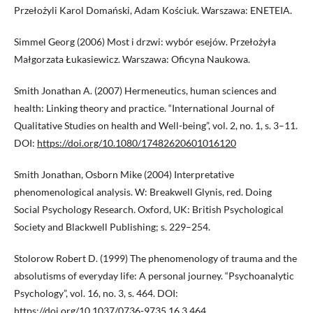
Przełożyli Karol Domański, Adam Kościuk. Warszawa: ENETEIA.
Simmel Georg (2006) Most i drzwi: wybór esejów. Przełożyła
Małgorzata Łukasiewicz. Warszawa: Oficyna Naukowa.
Smith Jonathan A. (2007) Hermeneutics, human sciences and
health: Linking theory and practice. “International Journal of
Qualitative Studies on health and Well-being”, vol. 2, no. 1, s. 3–11.
DOI:
https://doi.org/10.1080/17482620601016120
Smith Jonathan, Osborn Mike (2004) Interpretative
phenomenological analysis. W: Breakwell Glynis, red. Doing
Social Psychology Research. Oxford, UK: British Psychological
Society and Blackwell Publishing; s. 229–254.
Stolorow Robert D. (1999) The phenomenology of trauma and the
absolutisms of everyday life: A personal journey. “Psychoanalytic
Psychology”, vol. 16, no. 3, s. 464. DOI:
https://doi.org/10.1037/0736-9735.16.3.464