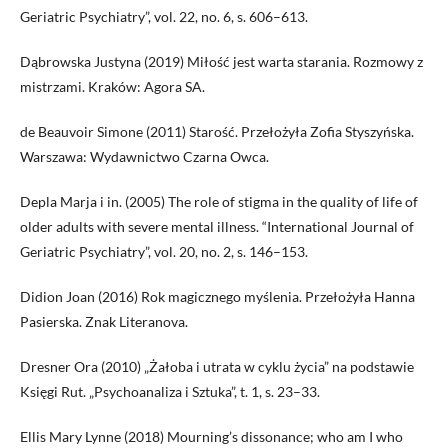
Geriatric Psychiatry”, vol. 22, no. 6, s. 606–613.
Dąbrowska Justyna (2019) Miłość jest warta starania. Rozmowy z
mistrzami. Kraków: Agora SA.
de Beauvoir Simone (2011) Starość. Przełożyła Zofia Styszyńska.
Warszawa: Wydawnictwo Czarna Owca.
Depla Marja i in. (2005) The role of stigma in the quality of life of
older adults with severe mental illness. “International Journal of
Geriatric Psychiatry”, vol. 20, no. 2, s. 146–153.
Didion Joan (2016) Rok magicznego myślenia. Przełożyła Hanna
Pasierska. Znak Literanova.
Dresner Ora (2010) „Żałoba i utrata w cyklu życia” na podstawie
Księgi Rut. „Psychoanaliza i Sztuka”, t. 1, s. 23–33.
Ellis Mary Lynne (2018) Mourning’s dissonance; who am I who