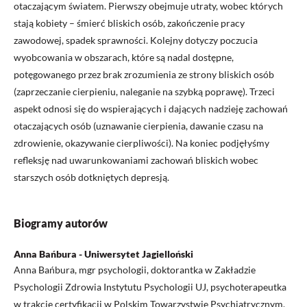
otaczającym światem. Pierwszy obejmuje utraty, wobec których
stają kobiety – śmierć bliskich osób, zakończenie pracy
zawodowej, spadek sprawności. Kolejny dotyczy poczucia
wyobcowania w obszarach, które są nadal dostępne,
potęgowanego przez brak zrozumienia ze strony bliskich osób
(zaprzeczanie cierpieniu, naleganie na szybką poprawę). Trzeci
aspekt odnosi się do wspierających i dających nadzieję zachowań
otaczających osób (uznawanie cierpienia, dawanie czasu na
zdrowienie, okazywanie cierpliwości). Na koniec podjęłyśmy
refleksję nad uwarunkowaniami zachowań bliskich wobec
starszych osób dotkniętych depresją.
Biogramy autorów
Anna Bańbura - Uniwersytet Jagielloński
Anna Bańbura, mgr psychologii, doktorantka w Zakładzie
Psychologii Zdrowia Instytutu Psychologii UJ, psychoterapeutka
w trakcie certyfikacji w Polskim Towarzystwie Psychiatrycznym.