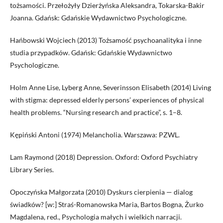
tożsamości. Przełożyły Dzierżyńska Aleksandra, Tokarska-Bakir
Joanna. Gdańsk: Gdańskie Wydawnictwo Psychologiczne.
Hańbowski Wojciech (2013) Tożsamość psychoanalityka i inne
studia przypadków. Gdańsk: Gdańskie Wydawnictwo
Psychologiczne.
Holm Anne Lise, Lyberg Anne, Severinsson Elisabeth (2014) Living
with stigma: depressed elderly persons’ experiences of physical
health problems. “Nursing research and practice”, s. 1–8.
Kępiński Antoni (1974) Melancholia. Warszawa: PZWL.
Lam Raymond (2018) Depression. Oxford: Oxford Psychiatry
Library Series.
Opoczyńska Małgorzata (2010) Dyskurs cierpienia — dialog
świadków? [w:] Straś-Romanowska Maria, Bartos Bogna, Żurko
Magdalena, red., Psychologia małych i wielkich narracji.