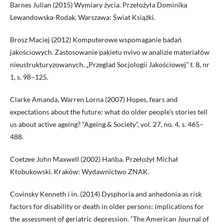
Barnes Julian (2015) Wymiary życia. Przełożyła Dominika
Lewandowska-Rodak. Warszawa: Świat Książki.
Brosz Maciej (2012) Komputerowe wspomaganie badań
jakościowych. Zastosowanie pakietu nvivo w analizie materiałów
nieustrukturyzowanych. „Przeglad Socjologii Jakościowej” t. 8, nr
1, s. 98−125.
Clarke Amanda, Warren Lorna (2007) Hopes, fears and
expectations about the future: what do older people’s stories tell
us about active ageing? “Ageing & Society”, vol. 27, no. 4, s. 465–
488.
Coetzee John Maxwell (2002) Hańba. Przełożył Michał
Kłobukowski. Kraków: Wydawnictwo ZNAK.
Covinsky Kenneth i in. (2014) Dysphoria and anhedonia as risk
factors for disability or death in older persons: implications for
the assessment of geriatric depression. “The American Journal of