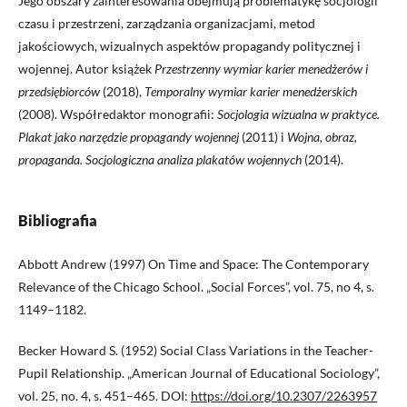
Jego obszary zainteresowania obejmują problematykę socjologii
czasu i przestrzeni, zarządzania organizacjami, metod
jakościowych, wizualnych aspektów propagandy politycznej i
wojennej. Autor książek
Przestrzenny wymiar karier menedżerów i
przedsiębiorców
(2018),
Temporalny wymiar karier menedżerskich
(2008). Współredaktor monografii:
Socjologia wizualna w praktyce.
Plakat jako narzędzie propagandy wojennej
(2011) i
Wojna, obraz,
propaganda. Socjologiczna analiza plakatów wojennych
(2014).
Bibliografia
Abbott Andrew (1997) On Time and Space: The Contemporary
Relevance of the Chicago School. „Social Forces”, vol. 75, no 4, s.
1149–1182.
Becker Howard S. (1952) Social Class Variations in the Teacher-
Pupil Relationship. „American Journal of Educational Sociology”,
vol. 25, no. 4, s. 451–465. DOI:
https://doi.org/10.2307/2263957