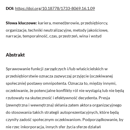
DOI:
https://doi.org/10.18778/1733-8069.16.1.09
Słowa kluczowe:
kariera, menedżerowie, przedsiębiorcy,
organizacje, techniki neutralizacyjne, metody jakościowe,
narracje, temporalność, czas, przestrzeń, wina i wstyd
Abstrakt
Sprawowanie funkcji zarządczych i/lub właścicielskich w
przedsiębiorstwie oznacza zazwyczaj przyjęcie (oczekiwanej
społecznie) postawy omnipotenta. Oznacza to, między innymi,
oczekiwanie, że potencjalne konflikty ról nie wystąpią lub nie będą
rzutowały na skuteczność i efek­tywność decydenta. Presja
(zewnętrzna i wewnętrzna) skłania zatem aktora organizacyjnego
do sto­sowania takich strategii autoprezentacyjnych, które będą
czyniły zadość społecznym oczekiwaniom. Podporządkowanie, by
nie rzec inkorporacja, innych sfer życia sferze działań