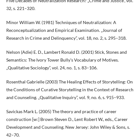
Five Decades of Neutralization Research? „Crime and Justice”, vol.
32, s. 221–320.
Minor William W. (1981) Techniques of Neutralization: A
Reconceptualization and Empirical Examination. „Journal of
Research in Crime and Delinquency”, vol. 18, no. 2, s. 295–318.
Nelson (Adie) E. D., Lambert Ronald D. (2001) Stick, Stones and
Semantics: The Ivory Tower Bully’s Vocabulary of Motives.
„Qualitative Sociology”, vol. 24, no. 1, s. 83–106.
Rosenthal Gabrielle (2003) The Healing Effects of Storytelling: On
the Conditions of Curative Storytelling in the Context of Research
and Counseling. „Qualitative Inquiry”, vol. 9, no. 6, s. 915–933.
Savickas Mark L. (2005) The theory and practice of career
construction [w:] Brown Steven D., Lent Robert W., eds., Career
Development and Counseling. New Jersey: John Wiley & Sons, s.
42–70.