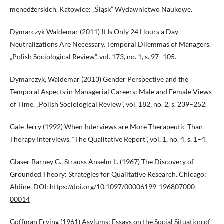
menedżerskich. Katowice: „Śląsk” Wydawnictwo Naukowe.
Dymarczyk Waldemar (2011) It Is Only 24 Hours a Day –
Neutralizations Are Necessary. Temporal Dilemmas of Managers.
„Polish Sociological Review”, vol. 173, no. 1, s. 97–105.
Dymarczyk, Waldemar (2013) Gender Perspective and the
Temporal Aspects in Managerial Careers: Male and Female Views
of Time. „Polish Sociological Review”, vol. 182, no. 2, s. 239–252.
Gale Jerry (1992) When Interviews are More Therapeutic Than
Therapy Interviews. “The Qualitative Report”, vol. 1, no. 4, s. 1–4.
Glaser Barney G., Strauss Anselm L. (1967) The Discovery of
Grounded Theory: Strategies for Qualitative Research. Chicago:
Aldine. DOI:
https://doi.org/10.1097/00006199-196807000-
00014
Goffman Erving (1961) Asylums: Essays on the Social Situation of