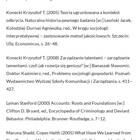
Konecki Krzysztof T. (2005) Teoria ugruntowana a kontekst
odkrycia. Naturalna historia pewnego badania [w:] Leoński Jacek,
Kołodziej-Durnaś Agnieszka, red., W kręgu socjologii
interpretatywnej – zastosowanie metod jakościowych. Szczecin:
USz, Economicus, s. 26–48.
Konecki Krzysztof T. (2008) Zarządzanie talentami – zarządzanie
lamentami, czyli jak rozwija się geniusz? [w:] Banaszak Sławomir,
Doktor Kazimierz, red., Problemy socjologii gospodarki. Poznań:
Wydawnictwo Wyższej Szkoły Komunikacji i Zarządzania, s. 411–
427.
Lyman Stanford (2000) Accounts: Roots and Foundations [w:]
Clifton D. Bryant, ed., Encyclopedia of Criminology and Deviant
Behavior. Philadelphia: Brunner-Routledge, s. 7−12.
Maruna Shadd, Copes Heith (2005) What Have We Learned from