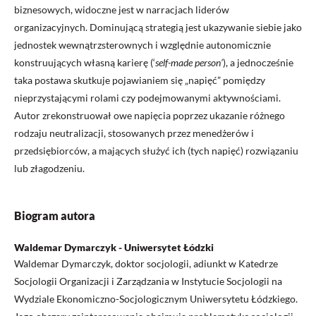
biznesowych, widoczne jest w narracjach liderów
organizacyjnych. Dominującą strategią jest ukazywanie siebie jako
jedno­stek wewnątrzsterownych i względnie autonomicznie
konstruujących własną karierę (‘
self-made per­son’
), a jednocześnie
taka postawa skutkuje pojawianiem się „napięć” pomiędzy
nieprzystającymi rolami czy podejmowanymi aktywnościami.
Autor zrekonstruował owe napięcia poprzez ukazanie różnego
rodzaju neutralizacji, stosowanych przez menedżerów i
przedsiębiorców, a mających służyć ich (tych napięć) rozwiązaniu
lub złagodzeniu.
Biogram autora
Waldemar Dymarczyk - Uniwersytet Łódzki
Waldemar Dymarczyk, doktor socjologii, adiunkt w Katedrze
Socjologii Organizacji i Zarządzania w Instytucie Socjologii na
Wydziale Ekonomiczno-Socjologicznym Uniwersytetu Łódzkiego.