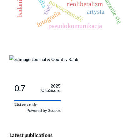
starzenie się
nowoczesność
neoliberalizm
sieć
artysta
fotografia
pseudokomunikacja
0.7
2025
CiteScore
31st percentile
Powered by Scopus
Latest publications