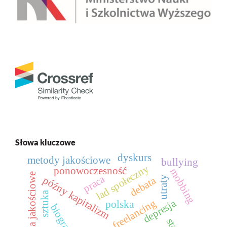
Słowa kluczowe
dyskurs
metody jakościowe
bullying
ład społeczny
ponowoczesność
mobbing
badania jakościowe
praca
późny kapitalizm
debata
utraty
sztuka
depresja
freelancing
polska
biografia