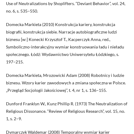
Use of Neutralizations by Shoplifters. “Deviant Behavior”, vol. 24,
no. 6, s. 535–550.
Domecka Markieta (2010) Konstrukcja kariery, konstrukcja
biografii, konstrukcja siebie. Narracje autobiograficzne ludzi
biznesu [w:] Konecki Krzysztof T., Kacperczyk Anna, red.,
Symboliczno-interakcyjny wymiar konstruowania ładu i nieładu
społecznego. Łódź: Wydawnictwo Uniwersytetu Łódzkiego, s.
197−215.
Domecka Markieta, Mrozowicki Adam (2008) Robotnicy i ludzie
biznesu. Wzory karier zawodowych a zmiana społeczna w Polsce.
„Przegląd Socjologii Jakościowej”, t. 4, nr 1, s. 136–155.
Dunford Franklyn W., Kunz Phillip R. (1973) The Neutralization of
Religious Dissonance. “Review of Religious Research”, vol. 15, no.
1, s. 2–9.
Dymarczyk Waldemar (2008) Temporalny wymiar karier