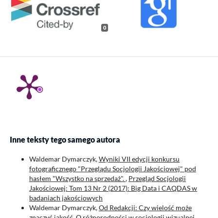
0
Inne teksty tego samego autora
Waldemar Dymarczyk,
Wyniki VII edycji konkursu
fotograficznego "Przeglądu Socjologii Jakościowej" pod
hasłem "Wszystko na sprzedaż".
,
Przegląd Socjologii
Jakościowej: Tom 13 Nr 2 (2017): Big Data i CAQDAS w
badaniach jakościowych
Waldemar Dymarczyk,
Od Redakcji: Czy wielość może
znaczyć jakość. O różnorodności w socjologii wizualnej
,