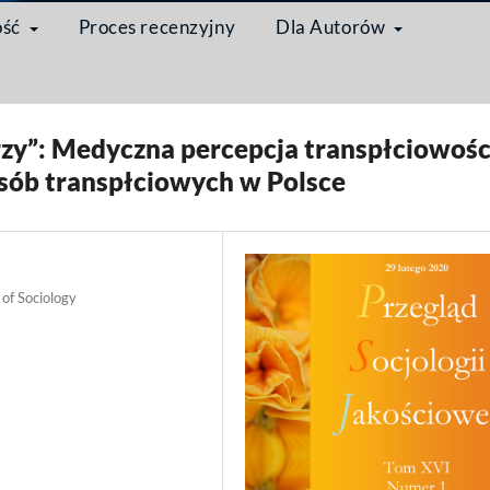
ość
Proces recenzyjny
Dla Autorów
ociety and Gender: Contemporary Issues and Research Perspectives
/
Artyk
horzy”: Medyczna percepcja transpłciowości
osób transpłciowych w Polsce
 of Sociology