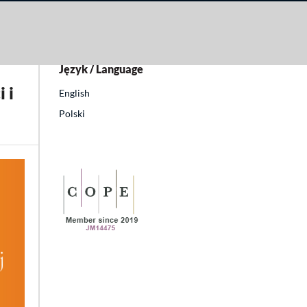
uł
Język / Language
 i
English
Polski