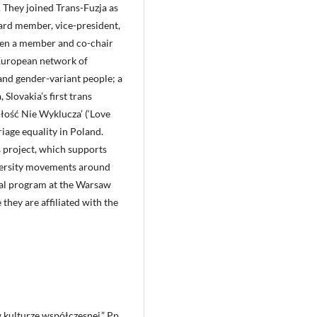
. They joined Trans-Fuzja as
ard mem­ber, vice-president,
 been a member and co-chair
 European network of
and gender-variant people; a
Slovakia’s first trans
łość Nie Wyklucza’ (‘Love
iage equality in Poland.
 project, which supports
iversity movements around
ral program at the Warsaw
 they are affiliated with the
kulturze współczesnej.” Pp.