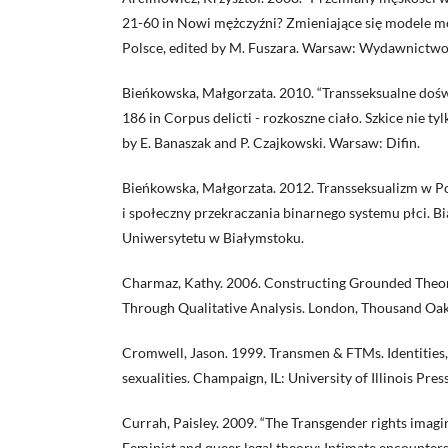
21-60 in Nowi mężczyźni? Zmieniające się modele m
Polsce, edited by M. Fuszara. Warsaw: Wydawnictwo
Bieńkowska, Małgorzata. 2010. “Transseksualne doświ
186 in Corpus delicti - rozkoszne ciało. Szkice nie tylk
by E. Banaszak and P. Czajkowski. Warsaw: Difin.
Bieńkowska, Małgorzata. 2012. Transseksualizm w P
i społeczny przekraczania binarnego systemu płci. 
Uniwersytetu w Białymstoku.
Charmaz, Kathy. 2006. Constructing Grounded Theor
Through Qualitative Analysis. London, Thousand Oak
Cromwell, Jason. 1999. Transmen & FTMs. Identities,
sexualities. Champaign, IL: University of Illinois Press
Currah, Paisley. 2009. “The Transgender rights imagin
Feminist and queer legal theory: Intimate encounter