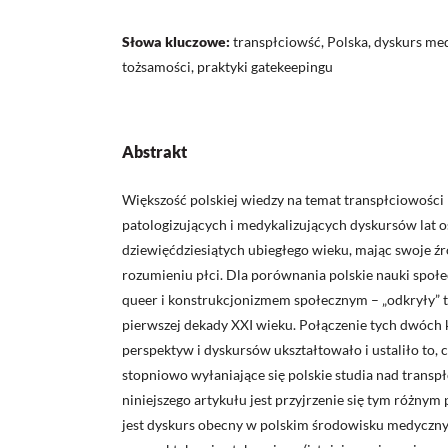
Słowa kluczowe:
transpłciowść, Polska, dyskurs me
tożsamości, praktyki gatekeepingu
Abstrakt
Większość polskiej wiedzy na temat transpłciowoś
patologizujących i medykalizujących dyskursów lat o
dziewięćdziesiątych ubiegłego wieku, mając swoje ź
rozumieniu płci. Dla porównania polskie nauki społe
queer i konstrukcjonizmem społecznym – „odkryły” 
pierwszej dekady XXI wieku. Połączenie tych dwóch
perspektyw i dyskursów ukształtowało i ustaliło to, c
stopniowo wyłaniające się polskie studia nad transp
niniejszego artykułu jest przyjrzenie się tym różny
jest dyskurs obecny w polskim środowisku medyczn