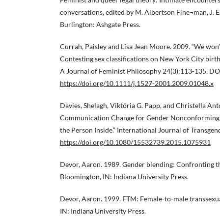
conversations, edited by M. Albertson Fine¬man, J. E
Burlington: Ashgate Press.
Currah, Paisley and Lisa Jean Moore. 2009. “We won
Contesting sex classifications on New York City birth 
A Journal of Feminist Philosophy 24(3):113-135. DO
https://doi.org/10.1111/j.1527-2001.2009.01048.x
Davies, Shelagh, Viktória G. Papp, and Christella Ant
Communication Change for Gender Nonconforming In
the Person Inside.” International Journal of Transge
https://doi.org/10.1080/15532739.2015.1075931
Devor, Aaron. 1989. Gender blending: Confronting the
Bloomington, IN: Indiana University Press.
Devor, Aaron. 1999. FTM: Female-to-male transsexual
IN: Indiana University Press.