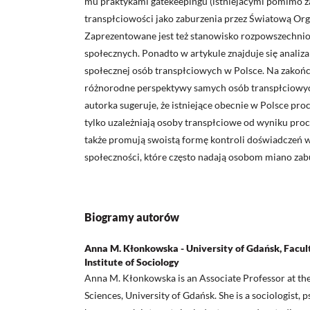
mu praktykami gatekeepingu (istniejacymi pomimo zap
transpłciowości jako zaburzenia przez Światową Org
Zaprezentowane jest też stanowisko rozpowszechni
społecznych. Ponadto w artykule znajduje się analiza
społecznej osób transpłciowych w Polsce. Na zakoń
różnorodne perspektywy samych osób transpłciowych
autorka sugeruje, że istniejące obecnie w Polsce pro
tylko uzależniają osoby transpłciowe od wyniku proc
także promują swoistą formę kontroli doświadczeń 
społeczności, które często nadają osobom miano za
Biogramy autorów
Anna M. Kłonkowska - University of Gdańsk, Facult
Institute of Sociology
Anna M. Kłonkowska is an Associate Professor at the
Sciences, University of Gdańsk. She is a so­ciologist, 