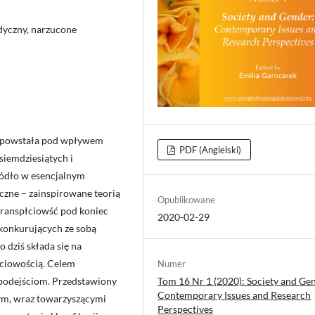
dyczny, narzucone
ci powstała pod wpływem
PDF (Angielski)
siemdziesiątych i
ródło w esencjalnym
czne – zainspirowane teorią
Opublikowane
transpłciowść pod koniec
2020-02-29
 konkurujących ze sobą
o dziś składa się na
łciowością. Celem
Numer
Tom 16 Nr 1 (2020): Society and Ge
m podejściom. Przedstawiony
Contemporary Issues and Research
ym, wraz towarzyszącymi
Perspectives