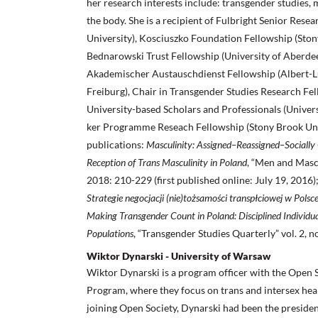
her research interests in­clude: transgender studies, 
the body. She is a recipient of Fulbright Senior Rese
University), Kosciuszko Foundation Fellowship (Ston
Bednarowski Trust Fellowship (University of Aberde
Akademischer Austauschdienst Fellow­ship (Albert-L
Freiburg), Chair in Transgen­der Studies Research Fel
University-based Scholars and Professionals (Univer
ker Programme Reseach Fellowship (Stony Brook Univ
publications:
Masculinity: Assigned–Reassigned–Socially 
Reception of Trans Masculinity in Poland
, “Men and Mascul
2018: 210-229 (first pub­lished online: July 19, 2016)
Strategie ne­gocjacji (nie)tożsamości transpłciowej w Polsc
Making Transgender Count in Poland: Disciplined Individu
Populations
, “Transgender Studies Quarterly” vol. 2, n
Wiktor Dynarski - University of Warsaw
Wiktor Dynarski is a program officer with the Open S
Program, where they focus on trans and intersex heal
joining Open Society, Dynarski had been the presi­den