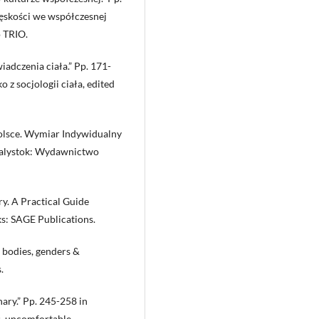
ęskości we współczesnej
 TRIO.
adczenia ciała.” Pp. 171-
o z socjologii ciała, edited
olsce. Wymiar Indywidualny
Bialystok: Wydawnictwo
y. A Practical Guide
s: SAGE Publications.
 bodies, genders &
.
ary.” Pp. 245-258 in
s, uncomfortable