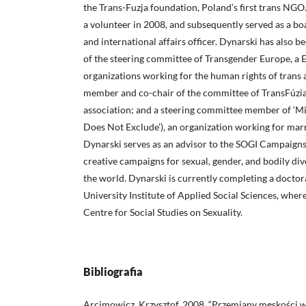
the Trans-Fuzja foundation, Poland’s first trans NGO
a vol­unteer in 2008, and subsequently served as a bo
and international affairs officer. Dy­narski has also
of the steering committee of Transgender Europe, a
organizations working for the human rights of trans 
member and co-chair of the com­mittee of TransFúzia, 
association; and a steering committee member of ‘Mi
Does Not Exclude’), an organization working for mar­r
Dynarski serves as an advisor to the SOGI Campaigns
creative cam­paigns for sexual, gender, and bodily d
the world. Dynarski is currently completing a docto
University Institute of Applied Social Sciences, where
Centre for Social Studies on Sexuality.
Bibliografia
Arcimowicz, Krzysztof. 2008. “Przemiany męskości w 