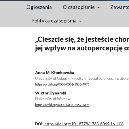
Ogłoszenia
O czasopiśmie
Zawart
Polityka czasopisma
Strona domowa
/
Archiwum
/
Tom 16 Nr 1 (2020): S
„Cieszcie się, że jesteście c
jej wpływ na autopercepcję 
Anna M. Kłonkowska
University of Gdańsk, Faculty of Social Sciences, Institute
https://orcid.org/0000-0001-5065-4975
Wiktor Dynarski
University of Warsaw
https://orcid.org/0000-0003-2469-3393
DOI:
https://doi.org/10.18778/1733-8069.16.1.06