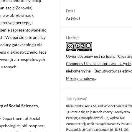
rzestania klasyfikacji
anizację Zdrowia).
Dział
one w obrębie nauk
Artykuł
 szerszej percepcji
czenie zaprezentowane się
. W oparciu o te analizy
Licencja
cedury gatekeepingu nie
esu diagnostycznego, lecz
Utwór dostępny jest na licencji
Creativ
wewnątrz transpłciowych
Commons Uznanie autorstwa – Użycie
burzonych.
niekomercyjne – Bez utworów zależnyc
Międzynarodowe
.
Jak cytować
y of Social Sciences,
Kłonkowska, Anna M., and Wiktor Dynarski. 20
“„Cieszcie się, że jesteście chorzy”: Medyczna
 De­partment of Social
Percepcja transpłciowości I Jej wpływ Na
Autopercepcję osób transpłciowych W Polsce”.
psychologist, philosopher;
Przegląd Socjologii Jakościowej
16 (1): 84-101.