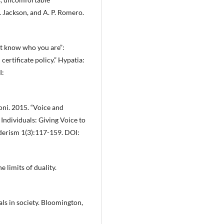
. Jackson, and A. P. Romero.
’t know who you are”:
certificate policy.” Hypatia:
I:
oni. 2015. “Voice and
dividuals: Giving Voice to
nderism 1(3):117-159. DOI:
 limits of duality.
s in society. Bloomington,