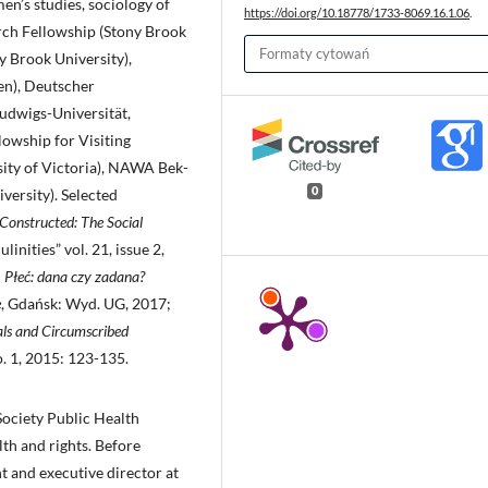
men’s studies, sociology of
https://doi.org/10.18778/1733-8069.16.1.06
.
arch Fellowship (Stony Brook
Formaty cytowań
y Brook University),
en), Deutscher
udwigs-Universität,
lowship for Visiting
sity of Victoria), NAWA Bek­
0
ersity). Selected
Constructed: The Social
inities” vol. 21, issue 2,
;
Płeć: dana czy zadana?
e
, Gdańsk: Wyd. UG, 2017;
als and Circumscribed
o. 1, 2015: 123-135.
o­ciety Public Health
th and rights. Before
t and executive director at