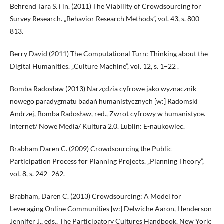
Behrend Tara S. i in. (2011) The Viability of Crowdsourcing for
Survey Research. „Behavior Research Methods”, vol. 43, s. 800–
813.
Berry David (2011) The Computational Turn: Thinking about the
Digital Humanities. „Culture Machine”, vol. 12, s. 1−22 .
Bomba Radosław (2013) Narzędzia cyfrowe jako wyznacznik
nowego paradygmatu badań humanistycznych [w:] Radomski
Andrzej, Bomba Radosław, red., Zwrot cyfrowy w humanistyce.
Internet/ Nowe Media/ Kultura 2.0. Lublin: E-naukowiec.
Brabham Daren C. (2009) Crowdsourcing the Public
Participation Process for Planning Projects. „Planning Theory”,
vol. 8, s. 242–262.
Brabham, Daren C. (2013) Crowdsourcing: A Model for
Leveraging Online Communities [w:] Delwiche Aaron, Henderson
Jennifer J., eds., The Participatory Cultures Handbook. New York: