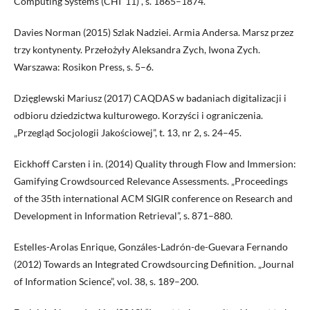
Computing Systems (CHI ‘11)”, s. 1865–1874.
Davies Norman (2015) Szlak Nadziei. Armia Andersa. Marsz przez
trzy kontynenty. Przełożyły Aleksandra Zych, Iwona Zych.
Warszawa: Rosikon Press, s. 5–6.
Dzięglewski Mariusz (2017) CAQDAS w badaniach digitalizacji i
odbioru dziedzictwa kulturowego. Korzyści i ograniczenia.
„Przegląd Socjologii Jakościowej”, t. 13, nr 2, s. 24–45.
Eickhoff Carsten i in. (2014) Quality through Flow and Immersion:
Gamifying Crowdsourced Relevance Assessments. „Proceedings
of the 35th international ACM SIGIR conference on Research and
Development in Information Retrieval”, s. 871–880.
Estelles-Arolas Enrique, Gonzáles-Ladrón-de-Guevara Fernando
(2012) Towards an Integrated Crowdsourcing Definition. „Journal
of Information Science”, vol. 38, s. 189–200.