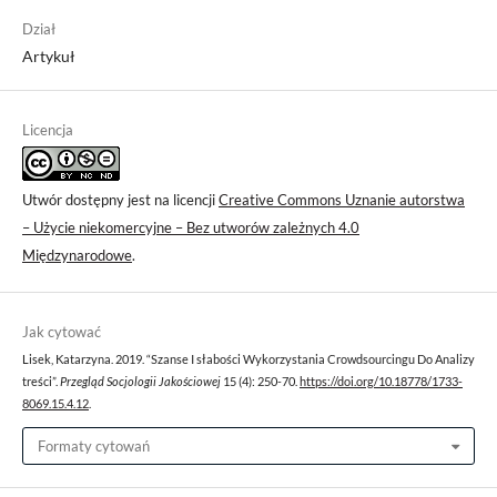
Dział
Artykuł
Licencja
Utwór dostępny jest na licencji
Creative Commons Uznanie autorstwa
– Użycie niekomercyjne – Bez utworów zależnych 4.0
Międzynarodowe
.
Jak cytować
Lisek, Katarzyna. 2019. “Szanse I słabości Wykorzystania Crowdsourcingu Do Analizy
treści”.
Przegląd Socjologii Jakościowej
15 (4): 250-70.
https://doi.org/10.18778/1733-
8069.15.4.12
.
Formaty cytowań