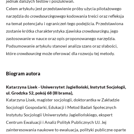
jednak dalszych testów i poszukiwań.
Celem artykułu jest przedstawienie próby użycia pilotażowego
narzędzia do
crowdsourcingowego
kodowania treści oraz refleksja
na temat potencjału i ograniczeń tego podejścia. Przedstawiona
zostanie krótka charakterystyka zjawiska
crowdsourcingu
, jego
zastosowanie w nauce oraz opis proponowanego narzędzia.
Podsumowanie artykułu stanowi analiza szans oraz słabości,
które
crowdsourcing
może oferować dla rozwoju tej metody.
Biogram autora
Katarzyna Lisek - Uniwersytet Jagielloński, Instytut Socjologii,
ul. Grodzka 52, pokój 68 (III brama),
Katarzyna Lisek, magister socjologii, doktorantka w Zakładzie
Socjologii Gospodarki, Edukacji i Metod Badań Społecznych
Instytutu Socjologii Uniwersytetu Jagiellońskiego, ekspert
Centrum Ewaluacji i Analiz Polityk Publicznych UJ. Jej
zainteresowania naukowe to ewaluacja, polityki publiczne oparte