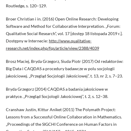
Routledge, s. 120–129.
Broer Christian i in. (2016) Open Online Research: Developing
Software and Method for Collaborative Interpretation. „Forum:
Qualitative Social Research”, vol. 17 [dostęp 18 listopada 2019 r.].
Dostępny w Internecie:
http://www.qualitative-
research.net/index.php/fqs/article/view/2388/4039
Brosz Maciej, Bryda Grzegorz, Siuda Piotr (2017) Od redaktorów:
Big Data i CAQDAS a procedury badawcze w polu socjologii
jakościowej. „Przegląd Socjologii Jakościowej”, t. 13, nr 2, s. 7–23.
Bryda Grzegorz (2014) CAQDAS a badania jakościowe w
praktyce. „Przegląd Socjologii Jakościowej”, t. 2, s. 12–38.
Cranshaw Justin, Kittur Aniket (2011) The Polymath Project:
Lessons from a Successful Online Collaboration in Mathematics.
„Proceedings of the SIGCHI Conference on Human Factors in