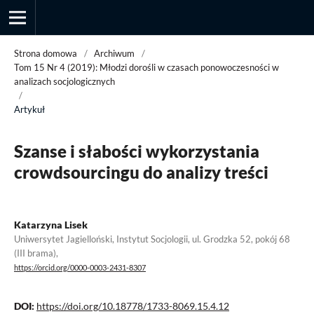
Strona domowa
/
Archiwum
/
Tom 15 Nr 4 (2019): Młodzi dorośli w czasach ponowoczesności w
analizach socjologicznych
/
Przegląd Socjologii Jakościowej
Artykuł
Szanse i słabości wykorzystania
crowdsourcingu do analizy treści
Katarzyna Lisek
Uniwersytet Jagielloński, Instytut Socjologii, ul. Grodzka 52, pokój 68
(III brama),
https://orcid.org/0000-0003-2431-8307
DOI:
https://doi.org/10.18778/1733-8069.15.4.12