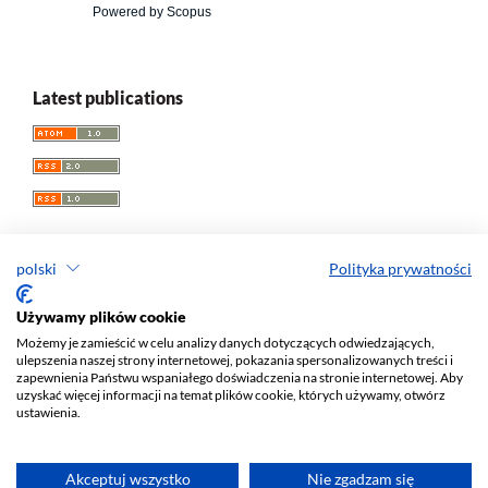
Powered by Scopus
Latest publications
polski
Polityka prywatności
Przegląd Socjologii Jakościowej
Używamy plików cookie
Możemy je zamieścić w celu analizy danych dotyczących odwiedzających,
e-ISSN 1733-8069
ulepszenia naszej strony internetowej, pokazania spersonalizowanych treści i
Redaktor naczelny: Krzysztof Tomasz Konecki
zapewnienia Państwu wspaniałego doświadczenia na stronie internetowej. Aby
uzyskać więcej informacji na temat plików cookie, których używamy, otwórz
Wydawca: Wydawnictwo Uniwersytetu Łódzkiego (
www
)
ustawienia.
Jana Matejki St., no 34A, 90-237 Łódź, Poland
Tel.: 42 235 01 65, fax: 42 66 55 86
Biuro:
journals@uni.lodz.pl
Akceptuj wszystko
Nie zgadzam się