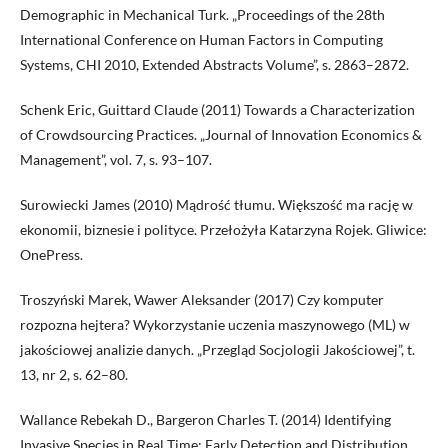
Demographic in Mechanical Turk. „Proceedings of the 28th
International Conference on Human Factors in Computing
Systems, CHI 2010, Extended Abstracts Volume”, s. 2863–2872.
Schenk Eric, Guittard Claude (2011) Towards a Characterization
of Crowdsourcing Practices. „Journal of Innovation Economics &
Management”, vol. 7, s. 93–107.
Surowiecki James (2010) Mądrość tłumu. Większość ma rację w
ekonomii, biznesie i polityce. Przełożyła Katarzyna Rojek. Gliwice:
OnePress.
Troszyński Marek, Wawer Aleksander (2017) Czy komputer
rozpozna hejtera? Wykorzystanie uczenia maszynowego (ML) w
jakościowej analizie danych. „Przegląd Socjologii Jakościowej”, t.
13, nr 2, s. 62–80.
Wallance Rebekah D., Bargeron Charles T. (2014) Identifying
Invasive Species in Real Time: Early Detection and Distribution